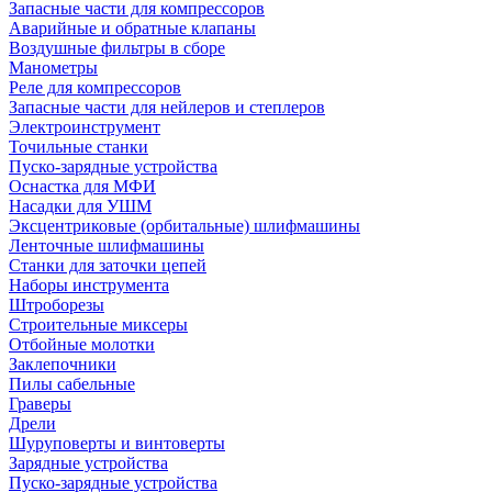
Запасные части для компрессоров
Аварийные и обратные клапаны
Воздушные фильтры в сборе
Манометры
Реле для компрессоров
Запасные части для нейлеров и степлеров
Электроинструмент
Точильные станки
Пуско-зарядные устройства
Оснастка для МФИ
Насадки для УШМ
Эксцентриковые (орбитальные) шлифмашины
Ленточные шлифмашины
Станки для заточки цепей
Наборы инструмента
Штроборезы
Строительные миксеры
Отбойные молотки
Заклепочники
Пилы сабельные
Граверы
Дрели
Шуруповерты и винтоверты
Зарядные устройства
Пуско-зарядные устройства