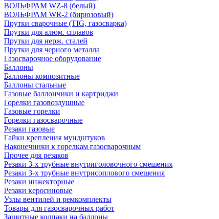
ВОЛЬФРАМ WZ-8 (белый)
ВОЛЬФРАМ WR-2 (бирюзовый)
Прутки сварочные (TIG, газосварка)
Прутки для алюм. сплавов
Прутки для нерж. сталей
Прутки для черного металла
Газосварочное оборудование
Баллоны
Баллоны композитные
Баллоны стальные
Газовые баллончики и картриджи
Горелки газовоздушные
Газовые горелки
Горелки газосварочные
Резаки газовые
Гайки крепления мундштуков
Наконечники к горелкам газосварочным
Прочее для резаков
Резаки 3-х трубные внутриголовочного смешения
Резаки 3-х трубные внутрисоплового смешения
Резаки инжекторные
Резаки керосиновые
Узлы вентилей и ремкомплекты
Товары для газосварочных работ
Защитные колпаки на баллоны