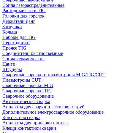
Сопла газораспределительные
Расходные части TIG
Головки для горелок
Держатели цанг
Заглушки
Кольца
Наборы для TIG
Переходники
Прочее TIG
Соединители быстросъёмные
Сопла керамические
Цанги
Штуцеры
Сварочные горелки и плазмотроны MIG/TIG/CUT
Плазмотроны CUT
Сварочные горелки MIG
Сварочные горелки TIG
Сварочное оборудование
Автоматическая сварка
Аппараты для сварки пластиковых труб
Дополнительное электросварочное оборудование
Контактная сварка
Аппараты для приварки шпилек
Клещи контактной сварки