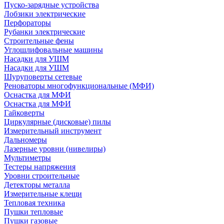
Пуско-зарядные устройства
Лобзики электрические
Перфораторы
Рубанки электрические
Строительные фены
Углошлифовальные машины
Насадки для УШМ
Насадки для УШМ
Шуруповерты сетевые
Реноваторы многофункциональные (МФИ)
Оснастка для МФИ
Оснастка для МФИ
Гайковерты
Циркулярные (дисковые) пилы
Измерительный инструмент
Дальномеры
Лазерные уровни (нивелиры)
Мультиметры
Тестеры напряжения
Уровни строительные
Детекторы металла
Измерительные клещи
Тепловая техника
Пушки тепловые
Пушки газовые