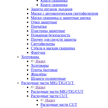
Краги сварщика
Краги сварщика
Защита органов дыхания
Маски с автоматическим светофильтром
Маски сварщика и защитные щитки
Очки защитные
Перчатки
Пластины защитные
Пожарная безопасность
Прочее для средств защиты
Светофильтры
Стёкла к маскам сварщика
Фартуки
Хозтовары
Назад
Хозтовары
Плиты бытовые
Жиклёры
Шланги поливочные
Расходные части MIG/TIG/CUT
Назад
Расходные части MIG/TIG/CUT
Расходные части CUT
Назад
Расходные части CUT