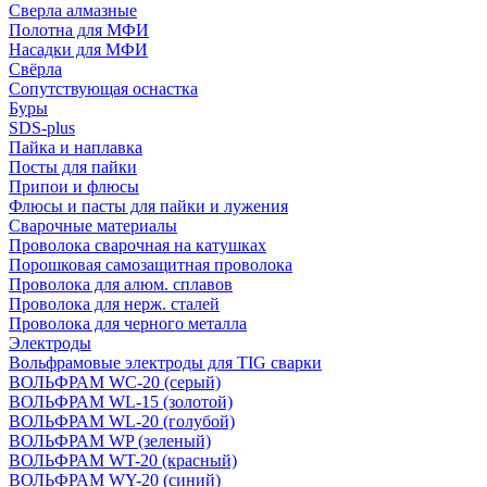
Сверла алмазные
Полотна для МФИ
Насадки для МФИ
Свёрла
Сопутствующая оснастка
Буры
SDS-plus
Пайка и наплавка
Посты для пайки
Припои и флюсы
Флюсы и пасты для пайки и лужения
Сварочные материалы
Проволока сварочная на катушках
Порошковая самозащитная проволока
Проволока для алюм. сплавов
Проволока для нерж. сталей
Проволока для черного металла
Электроды
Вольфрамовые электроды для TIG сварки
ВОЛЬФРАМ WC-20 (серый)
ВОЛЬФРАМ WL-15 (золотой)
ВОЛЬФРАМ WL-20 (голубой)
ВОЛЬФРАМ WP (зеленый)
ВОЛЬФРАМ WT-20 (красный)
ВОЛЬФРАМ WY-20 (синий)