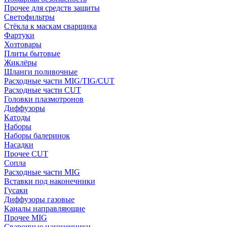
Прочее для средств защиты
Светофильтры
Стёкла к маскам сварщика
Фартуки
Хозтовары
Плиты бытовые
Жиклёры
Шланги поливочные
Расходные части MIG/TIG/CUT
Расходные части CUT
Головки плазмотронов
Диффузоры
Катоды
Наборы
Наборы балеринок
Насадки
Прочее CUT
Сопла
Расходные части MIG
Вставки под наконечники
Гусаки
Диффузоры газовые
Каналы направляющие
Прочее MIG
Сварочные наконечники