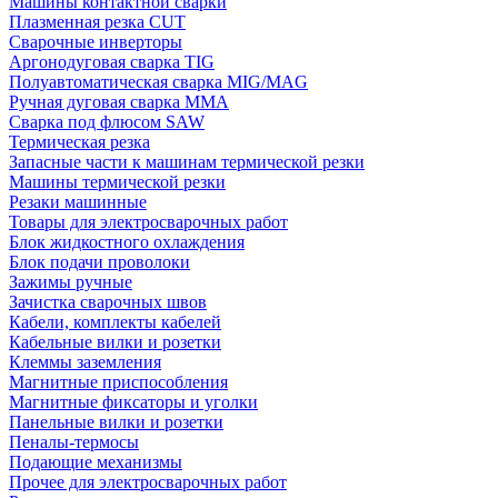
Машины контактной сварки
Плазменная резка CUT
Сварочные инверторы
Аргонодуговая сварка TIG
Полуавтоматическая сварка MIG/MAG
Ручная дуговая сварка MMA
Сварка под флюсом SAW
Термическая резка
Запасные части к машинам термической резки
Машины термической резки
Резаки машинные
Товары для электросварочных работ
Блок жидкостного охлаждения
Блок подачи проволоки
Зажимы ручные
Зачистка сварочных швов
Кабели, комплекты кабелей
Кабельные вилки и розетки
Клеммы заземления
Магнитные приспособления
Магнитные фиксаторы и уголки
Панельные вилки и розетки
Пеналы-термосы
Подающие механизмы
Прочее для электросварочных работ