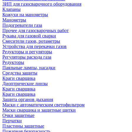
ЗИП для газосварочного оборудования
Клапаны
Кожухи на манометры
Манометры
Подогреватели газа
Прочее для газосварочных работ
Рукава для газовой сварки
Смесители газов, ротаметры
Устройства для перекачки газов
Редукторы и регуляторы
Регуляторы расхода газа
Редукторы
Паяльные лампы, насадки
Средства защиты
Краги сварщика
Диоптрические линзы
Краги сварщика
Краги сварщика
Защита органов дыхания
Маски с автоматическим светофильтром
Маски сварщика и защитные щитки
Очки защитные
Перчатки
Пластины защитные
Пожарная безопасность