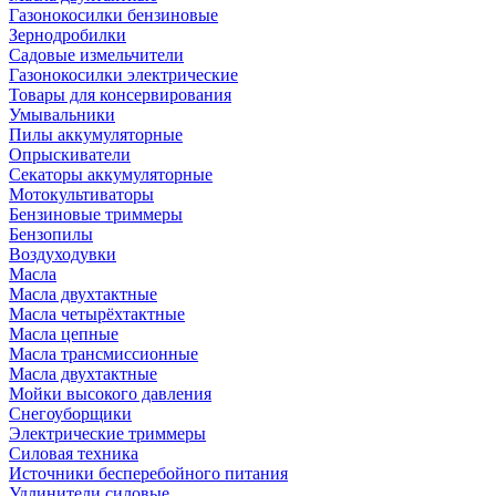
Газонокосилки бензиновые
Зернодробилки
Садовые измельчители
Газонокосилки электрические
Товары для консервирования
Умывальники
Пилы аккумуляторные
Опрыскиватели
Секаторы аккумуляторные
Мотокультиваторы
Бензиновые триммеры
Бензопилы
Воздуходувки
Масла
Масла двухтактные
Масла четырёхтактные
Масла цепные
Масла трансмиссионные
Масла двухтактные
Мойки высокого давления
Снегоуборщики
Электрические триммеры
Силовая техника
Источники бесперебойного питания
Удлинители силовые