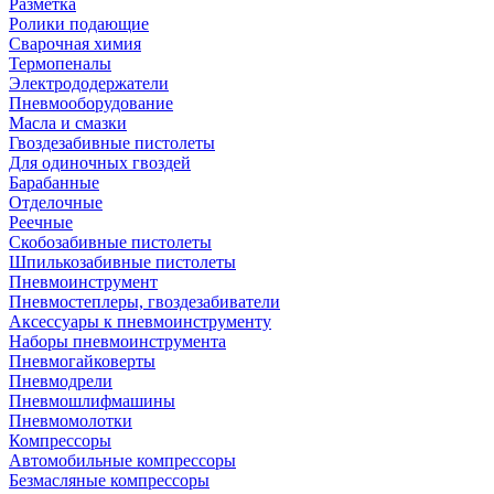
Разметка
Ролики подающие
Сварочная химия
Термопеналы
Электрододержатели
Пневмооборудование
Масла и смазки
Гвоздезабивные пистолеты
Для одиночных гвоздей
Барабанные
Отделочные
Реечные
Скобозабивные пистолеты
Шпилькозабивные пистолеты
Пневмоинструмент
Пневмостеплеры, гвоздезабиватели
Аксессуары к пневмоинструменту
Наборы пневмоинструмента
Пневмогайковерты
Пневмодрели
Пневмошлифмашины
Пневмомолотки
Компрессоры
Автомобильные компрессоры
Безмасляные компрессоры