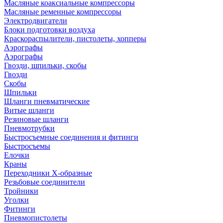
Масляные коаксиальные компрессоры
Масляные ременные компрессоры
Электродвигатели
Блоки подготовки воздуха
Краскораспылители, пистолеты, хопперы
Аэрографы
Аэрографы
Гвозди, шпильки, скобы
Гвозди
Скобы
Шпильки
Шланги пневматические
Витые шланги
Резиновые шланги
Пневмотрубки
Быстросъемные соединения и фитинги
Быстросъемы
Елочки
Краны
Переходники Х-образные
Резьбовые соединители
Тройники
Уголки
Фитинги
Пневмопистолеты