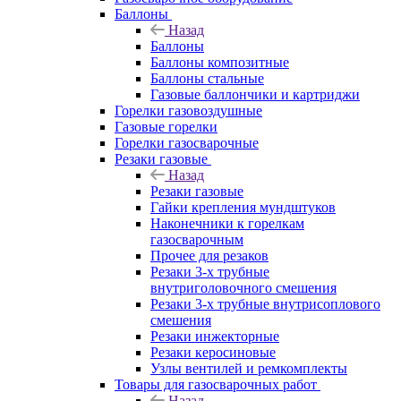
Баллоны
Назад
Баллоны
Баллоны композитные
Баллоны стальные
Газовые баллончики и картриджи
Горелки газовоздушные
Газовые горелки
Горелки газосварочные
Резаки газовые
Назад
Резаки газовые
Гайки крепления мундштуков
Наконечники к горелкам
газосварочным
Прочее для резаков
Резаки 3-х трубные
внутриголовочного смешения
Резаки 3-х трубные внутрисоплового
смешения
Резаки инжекторные
Резаки керосиновые
Узлы вентилей и ремкомплекты
Товары для газосварочных работ
Назад