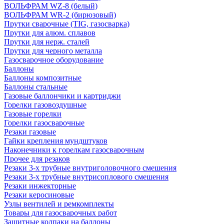
ВОЛЬФРАМ WZ-8 (белый)
ВОЛЬФРАМ WR-2 (бирюзовый)
Прутки сварочные (TIG, газосварка)
Прутки для алюм. сплавов
Прутки для нерж. сталей
Прутки для черного металла
Газосварочное оборудование
Баллоны
Баллоны композитные
Баллоны стальные
Газовые баллончики и картриджи
Горелки газовоздушные
Газовые горелки
Горелки газосварочные
Резаки газовые
Гайки крепления мундштуков
Наконечники к горелкам газосварочным
Прочее для резаков
Резаки 3-х трубные внутриголовочного смешения
Резаки 3-х трубные внутрисоплового смешения
Резаки инжекторные
Резаки керосиновые
Узлы вентилей и ремкомплекты
Товары для газосварочных работ
Защитные колпаки на баллоны