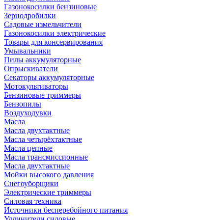
Газонокосилки бензиновые
Зернодробилки
Садовые измельчители
Газонокосилки электрические
Товары для консервирования
Умывальники
Пилы аккумуляторные
Опрыскиватели
Секаторы аккумуляторные
Мотокультиваторы
Бензиновые триммеры
Бензопилы
Воздуходувки
Масла
Масла двухтактные
Масла четырёхтактные
Масла цепные
Масла трансмиссионные
Масла двухтактные
Мойки высокого давления
Снегоуборщики
Электрические триммеры
Силовая техника
Источники бесперебойного питания
Удлинители силовые