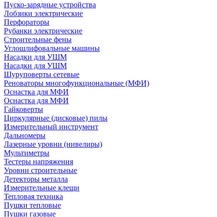
Пуско-зарядные устройства
Лобзики электрические
Перфораторы
Рубанки электрические
Строительные фены
Углошлифовальные машины
Насадки для УШМ
Насадки для УШМ
Шуруповерты сетевые
Реноваторы многофункциональные (МФИ)
Оснастка для МФИ
Оснастка для МФИ
Гайковерты
Циркулярные (дисковые) пилы
Измерительный инструмент
Дальномеры
Лазерные уровни (нивелиры)
Мультиметры
Тестеры напряжения
Уровни строительные
Детекторы металла
Измерительные клещи
Тепловая техника
Пушки тепловые
Пушки газовые