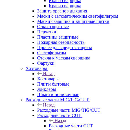
Краги сварщика
Краги сварщика
Защита органов дыхания
Маски с автоматическим светофильтром
Маски сварщика и защитные щитки
Очки защитные
Перчатки
Пластины защитные
Пожарная безопасность
Прочее для средств защиты
Светофильтры
Стёкла к маскам сварщика
Фартуки
Хозтовары
Назад
Хозтовары
Плиты бытовые
Жиклёры
Шланги поливочные
Расходные части MIG/TIG/CUT
Назад
Расходные части MIG/TIG/CUT
Расходные части CUT
Назад
Расходные части CUT