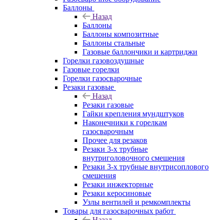
Баллоны
Назад
Баллоны
Баллоны композитные
Баллоны стальные
Газовые баллончики и картриджи
Горелки газовоздушные
Газовые горелки
Горелки газосварочные
Резаки газовые
Назад
Резаки газовые
Гайки крепления мундштуков
Наконечники к горелкам
газосварочным
Прочее для резаков
Резаки 3-х трубные
внутриголовочного смешения
Резаки 3-х трубные внутрисоплового
смешения
Резаки инжекторные
Резаки керосиновые
Узлы вентилей и ремкомплекты
Товары для газосварочных работ
Назад