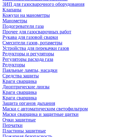
ЗИП для газосварочного оборудования
Клапаны
Кожухи на манометры
Манометры
Подогреватели газа
Прочее для газосварочных работ
Рукава для газовой сварки
Смесители газов, ротаметры
Устройства для перекачки газов
Редукторы и регуляторы
Регуляторы расхода газа
Редукторы
Паяльные лампы, насадки
Средства защиты
Краги сварщика
Диоптрические линзы
Краги сварщика
Краги сварщика
Защита органов дыхания
Маски с автоматическим светофильтром
Маски сварщика и защитные щитки
Очки защитные
Перчатки
Пластины защитные
Пожарная безопасность