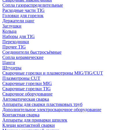
Сопла газораспределительные
Расходные части TIG
Головки для горелок
Держатели цанг
Заглушки
Кольца
Наборы для TIG
Переходники
Прочее TIG
Соединители быстросъёмные
Сопла керамические
Цанги
Штуцеры
Сварочные горелки и плазмотроны MIG/TIG/CUT
Плазмотроны CUT
Сварочные горелки MIG
Сварочные горелки TIG
Сварочное оборудование
Автоматическая сварка
Аппараты для сварки пластиковых труб
Дополнительное электросварочное оборудование
Контактная сварка
Аппараты для приварки шпилек
Клещи контактной сварки