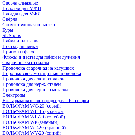
Сверла алмазные
Полотна для МФИ
Насадки для МФИ
Свёрла
Сопутствующая оснастка
Буры
SDS-plus
Пайка и наплавка
Посты для пайки
Припои и флюсы
Флюсы и пасты для пайки и лужения
Сварочные материалы
Проволока сварочная на катушках
Порошковая самозащитная проволока
Проволока для алюм. сплавов
Проволока для нерж. сталей
Проволока для черного металла
Электроды
Вольфрамовые электроды для TIG сварки
ВОЛЬФРАМ WC-20 (серый)
ВОЛЬФРАМ WL-15 (золотой)
ВОЛЬФРАМ WL-20 (голубой)
ВОЛЬФРАМ WP (зеленый)
ВОЛЬФРАМ WT-20 (красный)
ВОЛЬФРАМ WY-20 (синий)