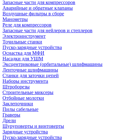
Запасные части для компрессоров
Аварийные и обратные клапаны
Воздушные фильтры в сборе
Манометры
Реле для компрессоров
Запасные части для нейлеров и степлеров
Электроинструмент
Точильные станки
Пуско-зарядные устройства
Оснастка для МФИ
Насадки для УШМ
Эксцентриковые (орбитальные) шлифмашины
Ленточные шлифмашины
Станки для заточки цепей
Наборы инструмента
Штроборезы
Строительные миксеры
Отбойные молотки
Заклепочники
Пилы сабельные
Граверы
Дрели
Шуруповерты и винтоверты
Зарядные устройства
Пуско-зарядные устройства