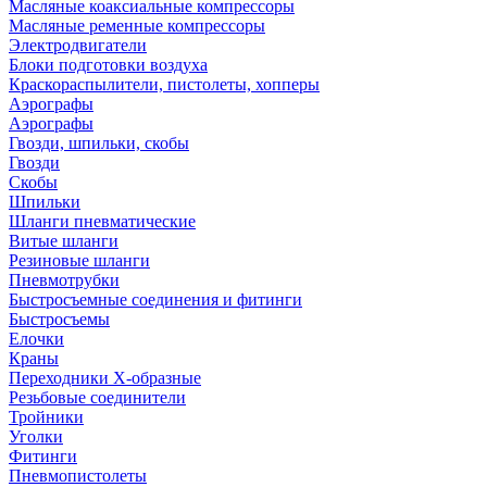
Масляные коаксиальные компрессоры
Масляные ременные компрессоры
Электродвигатели
Блоки подготовки воздуха
Краскораспылители, пистолеты, хопперы
Аэрографы
Аэрографы
Гвозди, шпильки, скобы
Гвозди
Скобы
Шпильки
Шланги пневматические
Витые шланги
Резиновые шланги
Пневмотрубки
Быстросъемные соединения и фитинги
Быстросъемы
Елочки
Краны
Переходники Х-образные
Резьбовые соединители
Тройники
Уголки
Фитинги
Пневмопистолеты