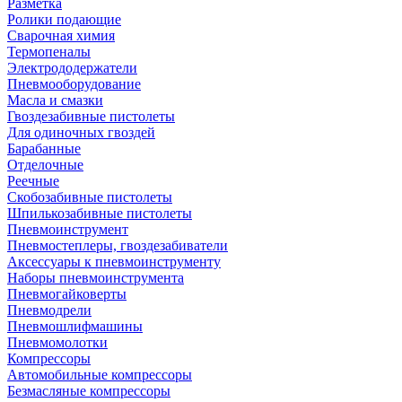
Разметка
Ролики подающие
Сварочная химия
Термопеналы
Электрододержатели
Пневмооборудование
Масла и смазки
Гвоздезабивные пистолеты
Для одиночных гвоздей
Барабанные
Отделочные
Реечные
Скобозабивные пистолеты
Шпилькозабивные пистолеты
Пневмоинструмент
Пневмостеплеры, гвоздезабиватели
Аксессуары к пневмоинструменту
Наборы пневмоинструмента
Пневмогайковерты
Пневмодрели
Пневмошлифмашины
Пневмомолотки
Компрессоры
Автомобильные компрессоры
Безмасляные компрессоры