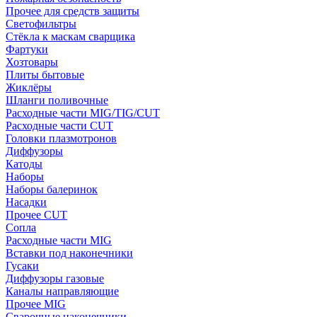
Прочее для средств защиты
Светофильтры
Стёкла к маскам сварщика
Фартуки
Хозтовары
Плиты бытовые
Жиклёры
Шланги поливочные
Расходные части MIG/TIG/CUT
Расходные части CUT
Головки плазмотронов
Диффузоры
Катоды
Наборы
Наборы балеринок
Насадки
Прочее CUT
Сопла
Расходные части MIG
Вставки под наконечники
Гусаки
Диффузоры газовые
Каналы направляющие
Прочее MIG
Сварочные наконечники