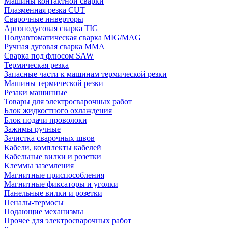
Машины контактной сварки
Плазменная резка CUT
Сварочные инверторы
Аргонодуговая сварка TIG
Полуавтоматическая сварка MIG/MAG
Ручная дуговая сварка MMA
Сварка под флюсом SAW
Термическая резка
Запасные части к машинам термической резки
Машины термической резки
Резаки машинные
Товары для электросварочных работ
Блок жидкостного охлаждения
Блок подачи проволоки
Зажимы ручные
Зачистка сварочных швов
Кабели, комплекты кабелей
Кабельные вилки и розетки
Клеммы заземления
Магнитные приспособления
Магнитные фиксаторы и уголки
Панельные вилки и розетки
Пеналы-термосы
Подающие механизмы
Прочее для электросварочных работ