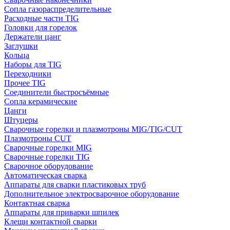
Сопла газораспределительные
Расходные части TIG
Головки для горелок
Держатели цанг
Заглушки
Кольца
Наборы для TIG
Переходники
Прочее TIG
Соединители быстросъёмные
Сопла керамические
Цанги
Штуцеры
Сварочные горелки и плазмотроны MIG/TIG/CUT
Плазмотроны CUT
Сварочные горелки MIG
Сварочные горелки TIG
Сварочное оборудование
Автоматическая сварка
Аппараты для сварки пластиковых труб
Дополнительное электросварочное оборудование
Контактная сварка
Аппараты для приварки шпилек
Клещи контактной сварки