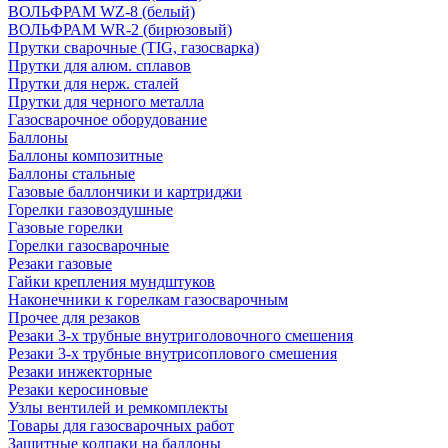
ВОЛЬФРАМ WZ-8 (белый)
ВОЛЬФРАМ WR-2 (бирюзовый)
Прутки сварочные (TIG, газосварка)
Прутки для алюм. сплавов
Прутки для нерж. сталей
Прутки для черного металла
Газосварочное оборудование
Баллоны
Баллоны композитные
Баллоны стальные
Газовые баллончики и картриджи
Горелки газовоздушные
Газовые горелки
Горелки газосварочные
Резаки газовые
Гайки крепления мундштуков
Наконечники к горелкам газосварочным
Прочее для резаков
Резаки 3-х трубные внутриголовочного смешения
Резаки 3-х трубные внутрисоплового смешения
Резаки инжекторные
Резаки керосиновые
Узлы вентилей и ремкомплекты
Товары для газосварочных работ
Защитные колпаки на баллоны