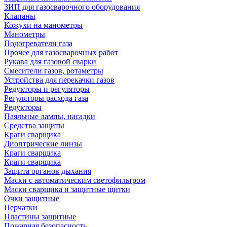
ЗИП для газосварочного оборудования
Клапаны
Кожухи на манометры
Манометры
Подогреватели газа
Прочее для газосварочных работ
Рукава для газовой сварки
Смесители газов, ротаметры
Устройства для перекачки газов
Редукторы и регуляторы
Регуляторы расхода газа
Редукторы
Паяльные лампы, насадки
Средства защиты
Краги сварщика
Диоптрические линзы
Краги сварщика
Краги сварщика
Защита органов дыхания
Маски с автоматическим светофильтром
Маски сварщика и защитные щитки
Очки защитные
Перчатки
Пластины защитные
Пожарная безопасность