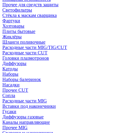
Прочее для средств защиты
Светофильтры
Стёкла к маскам сварщика
Фартуки
Хозтовары
Плиты бытовые
Жиклёры
Шланги поливочные
Расходные части MIG/TIG/CUT
Расходные части CUT
Головки плазмотронов
Диффузоры
Катоды
Наборы
Наборы балеринок
Насадки
Прочее CUT
Сопла
Расходные части MIG
Вставки под наконечники
Гусаки
Диффузоры газовые
Каналы направляющие
Прочее MIG
Сварочные наконечники