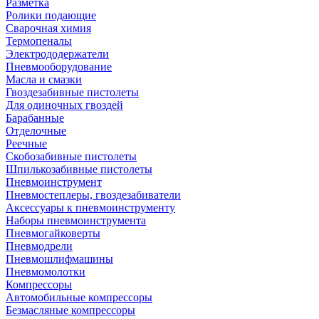
Разметка
Ролики подающие
Сварочная химия
Термопеналы
Электрододержатели
Пневмооборудование
Масла и смазки
Гвоздезабивные пистолеты
Для одиночных гвоздей
Барабанные
Отделочные
Реечные
Скобозабивные пистолеты
Шпилькозабивные пистолеты
Пневмоинструмент
Пневмостеплеры, гвоздезабиватели
Аксессуары к пневмоинструменту
Наборы пневмоинструмента
Пневмогайковерты
Пневмодрели
Пневмошлифмашины
Пневмомолотки
Компрессоры
Автомобильные компрессоры
Безмасляные компрессоры