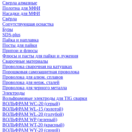
Сверла алмазные
Полотна для МФИ
Насадки для МФИ
Свёрла
Сопутствующая оснастка
Буры
SDS-plus
Пайка и наплавка
Посты для пайки
Припои и флюсы
Флюсы и пасты для пайки и лужения
Сварочные материалы
Проволока сварочная на катушках
Порошковая самозащитная проволока
Проволока для алюм. сплавов
Проволока для нерж. сталей
Проволока для черного металла
Электроды
Вольфрамовые электроды для TIG сварки
ВОЛЬФРАМ WC-20 (серый)
ВОЛЬФРАМ WL-15 (золотой)
ВОЛЬФРАМ WL-20 (голубой)
ВОЛЬФРАМ WP (зеленый)
ВОЛЬФРАМ WT-20 (красный)
ВОЛЬФРАМ WY-20 (синий)