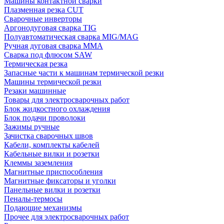
Машины контактной сварки
Плазменная резка CUT
Сварочные инверторы
Аргонодуговая сварка TIG
Полуавтоматическая сварка MIG/MAG
Ручная дуговая сварка MMA
Сварка под флюсом SAW
Термическая резка
Запасные части к машинам термической резки
Машины термической резки
Резаки машинные
Товары для электросварочных работ
Блок жидкостного охлаждения
Блок подачи проволоки
Зажимы ручные
Зачистка сварочных швов
Кабели, комплекты кабелей
Кабельные вилки и розетки
Клеммы заземления
Магнитные приспособления
Магнитные фиксаторы и уголки
Панельные вилки и розетки
Пеналы-термосы
Подающие механизмы
Прочее для электросварочных работ