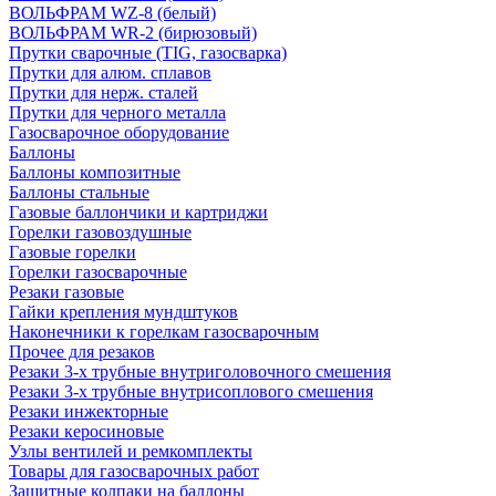
ВОЛЬФРАМ WZ-8 (белый)
ВОЛЬФРАМ WR-2 (бирюзовый)
Прутки сварочные (TIG, газосварка)
Прутки для алюм. сплавов
Прутки для нерж. сталей
Прутки для черного металла
Газосварочное оборудование
Баллоны
Баллоны композитные
Баллоны стальные
Газовые баллончики и картриджи
Горелки газовоздушные
Газовые горелки
Горелки газосварочные
Резаки газовые
Гайки крепления мундштуков
Наконечники к горелкам газосварочным
Прочее для резаков
Резаки 3-х трубные внутриголовочного смешения
Резаки 3-х трубные внутрисоплового смешения
Резаки инжекторные
Резаки керосиновые
Узлы вентилей и ремкомплекты
Товары для газосварочных работ
Защитные колпаки на баллоны