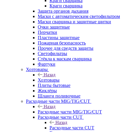
Краги сварщика
Краги сварщика
Защита органов дыхания
Маски с автоматическим светофильтром
Маски сварщика и защитные щитки
Очки защитные
Перчатки
Пластины защитные
Пожарная безопасность
Прочее для средств защиты
Светофильтры
Стёкла к маскам сварщика
Фартуки
Хозтовары
Назад
Хозтовары
Плиты бытовые
Жиклёры
Шланги поливочные
Расходные части MIG/TIG/CUT
Назад
Расходные части MIG/TIG/CUT
Расходные части CUT
Назад
Расходные части CUT