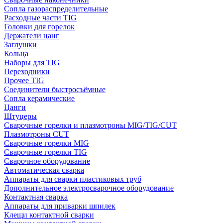
Сопла газораспределительные
Расходные части TIG
Головки для горелок
Держатели цанг
Заглушки
Кольца
Наборы для TIG
Переходники
Прочее TIG
Соединители быстросъёмные
Сопла керамические
Цанги
Штуцеры
Сварочные горелки и плазмотроны MIG/TIG/CUT
Плазмотроны CUT
Сварочные горелки MIG
Сварочные горелки TIG
Сварочное оборудование
Автоматическая сварка
Аппараты для сварки пластиковых труб
Дополнительное электросварочное оборудование
Контактная сварка
Аппараты для приварки шпилек
Клещи контактной сварки