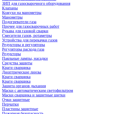
ЗИП для газосварочного оборудования
Клапаны
Кожухи на манометры
Манометры
Подогреватели газа
Прочее для газосварочных работ
Рукава для газовой сварки
Смесители газов, ротаметры
Устройства для перекачки газов
Редукторы и регуляторы
Регуляторы расхода газа
Редукторы
Паяльные лампы, насадки
Средства защиты
Краги сварщика
Диоптрические линзы
Краги сварщика
Краги сварщика
Защита органов дыхания
Маски с автоматическим светофильтром
Маски сварщика и защитные щитки
Очки защитные
Перчатки
Пластины защитные
Пожарная безопасность