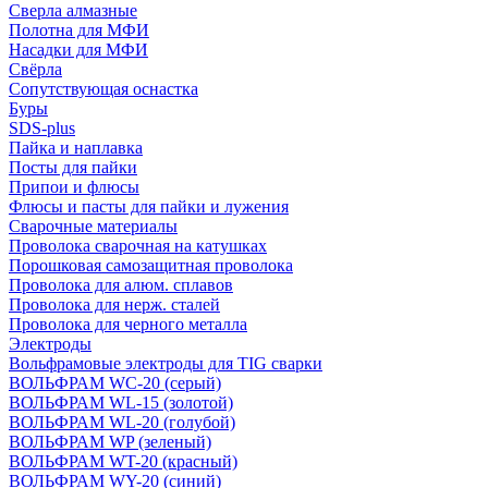
Сверла алмазные
Полотна для МФИ
Насадки для МФИ
Свёрла
Сопутствующая оснастка
Буры
SDS-plus
Пайка и наплавка
Посты для пайки
Припои и флюсы
Флюсы и пасты для пайки и лужения
Сварочные материалы
Проволока сварочная на катушках
Порошковая самозащитная проволока
Проволока для алюм. сплавов
Проволока для нерж. сталей
Проволока для черного металла
Электроды
Вольфрамовые электроды для TIG сварки
ВОЛЬФРАМ WC-20 (серый)
ВОЛЬФРАМ WL-15 (золотой)
ВОЛЬФРАМ WL-20 (голубой)
ВОЛЬФРАМ WP (зеленый)
ВОЛЬФРАМ WT-20 (красный)
ВОЛЬФРАМ WY-20 (синий)