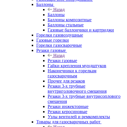
Баллоны
Назад
Баллоны
Баллоны композитные
Баллоны стальные
Газовые баллончики и картриджи
Горелки газовоздушные
Газовые горелки
Горелки газосварочные
Резаки газовые
Назад
Резаки газовые
Гайки крепления мундштуков
Наконечники к горелкам
газосварочным
Прочее для резаков
Резаки 3-х трубные
внутриголовочного смешения
Резаки 3-х трубные внутрисоплового
смешения
Резаки инжекторные
Резаки керосиновые
Узлы вентилей и ремкомплекты
Товары для газосварочных работ
Назад