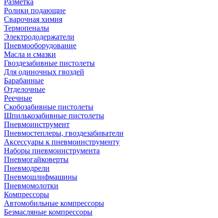
Разметка
Ролики подающие
Сварочная химия
Термопеналы
Электрододержатели
Пневмооборудование
Масла и смазки
Гвоздезабивные пистолеты
Для одиночных гвоздей
Барабанные
Отделочные
Реечные
Скобозабивные пистолеты
Шпилькозабивные пистолеты
Пневмоинструмент
Пневмостеплеры, гвоздезабиватели
Аксессуары к пневмоинструменту
Наборы пневмоинструмента
Пневмогайковерты
Пневмодрели
Пневмошлифмашины
Пневмомолотки
Компрессоры
Автомобильные компрессоры
Безмасляные компрессоры