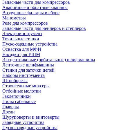
Запасные части для компрессоров
Аварийные и обратные клапаны
Воздушные фильтры в сборе
Манометры
Реле для компрессоров
Запасные части для нейлеров и степлеров
Электроинструмент
Точильные станки
Пуско-зарядные устройства
Оснастка для МФИ
Насадки для УШМ
Эксцентриковые (орбитальные) шлифмашины
Ленточные шлифмашины
Станки для заточки цепей
Наборы инструмента
Штроборезы
Строительные миксеры
Отбойные молотки
Заклепочники
Пилы сабельные
Граверы
Дрели
Шуруповерты и винтоверты
Зарядные устройства
Пуско-зарядные устройства