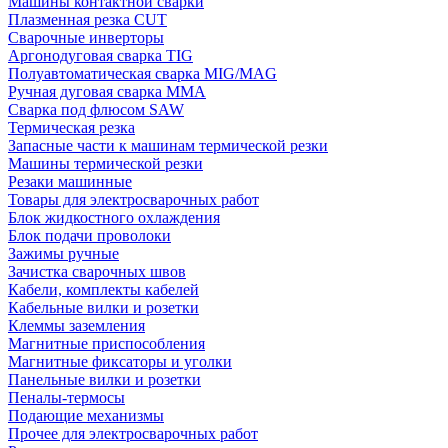
Машины контактной сварки
Плазменная резка CUT
Сварочные инверторы
Аргонодуговая сварка TIG
Полуавтоматическая сварка MIG/MAG
Ручная дуговая сварка MMA
Сварка под флюсом SAW
Термическая резка
Запасные части к машинам термической резки
Машины термической резки
Резаки машинные
Товары для электросварочных работ
Блок жидкостного охлаждения
Блок подачи проволоки
Зажимы ручные
Зачистка сварочных швов
Кабели, комплекты кабелей
Кабельные вилки и розетки
Клеммы заземления
Магнитные приспособления
Магнитные фиксаторы и уголки
Панельные вилки и розетки
Пеналы-термосы
Подающие механизмы
Прочее для электросварочных работ