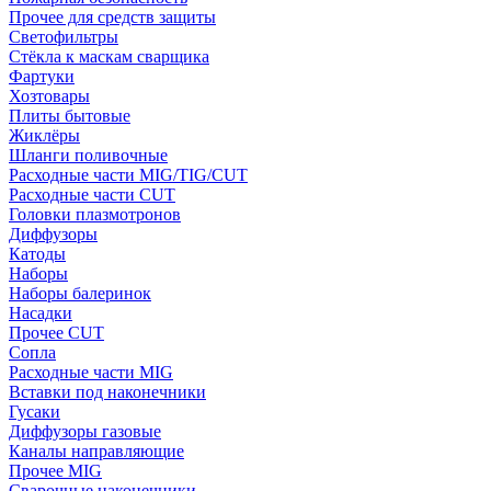
Прочее для средств защиты
Светофильтры
Стёкла к маскам сварщика
Фартуки
Хозтовары
Плиты бытовые
Жиклёры
Шланги поливочные
Расходные части MIG/TIG/CUT
Расходные части CUT
Головки плазмотронов
Диффузоры
Катоды
Наборы
Наборы балеринок
Насадки
Прочее CUT
Сопла
Расходные части MIG
Вставки под наконечники
Гусаки
Диффузоры газовые
Каналы направляющие
Прочее MIG
Сварочные наконечники