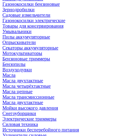
Газонокосилки бензиновые
Зернодробилки
Садовые измельчители
Газонокосилки электрические
Товары для консервирования
Умывальники
Пилы аккумуляторные
Опрыскиватели
Секаторы аккумуляторные
Мотокультиваторы
Бензиновые триммеры
Бензопилы
Воздуходувки
Масла
Масла двухтактные
Масла четырёхтактные
Масла цепные
Масла трансмиссионные
Масла двухтактные
Мойки высокого давления
Снегоуборщики
Электрические триммеры
Силовая техника
Источники бесперебойного питания
Удлинители силовые