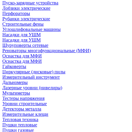
Пуско-зарядные устройства
Лобзики электрические
Перфораторы
Рубанки электрические
Строительные фены
Углошлифовальные машины
Насадки для УШМ
Насадки для УШМ
Шуруповерты сетевые
Реноваторы многофункциональные (МФИ)
Оснастка для МФИ
Оснастка для МФИ
Гайковерты
Циркулярные (дисковые) пилы
Измерительный инструмент
Дальномеры
Лазерные уровни (нивелиры)
Мультиметры
Тестеры напряжения
Уровни строительные
Детекторы металла
Измерительные клещи
Тепловая техника
Пушки тепловые
Пушки газовые