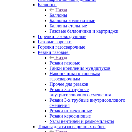
Баллоны
Назад
Баллоны
Баллоны композитные
Баллоны стальные
Газовые баллончики и картриджи
Горелки газовоздушные
Газовые горелки
Горелки газосварочные
Резаки газовые
Назад
Резаки газовые
Гайки крепления мундштуков
Наконечники к горелкам
газосварочным
Прочее для резаков
Резаки 3-х трубные
внутриголовочного смешения
Резаки 3-х трубные внутрисоплового
смешения
Резаки инжекторные
Резаки керосиновые
Узлы вентилей и ремкомплекты
Товары для газосварочных работ
Назад