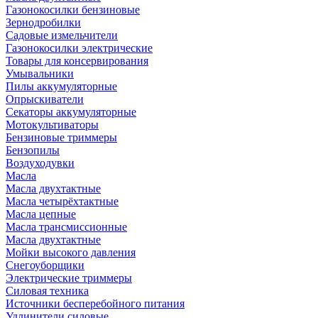
Газонокосилки бензиновые
Зернодробилки
Садовые измельчители
Газонокосилки электрические
Товары для консервирования
Умывальники
Пилы аккумуляторные
Опрыскиватели
Секаторы аккумуляторные
Мотокультиваторы
Бензиновые триммеры
Бензопилы
Воздуходувки
Масла
Масла двухтактные
Масла четырёхтактные
Масла цепные
Масла трансмиссионные
Масла двухтактные
Мойки высокого давления
Снегоуборщики
Электрические триммеры
Силовая техника
Источники бесперебойного питания
Удлинители силовые