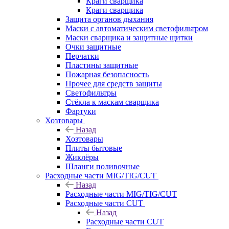
Краги сварщика
Краги сварщика
Защита органов дыхания
Маски с автоматическим светофильтром
Маски сварщика и защитные щитки
Очки защитные
Перчатки
Пластины защитные
Пожарная безопасность
Прочее для средств защиты
Светофильтры
Стёкла к маскам сварщика
Фартуки
Хозтовары
Назад
Хозтовары
Плиты бытовые
Жиклёры
Шланги поливочные
Расходные части MIG/TIG/CUT
Назад
Расходные части MIG/TIG/CUT
Расходные части CUT
Назад
Расходные части CUT