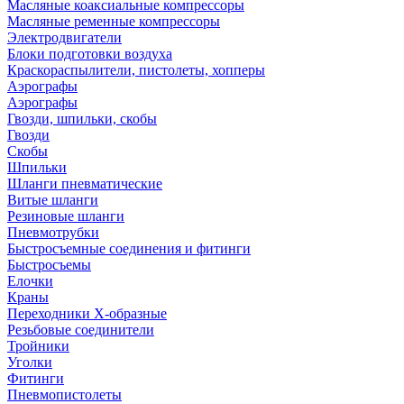
Масляные коаксиальные компрессоры
Масляные ременные компрессоры
Электродвигатели
Блоки подготовки воздуха
Краскораспылители, пистолеты, хопперы
Аэрографы
Аэрографы
Гвозди, шпильки, скобы
Гвозди
Скобы
Шпильки
Шланги пневматические
Витые шланги
Резиновые шланги
Пневмотрубки
Быстросъемные соединения и фитинги
Быстросъемы
Елочки
Краны
Переходники Х-образные
Резьбовые соединители
Тройники
Уголки
Фитинги
Пневмопистолеты