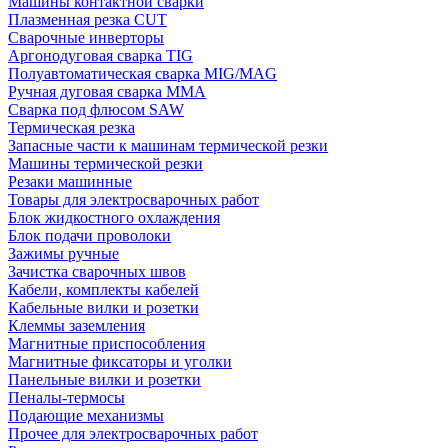
Машины контактной сварки
Плазменная резка CUT
Сварочные инверторы
Аргонодуговая сварка TIG
Полуавтоматическая сварка MIG/MAG
Ручная дуговая сварка MMA
Сварка под флюсом SAW
Термическая резка
Запасные части к машинам термической резки
Машины термической резки
Резаки машинные
Товары для электросварочных работ
Блок жидкостного охлаждения
Блок подачи проволоки
Зажимы ручные
Зачистка сварочных швов
Кабели, комплекты кабелей
Кабельные вилки и розетки
Клеммы заземления
Магнитные приспособления
Магнитные фиксаторы и уголки
Панельные вилки и розетки
Пеналы-термосы
Подающие механизмы
Прочее для электросварочных работ