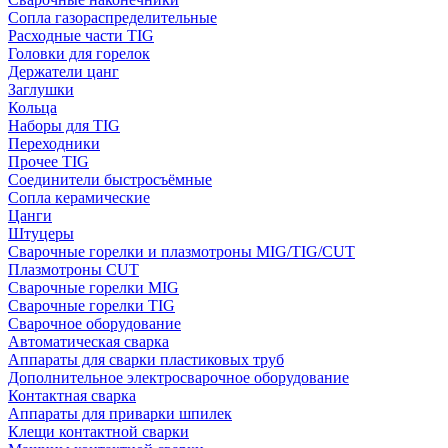
Сопла газораспределительные
Расходные части TIG
Головки для горелок
Держатели цанг
Заглушки
Кольца
Наборы для TIG
Переходники
Прочее TIG
Соединители быстросъёмные
Сопла керамические
Цанги
Штуцеры
Сварочные горелки и плазмотроны MIG/TIG/CUT
Плазмотроны CUT
Сварочные горелки MIG
Сварочные горелки TIG
Сварочное оборудование
Автоматическая сварка
Аппараты для сварки пластиковых труб
Дополнительное электросварочное оборудование
Контактная сварка
Аппараты для приварки шпилек
Клещи контактной сварки