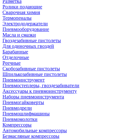
Разметка
Ролики подающие
Сварочная химия
Термопеналы
Электрододержатели
Пневмооборудование
Масла и смазки
Гвоздезабивные пистолеты
Для одиночных гвоздей
Барабанные
Отделочные
Реечные
Скобозабивные пистолеты
Шпилькозабивные пистолеты
Пневмоинструмент
Пневмостеплеры, гвоздезабиватели
Аксессуары к пневмоинструменту
Наборы пневмоинструмента
Пневмогайковерты
Пневмодрели
Пневмошлифмашины
Пневмомолотки
Компрессоры
Автомобильные компрессоры
Безмасляные компрессоры