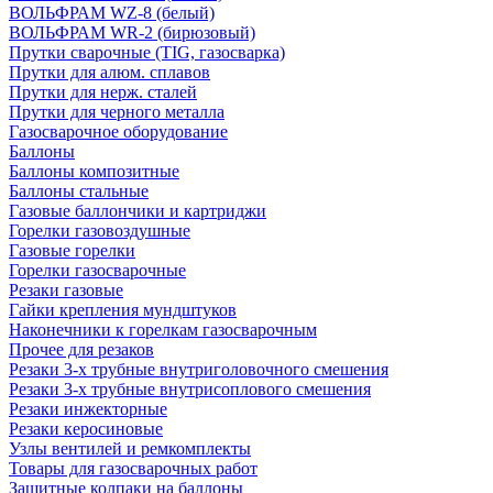
ВОЛЬФРАМ WZ-8 (белый)
ВОЛЬФРАМ WR-2 (бирюзовый)
Прутки сварочные (TIG, газосварка)
Прутки для алюм. сплавов
Прутки для нерж. сталей
Прутки для черного металла
Газосварочное оборудование
Баллоны
Баллоны композитные
Баллоны стальные
Газовые баллончики и картриджи
Горелки газовоздушные
Газовые горелки
Горелки газосварочные
Резаки газовые
Гайки крепления мундштуков
Наконечники к горелкам газосварочным
Прочее для резаков
Резаки 3-х трубные внутриголовочного смешения
Резаки 3-х трубные внутрисоплового смешения
Резаки инжекторные
Резаки керосиновые
Узлы вентилей и ремкомплекты
Товары для газосварочных работ
Защитные колпаки на баллоны