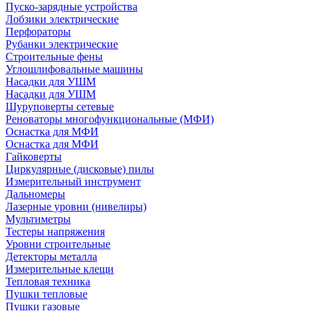
Пуско-зарядные устройства
Лобзики электрические
Перфораторы
Рубанки электрические
Строительные фены
Углошлифовальные машины
Насадки для УШМ
Насадки для УШМ
Шуруповерты сетевые
Реноваторы многофункциональные (МФИ)
Оснастка для МФИ
Оснастка для МФИ
Гайковерты
Циркулярные (дисковые) пилы
Измерительный инструмент
Дальномеры
Лазерные уровни (нивелиры)
Мультиметры
Тестеры напряжения
Уровни строительные
Детекторы металла
Измерительные клещи
Тепловая техника
Пушки тепловые
Пушки газовые