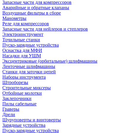
Запасные части для компрессоров
Аварийные и обратные клапаны
Воздушные фильтры в сборе
Манометры
Реле для компрессоров
Запасные части для нейлеров и степлеров
Электроинструмент
Точильные станки
Пуско-зарядные устройства
Оснастка для МФИ
Насадки для УШМ
Эксцентриковые (орбитальные) шлифмашины
Ленточные шлифмашины
Станки для заточки цепей
Наборы инструмента
Штроборезы
Строительные миксеры
Отбойные молотки
Заклепочники
Пилы сабельные
Граверы
Дрели
Шуруповерты и винтоверты
Зарядные устройства
Пуско-зарядные устройства