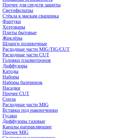
Прочее для средств защиты
Светофильтры
Стёкла к маскам сварщика
Фартуки
Хозтовары
Плиты бытовые
Жиклёры
Шланги поливочные
Расходные части MIG/TIG/CUT
Расходные части CUT
Головки плазмотронов
Диффузоры
Катоды
Наборы
Наборы балеринок
Насадки
Прочее CUT
Сопла
Расходные части MIG
Вставки под наконечники
Гусаки
Диффузоры газовые
Каналы направляющие
Прочее MIG
Сварочные наконечники