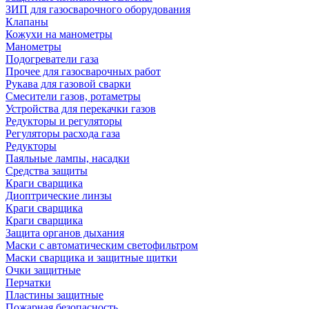
ЗИП для газосварочного оборудования
Клапаны
Кожухи на манометры
Манометры
Подогреватели газа
Прочее для газосварочных работ
Рукава для газовой сварки
Смесители газов, ротаметры
Устройства для перекачки газов
Редукторы и регуляторы
Регуляторы расхода газа
Редукторы
Паяльные лампы, насадки
Средства защиты
Краги сварщика
Диоптрические линзы
Краги сварщика
Краги сварщика
Защита органов дыхания
Маски с автоматическим светофильтром
Маски сварщика и защитные щитки
Очки защитные
Перчатки
Пластины защитные
Пожарная безопасность