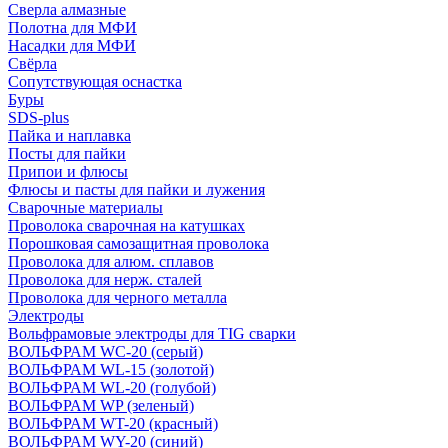
Сверла алмазные
Полотна для МФИ
Насадки для МФИ
Свёрла
Сопутствующая оснастка
Буры
SDS-plus
Пайка и наплавка
Посты для пайки
Припои и флюсы
Флюсы и пасты для пайки и лужения
Сварочные материалы
Проволока сварочная на катушках
Порошковая самозащитная проволока
Проволока для алюм. сплавов
Проволока для нерж. сталей
Проволока для черного металла
Электроды
Вольфрамовые электроды для TIG сварки
ВОЛЬФРАМ WC-20 (серый)
ВОЛЬФРАМ WL-15 (золотой)
ВОЛЬФРАМ WL-20 (голубой)
ВОЛЬФРАМ WP (зеленый)
ВОЛЬФРАМ WT-20 (красный)
ВОЛЬФРАМ WY-20 (синий)