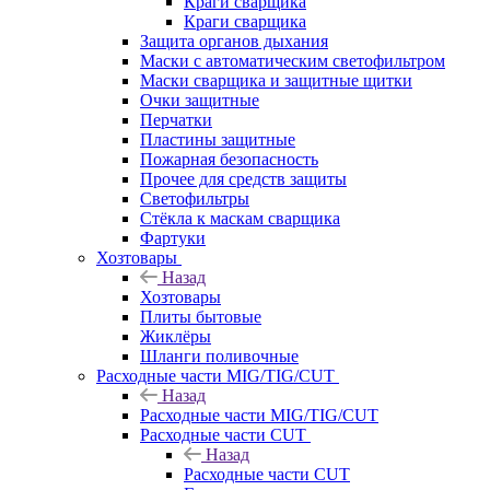
Краги сварщика
Краги сварщика
Защита органов дыхания
Маски с автоматическим светофильтром
Маски сварщика и защитные щитки
Очки защитные
Перчатки
Пластины защитные
Пожарная безопасность
Прочее для средств защиты
Светофильтры
Стёкла к маскам сварщика
Фартуки
Хозтовары
Назад
Хозтовары
Плиты бытовые
Жиклёры
Шланги поливочные
Расходные части MIG/TIG/CUT
Назад
Расходные части MIG/TIG/CUT
Расходные части CUT
Назад
Расходные части CUT