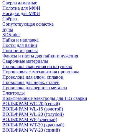
Сверла алмазные
Полотна для МФИ
Насадки для МФИ
Свёрла
Сопутствующая оснастка
Буры
SDS-plus
Пайка и наплавка
Посты для пайки
Припои и флюсы
Флюсы и пасты для пайки и лужения
Сварочные материалы
Проволока сварочная на катушках
Порошковая самозащитная проволока
Проволока для алюм. сплавов
Проволока для нерж. сталей
Проволока для черного металла
Электроды
Вольфрамовые электроды для TIG сварки
ВОЛЬФРАМ WC-20 (серый)
ВОЛЬФРАМ WL-15 (золотой)
ВОЛЬФРАМ WL-20 (голубой)
ВОЛЬФРАМ WP (зеленый)
ВОЛЬФРАМ WT-20 (красный)
ВОЛЬФРАМ WY-20 (синий)