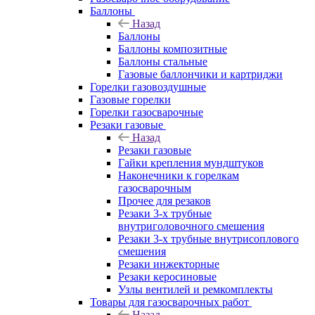
Баллоны
Назад
Баллоны
Баллоны композитные
Баллоны стальные
Газовые баллончики и картриджи
Горелки газовоздушные
Газовые горелки
Горелки газосварочные
Резаки газовые
Назад
Резаки газовые
Гайки крепления мундштуков
Наконечники к горелкам
газосварочным
Прочее для резаков
Резаки 3-х трубные
внутриголовочного смешения
Резаки 3-х трубные внутрисоплового
смешения
Резаки инжекторные
Резаки керосиновые
Узлы вентилей и ремкомплекты
Товары для газосварочных работ
Назад