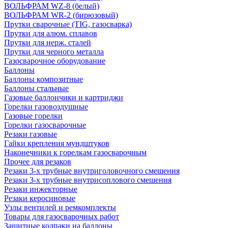
ВОЛЬФРАМ WZ-8 (белый)
ВОЛЬФРАМ WR-2 (бирюзовый)
Прутки сварочные (TIG, газосварка)
Прутки для алюм. сплавов
Прутки для нерж. сталей
Прутки для черного металла
Газосварочное оборудование
Баллоны
Баллоны композитные
Баллоны стальные
Газовые баллончики и картриджи
Горелки газовоздушные
Газовые горелки
Горелки газосварочные
Резаки газовые
Гайки крепления мундштуков
Наконечники к горелкам газосварочным
Прочее для резаков
Резаки 3-х трубные внутриголовочного смешения
Резаки 3-х трубные внутрисоплового смешения
Резаки инжекторные
Резаки керосиновые
Узлы вентилей и ремкомплекты
Товары для газосварочных работ
Защитные колпаки на баллоны