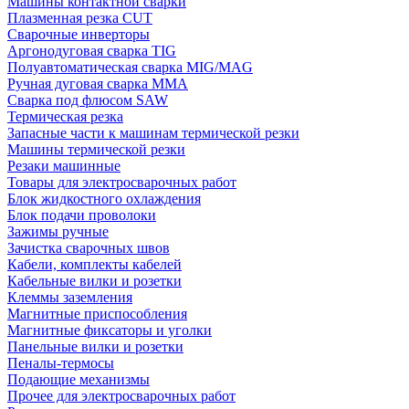
Машины контактной сварки
Плазменная резка CUT
Сварочные инверторы
Аргонодуговая сварка TIG
Полуавтоматическая сварка MIG/MAG
Ручная дуговая сварка MMA
Сварка под флюсом SAW
Термическая резка
Запасные части к машинам термической резки
Машины термической резки
Резаки машинные
Товары для электросварочных работ
Блок жидкостного охлаждения
Блок подачи проволоки
Зажимы ручные
Зачистка сварочных швов
Кабели, комплекты кабелей
Кабельные вилки и розетки
Клеммы заземления
Магнитные приспособления
Магнитные фиксаторы и уголки
Панельные вилки и розетки
Пеналы-термосы
Подающие механизмы
Прочее для электросварочных работ