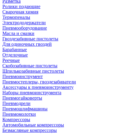
Разметка
Ролики подающие
Сварочная химия
Термопеналы
Электрододержатели
Пневмооборудование
Масла и смазки
Гвоздезабивные пистолеты
Для одиночных гвоздей
Барабанные
Отделочные
Реечные
Скобозабивные пистолеты
Шпилькозабивные пистолеты
Пневмоинструмент
Пневмостеплеры, гвоздезабиватели
Аксессуары к пневмоинструменту
Наборы пневмоинструмента
Пневмогайковерты
Пневмодрели
Пневмошлифмашины
Пневмомолотки
Компрессоры
Автомобильные компрессоры
Безмасляные компрессоры