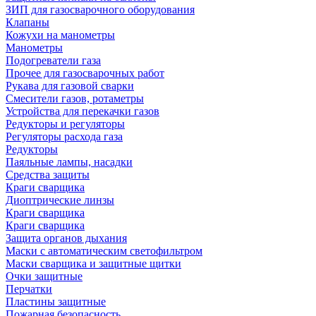
ЗИП для газосварочного оборудования
Клапаны
Кожухи на манометры
Манометры
Подогреватели газа
Прочее для газосварочных работ
Рукава для газовой сварки
Смесители газов, ротаметры
Устройства для перекачки газов
Редукторы и регуляторы
Регуляторы расхода газа
Редукторы
Паяльные лампы, насадки
Средства защиты
Краги сварщика
Диоптрические линзы
Краги сварщика
Краги сварщика
Защита органов дыхания
Маски с автоматическим светофильтром
Маски сварщика и защитные щитки
Очки защитные
Перчатки
Пластины защитные
Пожарная безопасность