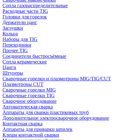
Сопла газораспределительные
Расходные части TIG
Головки для горелок
Держатели цанг
Заглушки
Кольца
Наборы для TIG
Переходники
Прочее TIG
Соединители быстросъёмные
Сопла керамические
Цанги
Штуцеры
Сварочные горелки и плазмотроны MIG/TIG/CUT
Плазмотроны CUT
Сварочные горелки MIG
Сварочные горелки TIG
Сварочное оборудование
Автоматическая сварка
Аппараты для сварки пластиковых труб
Дополнительное электросварочное оборудование
Контактная сварка
Аппараты для приварки шпилек
Клещи контактной сварки