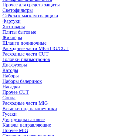
Прочее для средств защиты
Светофильтры
Стёкла к маскам сварщика
Фартуки
Хозтовары
Плиты бытовые
Жиклёры
Шланги поливочные
Расходные части MIG/TIG/CUT
Расходные части CUT
Головки плазмотронов
Диффузоры
Катоды
Наборы
Наборы балеринок
Насадки
Прочее CUT
Сопла
Расходные части MIG
Вставки под наконечники
Гусаки
Диффузоры газовые
Каналы направляющие
Прочее MIG
Сварочные наконечники