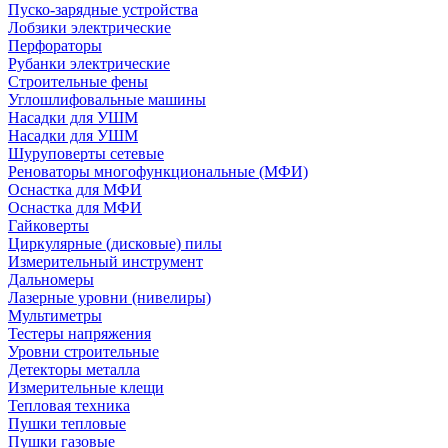
Пуско-зарядные устройства
Лобзики электрические
Перфораторы
Рубанки электрические
Строительные фены
Углошлифовальные машины
Насадки для УШМ
Насадки для УШМ
Шуруповерты сетевые
Реноваторы многофункциональные (МФИ)
Оснастка для МФИ
Оснастка для МФИ
Гайковерты
Циркулярные (дисковые) пилы
Измерительный инструмент
Дальномеры
Лазерные уровни (нивелиры)
Мультиметры
Тестеры напряжения
Уровни строительные
Детекторы металла
Измерительные клещи
Тепловая техника
Пушки тепловые
Пушки газовые