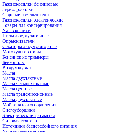
Газонокосилки бензиновые
Зернодробилки
Садовые измельчители
Газонокосилки электрические
Товары для консервирования
Умывальники
Пилы аккумуляторные
Опрыскиватели
Секаторы аккумуляторные
Мотокультиваторы
Бензиновые триммеры
Бензопилы
Воздуходувки
Масла
Масла двухтактные
Масла четырёхтактные
Масла цепные
Масла трансмиссионные
Масла двухтактные
Мойки высокого давления
Снегоуборщики
Электрические триммеры
Силовая техника
Источники бесперебойного питания
Удлинители силовые