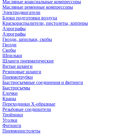
Масляные коаксиальные компрессоры
Масляные ременные компрессоры
Электродвигатели
Блоки подготовки воздуха
Краскораспылители, пистолеты, хопперы
Аэрографы
Аэрографы
Гвозди, шпильки, скобы
Гвозди
Скобы
Шпильки
Шланги пневматические
Витые шланги
Резиновые шланги
Пневмотрубки
Быстросъемные соединения и фитинги
Быстросъемы
Елочки
Краны
Переходники Х-образные
Резьбовые соединители
Тройники
Уголки
Фитинги
Пневмопистолеты