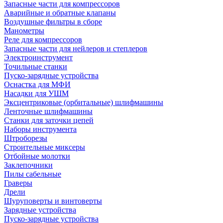
Запасные части для компрессоров
Аварийные и обратные клапаны
Воздушные фильтры в сборе
Манометры
Реле для компрессоров
Запасные части для нейлеров и степлеров
Электроинструмент
Точильные станки
Пуско-зарядные устройства
Оснастка для МФИ
Насадки для УШМ
Эксцентриковые (орбитальные) шлифмашины
Ленточные шлифмашины
Станки для заточки цепей
Наборы инструмента
Штроборезы
Строительные миксеры
Отбойные молотки
Заклепочники
Пилы сабельные
Граверы
Дрели
Шуруповерты и винтоверты
Зарядные устройства
Пуско-зарядные устройства