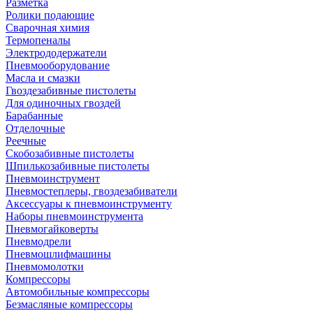
Разметка
Ролики подающие
Сварочная химия
Термопеналы
Электрододержатели
Пневмооборудование
Масла и смазки
Гвоздезабивные пистолеты
Для одиночных гвоздей
Барабанные
Отделочные
Реечные
Скобозабивные пистолеты
Шпилькозабивные пистолеты
Пневмоинструмент
Пневмостеплеры, гвоздезабиватели
Аксессуары к пневмоинструменту
Наборы пневмоинструмента
Пневмогайковерты
Пневмодрели
Пневмошлифмашины
Пневмомолотки
Компрессоры
Автомобильные компрессоры
Безмасляные компрессоры