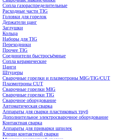
Сопла газораспределительные
Расходные части TIG
Головки для горелок
Держатели цанг
Заглушки
Кольца
Наборы для TIG
Переходники
Прочее TIG
Соединители быстросъёмные
Сопла керамические
Цанги
Штуцеры
Сварочные горелки и плазмотроны MIG/TIG/CUT
Плазмотроны CUT
Сварочные горелки MIG
Сварочные горелки TIG
Сварочное оборудование
Автоматическая сварка
Аппараты для сварки пластиковых труб
Дополнительное электросварочное оборудование
Контактная сварка
Аппараты для приварки шпилек
Клещи контактной сварки