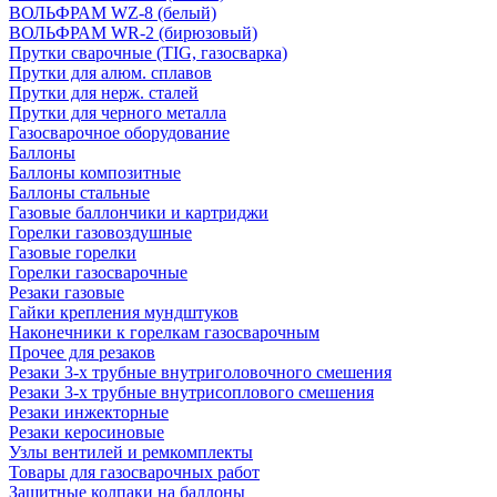
ВОЛЬФРАМ WZ-8 (белый)
ВОЛЬФРАМ WR-2 (бирюзовый)
Прутки сварочные (TIG, газосварка)
Прутки для алюм. сплавов
Прутки для нерж. сталей
Прутки для черного металла
Газосварочное оборудование
Баллоны
Баллоны композитные
Баллоны стальные
Газовые баллончики и картриджи
Горелки газовоздушные
Газовые горелки
Горелки газосварочные
Резаки газовые
Гайки крепления мундштуков
Наконечники к горелкам газосварочным
Прочее для резаков
Резаки 3-х трубные внутриголовочного смешения
Резаки 3-х трубные внутрисоплового смешения
Резаки инжекторные
Резаки керосиновые
Узлы вентилей и ремкомплекты
Товары для газосварочных работ
Защитные колпаки на баллоны