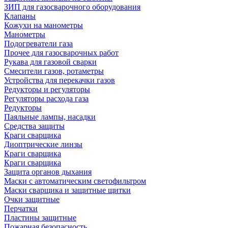
ЗИП для газосварочного оборудования
Клапаны
Кожухи на манометры
Манометры
Подогреватели газа
Прочее для газосварочных работ
Рукава для газовой сварки
Смесители газов, ротаметры
Устройства для перекачки газов
Редукторы и регуляторы
Регуляторы расхода газа
Редукторы
Паяльные лампы, насадки
Средства защиты
Краги сварщика
Диоптрические линзы
Краги сварщика
Краги сварщика
Защита органов дыхания
Маски с автоматическим светофильтром
Маски сварщика и защитные щитки
Очки защитные
Перчатки
Пластины защитные
Пожарная безопасность