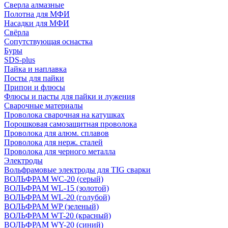
Сверла алмазные
Полотна для МФИ
Насадки для МФИ
Свёрла
Сопутствующая оснастка
Буры
SDS-plus
Пайка и наплавка
Посты для пайки
Припои и флюсы
Флюсы и пасты для пайки и лужения
Сварочные материалы
Проволока сварочная на катушках
Порошковая самозащитная проволока
Проволока для алюм. сплавов
Проволока для нерж. сталей
Проволока для черного металла
Электроды
Вольфрамовые электроды для TIG сварки
ВОЛЬФРАМ WC-20 (серый)
ВОЛЬФРАМ WL-15 (золотой)
ВОЛЬФРАМ WL-20 (голубой)
ВОЛЬФРАМ WP (зеленый)
ВОЛЬФРАМ WT-20 (красный)
ВОЛЬФРАМ WY-20 (синий)