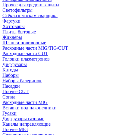
Прочее для средств защиты
Светофильтры
Стёкла к маскам сварщика
Фартуки
Хозтовары
Плиты бытовые
Жиклёры
Шланги поливочные
Расходные части MIG/TIG/CUT
Расходные части CUT
Головки плазмотронов
Диффузоры
Катоды
Наборы
Наборы балеринок
Насадки
Прочее CUT
Сопла
Расходные части MIG
Вставки под наконечники
Гусаки
Диффузоры газовые
Каналы направляющие
Прочее MIG
Сварочные наконечники