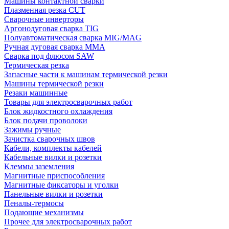
Машины контактной сварки
Плазменная резка CUT
Сварочные инверторы
Аргонодуговая сварка TIG
Полуавтоматическая сварка MIG/MAG
Ручная дуговая сварка MMA
Сварка под флюсом SAW
Термическая резка
Запасные части к машинам термической резки
Машины термической резки
Резаки машинные
Товары для электросварочных работ
Блок жидкостного охлаждения
Блок подачи проволоки
Зажимы ручные
Зачистка сварочных швов
Кабели, комплекты кабелей
Кабельные вилки и розетки
Клеммы заземления
Магнитные приспособления
Магнитные фиксаторы и уголки
Панельные вилки и розетки
Пеналы-термосы
Подающие механизмы
Прочее для электросварочных работ