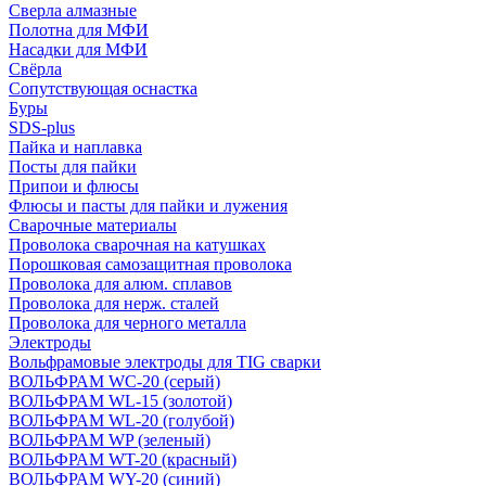
Сверла алмазные
Полотна для МФИ
Насадки для МФИ
Свёрла
Сопутствующая оснастка
Буры
SDS-plus
Пайка и наплавка
Посты для пайки
Припои и флюсы
Флюсы и пасты для пайки и лужения
Сварочные материалы
Проволока сварочная на катушках
Порошковая самозащитная проволока
Проволока для алюм. сплавов
Проволока для нерж. сталей
Проволока для черного металла
Электроды
Вольфрамовые электроды для TIG сварки
ВОЛЬФРАМ WC-20 (серый)
ВОЛЬФРАМ WL-15 (золотой)
ВОЛЬФРАМ WL-20 (голубой)
ВОЛЬФРАМ WP (зеленый)
ВОЛЬФРАМ WT-20 (красный)
ВОЛЬФРАМ WY-20 (синий)