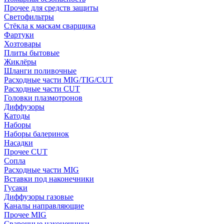
Прочее для средств защиты
Светофильтры
Стёкла к маскам сварщика
Фартуки
Хозтовары
Плиты бытовые
Жиклёры
Шланги поливочные
Расходные части MIG/TIG/CUT
Расходные части CUT
Головки плазмотронов
Диффузоры
Катоды
Наборы
Наборы балеринок
Насадки
Прочее CUT
Сопла
Расходные части MIG
Вставки под наконечники
Гусаки
Диффузоры газовые
Каналы направляющие
Прочее MIG
Сварочные наконечники