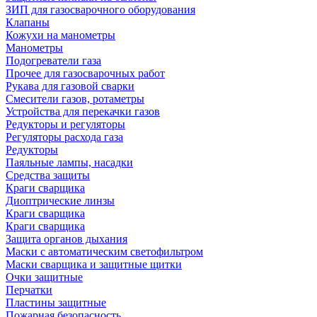
ЗИП для газосварочного оборудования
Клапаны
Кожухи на манометры
Манометры
Подогреватели газа
Прочее для газосварочных работ
Рукава для газовой сварки
Смесители газов, ротаметры
Устройства для перекачки газов
Редукторы и регуляторы
Регуляторы расхода газа
Редукторы
Паяльные лампы, насадки
Средства защиты
Краги сварщика
Диоптрические линзы
Краги сварщика
Краги сварщика
Защита органов дыхания
Маски с автоматическим светофильтром
Маски сварщика и защитные щитки
Очки защитные
Перчатки
Пластины защитные
Пожарная безопасность