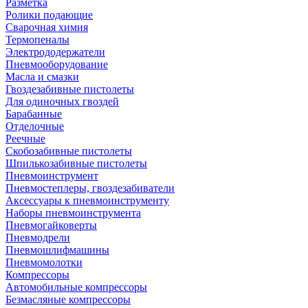
Разметка
Ролики подающие
Сварочная химия
Термопеналы
Электрододержатели
Пневмооборудование
Масла и смазки
Гвоздезабивные пистолеты
Для одиночных гвоздей
Барабанные
Отделочные
Реечные
Скобозабивные пистолеты
Шпилькозабивные пистолеты
Пневмоинструмент
Пневмостеплеры, гвоздезабиватели
Аксессуары к пневмоинструменту
Наборы пневмоинструмента
Пневмогайковерты
Пневмодрели
Пневмошлифмашины
Пневмомолотки
Компрессоры
Автомобильные компрессоры
Безмасляные компрессоры