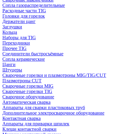
Сопла газораспределительные
Расходные части TIG
Головки для горелок
Держатели цанг
Заглушки
Кольца
Наборы для TIG
Переходники
Прочее TIG
Соединители быстросъёмные
Сопла керамические
Цанги
Штуцеры
Сварочные горелки и плазмотроны MIG/TIG/CUT
Плазмотроны CUT
Сварочные горелки MIG
Сварочные горелки TIG
Сварочное оборудование
Автоматическая сварка
Аппараты для сварки пластиковых труб
Дополнительное электросварочное оборудование
Контактная сварка
Аппараты для приварки шпилек
Клещи контактной сварки