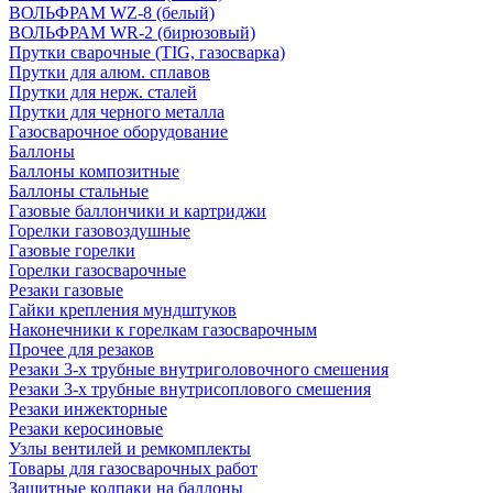
ВОЛЬФРАМ WZ-8 (белый)
ВОЛЬФРАМ WR-2 (бирюзовый)
Прутки сварочные (TIG, газосварка)
Прутки для алюм. сплавов
Прутки для нерж. сталей
Прутки для черного металла
Газосварочное оборудование
Баллоны
Баллоны композитные
Баллоны стальные
Газовые баллончики и картриджи
Горелки газовоздушные
Газовые горелки
Горелки газосварочные
Резаки газовые
Гайки крепления мундштуков
Наконечники к горелкам газосварочным
Прочее для резаков
Резаки 3-х трубные внутриголовочного смешения
Резаки 3-х трубные внутрисоплового смешения
Резаки инжекторные
Резаки керосиновые
Узлы вентилей и ремкомплекты
Товары для газосварочных работ
Защитные колпаки на баллоны