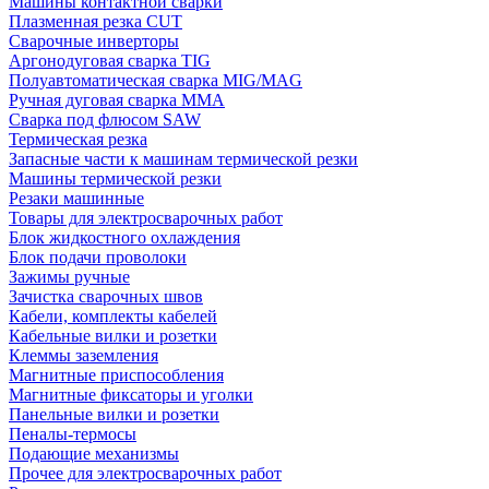
Машины контактной сварки
Плазменная резка CUT
Сварочные инверторы
Аргонодуговая сварка TIG
Полуавтоматическая сварка MIG/MAG
Ручная дуговая сварка MMA
Сварка под флюсом SAW
Термическая резка
Запасные части к машинам термической резки
Машины термической резки
Резаки машинные
Товары для электросварочных работ
Блок жидкостного охлаждения
Блок подачи проволоки
Зажимы ручные
Зачистка сварочных швов
Кабели, комплекты кабелей
Кабельные вилки и розетки
Клеммы заземления
Магнитные приспособления
Магнитные фиксаторы и уголки
Панельные вилки и розетки
Пеналы-термосы
Подающие механизмы
Прочее для электросварочных работ