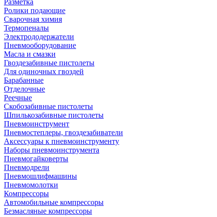
Разметка
Ролики подающие
Сварочная химия
Термопеналы
Электрододержатели
Пневмооборудование
Масла и смазки
Гвоздезабивные пистолеты
Для одиночных гвоздей
Барабанные
Отделочные
Реечные
Скобозабивные пистолеты
Шпилькозабивные пистолеты
Пневмоинструмент
Пневмостеплеры, гвоздезабиватели
Аксессуары к пневмоинструменту
Наборы пневмоинструмента
Пневмогайковерты
Пневмодрели
Пневмошлифмашины
Пневмомолотки
Компрессоры
Автомобильные компрессоры
Безмасляные компрессоры