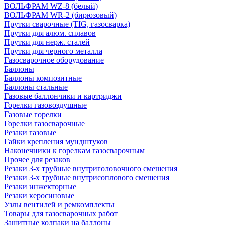
ВОЛЬФРАМ WZ-8 (белый)
ВОЛЬФРАМ WR-2 (бирюзовый)
Прутки сварочные (TIG, газосварка)
Прутки для алюм. сплавов
Прутки для нерж. сталей
Прутки для черного металла
Газосварочное оборудование
Баллоны
Баллоны композитные
Баллоны стальные
Газовые баллончики и картриджи
Горелки газовоздушные
Газовые горелки
Горелки газосварочные
Резаки газовые
Гайки крепления мундштуков
Наконечники к горелкам газосварочным
Прочее для резаков
Резаки 3-х трубные внутриголовочного смешения
Резаки 3-х трубные внутрисоплового смешения
Резаки инжекторные
Резаки керосиновые
Узлы вентилей и ремкомплекты
Товары для газосварочных работ
Защитные колпаки на баллоны