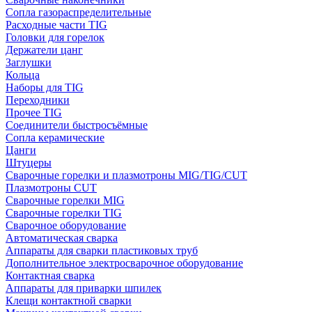
Сопла газораспределительные
Расходные части TIG
Головки для горелок
Держатели цанг
Заглушки
Кольца
Наборы для TIG
Переходники
Прочее TIG
Соединители быстросъёмные
Сопла керамические
Цанги
Штуцеры
Сварочные горелки и плазмотроны MIG/TIG/CUT
Плазмотроны CUT
Сварочные горелки MIG
Сварочные горелки TIG
Сварочное оборудование
Автоматическая сварка
Аппараты для сварки пластиковых труб
Дополнительное электросварочное оборудование
Контактная сварка
Аппараты для приварки шпилек
Клещи контактной сварки