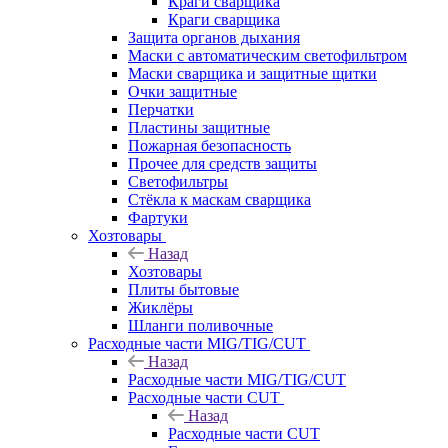
Краги сварщика
Краги сварщика
Защита органов дыхания
Маски с автоматическим светофильтром
Маски сварщика и защитные щитки
Очки защитные
Перчатки
Пластины защитные
Пожарная безопасность
Прочее для средств защиты
Светофильтры
Стёкла к маскам сварщика
Фартуки
Хозтовары
Назад
Хозтовары
Плиты бытовые
Жиклёры
Шланги поливочные
Расходные части MIG/TIG/CUT
Назад
Расходные части MIG/TIG/CUT
Расходные части CUT
Назад
Расходные части CUT