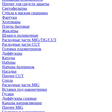
Прочее для средств защиты
Светофильтры
Стёкла к маскам сварщика
Фартуки
Хозтовары
Плиты бытовые
Жиклёры
Шланги поливочные
Расходные части MIG/TIG/CUT
Расходные части CUT
Головки плазмотронов
Диффузоры
Катоды
Наборы
Наборы балеринок
Насадки
Прочее CUT
Сопла
Расходные части MIG
Вставки под наконечники
Гусаки
Диффузоры газовые
Каналы направляющие
Прочее MIG
Сварочные наконечники