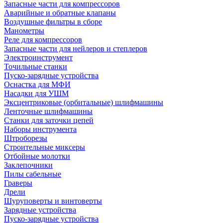
Запасные части для компрессоров
Аварийные и обратные клапаны
Воздушные фильтры в сборе
Манометры
Реле для компрессоров
Запасные части для нейлеров и степлеров
Электроинструмент
Точильные станки
Пуско-зарядные устройства
Оснастка для МФИ
Насадки для УШМ
Эксцентриковые (орбитальные) шлифмашины
Ленточные шлифмашины
Станки для заточки цепей
Наборы инструмента
Штроборезы
Строительные миксеры
Отбойные молотки
Заклепочники
Пилы сабельные
Граверы
Дрели
Шуруповерты и винтоверты
Зарядные устройства
Пуско-зарядные устройства