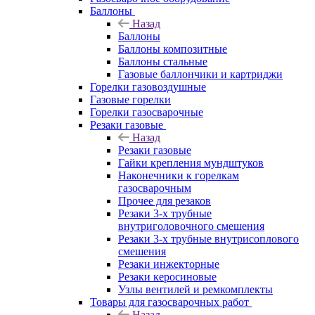
Баллоны
Назад
Баллоны
Баллоны композитные
Баллоны стальные
Газовые баллончики и картриджи
Горелки газовоздушные
Газовые горелки
Горелки газосварочные
Резаки газовые
Назад
Резаки газовые
Гайки крепления мундштуков
Наконечники к горелкам
газосварочным
Прочее для резаков
Резаки 3-х трубные
внутриголовочного смешения
Резаки 3-х трубные внутрисоплового
смешения
Резаки инжекторные
Резаки керосиновые
Узлы вентилей и ремкомплекты
Товары для газосварочных работ
Назад