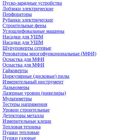
Пуско-зарядные устройства
Лобзики электрические
Перфораторы
Рубанки электрические
Строительные фены
Углошлифовальные машины
Насадки для УШМ
Насадки для УШМ
Шуруповерты сетевые
Реноваторы многофункциональные (МФИ)
Оснастка для МФИ
Оснастка для МФИ
Гайковерты
Циркулярные (дисковые) пилы
Измерительный инструмент
Дальномеры
Лазерные уровни (нивелиры)
Мультиметры
Тестеры напряжения
Уровни строительные
Детекторы металла
Измерительные клещи
Тепловая техника
Пушки тепловые
Пушки газовые