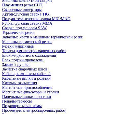
Машины контактной сварки
Плазменная резка CUT
Сварочные инверторы
Аргонодуговая сварка TIG
Полуавтоматическая сварка MIG/MAG
Ручная дуговая сварка MMA
Сварка под флюсом SAW
Термическая резка
Запасные части к машинам термической резки
Машины термической резки
Резаки машинные
Товары для электросварочных работ
Блок жидкостного охлаждения
Блок подачи проволоки
Зажимы ручные
Зачистка сварочных швов
Кабели, комплекты кабелей
Кабельные вилки и розетки
Клеммы заземления
Магнитные приспособления
Магнитные фиксаторы и уголки
Панельные вилки и розетки
Пеналы-термосы
Подающие механизмы
Прочее для электросварочных работ