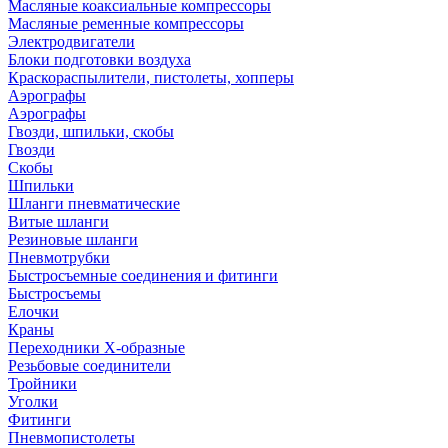
Масляные коаксиальные компрессоры
Масляные ременные компрессоры
Электродвигатели
Блоки подготовки воздуха
Краскораспылители, пистолеты, хопперы
Аэрографы
Аэрографы
Гвозди, шпильки, скобы
Гвозди
Скобы
Шпильки
Шланги пневматические
Витые шланги
Резиновые шланги
Пневмотрубки
Быстросъемные соединения и фитинги
Быстросъемы
Елочки
Краны
Переходники Х-образные
Резьбовые соединители
Тройники
Уголки
Фитинги
Пневмопистолеты