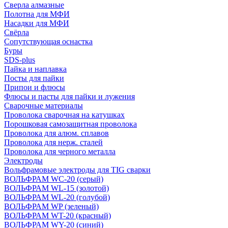
Сверла алмазные
Полотна для МФИ
Насадки для МФИ
Свёрла
Сопутствующая оснастка
Буры
SDS-plus
Пайка и наплавка
Посты для пайки
Припои и флюсы
Флюсы и пасты для пайки и лужения
Сварочные материалы
Проволока сварочная на катушках
Порошковая самозащитная проволока
Проволока для алюм. сплавов
Проволока для нерж. сталей
Проволока для черного металла
Электроды
Вольфрамовые электроды для TIG сварки
ВОЛЬФРАМ WC-20 (серый)
ВОЛЬФРАМ WL-15 (золотой)
ВОЛЬФРАМ WL-20 (голубой)
ВОЛЬФРАМ WP (зеленый)
ВОЛЬФРАМ WT-20 (красный)
ВОЛЬФРАМ WY-20 (синий)