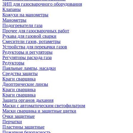
ЗИП для газосварочного оборудования
Клапаны
Кожухи на манометры
Манометры
Подогреватели газа
Прочее для газосварочных работ
Рукава для газовой сварки
Смесители газов, ротаметры
Устройства для перекачки газов
Редукторы и регуляторы
Регуляторы расхода газа
Редукторы
Паяльные лампы, насадки
Средства защиты
Краги сварщика
Диоптрические линзы
Краги сварщика
Краги сварщика
Защита органов дыхания
Маски с автоматическим светофильтром
Маски сварщика и защитные щитки
Очки защитные
Перчатки
Пластины защитные
Пожарная безопасность