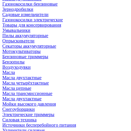
Газонокосилки бензиновые
Зернодробилки
Садовые измельчители
Газонокосилки электрические
Товары для консервирования
Умывальники
Пилы аккумуляторные
Опрыскиватели
Секаторы аккумуляторные
Мотокультиваторы
Бензиновые триммеры
Бензопилы
Воздуходувки
Масла
Масла двухтактные
Масла четырёхтактные
Масла цепные
Масла трансмиссионные
Масла двухтактные
Мойки высокого давления
Снегоуборщики
Электрические триммеры
Силовая техника
Источники бесперебойного питания
Удлинители силовые