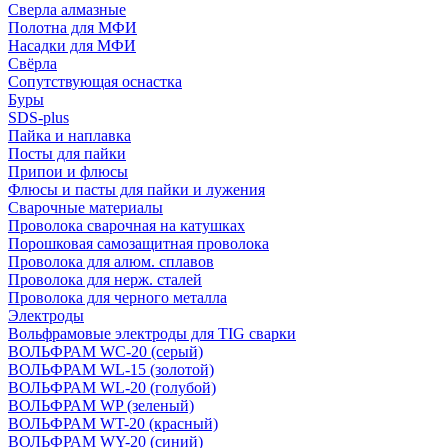
Сверла алмазные
Полотна для МФИ
Насадки для МФИ
Свёрла
Сопутствующая оснастка
Буры
SDS-plus
Пайка и наплавка
Посты для пайки
Припои и флюсы
Флюсы и пасты для пайки и лужения
Сварочные материалы
Проволока сварочная на катушках
Порошковая самозащитная проволока
Проволока для алюм. сплавов
Проволока для нерж. сталей
Проволока для черного металла
Электроды
Вольфрамовые электроды для TIG сварки
ВОЛЬФРАМ WC-20 (серый)
ВОЛЬФРАМ WL-15 (золотой)
ВОЛЬФРАМ WL-20 (голубой)
ВОЛЬФРАМ WP (зеленый)
ВОЛЬФРАМ WT-20 (красный)
ВОЛЬФРАМ WY-20 (синий)