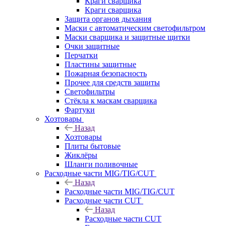
Краги сварщика
Краги сварщика
Защита органов дыхания
Маски с автоматическим светофильтром
Маски сварщика и защитные щитки
Очки защитные
Перчатки
Пластины защитные
Пожарная безопасность
Прочее для средств защиты
Светофильтры
Стёкла к маскам сварщика
Фартуки
Хозтовары
Назад
Хозтовары
Плиты бытовые
Жиклёры
Шланги поливочные
Расходные части MIG/TIG/CUT
Назад
Расходные части MIG/TIG/CUT
Расходные части CUT
Назад
Расходные части CUT