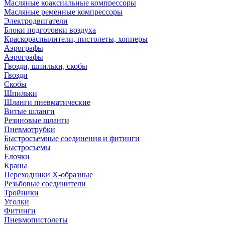
Масляные коаксиальные компрессоры
Масляные ременные компрессоры
Электродвигатели
Блоки подготовки воздуха
Краскораспылители, пистолеты, хопперы
Аэрографы
Аэрографы
Гвозди, шпильки, скобы
Гвозди
Скобы
Шпильки
Шланги пневматические
Витые шланги
Резиновые шланги
Пневмотрубки
Быстросъемные соединения и фитинги
Быстросъемы
Елочки
Краны
Переходники Х-образные
Резьбовые соединители
Тройники
Уголки
Фитинги
Пневмопистолеты