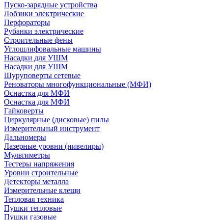
Пуско-зарядные устройства
Лобзики электрические
Перфораторы
Рубанки электрические
Строительные фены
Углошлифовальные машины
Насадки для УШМ
Насадки для УШМ
Шуруповерты сетевые
Реноваторы многофункциональные (МФИ)
Оснастка для МФИ
Оснастка для МФИ
Гайковерты
Циркулярные (дисковые) пилы
Измерительный инструмент
Дальномеры
Лазерные уровни (нивелиры)
Мультиметры
Тестеры напряжения
Уровни строительные
Детекторы металла
Измерительные клещи
Тепловая техника
Пушки тепловые
Пушки газовые