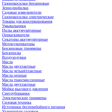
Газонокосилки бензиновые
Зернодробилки
Садовые измельчители
Газонокосилки электрические
Товары для консервирования
Умывальники
Пилы аккумуляторные
Опрыскиватели
Секаторы аккумуляторные
Мотокультиваторы
Бензиновые триммеры
Бензопилы
Воздуходувки
Масла
Масла двухтактные
Масла четырёхтактные
Масла цепные
Масла трансмиссионные
Масла двухтактные
Мойки высокого давления
Снегоуборщики
Электрические триммеры
Силовая техника
Источники бесперебойного питания
Удлинители силовые