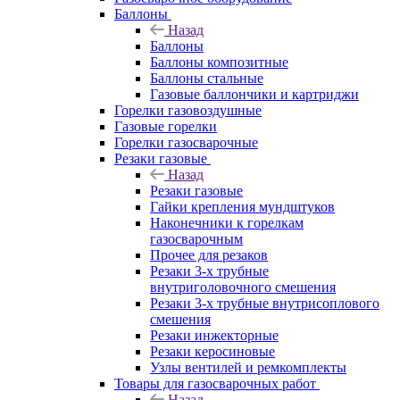
Баллоны
Назад
Баллоны
Баллоны композитные
Баллоны стальные
Газовые баллончики и картриджи
Горелки газовоздушные
Газовые горелки
Горелки газосварочные
Резаки газовые
Назад
Резаки газовые
Гайки крепления мундштуков
Наконечники к горелкам
газосварочным
Прочее для резаков
Резаки 3-х трубные
внутриголовочного смешения
Резаки 3-х трубные внутрисоплового
смешения
Резаки инжекторные
Резаки керосиновые
Узлы вентилей и ремкомплекты
Товары для газосварочных работ
Назад