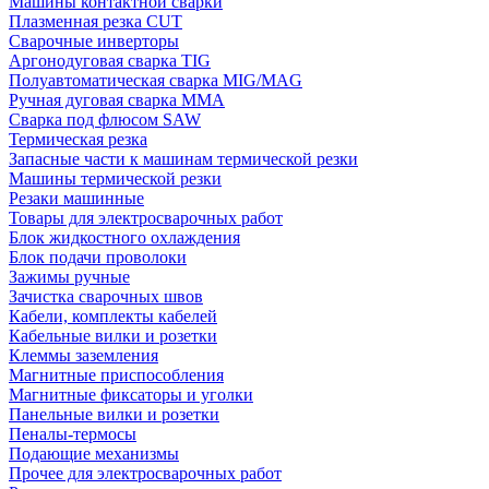
Машины контактной сварки
Плазменная резка CUT
Сварочные инверторы
Аргонодуговая сварка TIG
Полуавтоматическая сварка MIG/MAG
Ручная дуговая сварка MMA
Сварка под флюсом SAW
Термическая резка
Запасные части к машинам термической резки
Машины термической резки
Резаки машинные
Товары для электросварочных работ
Блок жидкостного охлаждения
Блок подачи проволоки
Зажимы ручные
Зачистка сварочных швов
Кабели, комплекты кабелей
Кабельные вилки и розетки
Клеммы заземления
Магнитные приспособления
Магнитные фиксаторы и уголки
Панельные вилки и розетки
Пеналы-термосы
Подающие механизмы
Прочее для электросварочных работ