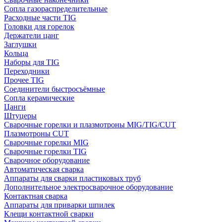
Сопла газораспределительные
Расходные части TIG
Головки для горелок
Держатели цанг
Заглушки
Кольца
Наборы для TIG
Переходники
Прочее TIG
Соединители быстросъёмные
Сопла керамические
Цанги
Штуцеры
Сварочные горелки и плазмотроны MIG/TIG/CUT
Плазмотроны CUT
Сварочные горелки MIG
Сварочные горелки TIG
Сварочное оборудование
Автоматическая сварка
Аппараты для сварки пластиковых труб
Дополнительное электросварочное оборудование
Контактная сварка
Аппараты для приварки шпилек
Клещи контактной сварки