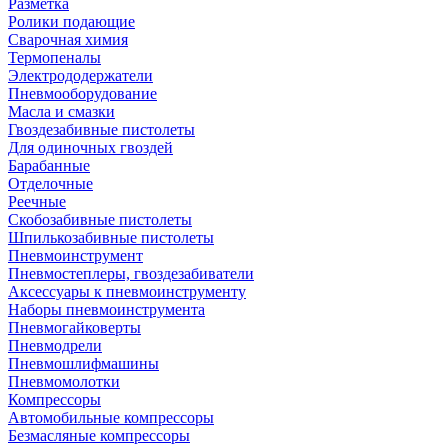
Разметка
Ролики подающие
Сварочная химия
Термопеналы
Электрододержатели
Пневмооборудование
Масла и смазки
Гвоздезабивные пистолеты
Для одиночных гвоздей
Барабанные
Отделочные
Реечные
Скобозабивные пистолеты
Шпилькозабивные пистолеты
Пневмоинструмент
Пневмостеплеры, гвоздезабиватели
Аксессуары к пневмоинструменту
Наборы пневмоинструмента
Пневмогайковерты
Пневмодрели
Пневмошлифмашины
Пневмомолотки
Компрессоры
Автомобильные компрессоры
Безмасляные компрессоры