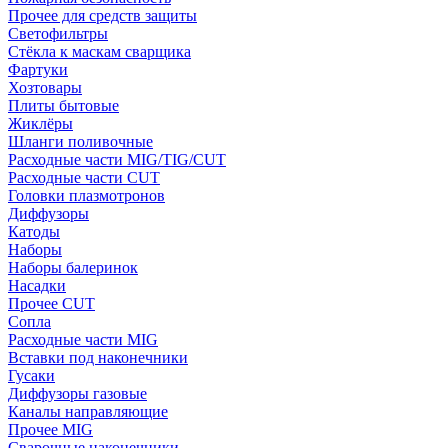
Прочее для средств защиты
Светофильтры
Стёкла к маскам сварщика
Фартуки
Хозтовары
Плиты бытовые
Жиклёры
Шланги поливочные
Расходные части MIG/TIG/CUT
Расходные части CUT
Головки плазмотронов
Диффузоры
Катоды
Наборы
Наборы балеринок
Насадки
Прочее CUT
Сопла
Расходные части MIG
Вставки под наконечники
Гусаки
Диффузоры газовые
Каналы направляющие
Прочее MIG
Сварочные наконечники