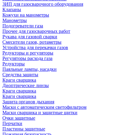
ЗИП для газосварочного оборудования
Клапаны
Кожухи на манометры
Манометры
Подогреватели газа
Прочее для газосварочных работ
Рукава для газовой сварки
Смесители газов, ротаметры
Устройства для перекачки газов
Редукторы и регуляторы
Регуляторы расхода газа
Редукторы
Паяльные лампы, насадки
Средства защиты
Краги сварщика
Диоптрические линзы
Краги сварщика
Краги сварщика
Защита органов дыхания
Маски с автоматическим светофильтром
Маски сварщика и защитные щитки
Очки защитные
Перчатки
Пластины защитные
Пожарная безопасность