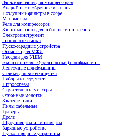
Запасные части для компрессоров
Аварийные и обратные клапаны
Воздушные фильтры в сборе
Манометры
Реле для компрессоров
Запасные части для нейлеров и степлеров
Электроинструмент
Точильные станки
Пуско-зарядные устройства
Оснастка для МФИ
Насадки для УШМ
Эксцентриковые (орбитальные) шлифмашины
Ленточные шлифмашины
Станки для заточки цепей
Наборы инструмента
Штроборезы
Строительные миксеры
Отбойные молотки
Заклепочники
Пилы сабельные
Граверы
Дрели
Шуруповерты и винтоверты
Зарядные устройства
Пуско-зарядные устройства