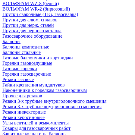
ВОЛЬФРАМ WZ-8 (белый)
ВОЛЬФРАМ WR-2 (бирюзовый)
Прутки сварочные (TIG, газосварка)
Прутки для алюм. сплавов
Прутки для нерж. сталей
Прутки для черного металла
Газосварочное оборудование
Баллоны
Баллоны композитные
Баллоны стальные
Газовые баллончики и картриджи
Горелки газовоздушные
Газовые горелки
Горелки газосварочные
Резаки газовые
Гайки крепления мундштуков
Наконечники к горелкам газосварочным
Прочее для резаков
Резаки 3-х трубные внутриголовочного смешения
Резаки 3-х трубные внутрисоплового смешения
Резаки инжекторные
Резаки керосиновые
Узлы вентилей и ремкомплекты
Товары для газосварочных работ
Защитные колпаки на баллоны