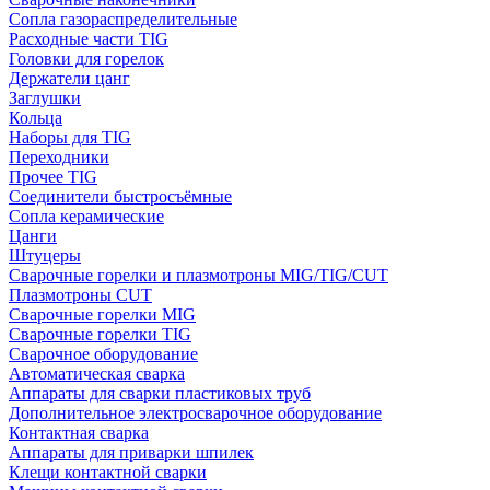
Сопла газораспределительные
Расходные части TIG
Головки для горелок
Держатели цанг
Заглушки
Кольца
Наборы для TIG
Переходники
Прочее TIG
Соединители быстросъёмные
Сопла керамические
Цанги
Штуцеры
Сварочные горелки и плазмотроны MIG/TIG/CUT
Плазмотроны CUT
Сварочные горелки MIG
Сварочные горелки TIG
Сварочное оборудование
Автоматическая сварка
Аппараты для сварки пластиковых труб
Дополнительное электросварочное оборудование
Контактная сварка
Аппараты для приварки шпилек
Клещи контактной сварки