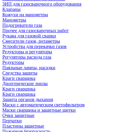
ЗИП для газосварочного оборудования
Клапаны
Кожухи на манометры
Манометры
Подогреватели газа
Прочее для газосварочных работ
Рукава для газовой сварки
Смесители газов, ротаметры
Устройства для перекачки газов
Редукторы и регуляторы
Регуляторы расхода газа
Редукторы
Паяльные лампы, насадки
Средства защиты
Краги сварщика
Диоптрические линзы
Краги сварщика
Краги сварщика
Защита органов дыхания
Маски с автоматическим светофильтром
Маски сварщика и защитные щитки
Очки защитные
Перчатки
Пластины защитные
Пожарная безопасность