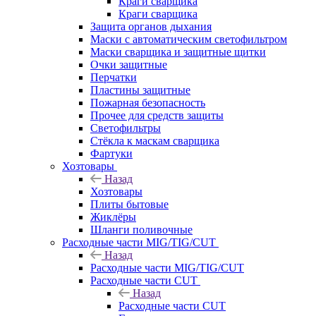
Краги сварщика
Краги сварщика
Защита органов дыхания
Маски с автоматическим светофильтром
Маски сварщика и защитные щитки
Очки защитные
Перчатки
Пластины защитные
Пожарная безопасность
Прочее для средств защиты
Светофильтры
Стёкла к маскам сварщика
Фартуки
Хозтовары
Назад
Хозтовары
Плиты бытовые
Жиклёры
Шланги поливочные
Расходные части MIG/TIG/CUT
Назад
Расходные части MIG/TIG/CUT
Расходные части CUT
Назад
Расходные части CUT