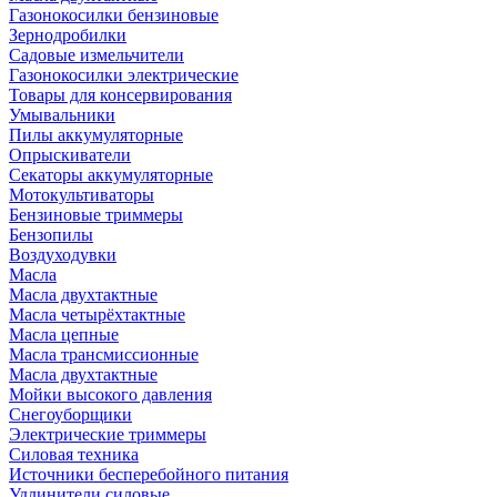
Газонокосилки бензиновые
Зернодробилки
Садовые измельчители
Газонокосилки электрические
Товары для консервирования
Умывальники
Пилы аккумуляторные
Опрыскиватели
Секаторы аккумуляторные
Мотокультиваторы
Бензиновые триммеры
Бензопилы
Воздуходувки
Масла
Масла двухтактные
Масла четырёхтактные
Масла цепные
Масла трансмиссионные
Масла двухтактные
Мойки высокого давления
Снегоуборщики
Электрические триммеры
Силовая техника
Источники бесперебойного питания
Удлинители силовые