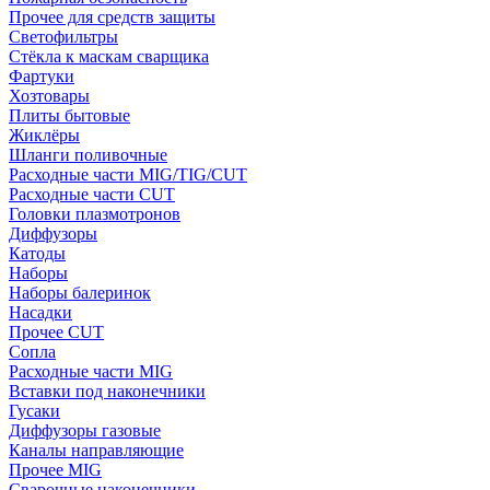
Прочее для средств защиты
Светофильтры
Стёкла к маскам сварщика
Фартуки
Хозтовары
Плиты бытовые
Жиклёры
Шланги поливочные
Расходные части MIG/TIG/CUT
Расходные части CUT
Головки плазмотронов
Диффузоры
Катоды
Наборы
Наборы балеринок
Насадки
Прочее CUT
Сопла
Расходные части MIG
Вставки под наконечники
Гусаки
Диффузоры газовые
Каналы направляющие
Прочее MIG
Сварочные наконечники