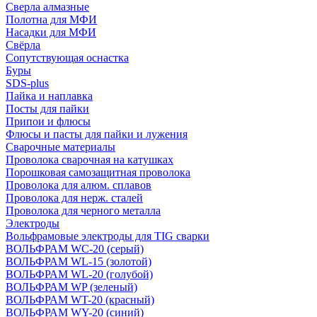
Сверла алмазные
Полотна для МФИ
Насадки для МФИ
Свёрла
Сопутствующая оснастка
Буры
SDS-plus
Пайка и наплавка
Посты для пайки
Припои и флюсы
Флюсы и пасты для пайки и лужения
Сварочные материалы
Проволока сварочная на катушках
Порошковая самозащитная проволока
Проволока для алюм. сплавов
Проволока для нерж. сталей
Проволока для черного металла
Электроды
Вольфрамовые электроды для TIG сварки
ВОЛЬФРАМ WC-20 (серый)
ВОЛЬФРАМ WL-15 (золотой)
ВОЛЬФРАМ WL-20 (голубой)
ВОЛЬФРАМ WP (зеленый)
ВОЛЬФРАМ WT-20 (красный)
ВОЛЬФРАМ WY-20 (синий)