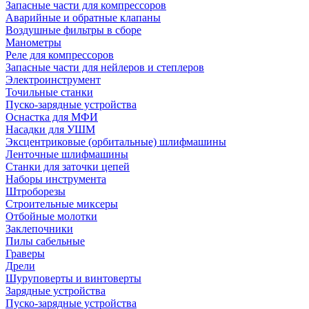
Запасные части для компрессоров
Аварийные и обратные клапаны
Воздушные фильтры в сборе
Манометры
Реле для компрессоров
Запасные части для нейлеров и степлеров
Электроинструмент
Точильные станки
Пуско-зарядные устройства
Оснастка для МФИ
Насадки для УШМ
Эксцентриковые (орбитальные) шлифмашины
Ленточные шлифмашины
Станки для заточки цепей
Наборы инструмента
Штроборезы
Строительные миксеры
Отбойные молотки
Заклепочники
Пилы сабельные
Граверы
Дрели
Шуруповерты и винтоверты
Зарядные устройства
Пуско-зарядные устройства