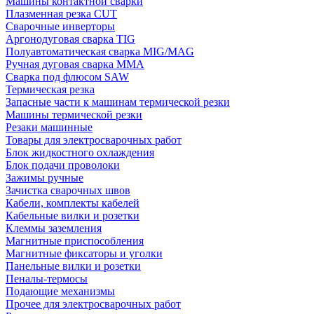
Машины контактной сварки
Плазменная резка CUT
Сварочные инверторы
Аргонодуговая сварка TIG
Полуавтоматическая сварка MIG/MAG
Ручная дуговая сварка MMA
Сварка под флюсом SAW
Термическая резка
Запасные части к машинам термической резки
Машины термической резки
Резаки машинные
Товары для электросварочных работ
Блок жидкостного охлаждения
Блок подачи проволоки
Зажимы ручные
Зачистка сварочных швов
Кабели, комплекты кабелей
Кабельные вилки и розетки
Клеммы заземления
Магнитные приспособления
Магнитные фиксаторы и уголки
Панельные вилки и розетки
Пеналы-термосы
Подающие механизмы
Прочее для электросварочных работ