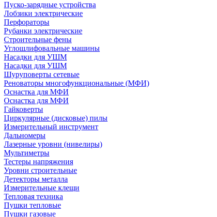
Пуско-зарядные устройства
Лобзики электрические
Перфораторы
Рубанки электрические
Строительные фены
Углошлифовальные машины
Насадки для УШМ
Насадки для УШМ
Шуруповерты сетевые
Реноваторы многофункциональные (МФИ)
Оснастка для МФИ
Оснастка для МФИ
Гайковерты
Циркулярные (дисковые) пилы
Измерительный инструмент
Дальномеры
Лазерные уровни (нивелиры)
Мультиметры
Тестеры напряжения
Уровни строительные
Детекторы металла
Измерительные клещи
Тепловая техника
Пушки тепловые
Пушки газовые