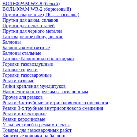
ВОЛЬФРАМ WZ-8 (белый)
ВОЛЬФРАМ WR-2 (бирюзовый)
Прутки сварочные (TIG, газосварка)
Прутки для алюм. сплавов
Прутки для нерж. сталей
Прутки для черного металла
Газосварочное оборудование
Баллоны
Баллоны композитные
Баллоны стальные
Газовые баллончики и картриджи
Горелки газовоздушные
Газовые горелки
Горелки газосварочные
Резаки газовые
Гайки крепления мундштуков
Наконечники к горелкам газосварочным
Прочее для резаков
Резаки 3-х трубные внутриголовочного смешения
Резаки 3-х трубные внутрисоплового смешения
Резаки инжекторные
Резаки керосиновые
Узлы вентилей и ремкомплекты
Товары для газосварочных работ
Защитные колпаки на баллоны