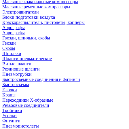
Масляные коаксиальные компрессоры
Масляные ременные компрессоры
Электродвигатели
Блоки подготовки воздуха
Краскораспылители, пистолеты, хопперы
Аэрографы
Аэрографы
Гвозди, шпильки, скобы
Гвозди
Скобы
Шпильки
Шланги пневматические
Витые шланги
Резиновые шланги
Пневмотрубки
Быстросъемные соединения и фитинги
Быстросъемы
Елочки
Краны
Переходники Х-образные
Резьбовые соединители
Тройники
Уголки
Фитинги
Пневмопистолеты