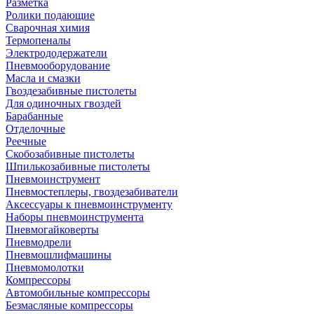
Разметка
Ролики подающие
Сварочная химия
Термопеналы
Электрододержатели
Пневмооборудование
Масла и смазки
Гвоздезабивные пистолеты
Для одиночных гвоздей
Барабанные
Отделочные
Реечные
Скобозабивные пистолеты
Шпилькозабивные пистолеты
Пневмоинструмент
Пневмостеплеры, гвоздезабиватели
Аксессуары к пневмоинструменту
Наборы пневмоинструмента
Пневмогайковерты
Пневмодрели
Пневмошлифмашины
Пневмомолотки
Компрессоры
Автомобильные компрессоры
Безмасляные компрессоры