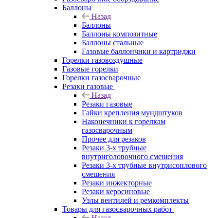
Баллоны
Назад
Баллоны
Баллоны композитные
Баллоны стальные
Газовые баллончики и картриджи
Горелки газовоздушные
Газовые горелки
Горелки газосварочные
Резаки газовые
Назад
Резаки газовые
Гайки крепления мундштуков
Наконечники к горелкам
газосварочным
Прочее для резаков
Резаки 3-х трубные
внутриголовочного смешения
Резаки 3-х трубные внутрисоплового
смешения
Резаки инжекторные
Резаки керосиновые
Узлы вентилей и ремкомплекты
Товары для газосварочных работ
Назад