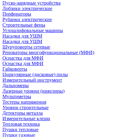
Пуско-зарядные устройства
Лобзики электрические
Перфораторы
Рубанки электрические
Строительные фены
Углошлифовальные машины
Насадки для УШМ
Насадки для УШМ
Шуруповерты сетевые
Реноваторы многофункциональные (МФИ)
Оснастка для МФИ
Оснастка для МФИ
Гайковерты
Циркулярные (дисковые) пилы
Измерительный инструмент
Дальномеры
Лазерные уровни (нивелиры)
Мультиметры
Тестеры напряжения
Уровни строительные
Детекторы металла
Измерительные клещи
Тепловая техника
Пушки тепловые
Пушки газовые