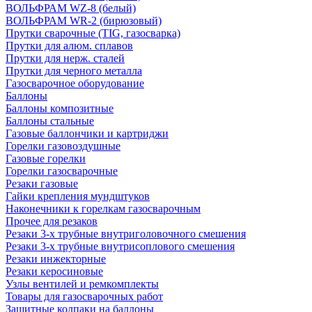
ВОЛЬФРАМ WZ-8 (белый)
ВОЛЬФРАМ WR-2 (бирюзовый)
Прутки сварочные (TIG, газосварка)
Прутки для алюм. сплавов
Прутки для нерж. сталей
Прутки для черного металла
Газосварочное оборудование
Баллоны
Баллоны композитные
Баллоны стальные
Газовые баллончики и картриджи
Горелки газовоздушные
Газовые горелки
Горелки газосварочные
Резаки газовые
Гайки крепления мундштуков
Наконечники к горелкам газосварочным
Прочее для резаков
Резаки 3-х трубные внутриголовочного смешения
Резаки 3-х трубные внутрисоплового смешения
Резаки инжекторные
Резаки керосиновые
Узлы вентилей и ремкомплекты
Товары для газосварочных работ
Защитные колпаки на баллоны