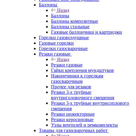
Баллоны
Назад
Баллоны
Баллоны композитные
Баллоны стальные
Газовые баллончики и картриджи
Горелки газовоздушные
Газовые горелки
Горелки газосварочные
Резаки газовые
Назад
Резаки газовые
Гайки крепления мундштуков
Наконечники к горелкам
газосварочным
Прочее для резаков
Резаки 3-х трубные
внутриголовочного смешения
Резаки 3-х трубные внутрисоплового
смешения
Резаки инжекторные
Резаки керосиновые
Узлы вентилей и ремкомплекты
Товары для газосварочных работ
Назад