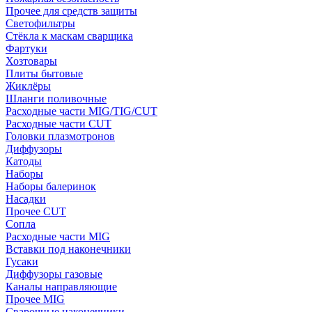
Прочее для средств защиты
Светофильтры
Стёкла к маскам сварщика
Фартуки
Хозтовары
Плиты бытовые
Жиклёры
Шланги поливочные
Расходные части MIG/TIG/CUT
Расходные части CUT
Головки плазмотронов
Диффузоры
Катоды
Наборы
Наборы балеринок
Насадки
Прочее CUT
Сопла
Расходные части MIG
Вставки под наконечники
Гусаки
Диффузоры газовые
Каналы направляющие
Прочее MIG
Сварочные наконечники