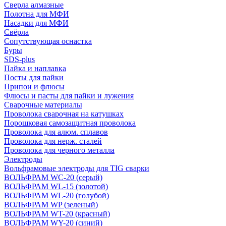
Сверла алмазные
Полотна для МФИ
Насадки для МФИ
Свёрла
Сопутствующая оснастка
Буры
SDS-plus
Пайка и наплавка
Посты для пайки
Припои и флюсы
Флюсы и пасты для пайки и лужения
Сварочные материалы
Проволока сварочная на катушках
Порошковая самозащитная проволока
Проволока для алюм. сплавов
Проволока для нерж. сталей
Проволока для черного металла
Электроды
Вольфрамовые электроды для TIG сварки
ВОЛЬФРАМ WC-20 (серый)
ВОЛЬФРАМ WL-15 (золотой)
ВОЛЬФРАМ WL-20 (голубой)
ВОЛЬФРАМ WP (зеленый)
ВОЛЬФРАМ WT-20 (красный)
ВОЛЬФРАМ WY-20 (синий)