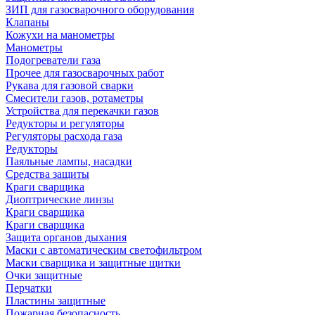
ЗИП для газосварочного оборудования
Клапаны
Кожухи на манометры
Манометры
Подогреватели газа
Прочее для газосварочных работ
Рукава для газовой сварки
Смесители газов, ротаметры
Устройства для перекачки газов
Редукторы и регуляторы
Регуляторы расхода газа
Редукторы
Паяльные лампы, насадки
Средства защиты
Краги сварщика
Диоптрические линзы
Краги сварщика
Краги сварщика
Защита органов дыхания
Маски с автоматическим светофильтром
Маски сварщика и защитные щитки
Очки защитные
Перчатки
Пластины защитные
Пожарная безопасность