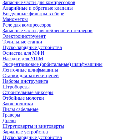
Запасные части для компрессоров
Аварийные и обратные клапаны
Воздушные фильтры в сборе
Манометры
Реле для компрессоров
Запасные части для нейлеров и степлеров
Электроинструмент
Точильные станки
Пуско-зарядные устройства
Оснастка для МФИ
Насадки для УШМ
Эксцентриковые (орбитальные) шлифмашины
Ленточные шлифмашины
Станки для заточки цепей
Наборы инструмента
Штроборезы
Строительные миксеры
Отбойные молотки
Заклепочники
Пилы сабельные
Граверы
Дрели
Шуруповерты и винтоверты
Зарядные устройства
Пуско-зарядные устройства