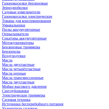
Газонокосилки бензиновые
Зернодробилки
Садовые измельчители
Газонокосилки электрические
Товары для консервирования
Умывальники
Пилы аккумуляторные
Опрыскиватели
Секаторы аккумуляторные
Мотокультиваторы
Бензиновые триммеры
Бензопилы
Воздуходувки
Масла
Масла двухтактные
Масла четырёхтактные
Масла цепные
Масла трансмиссионные
Масла двухтактные
Мойки высокого давления
Снегоуборщики
Электрические триммеры
Силовая техника
Источники бесперебойного питания
Удлинители силовые