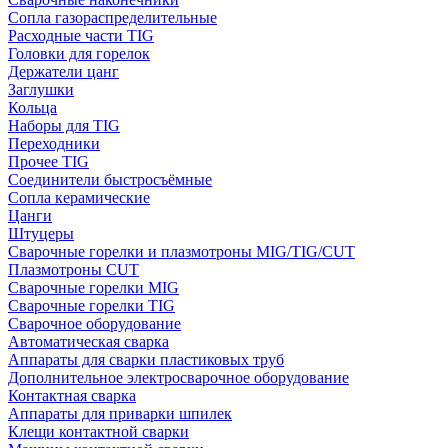
Сопла газораспределительные
Расходные части TIG
Головки для горелок
Держатели цанг
Заглушки
Кольца
Наборы для TIG
Переходники
Прочее TIG
Соединители быстросъёмные
Сопла керамические
Цанги
Штуцеры
Сварочные горелки и плазмотроны MIG/TIG/CUT
Плазмотроны CUT
Сварочные горелки MIG
Сварочные горелки TIG
Сварочное оборудование
Автоматическая сварка
Аппараты для сварки пластиковых труб
Дополнительное электросварочное оборудование
Контактная сварка
Аппараты для приварки шпилек
Клещи контактной сварки