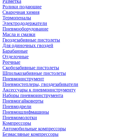
Разметка
Ролики подающие
Сварочная химия
Термопеналы
Электрододержатели
Пневмооборудование
Масла и смазки
Гвоздезабивные пистолеты
Для одиночных гвоздей
Барабанные
Отделочные
Реечные
Скобозабивные пистолеты
Шпилькозабивные пистолеты
Пневмоинструмент
Пневмостеплеры, гвоздезабиватели
Аксессуары к пневмоинструменту
Наборы пневмоинструмента
Пневмогайковерты
Пневмодрели
Пневмошлифмашины
Пневмомолотки
Компрессоры
Автомобильные компрессоры
Безмасляные компрессоры