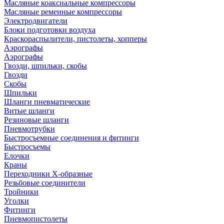
Масляные коаксиальные компрессоры
Масляные ременные компрессоры
Электродвигатели
Блоки подготовки воздуха
Краскораспылители, пистолеты, хопперы
Аэрографы
Аэрографы
Гвозди, шпильки, скобы
Гвозди
Скобы
Шпильки
Шланги пневматические
Витые шланги
Резиновые шланги
Пневмотрубки
Быстросъемные соединения и фитинги
Быстросъемы
Елочки
Краны
Переходники Х-образные
Резьбовые соединители
Тройники
Уголки
Фитинги
Пневмопистолеты