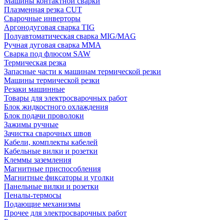
Машины контактной сварки
Плазменная резка CUT
Сварочные инверторы
Аргонодуговая сварка TIG
Полуавтоматическая сварка MIG/MAG
Ручная дуговая сварка MMA
Сварка под флюсом SAW
Термическая резка
Запасные части к машинам термической резки
Машины термической резки
Резаки машинные
Товары для электросварочных работ
Блок жидкостного охлаждения
Блок подачи проволоки
Зажимы ручные
Зачистка сварочных швов
Кабели, комплекты кабелей
Кабельные вилки и розетки
Клеммы заземления
Магнитные приспособления
Магнитные фиксаторы и уголки
Панельные вилки и розетки
Пеналы-термосы
Подающие механизмы
Прочее для электросварочных работ