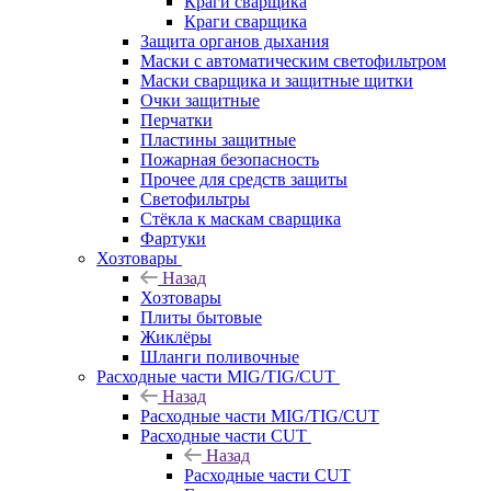
Краги сварщика
Краги сварщика
Защита органов дыхания
Маски с автоматическим светофильтром
Маски сварщика и защитные щитки
Очки защитные
Перчатки
Пластины защитные
Пожарная безопасность
Прочее для средств защиты
Светофильтры
Стёкла к маскам сварщика
Фартуки
Хозтовары
Назад
Хозтовары
Плиты бытовые
Жиклёры
Шланги поливочные
Расходные части MIG/TIG/CUT
Назад
Расходные части MIG/TIG/CUT
Расходные части CUT
Назад
Расходные части CUT