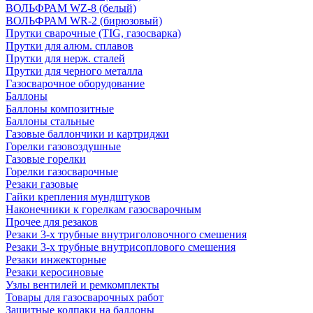
ВОЛЬФРАМ WZ-8 (белый)
ВОЛЬФРАМ WR-2 (бирюзовый)
Прутки сварочные (TIG, газосварка)
Прутки для алюм. сплавов
Прутки для нерж. сталей
Прутки для черного металла
Газосварочное оборудование
Баллоны
Баллоны композитные
Баллоны стальные
Газовые баллончики и картриджи
Горелки газовоздушные
Газовые горелки
Горелки газосварочные
Резаки газовые
Гайки крепления мундштуков
Наконечники к горелкам газосварочным
Прочее для резаков
Резаки 3-х трубные внутриголовочного смешения
Резаки 3-х трубные внутрисоплового смешения
Резаки инжекторные
Резаки керосиновые
Узлы вентилей и ремкомплекты
Товары для газосварочных работ
Защитные колпаки на баллоны