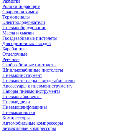
Разметка
Ролики подающие
Сварочная химия
Термопеналы
Электрододержатели
Пневмооборудование
Масла и смазки
Гвоздезабивные пистолеты
Для одиночных гвоздей
Барабанные
Отделочные
Реечные
Скобозабивные пистолеты
Шпилькозабивные пистолеты
Пневмоинструмент
Пневмостеплеры, гвоздезабиватели
Аксессуары к пневмоинструменту
Наборы пневмоинструмента
Пневмогайковерты
Пневмодрели
Пневмошлифмашины
Пневмомолотки
Компрессоры
Автомобильные компрессоры
Безмасляные компрессоры