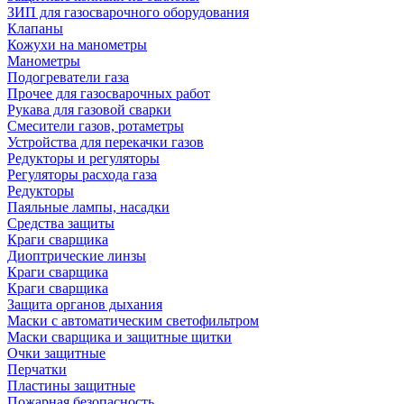
ЗИП для газосварочного оборудования
Клапаны
Кожухи на манометры
Манометры
Подогреватели газа
Прочее для газосварочных работ
Рукава для газовой сварки
Смесители газов, ротаметры
Устройства для перекачки газов
Редукторы и регуляторы
Регуляторы расхода газа
Редукторы
Паяльные лампы, насадки
Средства защиты
Краги сварщика
Диоптрические линзы
Краги сварщика
Краги сварщика
Защита органов дыхания
Маски с автоматическим светофильтром
Маски сварщика и защитные щитки
Очки защитные
Перчатки
Пластины защитные
Пожарная безопасность