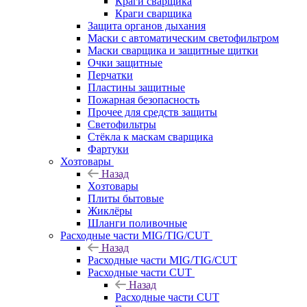
Краги сварщика
Краги сварщика
Защита органов дыхания
Маски с автоматическим светофильтром
Маски сварщика и защитные щитки
Очки защитные
Перчатки
Пластины защитные
Пожарная безопасность
Прочее для средств защиты
Светофильтры
Стёкла к маскам сварщика
Фартуки
Хозтовары
Назад
Хозтовары
Плиты бытовые
Жиклёры
Шланги поливочные
Расходные части MIG/TIG/CUT
Назад
Расходные части MIG/TIG/CUT
Расходные части CUT
Назад
Расходные части CUT