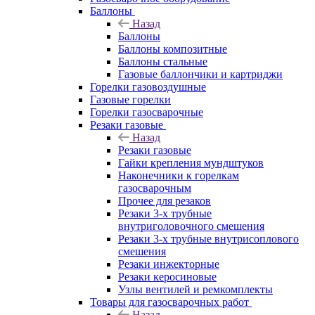
Баллоны
Назад
Баллоны
Баллоны композитные
Баллоны стальные
Газовые баллончики и картриджи
Горелки газовоздушные
Газовые горелки
Горелки газосварочные
Резаки газовые
Назад
Резаки газовые
Гайки крепления мундштуков
Наконечники к горелкам
газосварочным
Прочее для резаков
Резаки 3-х трубные
внутриголовочного смешения
Резаки 3-х трубные внутрисоплового
смешения
Резаки инжекторные
Резаки керосиновые
Узлы вентилей и ремкомплекты
Товары для газосварочных работ
Назад