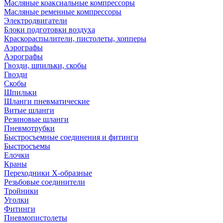
Масляные коаксиальные компрессоры
Масляные ременные компрессоры
Электродвигатели
Блоки подготовки воздуха
Краскораспылители, пистолеты, хопперы
Аэрографы
Аэрографы
Гвозди, шпильки, скобы
Гвозди
Скобы
Шпильки
Шланги пневматические
Витые шланги
Резиновые шланги
Пневмотрубки
Быстросъемные соединения и фитинги
Быстросъемы
Елочки
Краны
Переходники Х-образные
Резьбовые соединители
Тройники
Уголки
Фитинги
Пневмопистолеты