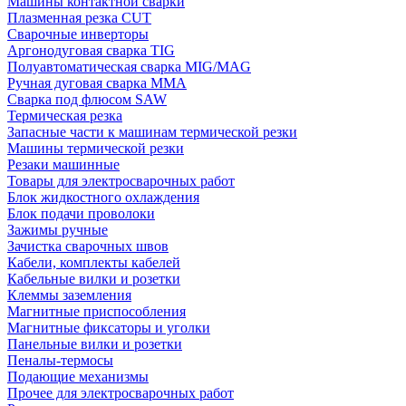
Машины контактной сварки
Плазменная резка CUT
Сварочные инверторы
Аргонодуговая сварка TIG
Полуавтоматическая сварка MIG/MAG
Ручная дуговая сварка MMA
Сварка под флюсом SAW
Термическая резка
Запасные части к машинам термической резки
Машины термической резки
Резаки машинные
Товары для электросварочных работ
Блок жидкостного охлаждения
Блок подачи проволоки
Зажимы ручные
Зачистка сварочных швов
Кабели, комплекты кабелей
Кабельные вилки и розетки
Клеммы заземления
Магнитные приспособления
Магнитные фиксаторы и уголки
Панельные вилки и розетки
Пеналы-термосы
Подающие механизмы
Прочее для электросварочных работ