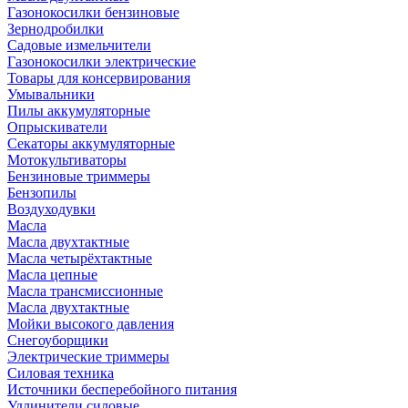
Газонокосилки бензиновые
Зернодробилки
Садовые измельчители
Газонокосилки электрические
Товары для консервирования
Умывальники
Пилы аккумуляторные
Опрыскиватели
Секаторы аккумуляторные
Мотокультиваторы
Бензиновые триммеры
Бензопилы
Воздуходувки
Масла
Масла двухтактные
Масла четырёхтактные
Масла цепные
Масла трансмиссионные
Масла двухтактные
Мойки высокого давления
Снегоуборщики
Электрические триммеры
Силовая техника
Источники бесперебойного питания
Удлинители силовые