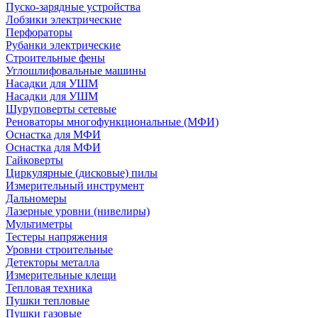
Пуско-зарядные устройства
Лобзики электрические
Перфораторы
Рубанки электрические
Строительные фены
Углошлифовальные машины
Насадки для УШМ
Насадки для УШМ
Шуруповерты сетевые
Реноваторы многофункциональные (МФИ)
Оснастка для МФИ
Оснастка для МФИ
Гайковерты
Циркулярные (дисковые) пилы
Измерительный инструмент
Дальномеры
Лазерные уровни (нивелиры)
Мультиметры
Тестеры напряжения
Уровни строительные
Детекторы металла
Измерительные клещи
Тепловая техника
Пушки тепловые
Пушки газовые