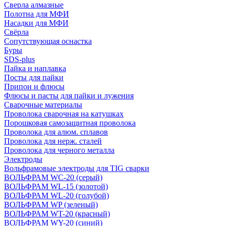
Сверла алмазные
Полотна для МФИ
Насадки для МФИ
Свёрла
Сопутствующая оснастка
Буры
SDS-plus
Пайка и наплавка
Посты для пайки
Припои и флюсы
Флюсы и пасты для пайки и лужения
Сварочные материалы
Проволока сварочная на катушках
Порошковая самозащитная проволока
Проволока для алюм. сплавов
Проволока для нерж. сталей
Проволока для черного металла
Электроды
Вольфрамовые электроды для TIG сварки
ВОЛЬФРАМ WC-20 (серый)
ВОЛЬФРАМ WL-15 (золотой)
ВОЛЬФРАМ WL-20 (голубой)
ВОЛЬФРАМ WP (зеленый)
ВОЛЬФРАМ WT-20 (красный)
ВОЛЬФРАМ WY-20 (синий)