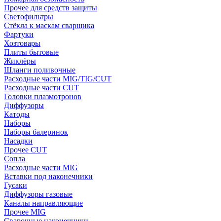
Прочее для средств защиты
Светофильтры
Стёкла к маскам сварщика
Фартуки
Хозтовары
Плиты бытовые
Жиклёры
Шланги поливочные
Расходные части MIG/TIG/CUT
Расходные части CUT
Головки плазмотронов
Диффузоры
Катоды
Наборы
Наборы балеринок
Насадки
Прочее CUT
Сопла
Расходные части MIG
Вставки под наконечники
Гусаки
Диффузоры газовые
Каналы направляющие
Прочее MIG
Сварочные наконечники