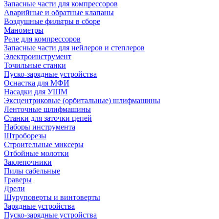
Запасные части для компрессоров
Аварийные и обратные клапаны
Воздушные фильтры в сборе
Манометры
Реле для компрессоров
Запасные части для нейлеров и степлеров
Электроинструмент
Точильные станки
Пуско-зарядные устройства
Оснастка для МФИ
Насадки для УШМ
Эксцентриковые (орбитальные) шлифмашины
Ленточные шлифмашины
Станки для заточки цепей
Наборы инструмента
Штроборезы
Строительные миксеры
Отбойные молотки
Заклепочники
Пилы сабельные
Граверы
Дрели
Шуруповерты и винтоверты
Зарядные устройства
Пуско-зарядные устройства