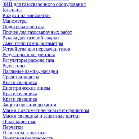
ЗИП для газосварочного оборудования
Клапаны
Кожухи на манометры
Манометры
Подогреватели газа
Прочее для газосварочных работ
Рукава для газовой сварки
Смесители газов, ротаметры
Устройства для перекачки газов
Редукторы и регуляторы
Регуляторы расхода газа
Редукторы
Паяльные лампы, насадки
Средства защиты
Краги сварщика
Диоптрические линзы
Краги сварщика
Краги сварщика
Защита органов дыхания
Маски с автоматическим светофильтром
Маски сварщика и защитные щитки
Очки защитные
Перчатки
Пластины защитные
Пожарная безопасность