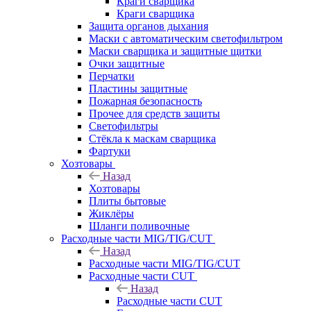
Краги сварщика
Краги сварщика
Защита органов дыхания
Маски с автоматическим светофильтром
Маски сварщика и защитные щитки
Очки защитные
Перчатки
Пластины защитные
Пожарная безопасность
Прочее для средств защиты
Светофильтры
Стёкла к маскам сварщика
Фартуки
Хозтовары
Назад
Хозтовары
Плиты бытовые
Жиклёры
Шланги поливочные
Расходные части MIG/TIG/CUT
Назад
Расходные части MIG/TIG/CUT
Расходные части CUT
Назад
Расходные части CUT