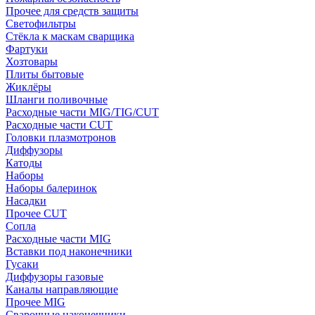
Прочее для средств защиты
Светофильтры
Стёкла к маскам сварщика
Фартуки
Хозтовары
Плиты бытовые
Жиклёры
Шланги поливочные
Расходные части MIG/TIG/CUT
Расходные части CUT
Головки плазмотронов
Диффузоры
Катоды
Наборы
Наборы балеринок
Насадки
Прочее CUT
Сопла
Расходные части MIG
Вставки под наконечники
Гусаки
Диффузоры газовые
Каналы направляющие
Прочее MIG
Сварочные наконечники