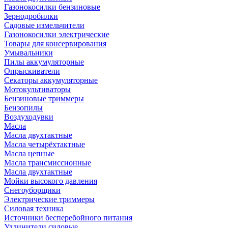
Газонокосилки бензиновые
Зернодробилки
Садовые измельчители
Газонокосилки электрические
Товары для консервирования
Умывальники
Пилы аккумуляторные
Опрыскиватели
Секаторы аккумуляторные
Мотокультиваторы
Бензиновые триммеры
Бензопилы
Воздуходувки
Масла
Масла двухтактные
Масла четырёхтактные
Масла цепные
Масла трансмиссионные
Масла двухтактные
Мойки высокого давления
Снегоуборщики
Электрические триммеры
Силовая техника
Источники бесперебойного питания
Удлинители силовые