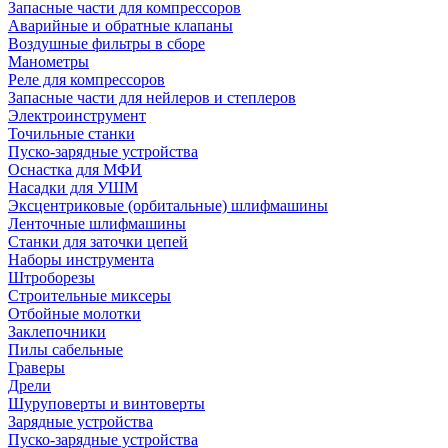
Запасные части для компрессоров
Аварийные и обратные клапаны
Воздушные фильтры в сборе
Манометры
Реле для компрессоров
Запасные части для нейлеров и степлеров
Электроинструмент
Точильные станки
Пуско-зарядные устройства
Оснастка для МФИ
Насадки для УШМ
Эксцентриковые (орбитальные) шлифмашины
Ленточные шлифмашины
Станки для заточки цепей
Наборы инструмента
Штроборезы
Строительные миксеры
Отбойные молотки
Заклепочники
Пилы сабельные
Граверы
Дрели
Шуруповерты и винтоверты
Зарядные устройства
Пуско-зарядные устройства