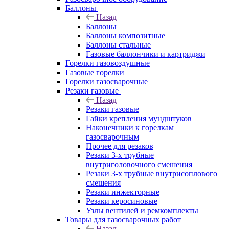
Баллоны
Назад
Баллоны
Баллоны композитные
Баллоны стальные
Газовые баллончики и картриджи
Горелки газовоздушные
Газовые горелки
Горелки газосварочные
Резаки газовые
Назад
Резаки газовые
Гайки крепления мундштуков
Наконечники к горелкам
газосварочным
Прочее для резаков
Резаки 3-х трубные
внутриголовочного смешения
Резаки 3-х трубные внутрисоплового
смешения
Резаки инжекторные
Резаки керосиновые
Узлы вентилей и ремкомплекты
Товары для газосварочных работ
Назад