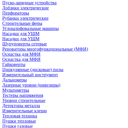
Пуско-зарядные устройства
Лобзики электрические
Перфораторы
Рубанки электрические
Строительные фены
Углошлифовальные машины
Насадки для УШМ
Насадки для УШМ
Шуруповерты сетевые
Реноваторы многофункциональные (МФИ)
Оснастка для МФИ
Оснастка для МФИ
Гайковерты
Циркулярные (дисковые) пилы
Измерительный инструмент
Дальномеры
Лазерные уровни (нивелиры)
Мультиметры
Тестеры напряжения
Уровни строительные
Детекторы металла
Измерительные клещи
Тепловая техника
Пушки тепловые
Пушки газовые