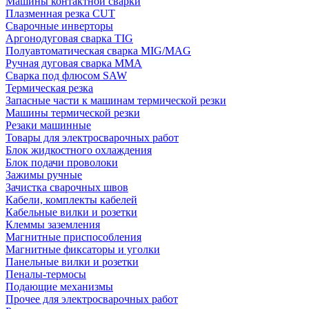
Машины контактной сварки
Плазменная резка CUT
Сварочные инверторы
Аргонодуговая сварка TIG
Полуавтоматическая сварка MIG/MAG
Ручная дуговая сварка MMA
Сварка под флюсом SAW
Термическая резка
Запасные части к машинам термической резки
Машины термической резки
Резаки машинные
Товары для электросварочных работ
Блок жидкостного охлаждения
Блок подачи проволоки
Зажимы ручные
Зачистка сварочных швов
Кабели, комплекты кабелей
Кабельные вилки и розетки
Клеммы заземления
Магнитные приспособления
Магнитные фиксаторы и уголки
Панельные вилки и розетки
Пеналы-термосы
Подающие механизмы
Прочее для электросварочных работ