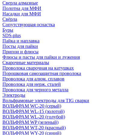
Сверла алмазные
Полотна для МФИ
Насадки для МФИ
Свёрла
Сопутствующая оснастка
Буры
SDS-plus
Пайка и наплавка
Посты для пайки
Припои и флюсы
Флюсы и пасты для пайки и лужения
Сварочные материалы
Проволока сварочная на катушках
Порошковая самозащитная проволока
Проволока для алюм. сплавов
Проволока для нерж. сталей
Проволока для черного металла
Электроды
Вольфрамовые электроды для TIG сварки
ВОЛЬФРАМ WC-20 (серый)
ВОЛЬФРАМ WL-15 (золотой)
ВОЛЬФРАМ WL-20 (голубой)
ВОЛЬФРАМ WP (зеленый)
ВОЛЬФРАМ WT-20 (красный)
ВОЛЬФРАМ WY-20 (синий)