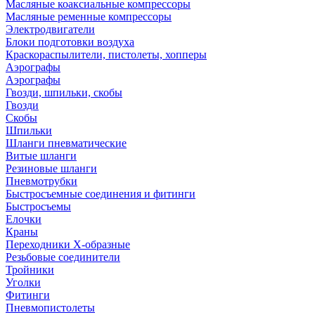
Масляные коаксиальные компрессоры
Масляные ременные компрессоры
Электродвигатели
Блоки подготовки воздуха
Краскораспылители, пистолеты, хопперы
Аэрографы
Аэрографы
Гвозди, шпильки, скобы
Гвозди
Скобы
Шпильки
Шланги пневматические
Витые шланги
Резиновые шланги
Пневмотрубки
Быстросъемные соединения и фитинги
Быстросъемы
Елочки
Краны
Переходники Х-образные
Резьбовые соединители
Тройники
Уголки
Фитинги
Пневмопистолеты