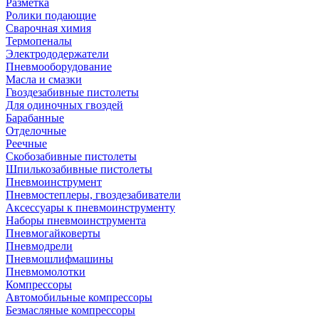
Разметка
Ролики подающие
Сварочная химия
Термопеналы
Электрододержатели
Пневмооборудование
Масла и смазки
Гвоздезабивные пистолеты
Для одиночных гвоздей
Барабанные
Отделочные
Реечные
Скобозабивные пистолеты
Шпилькозабивные пистолеты
Пневмоинструмент
Пневмостеплеры, гвоздезабиватели
Аксессуары к пневмоинструменту
Наборы пневмоинструмента
Пневмогайковерты
Пневмодрели
Пневмошлифмашины
Пневмомолотки
Компрессоры
Автомобильные компрессоры
Безмасляные компрессоры