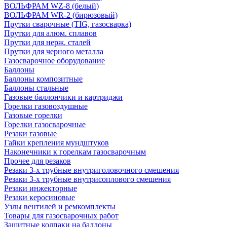
ВОЛЬФРАМ WZ-8 (белый)
ВОЛЬФРАМ WR-2 (бирюзовый)
Прутки сварочные (TIG, газосварка)
Прутки для алюм. сплавов
Прутки для нерж. сталей
Прутки для черного металла
Газосварочное оборудование
Баллоны
Баллоны композитные
Баллоны стальные
Газовые баллончики и картриджи
Горелки газовоздушные
Газовые горелки
Горелки газосварочные
Резаки газовые
Гайки крепления мундштуков
Наконечники к горелкам газосварочным
Прочее для резаков
Резаки 3-х трубные внутриголовочного смешения
Резаки 3-х трубные внутрисоплового смешения
Резаки инжекторные
Резаки керосиновые
Узлы вентилей и ремкомплекты
Товары для газосварочных работ
Защитные колпаки на баллоны