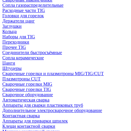
Сопла газораспределительные
Расходные части TIG
Головки для горелок
Держатели цанг
Заглушки
Кольца
Наборы для TIG
Переходники
Прочее TIG
Соединители быстросъёмные
Сопла керамические
Цанги
Штуцеры
Сварочные горелки и плазмотроны MIG/TIG/CUT
Плазмотроны CUT
Сварочные горелки MIG
Сварочные горелки TIG
Сварочное оборудование
Автоматическая сварка
Аппараты для сварки пластиковых труб
Дополнительное электросварочное оборудование
Контактная сварка
Аппараты для приварки шпилек
Клещи контактной сварки