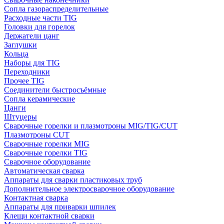
Сопла газораспределительные
Расходные части TIG
Головки для горелок
Держатели цанг
Заглушки
Кольца
Наборы для TIG
Переходники
Прочее TIG
Соединители быстросъёмные
Сопла керамические
Цанги
Штуцеры
Сварочные горелки и плазмотроны MIG/TIG/CUT
Плазмотроны CUT
Сварочные горелки MIG
Сварочные горелки TIG
Сварочное оборудование
Автоматическая сварка
Аппараты для сварки пластиковых труб
Дополнительное электросварочное оборудование
Контактная сварка
Аппараты для приварки шпилек
Клещи контактной сварки