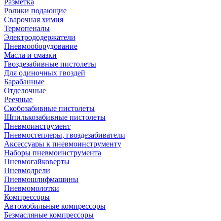
Разметка
Ролики подающие
Сварочная химия
Термопеналы
Электрододержатели
Пневмооборудование
Масла и смазки
Гвоздезабивные пистолеты
Для одиночных гвоздей
Барабанные
Отделочные
Реечные
Скобозабивные пистолеты
Шпилькозабивные пистолеты
Пневмоинструмент
Пневмостеплеры, гвоздезабиватели
Аксессуары к пневмоинструменту
Наборы пневмоинструмента
Пневмогайковерты
Пневмодрели
Пневмошлифмашины
Пневмомолотки
Компрессоры
Автомобильные компрессоры
Безмасляные компрессоры