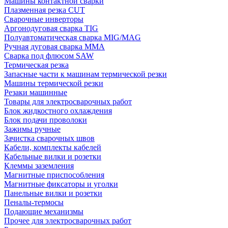
Машины контактной сварки
Плазменная резка CUT
Сварочные инверторы
Аргонодуговая сварка TIG
Полуавтоматическая сварка MIG/MAG
Ручная дуговая сварка MMA
Сварка под флюсом SAW
Термическая резка
Запасные части к машинам термической резки
Машины термической резки
Резаки машинные
Товары для электросварочных работ
Блок жидкостного охлаждения
Блок подачи проволоки
Зажимы ручные
Зачистка сварочных швов
Кабели, комплекты кабелей
Кабельные вилки и розетки
Клеммы заземления
Магнитные приспособления
Магнитные фиксаторы и уголки
Панельные вилки и розетки
Пеналы-термосы
Подающие механизмы
Прочее для электросварочных работ