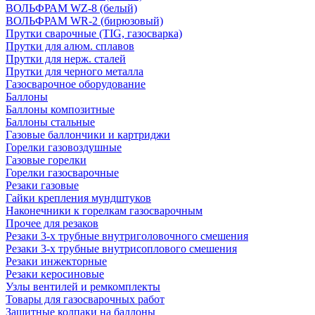
ВОЛЬФРАМ WZ-8 (белый)
ВОЛЬФРАМ WR-2 (бирюзовый)
Прутки сварочные (TIG, газосварка)
Прутки для алюм. сплавов
Прутки для нерж. сталей
Прутки для черного металла
Газосварочное оборудование
Баллоны
Баллоны композитные
Баллоны стальные
Газовые баллончики и картриджи
Горелки газовоздушные
Газовые горелки
Горелки газосварочные
Резаки газовые
Гайки крепления мундштуков
Наконечники к горелкам газосварочным
Прочее для резаков
Резаки 3-х трубные внутриголовочного смешения
Резаки 3-х трубные внутрисоплового смешения
Резаки инжекторные
Резаки керосиновые
Узлы вентилей и ремкомплекты
Товары для газосварочных работ
Защитные колпаки на баллоны