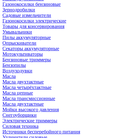
Газонокосилки бензиновые
Зернодробилки
Садовые измельчители
Газонокосилки электрические
Товары для консервирования
Умывальники
Пилы аккумуляторные
Опрыскиватели
Секаторы аккумуляторные
Мотокультиваторы
Бензиновые триммеры
Бензопилы
Воздуходувки
Масла
Масла двухтактные
Масла четырёхтактные
Масла цепные
Масла трансмиссионные
Масла двухтактные
Мойки высокого давления
Снегоуборщики
Электрические триммеры
Силовая техника
Источники бесперебойного питания
Удлинители силовые