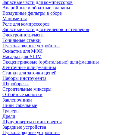
Запасные части для компрессоров
Аварийные и обратные клапаны
Воздушные фильтры в сборе
Манометры
Реле для компрессоров
Запасные части для нейлеров и степлеров
Электроинструмент
Точильные станки
Пуско-зарядные устройства
Оснастка для МФИ
Насадки для УШМ
Эксцентриковые (орбитальные) шлифмашины
Ленточные шлифмашины
Станки для заточки цепей
Наборы инструмента
Штроборезы
Строительные миксеры
Отбойные молотки
Заклепочники
Пилы сабельные
Граверы
Дрели
Шуруповерты и винтоверты
Зарядные устройства
Пуско-зарядные устройства