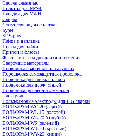
Сверла алмазные
Полотна для МФИ
Насадки для МФИ
Свёрла
Сопутствующая оснастка
Буры
SDS-plus
Пайка и наплавка
Посты для пайки
Припои и флюсы
Флюсы и пасты для пайки и лужения
Сварочные материалы
Проволока сварочная на катушках
Порошковая самозащитная проволока
Проволока для алюм. сплавов
Проволока для нерж. сталей
Проволока для черного металла
Электроды
Вольфрамовые электроды для TIG сварки
ВОЛЬФРАМ WC-20 (серый)
ВОЛЬФРАМ WL-15 (золотой)
ВОЛЬФРАМ WL-20 (голубой)
ВОЛЬФРАМ WP (зеленый)
ВОЛЬФРАМ WT-20 (красный)
ВОЛЬФРАМ WY-20 (синий)