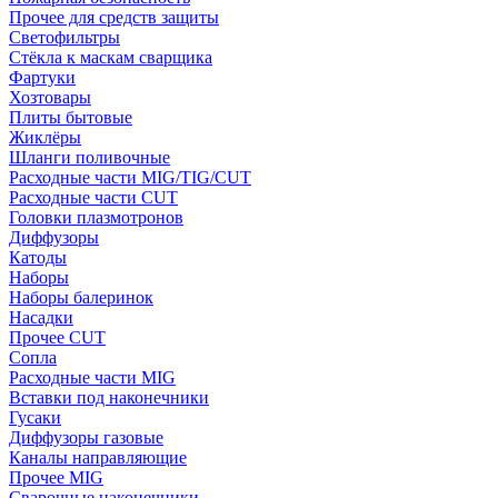
Прочее для средств защиты
Светофильтры
Стёкла к маскам сварщика
Фартуки
Хозтовары
Плиты бытовые
Жиклёры
Шланги поливочные
Расходные части MIG/TIG/CUT
Расходные части CUT
Головки плазмотронов
Диффузоры
Катоды
Наборы
Наборы балеринок
Насадки
Прочее CUT
Сопла
Расходные части MIG
Вставки под наконечники
Гусаки
Диффузоры газовые
Каналы направляющие
Прочее MIG
Сварочные наконечники