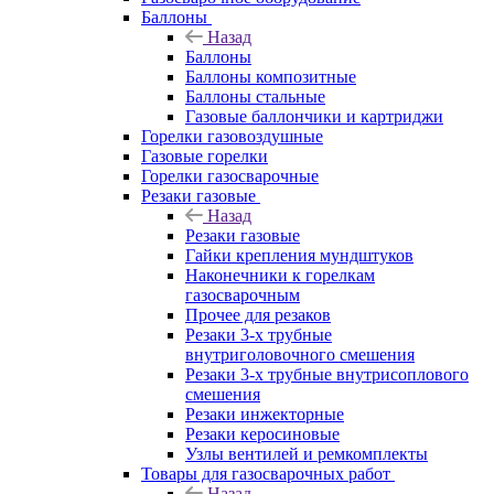
Баллоны
Назад
Баллоны
Баллоны композитные
Баллоны стальные
Газовые баллончики и картриджи
Горелки газовоздушные
Газовые горелки
Горелки газосварочные
Резаки газовые
Назад
Резаки газовые
Гайки крепления мундштуков
Наконечники к горелкам
газосварочным
Прочее для резаков
Резаки 3-х трубные
внутриголовочного смешения
Резаки 3-х трубные внутрисоплового
смешения
Резаки инжекторные
Резаки керосиновые
Узлы вентилей и ремкомплекты
Товары для газосварочных работ
Назад