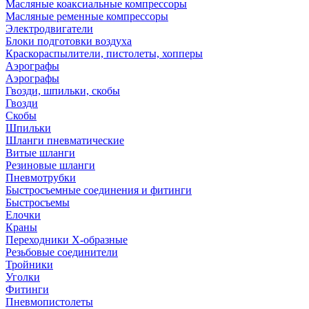
Масляные коаксиальные компрессоры
Масляные ременные компрессоры
Электродвигатели
Блоки подготовки воздуха
Краскораспылители, пистолеты, хопперы
Аэрографы
Аэрографы
Гвозди, шпильки, скобы
Гвозди
Скобы
Шпильки
Шланги пневматические
Витые шланги
Резиновые шланги
Пневмотрубки
Быстросъемные соединения и фитинги
Быстросъемы
Елочки
Краны
Переходники Х-образные
Резьбовые соединители
Тройники
Уголки
Фитинги
Пневмопистолеты