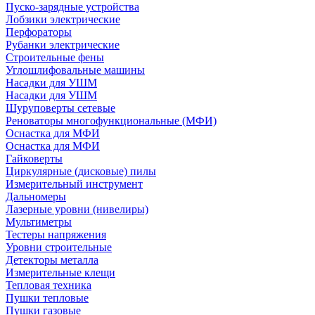
Пуско-зарядные устройства
Лобзики электрические
Перфораторы
Рубанки электрические
Строительные фены
Углошлифовальные машины
Насадки для УШМ
Насадки для УШМ
Шуруповерты сетевые
Реноваторы многофункциональные (МФИ)
Оснастка для МФИ
Оснастка для МФИ
Гайковерты
Циркулярные (дисковые) пилы
Измерительный инструмент
Дальномеры
Лазерные уровни (нивелиры)
Мультиметры
Тестеры напряжения
Уровни строительные
Детекторы металла
Измерительные клещи
Тепловая техника
Пушки тепловые
Пушки газовые