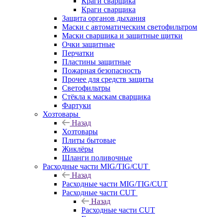
Краги сварщика
Краги сварщика
Защита органов дыхания
Маски с автоматическим светофильтром
Маски сварщика и защитные щитки
Очки защитные
Перчатки
Пластины защитные
Пожарная безопасность
Прочее для средств защиты
Светофильтры
Стёкла к маскам сварщика
Фартуки
Хозтовары
Назад
Хозтовары
Плиты бытовые
Жиклёры
Шланги поливочные
Расходные части MIG/TIG/CUT
Назад
Расходные части MIG/TIG/CUT
Расходные части CUT
Назад
Расходные части CUT