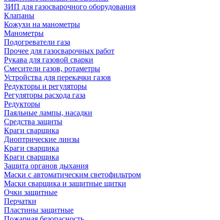
ЗИП для газосварочного оборудования
Клапаны
Кожухи на манометры
Манометры
Подогреватели газа
Прочее для газосварочных работ
Рукава для газовой сварки
Смесители газов, ротаметры
Устройства для перекачки газов
Редукторы и регуляторы
Регуляторы расхода газа
Редукторы
Паяльные лампы, насадки
Средства защиты
Краги сварщика
Диоптрические линзы
Краги сварщика
Краги сварщика
Защита органов дыхания
Маски с автоматическим светофильтром
Маски сварщика и защитные щитки
Очки защитные
Перчатки
Пластины защитные
Пожарная безопасность