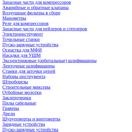
Запасные части для компрессоров
Аварийные и обратные клапаны
Воздушные фильтры в сборе
Манометры
Реле для компрессоров
Запасные части для нейлеров и степлеров
Электроинструмент
Точильные станки
Пуско-зарядные устройства
Оснастка для МФИ
Насадки для УШМ
Эксцентриковые (орбитальные) шлифмашины
Ленточные шлифмашины
Станки для заточки цепей
Наборы инструмента
Штроборезы
Строительные миксеры
Отбойные молотки
Заклепочники
Пилы сабельные
Граверы
Дрели
Шуруповерты и винтоверты
Зарядные устройства
Пуско-зарядные устройства