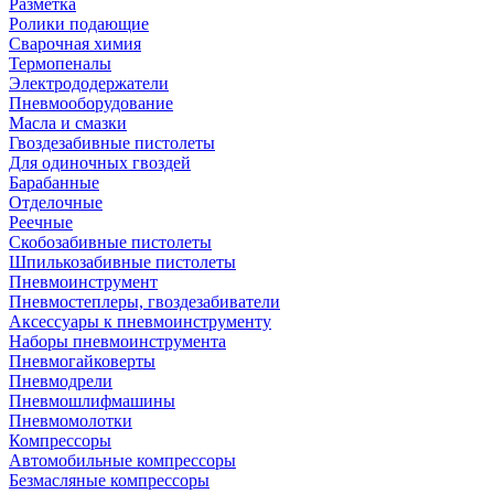
Разметка
Ролики подающие
Сварочная химия
Термопеналы
Электрододержатели
Пневмооборудование
Масла и смазки
Гвоздезабивные пистолеты
Для одиночных гвоздей
Барабанные
Отделочные
Реечные
Скобозабивные пистолеты
Шпилькозабивные пистолеты
Пневмоинструмент
Пневмостеплеры, гвоздезабиватели
Аксессуары к пневмоинструменту
Наборы пневмоинструмента
Пневмогайковерты
Пневмодрели
Пневмошлифмашины
Пневмомолотки
Компрессоры
Автомобильные компрессоры
Безмасляные компрессоры