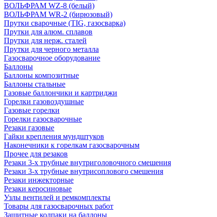
ВОЛЬФРАМ WZ-8 (белый)
ВОЛЬФРАМ WR-2 (бирюзовый)
Прутки сварочные (TIG, газосварка)
Прутки для алюм. сплавов
Прутки для нерж. сталей
Прутки для черного металла
Газосварочное оборудование
Баллоны
Баллоны композитные
Баллоны стальные
Газовые баллончики и картриджи
Горелки газовоздушные
Газовые горелки
Горелки газосварочные
Резаки газовые
Гайки крепления мундштуков
Наконечники к горелкам газосварочным
Прочее для резаков
Резаки 3-х трубные внутриголовочного смешения
Резаки 3-х трубные внутрисоплового смешения
Резаки инжекторные
Резаки керосиновые
Узлы вентилей и ремкомплекты
Товары для газосварочных работ
Защитные колпаки на баллоны