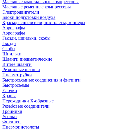
Масляные коаксиальные компрессоры
Масляные ременные компрессоры
Электродвигатели
Блоки подготовки воздуха
Краскораспылители, пистолеты, хопперы
Аэрографы
Аэрографы
Гвозди, шпильки, скобы
Гвозди
Скобы
Шпильки
Шланги пневматические
Витые шланги
Резиновые шланги
Пневмотрубки
Быстросъемные соединения и фитинги
Быстросъемы
Елочки
Краны
Переходники Х-образные
Резьбовые соединители
Тройники
Уголки
Фитинги
Пневмопистолеты