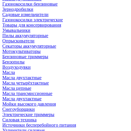
Газонокосилки бензиновые
Зернодробилки
Садовые измельчители
Газонокосилки электрические
Товары для консервирования
Умывальники
Пилы аккумуляторные
Опрыскиватели
Секаторы аккумуляторные
Мотокультиваторы
Бензиновые триммеры
Бензопилы
Воздуходувки
Масла
Масла двухтактные
Масла четырёхтактные
Масла цепные
Масла трансмиссионные
Масла двухтактные
Мойки высокого давления
Снегоуборщики
Электрические триммеры
Силовая техника
Источники бесперебойного питания
Удлинители силовые