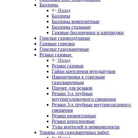
Баллоны
Назад
Баллоны
Баллоны композитные
Баллоны стальные
Газовые баллончики и картриджи
Горелки газовоздушные
Газовые горелки
Горелки газосварочные
Резаки газовые
Назад
Резаки газовые
Гайки крепления мундштуков
Наконечники к горелкам
газосварочным
Прочее для резаков
Резаки 3-х трубные
внутриголовочного смешения
Резаки 3-х трубные внутрисоплового
смешения
Резаки инжекторные
Резаки керосиновые
Узлы вентилей и ремкомплекты
Товары для газосварочных работ
Назад