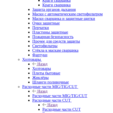
Краги сварщика
Краги сварщика
Защита органов дыхания
Маски с автоматическим светофильтром
Маски сварщика и защитные щитки
Очки защитные
Перчатки
Пластины защитные
Пожарная безопасность
Прочее для средств защиты
Светофильтры
Стёкла к маскам сварщика
Фартуки
Хозтовары
Назад
Хозтовары
Плиты бытовые
Жиклёры
Шланги поливочные
Расходные части MIG/TIG/CUT
Назад
Расходные части MIG/TIG/CUT
Расходные части CUT
Назад
Расходные части CUT