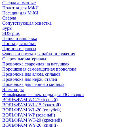
Сверла алмазные
Полотна для МФИ
Насадки для МФИ
Свёрла
Сопутствующая оснастка
Буры
SDS-plus
Пайка и наплавка
Посты для пайки
Припои и флюсы
Флюсы и пасты для пайки и лужения
Сварочные материалы
Проволока сварочная на катушках
Порошковая самозащитная проволока
Проволока для алюм. сплавов
Проволока для нерж. сталей
Проволока для черного металла
Электроды
Вольфрамовые электроды для TIG сварки
ВОЛЬФРАМ WC-20 (серый)
ВОЛЬФРАМ WL-15 (золотой)
ВОЛЬФРАМ WL-20 (голубой)
ВОЛЬФРАМ WP (зеленый)
ВОЛЬФРАМ WT-20 (красный)
ВОЛЬФРАМ WY-20 (синий)