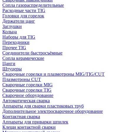
Сопла газораспределительные
Расходные части TIG
Головки для горелок
Держатели цанг
Заглушки
Кольца
Наборы для TIG
Переходники
Прочее TIG
Соединители быстросъёмные
Сопла керамические
Цанги
Штуцеры
Сварочные горелки и плазмотроны MIG/TIG/CUT
Плазмотроны CUT
Сварочные горелки MIG
Сварочные горелки TIG
Сварочное оборудование
Автоматическая сварка
Аппараты для сварки пластиковых труб
Дополнительное электросварочное оборудование
Контактная сварка
Аппараты для приварки шпилек
Клещи контактной сварки