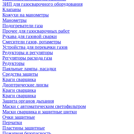
ЗИП для газосварочного оборудования
Клапаны
Кожухи на манометры
Манометры
Подогреватели газа
Прочее для газосварочных работ
Рукава для газовой сварки
Смесители газов, ротаметры
Устройства для перекачки газов
Редукторы и регуляторы
Регуляторы расхода газа
Редукторы
Паяльные лампы, насадки
Средства защиты
Краги сварщика
Диоптрические линзы
Краги сварщика
Краги сварщика
Защита органов дыхания
Маски с автоматическим светофильтром
Маски сварщика и защитные щитки
Очки защитные
Перчатки
Пластины защитные
Пожарная безопасность