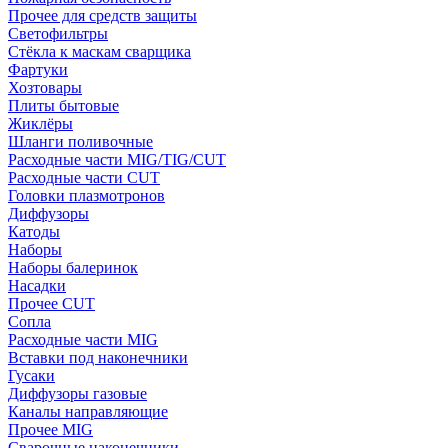
Прочее для средств защиты
Светофильтры
Стёкла к маскам сварщика
Фартуки
Хозтовары
Плиты бытовые
Жиклёры
Шланги поливочные
Расходные части MIG/TIG/CUT
Расходные части CUT
Головки плазмотронов
Диффузоры
Катоды
Наборы
Наборы балеринок
Насадки
Прочее CUT
Сопла
Расходные части MIG
Вставки под наконечники
Гусаки
Диффузоры газовые
Каналы направляющие
Прочее MIG
Сварочные наконечники