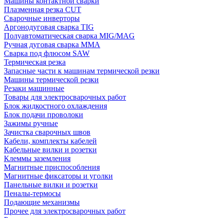
Машины контактной сварки
Плазменная резка CUT
Сварочные инверторы
Аргонодуговая сварка TIG
Полуавтоматическая сварка MIG/MAG
Ручная дуговая сварка MMA
Сварка под флюсом SAW
Термическая резка
Запасные части к машинам термической резки
Машины термической резки
Резаки машинные
Товары для электросварочных работ
Блок жидкостного охлаждения
Блок подачи проволоки
Зажимы ручные
Зачистка сварочных швов
Кабели, комплекты кабелей
Кабельные вилки и розетки
Клеммы заземления
Магнитные приспособления
Магнитные фиксаторы и уголки
Панельные вилки и розетки
Пеналы-термосы
Подающие механизмы
Прочее для электросварочных работ