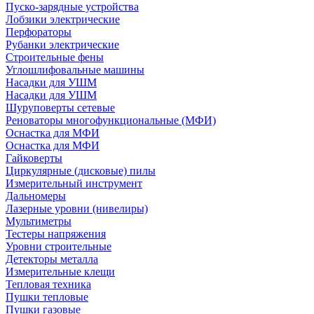
Пуско-зарядные устройства
Лобзики электрические
Перфораторы
Рубанки электрические
Строительные фены
Углошлифовальные машины
Насадки для УШМ
Насадки для УШМ
Шуруповерты сетевые
Реноваторы многофункциональные (МФИ)
Оснастка для МФИ
Оснастка для МФИ
Гайковерты
Циркулярные (дисковые) пилы
Измерительный инструмент
Дальномеры
Лазерные уровни (нивелиры)
Мультиметры
Тестеры напряжения
Уровни строительные
Детекторы металла
Измерительные клещи
Тепловая техника
Пушки тепловые
Пушки газовые