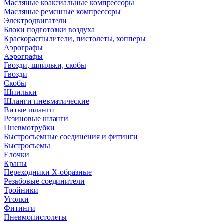
Масляные коаксиальные компрессоры
Масляные ременные компрессоры
Электродвигатели
Блоки подготовки воздуха
Краскораспылители, пистолеты, хопперы
Аэрографы
Аэрографы
Гвозди, шпильки, скобы
Гвозди
Скобы
Шпильки
Шланги пневматические
Витые шланги
Резиновые шланги
Пневмотрубки
Быстросъемные соединения и фитинги
Быстросъемы
Елочки
Краны
Переходники Х-образные
Резьбовые соединители
Тройники
Уголки
Фитинги
Пневмопистолеты