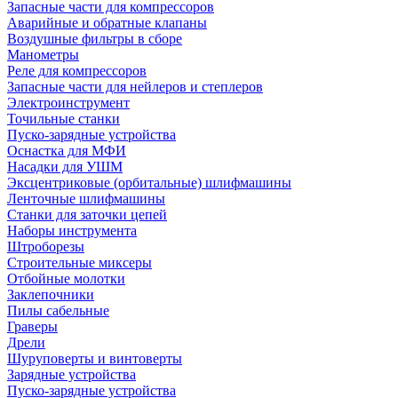
Запасные части для компрессоров
Аварийные и обратные клапаны
Воздушные фильтры в сборе
Манометры
Реле для компрессоров
Запасные части для нейлеров и степлеров
Электроинструмент
Точильные станки
Пуско-зарядные устройства
Оснастка для МФИ
Насадки для УШМ
Эксцентриковые (орбитальные) шлифмашины
Ленточные шлифмашины
Станки для заточки цепей
Наборы инструмента
Штроборезы
Строительные миксеры
Отбойные молотки
Заклепочники
Пилы сабельные
Граверы
Дрели
Шуруповерты и винтоверты
Зарядные устройства
Пуско-зарядные устройства