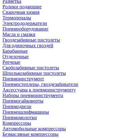
Разметка
Ролики подающие
Сварочная химия
Термопеналы
Электрододержатели
Пневмооборудование
Масла и смазки
Гвоздезабивные пистолеты
Для одиночных гвоздей
Барабанные
Отделочные
Реечные
Скобозабивные пистолеты
Шпилькозабивные пистолеты
Пневмоинструмент
Пневмостеплеры, гвоздезабиватели
Аксессуары к пневмоинструменту
Наборы пневмоинструмента
Пневмогайковерты
Пневмодрели
Пневмошлифмашины
Пневмомолотки
Компрессоры
Автомобильные компрессоры
Безмасляные компрессоры