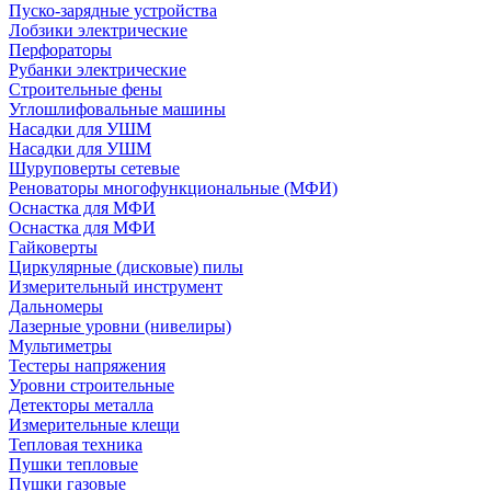
Пуско-зарядные устройства
Лобзики электрические
Перфораторы
Рубанки электрические
Строительные фены
Углошлифовальные машины
Насадки для УШМ
Насадки для УШМ
Шуруповерты сетевые
Реноваторы многофункциональные (МФИ)
Оснастка для МФИ
Оснастка для МФИ
Гайковерты
Циркулярные (дисковые) пилы
Измерительный инструмент
Дальномеры
Лазерные уровни (нивелиры)
Мультиметры
Тестеры напряжения
Уровни строительные
Детекторы металла
Измерительные клещи
Тепловая техника
Пушки тепловые
Пушки газовые