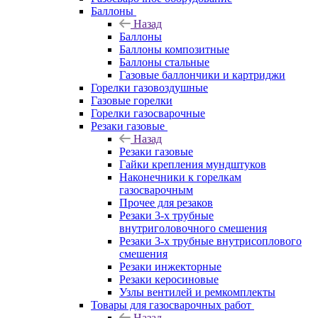
Баллоны
Назад
Баллоны
Баллоны композитные
Баллоны стальные
Газовые баллончики и картриджи
Горелки газовоздушные
Газовые горелки
Горелки газосварочные
Резаки газовые
Назад
Резаки газовые
Гайки крепления мундштуков
Наконечники к горелкам
газосварочным
Прочее для резаков
Резаки 3-х трубные
внутриголовочного смешения
Резаки 3-х трубные внутрисоплового
смешения
Резаки инжекторные
Резаки керосиновые
Узлы вентилей и ремкомплекты
Товары для газосварочных работ
Назад