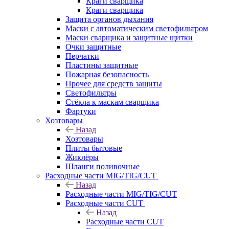
Краги сварщика
Краги сварщика
Защита органов дыхания
Маски с автоматическим светофильтром
Маски сварщика и защитные щитки
Очки защитные
Перчатки
Пластины защитные
Пожарная безопасность
Прочее для средств защиты
Светофильтры
Стёкла к маскам сварщика
Фартуки
Хозтовары
Назад
Хозтовары
Плиты бытовые
Жиклёры
Шланги поливочные
Расходные части MIG/TIG/CUT
Назад
Расходные части MIG/TIG/CUT
Расходные части CUT
Назад
Расходные части CUT