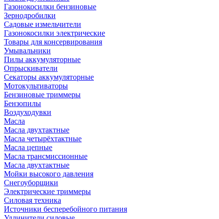
Газонокосилки бензиновые
Зернодробилки
Садовые измельчители
Газонокосилки электрические
Товары для консервирования
Умывальники
Пилы аккумуляторные
Опрыскиватели
Секаторы аккумуляторные
Мотокультиваторы
Бензиновые триммеры
Бензопилы
Воздуходувки
Масла
Масла двухтактные
Масла четырёхтактные
Масла цепные
Масла трансмиссионные
Масла двухтактные
Мойки высокого давления
Снегоуборщики
Электрические триммеры
Силовая техника
Источники бесперебойного питания
Удлинители силовые