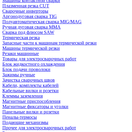
Машины контактной сварки
Плазменная резка CUT
Сварочные инверторы
Аргонодуговая сварка TIG
Полуавтоматическая сварка MIG/MAG
Ручная дуговая сварка MMA
Сварка под флюсом SAW
Термическая резка
Запасные части к машинам термической резки
Машины термической резки
Резаки машинные
Товары для электросварочных работ
Блок жидкостного охлаждения
Блок подачи проволоки
Зажимы ручные
Зачистка сварочных швов
Кабели, комплекты кабелей
Кабельные вилки и розетки
Клеммы заземления
Магнитные приспособления
Магнитные фиксаторы и уголки
Панельные вилки и розетки
Пеналы-термосы
Подающие механизмы
Прочее для электросварочных работ