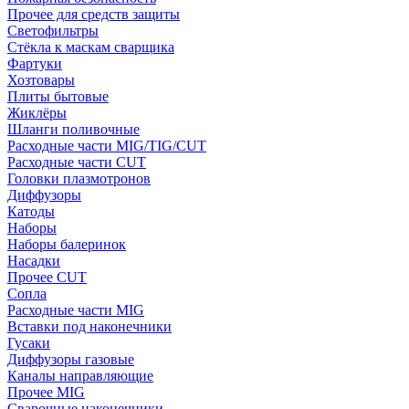
Прочее для средств защиты
Светофильтры
Стёкла к маскам сварщика
Фартуки
Хозтовары
Плиты бытовые
Жиклёры
Шланги поливочные
Расходные части MIG/TIG/CUT
Расходные части CUT
Головки плазмотронов
Диффузоры
Катоды
Наборы
Наборы балеринок
Насадки
Прочее CUT
Сопла
Расходные части MIG
Вставки под наконечники
Гусаки
Диффузоры газовые
Каналы направляющие
Прочее MIG
Сварочные наконечники