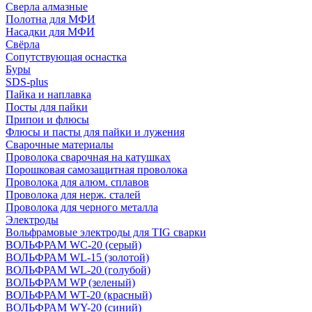
Сверла алмазные
Полотна для МФИ
Насадки для МФИ
Свёрла
Сопутствующая оснастка
Буры
SDS-plus
Пайка и наплавка
Посты для пайки
Припои и флюсы
Флюсы и пасты для пайки и лужения
Сварочные материалы
Проволока сварочная на катушках
Порошковая самозащитная проволока
Проволока для алюм. сплавов
Проволока для нерж. сталей
Проволока для черного металла
Электроды
Вольфрамовые электроды для TIG сварки
ВОЛЬФРАМ WC-20 (серый)
ВОЛЬФРАМ WL-15 (золотой)
ВОЛЬФРАМ WL-20 (голубой)
ВОЛЬФРАМ WP (зеленый)
ВОЛЬФРАМ WT-20 (красный)
ВОЛЬФРАМ WY-20 (синий)