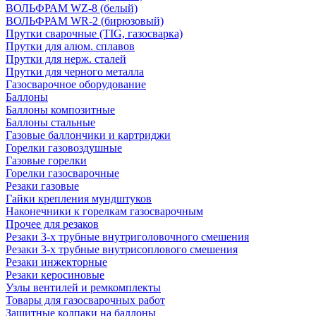
ВОЛЬФРАМ WZ-8 (белый)
ВОЛЬФРАМ WR-2 (бирюзовый)
Прутки сварочные (TIG, газосварка)
Прутки для алюм. сплавов
Прутки для нерж. сталей
Прутки для черного металла
Газосварочное оборудование
Баллоны
Баллоны композитные
Баллоны стальные
Газовые баллончики и картриджи
Горелки газовоздушные
Газовые горелки
Горелки газосварочные
Резаки газовые
Гайки крепления мундштуков
Наконечники к горелкам газосварочным
Прочее для резаков
Резаки 3-х трубные внутриголовочного смешения
Резаки 3-х трубные внутрисоплового смешения
Резаки инжекторные
Резаки керосиновые
Узлы вентилей и ремкомплекты
Товары для газосварочных работ
Защитные колпаки на баллоны