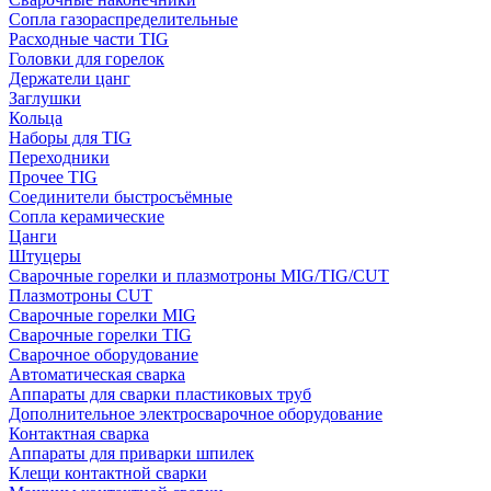
Сопла газораспределительные
Расходные части TIG
Головки для горелок
Держатели цанг
Заглушки
Кольца
Наборы для TIG
Переходники
Прочее TIG
Соединители быстросъёмные
Сопла керамические
Цанги
Штуцеры
Сварочные горелки и плазмотроны MIG/TIG/CUT
Плазмотроны CUT
Сварочные горелки MIG
Сварочные горелки TIG
Сварочное оборудование
Автоматическая сварка
Аппараты для сварки пластиковых труб
Дополнительное электросварочное оборудование
Контактная сварка
Аппараты для приварки шпилек
Клещи контактной сварки