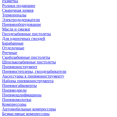
Разметка
Ролики подающие
Сварочная химия
Термопеналы
Электрододержатели
Пневмооборудование
Масла и смазки
Гвоздезабивные пистолеты
Для одиночных гвоздей
Барабанные
Отделочные
Реечные
Скобозабивные пистолеты
Шпилькозабивные пистолеты
Пневмоинструмент
Пневмостеплеры, гвоздезабиватели
Аксессуары к пневмоинструменту
Наборы пневмоинструмента
Пневмогайковерты
Пневмодрели
Пневмошлифмашины
Пневмомолотки
Компрессоры
Автомобильные компрессоры
Безмасляные компрессоры