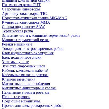
Машины контактной сварки
Плазменная резка CUT
Сварочные инверторы
Аргонодуговая сварка TIG
Полуавтоматическая сварка MIG/MAG
Ручная дуговая сварка MMA
Сварка под флюсом SAW
Термическая резка
Запасные части к машинам термической резки
Машины термической резки
Резаки машинные
Товары для электросварочных работ
Блок жидкостного охлаждения
Блок подачи проволоки
Зажимы ручные
Зачистка сварочных швов
Кабели, комплекты кабелей
Кабельные вилки и розетки
Клеммы заземления
Магнитные приспособления
Магнитные фиксаторы и уголки
Панельные вилки и розетки
Пеналы-термосы
Подающие механизмы
Прочее для электросварочных работ