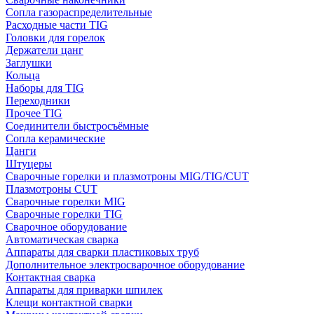
Сопла газораспределительные
Расходные части TIG
Головки для горелок
Держатели цанг
Заглушки
Кольца
Наборы для TIG
Переходники
Прочее TIG
Соединители быстросъёмные
Сопла керамические
Цанги
Штуцеры
Сварочные горелки и плазмотроны MIG/TIG/CUT
Плазмотроны CUT
Сварочные горелки MIG
Сварочные горелки TIG
Сварочное оборудование
Автоматическая сварка
Аппараты для сварки пластиковых труб
Дополнительное электросварочное оборудование
Контактная сварка
Аппараты для приварки шпилек
Клещи контактной сварки