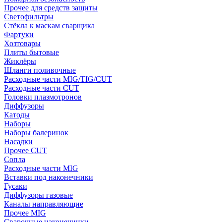
Прочее для средств защиты
Светофильтры
Стёкла к маскам сварщика
Фартуки
Хозтовары
Плиты бытовые
Жиклёры
Шланги поливочные
Расходные части MIG/TIG/CUT
Расходные части CUT
Головки плазмотронов
Диффузоры
Катоды
Наборы
Наборы балеринок
Насадки
Прочее CUT
Сопла
Расходные части MIG
Вставки под наконечники
Гусаки
Диффузоры газовые
Каналы направляющие
Прочее MIG
Сварочные наконечники