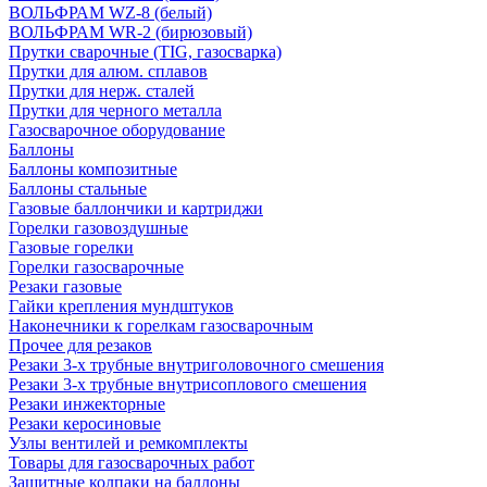
ВОЛЬФРАМ WZ-8 (белый)
ВОЛЬФРАМ WR-2 (бирюзовый)
Прутки сварочные (TIG, газосварка)
Прутки для алюм. сплавов
Прутки для нерж. сталей
Прутки для черного металла
Газосварочное оборудование
Баллоны
Баллоны композитные
Баллоны стальные
Газовые баллончики и картриджи
Горелки газовоздушные
Газовые горелки
Горелки газосварочные
Резаки газовые
Гайки крепления мундштуков
Наконечники к горелкам газосварочным
Прочее для резаков
Резаки 3-х трубные внутриголовочного смешения
Резаки 3-х трубные внутрисоплового смешения
Резаки инжекторные
Резаки керосиновые
Узлы вентилей и ремкомплекты
Товары для газосварочных работ
Защитные колпаки на баллоны