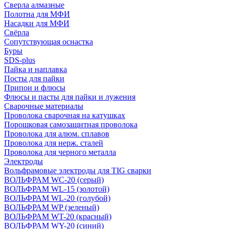
Сверла алмазные
Полотна для МФИ
Насадки для МФИ
Свёрла
Сопутствующая оснастка
Буры
SDS-plus
Пайка и наплавка
Посты для пайки
Припои и флюсы
Флюсы и пасты для пайки и лужения
Сварочные материалы
Проволока сварочная на катушках
Порошковая самозащитная проволока
Проволока для алюм. сплавов
Проволока для нерж. сталей
Проволока для черного металла
Электроды
Вольфрамовые электроды для TIG сварки
ВОЛЬФРАМ WC-20 (серый)
ВОЛЬФРАМ WL-15 (золотой)
ВОЛЬФРАМ WL-20 (голубой)
ВОЛЬФРАМ WP (зеленый)
ВОЛЬФРАМ WT-20 (красный)
ВОЛЬФРАМ WY-20 (синий)