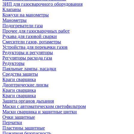
ЗИП для газосварочного оборудования
Клапаны
Кожухи на манометры
Манометры
Подогреватели газа
Прочее для газосварочных работ
Рукава для газовой сварки
Смесители газов, ротаметры
Устройства для перекачки газов
Редукторы и регуляторы
Регуляторы расхода газа
Редукторы
Паяльные лампы, насадки
Средства защиты
Краги сварщика
Диоптрические линзы
Краги сварщика
Краги сварщика
Защита органов дыхания
Маски с автоматическим светофильтром
Маски сварщика и защитные щитки
Очки защитные
Перчатки
Пластины защитные
Пожарная безопасность