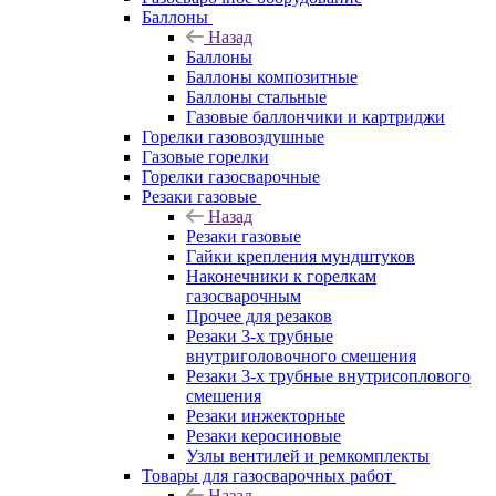
Баллоны
Назад
Баллоны
Баллоны композитные
Баллоны стальные
Газовые баллончики и картриджи
Горелки газовоздушные
Газовые горелки
Горелки газосварочные
Резаки газовые
Назад
Резаки газовые
Гайки крепления мундштуков
Наконечники к горелкам
газосварочным
Прочее для резаков
Резаки 3-х трубные
внутриголовочного смешения
Резаки 3-х трубные внутрисоплового
смешения
Резаки инжекторные
Резаки керосиновые
Узлы вентилей и ремкомплекты
Товары для газосварочных работ
Назад