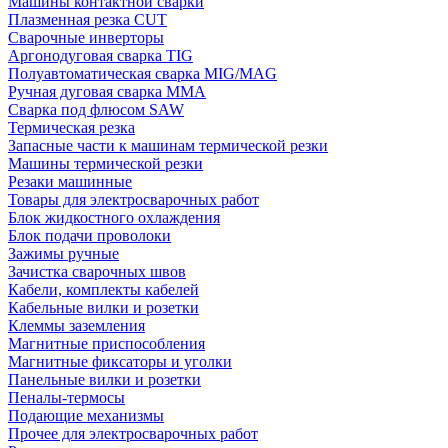
Машины контактной сварки
Плазменная резка CUT
Сварочные инверторы
Аргонодуговая сварка TIG
Полуавтоматическая сварка MIG/MAG
Ручная дуговая сварка MMA
Сварка под флюсом SAW
Термическая резка
Запасные части к машинам термической резки
Машины термической резки
Резаки машинные
Товары для электросварочных работ
Блок жидкостного охлаждения
Блок подачи проволоки
Зажимы ручные
Зачистка сварочных швов
Кабели, комплекты кабелей
Кабельные вилки и розетки
Клеммы заземления
Магнитные приспособления
Магнитные фиксаторы и уголки
Панельные вилки и розетки
Пеналы-термосы
Подающие механизмы
Прочее для электросварочных работ