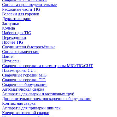
Сопла газораспределительные
Расходные части TIG
Головки для горелок
Держатели цанг
Заглушки
Кольца
Наборы для TIG
Переходники
Прочее TIG
Соединители быстросъёмные
Сопла керамические
Цанги
Штуцеры
Сварочные горелки и плазмотроны MIG/TIG/CUT
Плазмотроны CUT
Сварочные горелки MIG
Сварочные горелки TIG
Сварочное оборудование
Автоматическая сварка
Аппараты для сварки пластиковых труб
Дополнительное электросварочное оборудование
Контактная сварка
Аппараты для приварки шпилек
Клещи контактной сварки