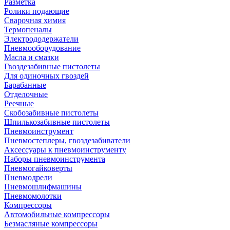
Разметка
Ролики подающие
Сварочная химия
Термопеналы
Электрододержатели
Пневмооборудование
Масла и смазки
Гвоздезабивные пистолеты
Для одиночных гвоздей
Барабанные
Отделочные
Реечные
Скобозабивные пистолеты
Шпилькозабивные пистолеты
Пневмоинструмент
Пневмостеплеры, гвоздезабиватели
Аксессуары к пневмоинструменту
Наборы пневмоинструмента
Пневмогайковерты
Пневмодрели
Пневмошлифмашины
Пневмомолотки
Компрессоры
Автомобильные компрессоры
Безмасляные компрессоры