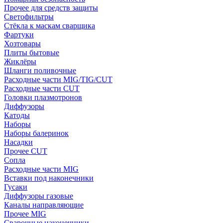
Прочее для средств защиты
Светофильтры
Стёкла к маскам сварщика
Фартуки
Хозтовары
Плиты бытовые
Жиклёры
Шланги поливочные
Расходные части MIG/TIG/CUT
Расходные части CUT
Головки плазмотронов
Диффузоры
Катоды
Наборы
Наборы балеринок
Насадки
Прочее CUT
Сопла
Расходные части MIG
Вставки под наконечники
Гусаки
Диффузоры газовые
Каналы направляющие
Прочее MIG
Сварочные наконечники