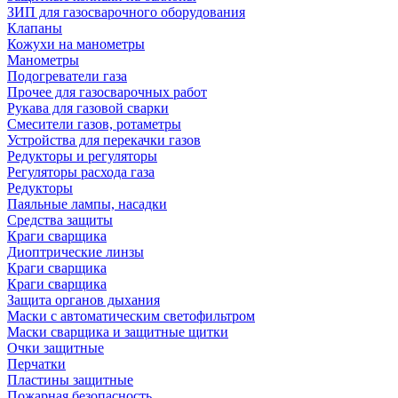
ЗИП для газосварочного оборудования
Клапаны
Кожухи на манометры
Манометры
Подогреватели газа
Прочее для газосварочных работ
Рукава для газовой сварки
Смесители газов, ротаметры
Устройства для перекачки газов
Редукторы и регуляторы
Регуляторы расхода газа
Редукторы
Паяльные лампы, насадки
Средства защиты
Краги сварщика
Диоптрические линзы
Краги сварщика
Краги сварщика
Защита органов дыхания
Маски с автоматическим светофильтром
Маски сварщика и защитные щитки
Очки защитные
Перчатки
Пластины защитные
Пожарная безопасность