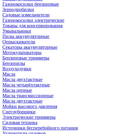
Газонокосилки бензиновые
Зернодробилки
Садовые измельчители
Газонокосилки электрические
Товары для консервирования
Умывальники
Пилы аккумуляторные
Опрыскиватели
Секаторы аккумуляторные
Мотокультиваторы
Бензиновые триммеры
Бензопилы
Воздуходувки
Масла
Масла двухтактные
Масла четырёхтактные
Масла цепные
Масла трансмиссионные
Масла двухтактные
Мойки высокого давления
Снегоуборщики
Электрические триммеры
Силовая техника
Источники бесперебойного питания
Удлинители силовые