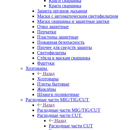
Краги сварщика
Краги сварщика
Защита органов дыхания
Маски с автоматическим светофильтром
Маски сварщика и защитные щитки
Очки защитные
Перчатки
Пластины защитные
Пожарная безопасность
Прочее для средств защиты
Светофильтры
Стёкла к маскам сварщика
Фартуки
Хозтовары
Назад
Хозтовары
Плиты бытовые
Жиклёры
Шланги поливочные
Расходные части MIG/TIG/CUT
Назад
Расходные части MIG/TIG/CUT
Расходные части CUT
Назад
Расходные части CUT