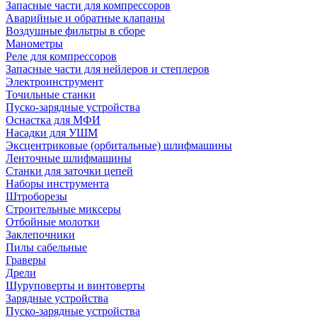
Запасные части для компрессоров
Аварийные и обратные клапаны
Воздушные фильтры в сборе
Манометры
Реле для компрессоров
Запасные части для нейлеров и степлеров
Электроинструмент
Точильные станки
Пуско-зарядные устройства
Оснастка для МФИ
Насадки для УШМ
Эксцентриковые (орбитальные) шлифмашины
Ленточные шлифмашины
Станки для заточки цепей
Наборы инструмента
Штроборезы
Строительные миксеры
Отбойные молотки
Заклепочники
Пилы сабельные
Граверы
Дрели
Шуруповерты и винтоверты
Зарядные устройства
Пуско-зарядные устройства