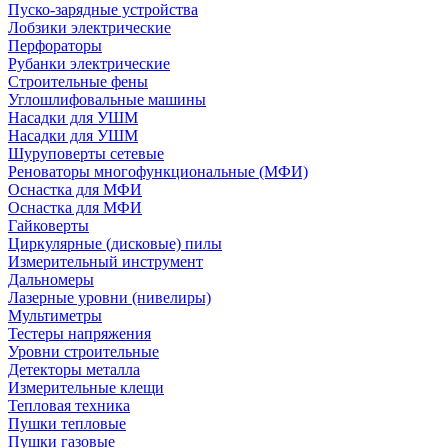
Пуско-зарядные устройства
Лобзики электрические
Перфораторы
Рубанки электрические
Строительные фены
Углошлифовальные машины
Насадки для УШМ
Насадки для УШМ
Шуруповерты сетевые
Реноваторы многофункциональные (МФИ)
Оснастка для МФИ
Оснастка для МФИ
Гайковерты
Циркулярные (дисковые) пилы
Измерительный инструмент
Дальномеры
Лазерные уровни (нивелиры)
Мультиметры
Тестеры напряжения
Уровни строительные
Детекторы металла
Измерительные клещи
Тепловая техника
Пушки тепловые
Пушки газовые