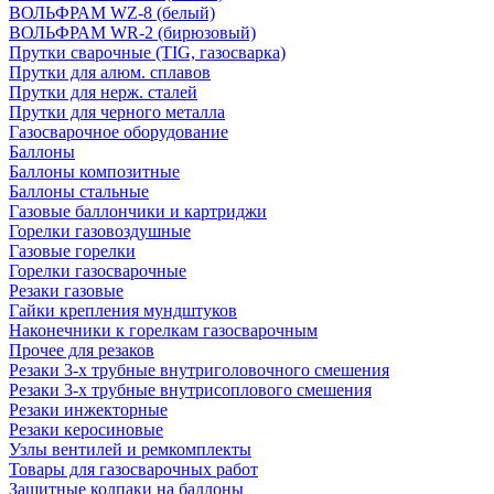
ВОЛЬФРАМ WZ-8 (белый)
ВОЛЬФРАМ WR-2 (бирюзовый)
Прутки сварочные (TIG, газосварка)
Прутки для алюм. сплавов
Прутки для нерж. сталей
Прутки для черного металла
Газосварочное оборудование
Баллоны
Баллоны композитные
Баллоны стальные
Газовые баллончики и картриджи
Горелки газовоздушные
Газовые горелки
Горелки газосварочные
Резаки газовые
Гайки крепления мундштуков
Наконечники к горелкам газосварочным
Прочее для резаков
Резаки 3-х трубные внутриголовочного смешения
Резаки 3-х трубные внутрисоплового смешения
Резаки инжекторные
Резаки керосиновые
Узлы вентилей и ремкомплекты
Товары для газосварочных работ
Защитные колпаки на баллоны