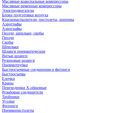
Масляные коаксиальные компрессоры
Масляные ременные компрессоры
Электродвигатели
Блоки подготовки воздуха
Краскораспылители, пистолеты, хопперы
Аэрографы
Аэрографы
Гвозди, шпильки, скобы
Гвозди
Скобы
Шпильки
Шланги пневматические
Витые шланги
Резиновые шланги
Пневмотрубки
Быстросъемные соединения и фитинги
Быстросъемы
Елочки
Краны
Переходники Х-образные
Резьбовые соединители
Тройники
Уголки
Фитинги
Пневмопистолеты