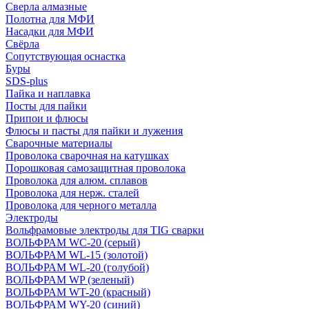
Сверла алмазные
Полотна для МФИ
Насадки для МФИ
Свёрла
Сопутствующая оснастка
Буры
SDS-plus
Пайка и наплавка
Посты для пайки
Припои и флюсы
Флюсы и пасты для пайки и лужения
Сварочные материалы
Проволока сварочная на катушках
Порошковая самозащитная проволока
Проволока для алюм. сплавов
Проволока для нерж. сталей
Проволока для черного металла
Электроды
Вольфрамовые электроды для TIG сварки
ВОЛЬФРАМ WC-20 (серый)
ВОЛЬФРАМ WL-15 (золотой)
ВОЛЬФРАМ WL-20 (голубой)
ВОЛЬФРАМ WP (зеленый)
ВОЛЬФРАМ WT-20 (красный)
ВОЛЬФРАМ WY-20 (синий)