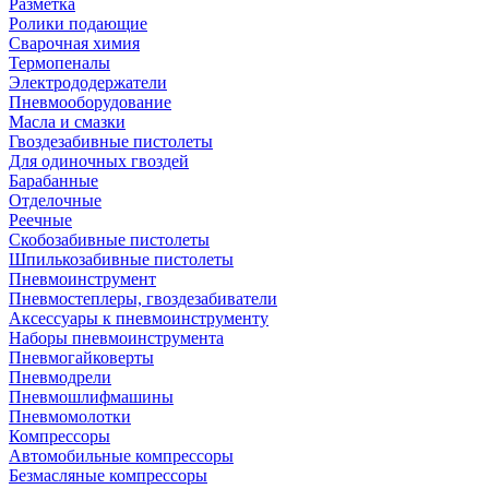
Разметка
Ролики подающие
Сварочная химия
Термопеналы
Электрододержатели
Пневмооборудование
Масла и смазки
Гвоздезабивные пистолеты
Для одиночных гвоздей
Барабанные
Отделочные
Реечные
Скобозабивные пистолеты
Шпилькозабивные пистолеты
Пневмоинструмент
Пневмостеплеры, гвоздезабиватели
Аксессуары к пневмоинструменту
Наборы пневмоинструмента
Пневмогайковерты
Пневмодрели
Пневмошлифмашины
Пневмомолотки
Компрессоры
Автомобильные компрессоры
Безмасляные компрессоры