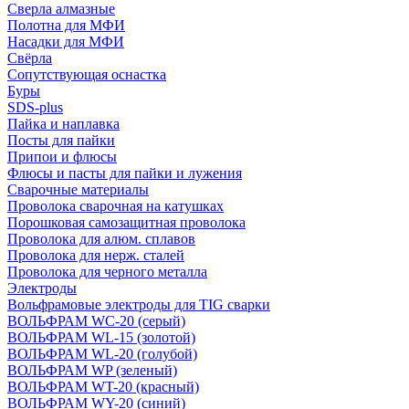
Сверла алмазные
Полотна для МФИ
Насадки для МФИ
Свёрла
Сопутствующая оснастка
Буры
SDS-plus
Пайка и наплавка
Посты для пайки
Припои и флюсы
Флюсы и пасты для пайки и лужения
Сварочные материалы
Проволока сварочная на катушках
Порошковая самозащитная проволока
Проволока для алюм. сплавов
Проволока для нерж. сталей
Проволока для черного металла
Электроды
Вольфрамовые электроды для TIG сварки
ВОЛЬФРАМ WC-20 (серый)
ВОЛЬФРАМ WL-15 (золотой)
ВОЛЬФРАМ WL-20 (голубой)
ВОЛЬФРАМ WP (зеленый)
ВОЛЬФРАМ WT-20 (красный)
ВОЛЬФРАМ WY-20 (синий)