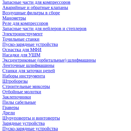
Запасные части для компрессоров
Аварийные и обратные клапаны
Воздушные фильтры в сборе
Манометры
Реле для компрессоров
Запасные части для нейлеров и степлеров
Электроинструмент
Точильные станки
Пуско-зарядные устройства
Оснастка для МФИ
Насадки для УШМ
Эксцентриковые (орбитальные) шлифмашины
Ленточные шлифмашины
Станки для заточки цепей
Наборы инструмента
Штроборезы
Строительные миксеры
Отбойные молотки
Заклепочники
Пилы сабельные
Граверы
Дрели
Шуруповерты и винтоверты
Зарядные устройства
Пуско-зарядные устройства