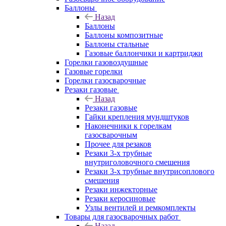
Баллоны
Назад
Баллоны
Баллоны композитные
Баллоны стальные
Газовые баллончики и картриджи
Горелки газовоздушные
Газовые горелки
Горелки газосварочные
Резаки газовые
Назад
Резаки газовые
Гайки крепления мундштуков
Наконечники к горелкам
газосварочным
Прочее для резаков
Резаки 3-х трубные
внутриголовочного смешения
Резаки 3-х трубные внутрисоплового
смешения
Резаки инжекторные
Резаки керосиновые
Узлы вентилей и ремкомплекты
Товары для газосварочных работ
Назад