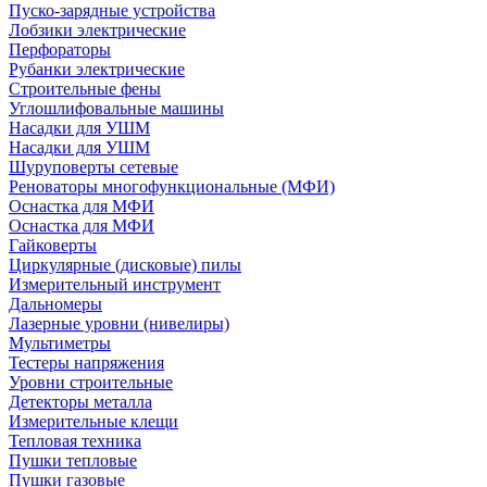
Пуско-зарядные устройства
Лобзики электрические
Перфораторы
Рубанки электрические
Строительные фены
Углошлифовальные машины
Насадки для УШМ
Насадки для УШМ
Шуруповерты сетевые
Реноваторы многофункциональные (МФИ)
Оснастка для МФИ
Оснастка для МФИ
Гайковерты
Циркулярные (дисковые) пилы
Измерительный инструмент
Дальномеры
Лазерные уровни (нивелиры)
Мультиметры
Тестеры напряжения
Уровни строительные
Детекторы металла
Измерительные клещи
Тепловая техника
Пушки тепловые
Пушки газовые