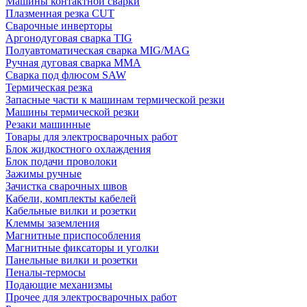
Машины контактной сварки
Плазменная резка CUT
Сварочные инверторы
Аргонодуговая сварка TIG
Полуавтоматическая сварка MIG/MAG
Ручная дуговая сварка MMA
Сварка под флюсом SAW
Термическая резка
Запасные части к машинам термической резки
Машины термической резки
Резаки машинные
Товары для электросварочных работ
Блок жидкостного охлаждения
Блок подачи проволоки
Зажимы ручные
Зачистка сварочных швов
Кабели, комплекты кабелей
Кабельные вилки и розетки
Клеммы заземления
Магнитные приспособления
Магнитные фиксаторы и уголки
Панельные вилки и розетки
Пеналы-термосы
Подающие механизмы
Прочее для электросварочных работ