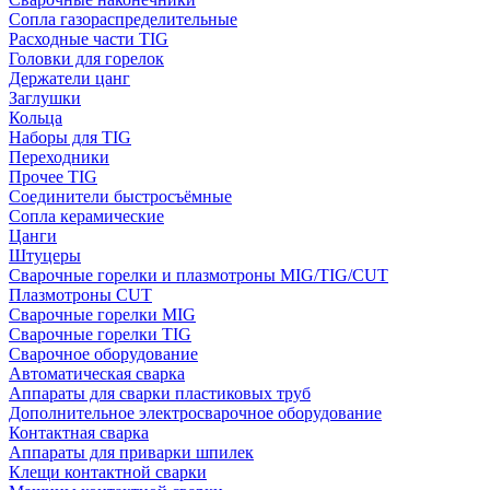
Сопла газораспределительные
Расходные части TIG
Головки для горелок
Держатели цанг
Заглушки
Кольца
Наборы для TIG
Переходники
Прочее TIG
Соединители быстросъёмные
Сопла керамические
Цанги
Штуцеры
Сварочные горелки и плазмотроны MIG/TIG/CUT
Плазмотроны CUT
Сварочные горелки MIG
Сварочные горелки TIG
Сварочное оборудование
Автоматическая сварка
Аппараты для сварки пластиковых труб
Дополнительное электросварочное оборудование
Контактная сварка
Аппараты для приварки шпилек
Клещи контактной сварки