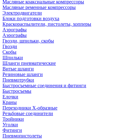
Масляные коаксиальные компрессоры
Масляные ременные компрессоры
Электродвигатели
Блоки подготовки воздуха
Краскораспылители, пистолеты, хопперы
Аэрографы
Аэрографы
Гвозди, шпильки, скобы
Гвозди
Скобы
Шпильки
Шланги пневматические
Витые шланги
Резиновые шланги
Пневмотрубки
Быстросъемные соединения и фитинги
Быстросъемы
Елочки
Краны
Переходники Х-образные
Резьбовые соединители
Тройники
Уголки
Фитинги
Пневмопистолеты