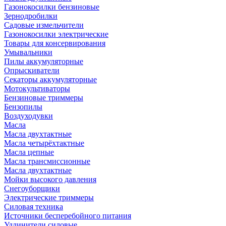
Газонокосилки бензиновые
Зернодробилки
Садовые измельчители
Газонокосилки электрические
Товары для консервирования
Умывальники
Пилы аккумуляторные
Опрыскиватели
Секаторы аккумуляторные
Мотокультиваторы
Бензиновые триммеры
Бензопилы
Воздуходувки
Масла
Масла двухтактные
Масла четырёхтактные
Масла цепные
Масла трансмиссионные
Масла двухтактные
Мойки высокого давления
Снегоуборщики
Электрические триммеры
Силовая техника
Источники бесперебойного питания
Удлинители силовые