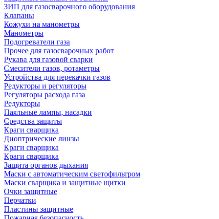
ЗИП для газосварочного оборудования
Клапаны
Кожухи на манометры
Манометры
Подогреватели газа
Прочее для газосварочных работ
Рукава для газовой сварки
Смесители газов, ротаметры
Устройства для перекачки газов
Редукторы и регуляторы
Регуляторы расхода газа
Редукторы
Паяльные лампы, насадки
Средства защиты
Краги сварщика
Диоптрические линзы
Краги сварщика
Краги сварщика
Защита органов дыхания
Маски с автоматическим светофильтром
Маски сварщика и защитные щитки
Очки защитные
Перчатки
Пластины защитные
Пожарная безопасность