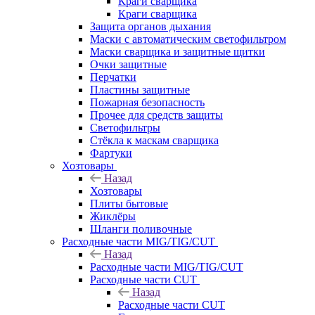
Краги сварщика
Краги сварщика
Защита органов дыхания
Маски с автоматическим светофильтром
Маски сварщика и защитные щитки
Очки защитные
Перчатки
Пластины защитные
Пожарная безопасность
Прочее для средств защиты
Светофильтры
Стёкла к маскам сварщика
Фартуки
Хозтовары
Назад
Хозтовары
Плиты бытовые
Жиклёры
Шланги поливочные
Расходные части MIG/TIG/CUT
Назад
Расходные части MIG/TIG/CUT
Расходные части CUT
Назад
Расходные части CUT