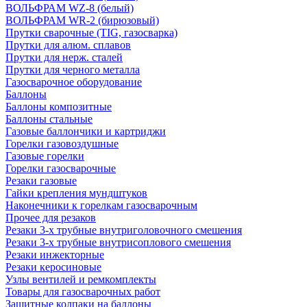
ВОЛЬФРАМ WZ-8 (белый)
ВОЛЬФРАМ WR-2 (бирюзовый)
Прутки сварочные (TIG, газосварка)
Прутки для алюм. сплавов
Прутки для нерж. сталей
Прутки для черного металла
Газосварочное оборудование
Баллоны
Баллоны композитные
Баллоны стальные
Газовые баллончики и картриджи
Горелки газовоздушные
Газовые горелки
Горелки газосварочные
Резаки газовые
Гайки крепления мундштуков
Наконечники к горелкам газосварочным
Прочее для резаков
Резаки 3-х трубные внутриголовочного смешения
Резаки 3-х трубные внутрисоплового смешения
Резаки инжекторные
Резаки керосиновые
Узлы вентилей и ремкомплекты
Товары для газосварочных работ
Защитные колпаки на баллоны