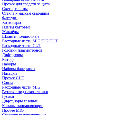
Прочее для средств защиты
Светофильтры
Стёкла к маскам сварщика
Фартуки
Хозтовары
Плиты бытовые
Жиклёры
Шланги поливочные
Расходные части MIG/TIG/CUT
Расходные части CUT
Головки плазмотронов
Диффузоры
Катоды
Наборы
Наборы балеринок
Насадки
Прочее CUT
Сопла
Расходные части MIG
Вставки под наконечники
Гусаки
Диффузоры газовые
Каналы направляющие
Прочее MIG
Сварочные наконечники