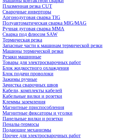
Машины контактной сварки
Плазменная резка CUT
Сварочные инверторы
Аргонодуговая сварка TIG
Полуавтоматическая сварка MIG/MAG
Ручная дуговая сварка MMA
Сварка под флюсом SAW
Термическая резка
Запасные части к машинам термической резки
Машины термической резки
Резаки машинные
Товары для электросварочных работ
Блок жидкостного охлаждения
Блок подачи проволоки
Зажимы ручные
Зачистка сварочных швов
Кабели, комплекты кабелей
Кабельные вилки и розетки
Клеммы заземления
Магнитные приспособления
Магнитные фиксаторы и уголки
Панельные вилки и розетки
Пеналы-термосы
Подающие механизмы
Прочее для электросварочных работ