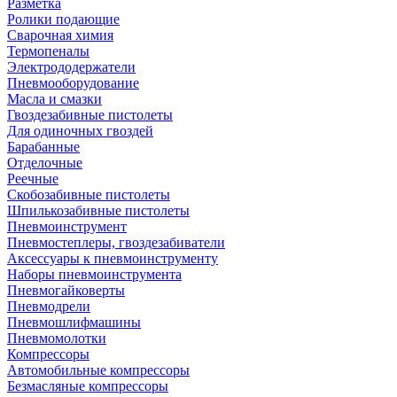
Разметка
Ролики подающие
Сварочная химия
Термопеналы
Электрододержатели
Пневмооборудование
Масла и смазки
Гвоздезабивные пистолеты
Для одиночных гвоздей
Барабанные
Отделочные
Реечные
Скобозабивные пистолеты
Шпилькозабивные пистолеты
Пневмоинструмент
Пневмостеплеры, гвоздезабиватели
Аксессуары к пневмоинструменту
Наборы пневмоинструмента
Пневмогайковерты
Пневмодрели
Пневмошлифмашины
Пневмомолотки
Компрессоры
Автомобильные компрессоры
Безмасляные компрессоры