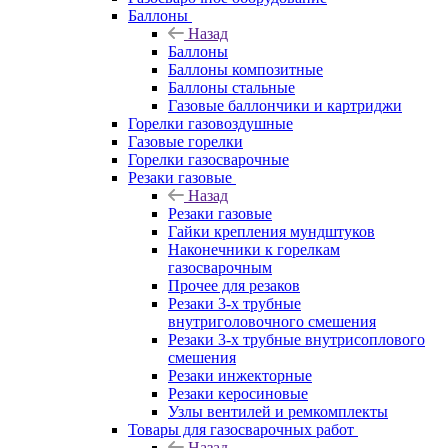
Баллоны
Назад
Баллоны
Баллоны композитные
Баллоны стальные
Газовые баллончики и картриджи
Горелки газовоздушные
Газовые горелки
Горелки газосварочные
Резаки газовые
Назад
Резаки газовые
Гайки крепления мундштуков
Наконечники к горелкам
газосварочным
Прочее для резаков
Резаки 3-х трубные
внутриголовочного смешения
Резаки 3-х трубные внутрисоплового
смешения
Резаки инжекторные
Резаки керосиновые
Узлы вентилей и ремкомплекты
Товары для газосварочных работ
Назад