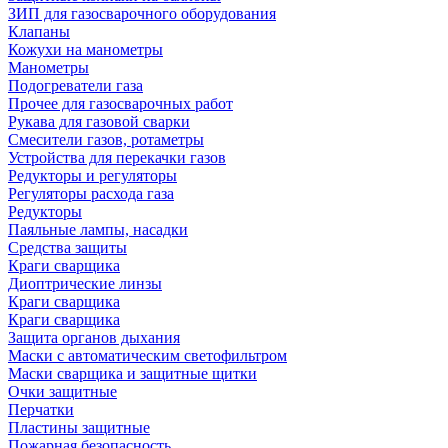
ЗИП для газосварочного оборудования
Клапаны
Кожухи на манометры
Манометры
Подогреватели газа
Прочее для газосварочных работ
Рукава для газовой сварки
Смесители газов, ротаметры
Устройства для перекачки газов
Редукторы и регуляторы
Регуляторы расхода газа
Редукторы
Паяльные лампы, насадки
Средства защиты
Краги сварщика
Диоптрические линзы
Краги сварщика
Краги сварщика
Защита органов дыхания
Маски с автоматическим светофильтром
Маски сварщика и защитные щитки
Очки защитные
Перчатки
Пластины защитные
Пожарная безопасность