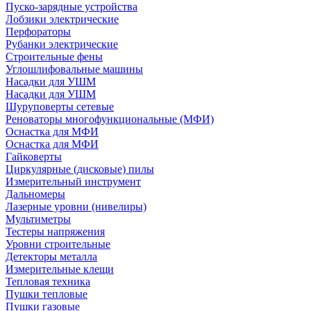
Пуско-зарядные устройства
Лобзики электрические
Перфораторы
Рубанки электрические
Строительные фены
Углошлифовальные машины
Насадки для УШМ
Насадки для УШМ
Шуруповерты сетевые
Реноваторы многофункциональные (МФИ)
Оснастка для МФИ
Оснастка для МФИ
Гайковерты
Циркулярные (дисковые) пилы
Измерительный инструмент
Дальномеры
Лазерные уровни (нивелиры)
Мультиметры
Тестеры напряжения
Уровни строительные
Детекторы металла
Измерительные клещи
Тепловая техника
Пушки тепловые
Пушки газовые