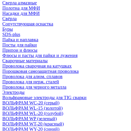
Сверла алмазные
Полотна для МФИ
Насадки для МФИ
Свёрла
Сопутствующая оснастка
Буры
SDS-plus
Пайка и наплавка
Посты для пайки
Припои и флюсы
Флюсы и пасты для пайки и лужения
Сварочные материалы
Проволока сварочная на катушках
Порошковая самозащитная проволока
Проволока для алюм. сплавов
Проволока для нерж. сталей
Проволока для черного металла
Электроды
Вольфрамовые электроды для TIG сварки
ВОЛЬФРАМ WC-20 (серый)
ВОЛЬФРАМ WL-15 (золотой)
ВОЛЬФРАМ WL-20 (голубой)
ВОЛЬФРАМ WP (зеленый)
ВОЛЬФРАМ WT-20 (красный)
ВОЛЬФРАМ WY-20 (синий)