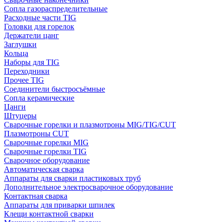
Сопла газораспределительные
Расходные части TIG
Головки для горелок
Держатели цанг
Заглушки
Кольца
Наборы для TIG
Переходники
Прочее TIG
Соединители быстросъёмные
Сопла керамические
Цанги
Штуцеры
Сварочные горелки и плазмотроны MIG/TIG/CUT
Плазмотроны CUT
Сварочные горелки MIG
Сварочные горелки TIG
Сварочное оборудование
Автоматическая сварка
Аппараты для сварки пластиковых труб
Дополнительное электросварочное оборудование
Контактная сварка
Аппараты для приварки шпилек
Клещи контактной сварки