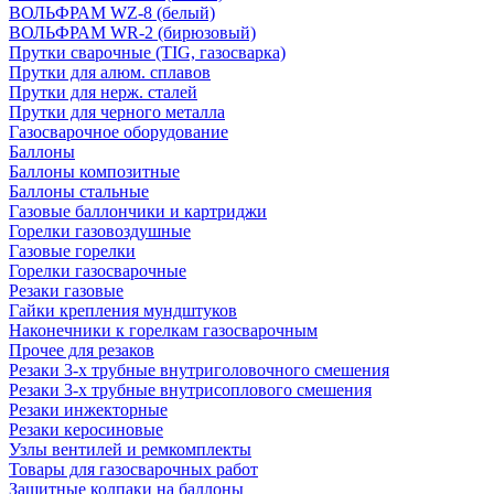
ВОЛЬФРАМ WZ-8 (белый)
ВОЛЬФРАМ WR-2 (бирюзовый)
Прутки сварочные (TIG, газосварка)
Прутки для алюм. сплавов
Прутки для нерж. сталей
Прутки для черного металла
Газосварочное оборудование
Баллоны
Баллоны композитные
Баллоны стальные
Газовые баллончики и картриджи
Горелки газовоздушные
Газовые горелки
Горелки газосварочные
Резаки газовые
Гайки крепления мундштуков
Наконечники к горелкам газосварочным
Прочее для резаков
Резаки 3-х трубные внутриголовочного смешения
Резаки 3-х трубные внутрисоплового смешения
Резаки инжекторные
Резаки керосиновые
Узлы вентилей и ремкомплекты
Товары для газосварочных работ
Защитные колпаки на баллоны