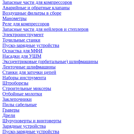
Запасные части для компрессоров
Аварийные и обратные клапаны
Воздушные фильтры в сборе
Манометры
Реле для компрессоров
Запасные части для нейлеров и степлеров
Электроинструмент
Точильные станки
Пуско-зарядные устройства
Оснастка для МФИ
Насадки для УШМ
Эксцентриковые (орбитальные) шлифмашины
Ленточные шлифмашины
Станки для заточки цепей
Наборы инструмента
Штроборезы
Строительные миксеры
Отбойные молотки
Заклепочники
Пилы сабельные
Граверы
Дрели
Шуруповерты и винтоверты
Зарядные устройства
Пуско-зарядные устройства