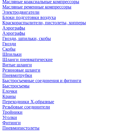
Масляные коаксиальные компрессоры
Масляные ременные компрессоры
Электродвигатели
Блоки подготовки воздуха
Краскораспылители, пистолеты, хопперы
Аэрографы
Аэрографы
Гвозди, шпильки, скобы
Гвозди
Скобы
Шпильки
Шланги пневматические
Витые шланги
Резиновые шланги
Пневмотрубки
Быстросъемные соединения и фитинги
Быстросъемы
Елочки
Краны
Переходники Х-образные
Резьбовые соединители
Тройники
Уголки
Фитинги
Пневмопистолеты