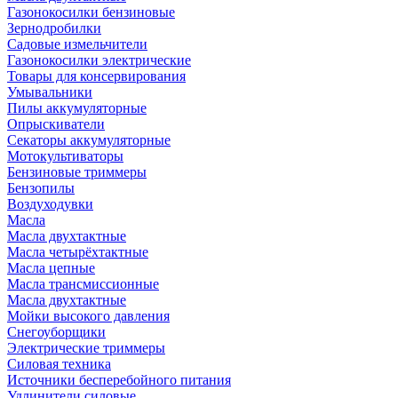
Газонокосилки бензиновые
Зернодробилки
Садовые измельчители
Газонокосилки электрические
Товары для консервирования
Умывальники
Пилы аккумуляторные
Опрыскиватели
Секаторы аккумуляторные
Мотокультиваторы
Бензиновые триммеры
Бензопилы
Воздуходувки
Масла
Масла двухтактные
Масла четырёхтактные
Масла цепные
Масла трансмиссионные
Масла двухтактные
Мойки высокого давления
Снегоуборщики
Электрические триммеры
Силовая техника
Источники бесперебойного питания
Удлинители силовые