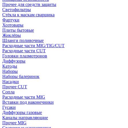
Прочее для средств защиты
Светофильтры
Стёкла к маскам сварщика
Фартуки
Хозтовары
Плиты бытовые
Жиклёры
Шланги поливочные
Расходные части MIG/TIG/CUT
Расходные части CUT
Головки плазмотронов
Диффузоры
Катоды
Наборы
Наборы балеринок
Насадки
Прочее CUT
Сопла
Расходные части MIG
Вставки под наконечники
Гусаки
Диффузоры газовые
Каналы направляющие
Прочее MIG
Сварочные наконечники