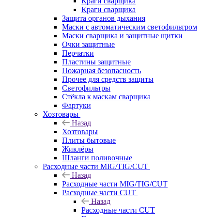
Краги сварщика
Краги сварщика
Защита органов дыхания
Маски с автоматическим светофильтром
Маски сварщика и защитные щитки
Очки защитные
Перчатки
Пластины защитные
Пожарная безопасность
Прочее для средств защиты
Светофильтры
Стёкла к маскам сварщика
Фартуки
Хозтовары
Назад
Хозтовары
Плиты бытовые
Жиклёры
Шланги поливочные
Расходные части MIG/TIG/CUT
Назад
Расходные части MIG/TIG/CUT
Расходные части CUT
Назад
Расходные части CUT