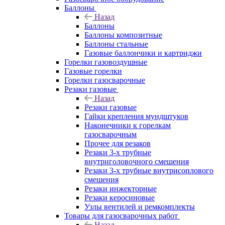
Баллоны
Назад
Баллоны
Баллоны композитные
Баллоны стальные
Газовые баллончики и картриджи
Горелки газовоздушные
Газовые горелки
Горелки газосварочные
Резаки газовые
Назад
Резаки газовые
Гайки крепления мундштуков
Наконечники к горелкам
газосварочным
Прочее для резаков
Резаки 3-х трубные
внутриголовочного смешения
Резаки 3-х трубные внутрисоплового
смешения
Резаки инжекторные
Резаки керосиновые
Узлы вентилей и ремкомплекты
Товары для газосварочных работ
Назад