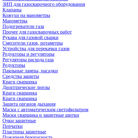
ЗИП для газосварочного оборудования
Клапаны
Кожухи на манометры
Манометры
Подогреватели газа
Прочее для газосварочных работ
Рукава для газовой сварки
Смесители газов, ротаметры
Устройства для перекачки газов
Редукторы и регуляторы
Регуляторы расхода газа
Редукторы
Паяльные лампы, насадки
Средства защиты
Краги сварщика
Диоптрические линзы
Краги сварщика
Краги сварщика
Защита органов дыхания
Маски с автоматическим светофильтром
Маски сварщика и защитные щитки
Очки защитные
Перчатки
Пластины защитные
Пожарная безопасность