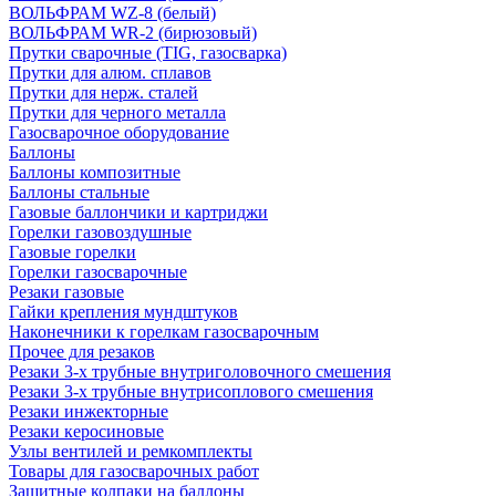
ВОЛЬФРАМ WZ-8 (белый)
ВОЛЬФРАМ WR-2 (бирюзовый)
Прутки сварочные (TIG, газосварка)
Прутки для алюм. сплавов
Прутки для нерж. сталей
Прутки для черного металла
Газосварочное оборудование
Баллоны
Баллоны композитные
Баллоны стальные
Газовые баллончики и картриджи
Горелки газовоздушные
Газовые горелки
Горелки газосварочные
Резаки газовые
Гайки крепления мундштуков
Наконечники к горелкам газосварочным
Прочее для резаков
Резаки 3-х трубные внутриголовочного смешения
Резаки 3-х трубные внутрисоплового смешения
Резаки инжекторные
Резаки керосиновые
Узлы вентилей и ремкомплекты
Товары для газосварочных работ
Защитные колпаки на баллоны