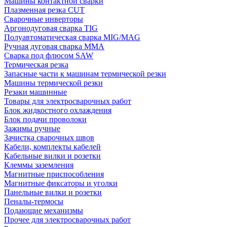
Машины контактной сварки
Плазменная резка CUT
Сварочные инверторы
Аргонодуговая сварка TIG
Полуавтоматическая сварка MIG/MAG
Ручная дуговая сварка MMA
Сварка под флюсом SAW
Термическая резка
Запасные части к машинам термической резки
Машины термической резки
Резаки машинные
Товары для электросварочных работ
Блок жидкостного охлаждения
Блок подачи проволоки
Зажимы ручные
Зачистка сварочных швов
Кабели, комплекты кабелей
Кабельные вилки и розетки
Клеммы заземления
Магнитные приспособления
Магнитные фиксаторы и уголки
Панельные вилки и розетки
Пеналы-термосы
Подающие механизмы
Прочее для электросварочных работ