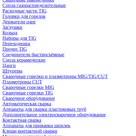
Сопла газораспределительные
Расходные части TIG
Головки для горелок
Держатели цанг
Заглушки
Кольца
Наборы для TIG
Переходники
Прочее TIG
Соединители быстросъёмные
Сопла керамические
Цанги
Штуцеры
Сварочные горелки и плазмотроны MIG/TIG/CUT
Плазмотроны CUT
Сварочные горелки MIG
Сварочные горелки TIG
Сварочное оборудование
Автоматическая сварка
Аппараты для сварки пластиковых труб
Дополнительное электросварочное оборудование
Контактная сварка
Аппараты для приварки шпилек
Клещи контактной сварки