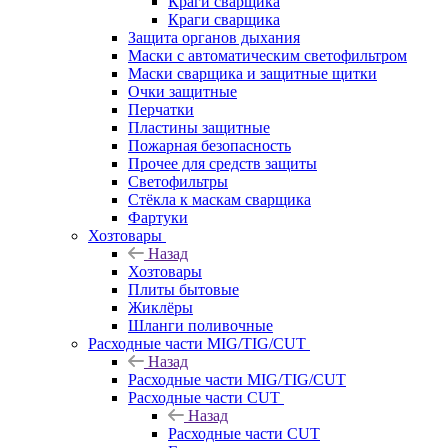
Краги сварщика
Краги сварщика
Защита органов дыхания
Маски с автоматическим светофильтром
Маски сварщика и защитные щитки
Очки защитные
Перчатки
Пластины защитные
Пожарная безопасность
Прочее для средств защиты
Светофильтры
Стёкла к маскам сварщика
Фартуки
Хозтовары
Назад
Хозтовары
Плиты бытовые
Жиклёры
Шланги поливочные
Расходные части MIG/TIG/CUT
Назад
Расходные части MIG/TIG/CUT
Расходные части CUT
Назад
Расходные части CUT