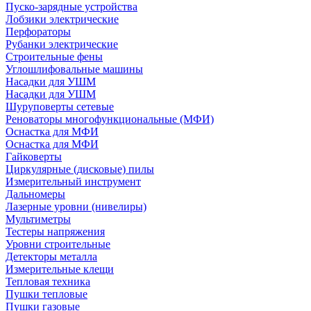
Пуско-зарядные устройства
Лобзики электрические
Перфораторы
Рубанки электрические
Строительные фены
Углошлифовальные машины
Насадки для УШМ
Насадки для УШМ
Шуруповерты сетевые
Реноваторы многофункциональные (МФИ)
Оснастка для МФИ
Оснастка для МФИ
Гайковерты
Циркулярные (дисковые) пилы
Измерительный инструмент
Дальномеры
Лазерные уровни (нивелиры)
Мультиметры
Тестеры напряжения
Уровни строительные
Детекторы металла
Измерительные клещи
Тепловая техника
Пушки тепловые
Пушки газовые