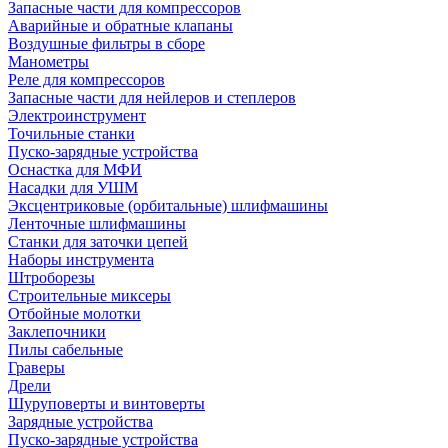
Запасные части для компрессоров
Аварийные и обратные клапаны
Воздушные фильтры в сборе
Манометры
Реле для компрессоров
Запасные части для нейлеров и степлеров
Электроинструмент
Точильные станки
Пуско-зарядные устройства
Оснастка для МФИ
Насадки для УШМ
Эксцентриковые (орбитальные) шлифмашины
Ленточные шлифмашины
Станки для заточки цепей
Наборы инструмента
Штроборезы
Строительные миксеры
Отбойные молотки
Заклепочники
Пилы сабельные
Граверы
Дрели
Шуруповерты и винтоверты
Зарядные устройства
Пуско-зарядные устройства