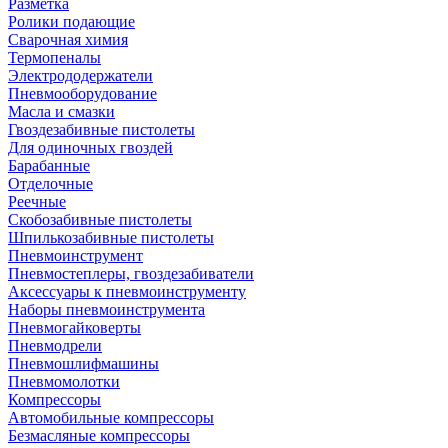
Разметка
Ролики подающие
Сварочная химия
Термопеналы
Электрододержатели
Пневмооборудование
Масла и смазки
Гвоздезабивные пистолеты
Для одиночных гвоздей
Барабанные
Отделочные
Реечные
Скобозабивные пистолеты
Шпилькозабивные пистолеты
Пневмоинструмент
Пневмостеплеры, гвоздезабиватели
Аксессуары к пневмоинструменту
Наборы пневмоинструмента
Пневмогайковерты
Пневмодрели
Пневмошлифмашины
Пневмомолотки
Компрессоры
Автомобильные компрессоры
Безмасляные компрессоры