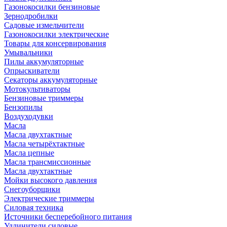
Газонокосилки бензиновые
Зернодробилки
Садовые измельчители
Газонокосилки электрические
Товары для консервирования
Умывальники
Пилы аккумуляторные
Опрыскиватели
Секаторы аккумуляторные
Мотокультиваторы
Бензиновые триммеры
Бензопилы
Воздуходувки
Масла
Масла двухтактные
Масла четырёхтактные
Масла цепные
Масла трансмиссионные
Масла двухтактные
Мойки высокого давления
Снегоуборщики
Электрические триммеры
Силовая техника
Источники бесперебойного питания
Удлинители силовые