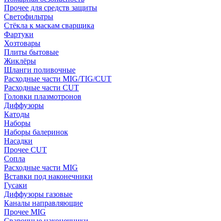
Прочее для средств защиты
Светофильтры
Стёкла к маскам сварщика
Фартуки
Хозтовары
Плиты бытовые
Жиклёры
Шланги поливочные
Расходные части MIG/TIG/CUT
Расходные части CUT
Головки плазмотронов
Диффузоры
Катоды
Наборы
Наборы балеринок
Насадки
Прочее CUT
Сопла
Расходные части MIG
Вставки под наконечники
Гусаки
Диффузоры газовые
Каналы направляющие
Прочее MIG
Сварочные наконечники