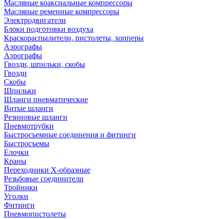
Масляные коаксиальные компрессоры
Масляные ременные компрессоры
Электродвигатели
Блоки подготовки воздуха
Краскораспылители, пистолеты, хопперы
Аэрографы
Аэрографы
Гвозди, шпильки, скобы
Гвозди
Скобы
Шпильки
Шланги пневматические
Витые шланги
Резиновые шланги
Пневмотрубки
Быстросъемные соединения и фитинги
Быстросъемы
Елочки
Краны
Переходники Х-образные
Резьбовые соединители
Тройники
Уголки
Фитинги
Пневмопистолеты