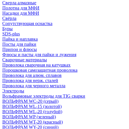
Сверла алмазные
Полотна для МФИ
Насадки для МФИ
Свёрла
Сопутствующая оснастка
Буры
SDS-plus
Пайка и наплавка
Посты для пайки
Припои и флюсы
Флюсы и пасты для пайки и лужения
Сварочные материалы
Проволока сварочная на катушках
Порошковая самозащитная проволока
Проволока для алюм. сплавов
Проволока для нерж. сталей
Проволока для черного металла
Электроды
Вольфрамовые электроды для TIG сварки
ВОЛЬФРАМ WC-20 (серый)
ВОЛЬФРАМ WL-15 (золотой)
ВОЛЬФРАМ WL-20 (голубой)
ВОЛЬФРАМ WP (зеленый)
ВОЛЬФРАМ WT-20 (красный)
ВОЛЬФРАМ WY-20 (синий)