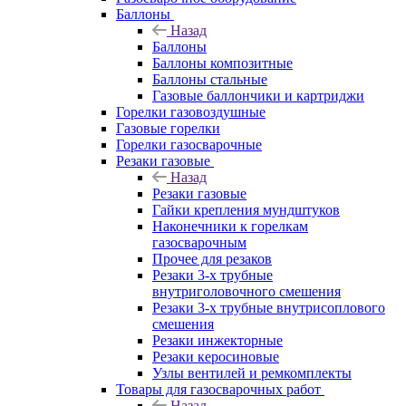
Баллоны
Назад
Баллоны
Баллоны композитные
Баллоны стальные
Газовые баллончики и картриджи
Горелки газовоздушные
Газовые горелки
Горелки газосварочные
Резаки газовые
Назад
Резаки газовые
Гайки крепления мундштуков
Наконечники к горелкам
газосварочным
Прочее для резаков
Резаки 3-х трубные
внутриголовочного смешения
Резаки 3-х трубные внутрисоплового
смешения
Резаки инжекторные
Резаки керосиновые
Узлы вентилей и ремкомплекты
Товары для газосварочных работ
Назад