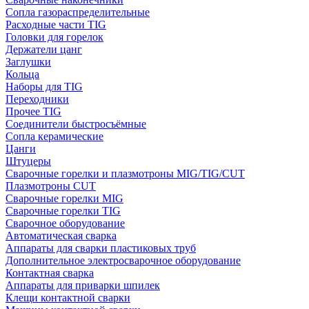
Сопла газораспределительные
Расходные части TIG
Головки для горелок
Держатели цанг
Заглушки
Кольца
Наборы для TIG
Переходники
Прочее TIG
Соединители быстросъёмные
Сопла керамические
Цанги
Штуцеры
Сварочные горелки и плазмотроны MIG/TIG/CUT
Плазмотроны CUT
Сварочные горелки MIG
Сварочные горелки TIG
Сварочное оборудование
Автоматическая сварка
Аппараты для сварки пластиковых труб
Дополнительное электросварочное оборудование
Контактная сварка
Аппараты для приварки шпилек
Клещи контактной сварки