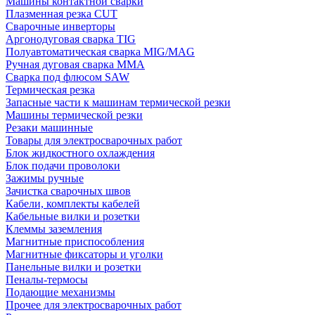
Машины контактной сварки
Плазменная резка CUT
Сварочные инверторы
Аргонодуговая сварка TIG
Полуавтоматическая сварка MIG/MAG
Ручная дуговая сварка MMA
Сварка под флюсом SAW
Термическая резка
Запасные части к машинам термической резки
Машины термической резки
Резаки машинные
Товары для электросварочных работ
Блок жидкостного охлаждения
Блок подачи проволоки
Зажимы ручные
Зачистка сварочных швов
Кабели, комплекты кабелей
Кабельные вилки и розетки
Клеммы заземления
Магнитные приспособления
Магнитные фиксаторы и уголки
Панельные вилки и розетки
Пеналы-термосы
Подающие механизмы
Прочее для электросварочных работ