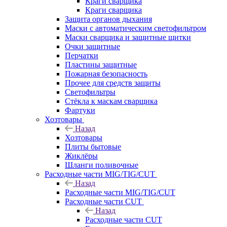
Краги сварщика
Краги сварщика
Защита органов дыхания
Маски с автоматическим светофильтром
Маски сварщика и защитные щитки
Очки защитные
Перчатки
Пластины защитные
Пожарная безопасность
Прочее для средств защиты
Светофильтры
Стёкла к маскам сварщика
Фартуки
Хозтовары
Назад
Хозтовары
Плиты бытовые
Жиклёры
Шланги поливочные
Расходные части MIG/TIG/CUT
Назад
Расходные части MIG/TIG/CUT
Расходные части CUT
Назад
Расходные части CUT