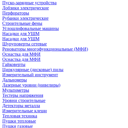
Пуско-зарядные устройства
Лобзики электрические
Перфораторы
Рубанки электрические
Строительные фены
Углошлифовальные машины
Насадки для УШМ
Насадки для УШМ
Шуруповерты сетевые
Реноваторы многофункциональные (МФИ)
Оснастка для МФИ
Оснастка для МФИ
Гайковерты
Циркулярные (дисковые) пилы
Измерительный инструмент
Дальномеры
Лазерные уровни (нивелиры)
Мультиметры
Тестеры напряжения
Уровни строительные
Детекторы металла
Измерительные клещи
Тепловая техника
Пушки тепловые
Пушки газовые