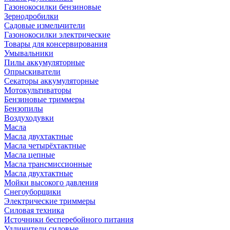
Газонокосилки бензиновые
Зернодробилки
Садовые измельчители
Газонокосилки электрические
Товары для консервирования
Умывальники
Пилы аккумуляторные
Опрыскиватели
Секаторы аккумуляторные
Мотокультиваторы
Бензиновые триммеры
Бензопилы
Воздуходувки
Масла
Масла двухтактные
Масла четырёхтактные
Масла цепные
Масла трансмиссионные
Масла двухтактные
Мойки высокого давления
Снегоуборщики
Электрические триммеры
Силовая техника
Источники бесперебойного питания
Удлинители силовые