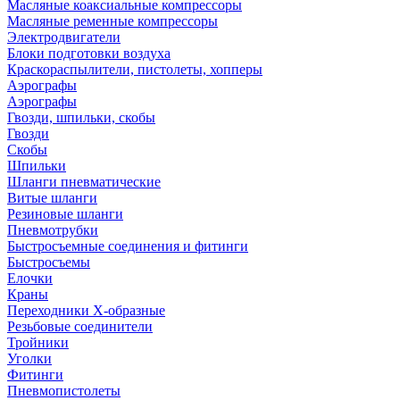
Масляные коаксиальные компрессоры
Масляные ременные компрессоры
Электродвигатели
Блоки подготовки воздуха
Краскораспылители, пистолеты, хопперы
Аэрографы
Аэрографы
Гвозди, шпильки, скобы
Гвозди
Скобы
Шпильки
Шланги пневматические
Витые шланги
Резиновые шланги
Пневмотрубки
Быстросъемные соединения и фитинги
Быстросъемы
Елочки
Краны
Переходники Х-образные
Резьбовые соединители
Тройники
Уголки
Фитинги
Пневмопистолеты