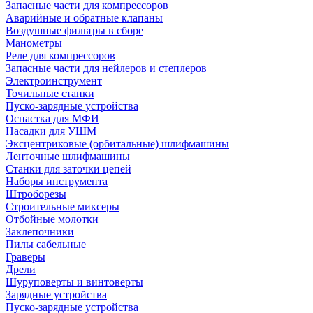
Запасные части для компрессоров
Аварийные и обратные клапаны
Воздушные фильтры в сборе
Манометры
Реле для компрессоров
Запасные части для нейлеров и степлеров
Электроинструмент
Точильные станки
Пуско-зарядные устройства
Оснастка для МФИ
Насадки для УШМ
Эксцентриковые (орбитальные) шлифмашины
Ленточные шлифмашины
Станки для заточки цепей
Наборы инструмента
Штроборезы
Строительные миксеры
Отбойные молотки
Заклепочники
Пилы сабельные
Граверы
Дрели
Шуруповерты и винтоверты
Зарядные устройства
Пуско-зарядные устройства