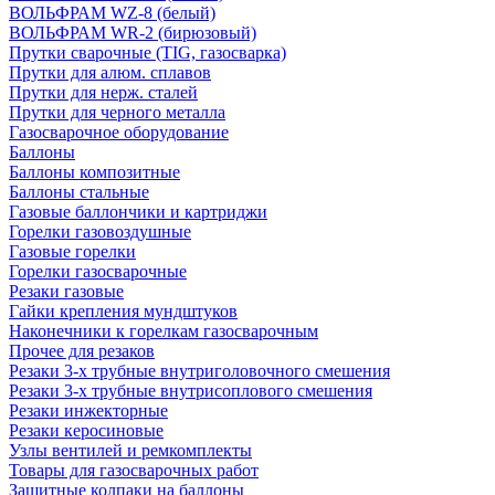
ВОЛЬФРАМ WZ-8 (белый)
ВОЛЬФРАМ WR-2 (бирюзовый)
Прутки сварочные (TIG, газосварка)
Прутки для алюм. сплавов
Прутки для нерж. сталей
Прутки для черного металла
Газосварочное оборудование
Баллоны
Баллоны композитные
Баллоны стальные
Газовые баллончики и картриджи
Горелки газовоздушные
Газовые горелки
Горелки газосварочные
Резаки газовые
Гайки крепления мундштуков
Наконечники к горелкам газосварочным
Прочее для резаков
Резаки 3-х трубные внутриголовочного смешения
Резаки 3-х трубные внутрисоплового смешения
Резаки инжекторные
Резаки керосиновые
Узлы вентилей и ремкомплекты
Товары для газосварочных работ
Защитные колпаки на баллоны