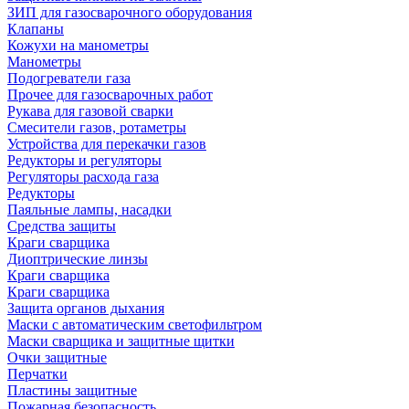
ЗИП для газосварочного оборудования
Клапаны
Кожухи на манометры
Манометры
Подогреватели газа
Прочее для газосварочных работ
Рукава для газовой сварки
Смесители газов, ротаметры
Устройства для перекачки газов
Редукторы и регуляторы
Регуляторы расхода газа
Редукторы
Паяльные лампы, насадки
Средства защиты
Краги сварщика
Диоптрические линзы
Краги сварщика
Краги сварщика
Защита органов дыхания
Маски с автоматическим светофильтром
Маски сварщика и защитные щитки
Очки защитные
Перчатки
Пластины защитные
Пожарная безопасность