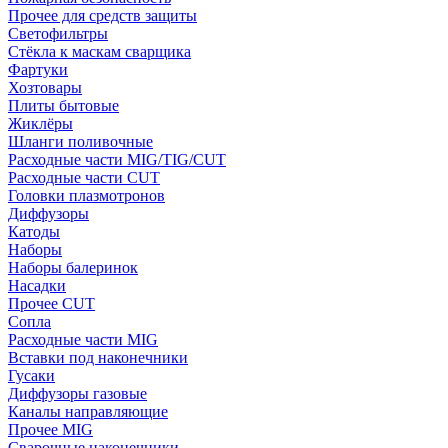
Прочее для средств защиты
Светофильтры
Стёкла к маскам сварщика
Фартуки
Хозтовары
Плиты бытовые
Жиклёры
Шланги поливочные
Расходные части MIG/TIG/CUT
Расходные части CUT
Головки плазмотронов
Диффузоры
Катоды
Наборы
Наборы балеринок
Насадки
Прочее CUT
Сопла
Расходные части MIG
Вставки под наконечники
Гусаки
Диффузоры газовые
Каналы направляющие
Прочее MIG
Сварочные наконечники