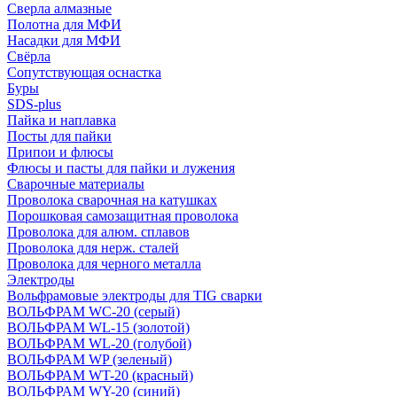
Сверла алмазные
Полотна для МФИ
Насадки для МФИ
Свёрла
Сопутствующая оснастка
Буры
SDS-plus
Пайка и наплавка
Посты для пайки
Припои и флюсы
Флюсы и пасты для пайки и лужения
Сварочные материалы
Проволока сварочная на катушках
Порошковая самозащитная проволока
Проволока для алюм. сплавов
Проволока для нерж. сталей
Проволока для черного металла
Электроды
Вольфрамовые электроды для TIG сварки
ВОЛЬФРАМ WC-20 (серый)
ВОЛЬФРАМ WL-15 (золотой)
ВОЛЬФРАМ WL-20 (голубой)
ВОЛЬФРАМ WP (зеленый)
ВОЛЬФРАМ WT-20 (красный)
ВОЛЬФРАМ WY-20 (синий)