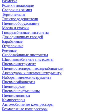
Разметка
Ролики подающие
Сварочная химия
Термопеналы
Электрододержатели
Пневмооборудование
Масла и смазки
Гвоздезабивные пистолеты
Для одиночных гвоздей
Барабанные
Отделочные
Реечные
Скобозабивные пистолеты
Шпилькозабивные пистолеты
Пневмоинструмент
Пневмостеплеры, гвоздезабиватели
Аксессуары к пневмоинструменту
Наборы пневмоинструмента
Пневмогайковерты
Пневмодрели
Пневмошлифмашины
Пневмомолотки
Компрессоры
Автомобильные компрессоры
Безмасляные компрессоры