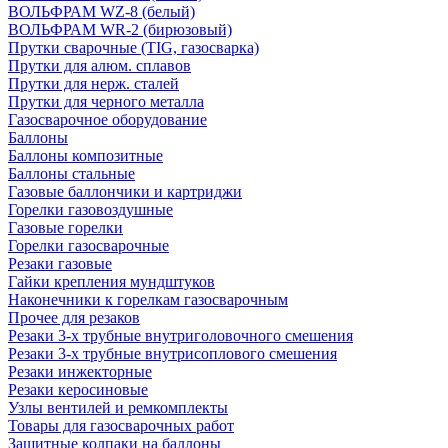
ВОЛЬФРАМ WZ-8 (белый)
ВОЛЬФРАМ WR-2 (бирюзовый)
Прутки сварочные (TIG, газосварка)
Прутки для алюм. сплавов
Прутки для нерж. сталей
Прутки для черного металла
Газосварочное оборудование
Баллоны
Баллоны композитные
Баллоны стальные
Газовые баллончики и картриджи
Горелки газовоздушные
Газовые горелки
Горелки газосварочные
Резаки газовые
Гайки крепления мундштуков
Наконечники к горелкам газосварочным
Прочее для резаков
Резаки 3-х трубные внутриголовочного смешения
Резаки 3-х трубные внутрисоплового смешения
Резаки инжекторные
Резаки керосиновые
Узлы вентилей и ремкомплекты
Товары для газосварочных работ
Защитные колпаки на баллоны