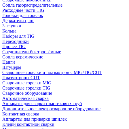
Сопла газораспределительные
Расходные части TIG
Головки для горелок
Держатели цанг
Заглушки
Кольца
Наборы для TIG
Переходники
Прочее TIG
Соединители быстросъёмные
Сопла керамические
Цанги
Штуцеры
Сварочные горелки и плазмотроны MIG/TIG/CUT
Плазмотроны CUT
Сварочные горелки MIG
Сварочные горелки TIG
Сварочное оборудование
Автоматическая сварка
Аппараты для сварки пластиковых труб
Дополнительное электросварочное оборудование
Контактная сварка
Аппараты для приварки шпилек
Клещи контактной сварки