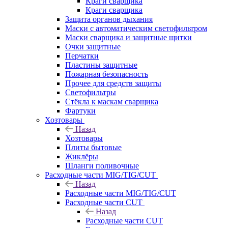
Краги сварщика
Краги сварщика
Защита органов дыхания
Маски с автоматическим светофильтром
Маски сварщика и защитные щитки
Очки защитные
Перчатки
Пластины защитные
Пожарная безопасность
Прочее для средств защиты
Светофильтры
Стёкла к маскам сварщика
Фартуки
Хозтовары
Назад
Хозтовары
Плиты бытовые
Жиклёры
Шланги поливочные
Расходные части MIG/TIG/CUT
Назад
Расходные части MIG/TIG/CUT
Расходные части CUT
Назад
Расходные части CUT