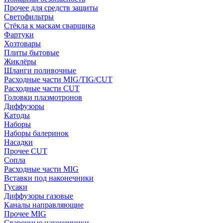
Прочее для средств защиты
Светофильтры
Стёкла к маскам сварщика
Фартуки
Хозтовары
Плиты бытовые
Жиклёры
Шланги поливочные
Расходные части MIG/TIG/CUT
Расходные части CUT
Головки плазмотронов
Диффузоры
Катоды
Наборы
Наборы балеринок
Насадки
Прочее CUT
Сопла
Расходные части MIG
Вставки под наконечники
Гусаки
Диффузоры газовые
Каналы направляющие
Прочее MIG
Сварочные наконечники