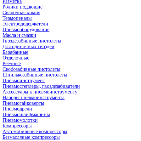
Разметка
Ролики подающие
Сварочная химия
Термопеналы
Электрододержатели
Пневмооборудование
Масла и смазки
Гвоздезабивные пистолеты
Для одиночных гвоздей
Барабанные
Отделочные
Реечные
Скобозабивные пистолеты
Шпилькозабивные пистолеты
Пневмоинструмент
Пневмостеплеры, гвоздезабиватели
Аксессуары к пневмоинструменту
Наборы пневмоинструмента
Пневмогайковерты
Пневмодрели
Пневмошлифмашины
Пневмомолотки
Компрессоры
Автомобильные компрессоры
Безмасляные компрессоры