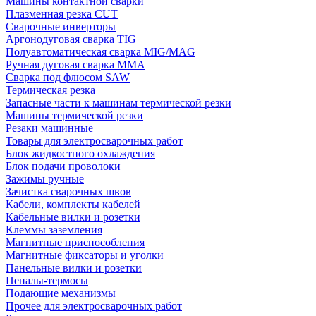
Машины контактной сварки
Плазменная резка CUT
Сварочные инверторы
Аргонодуговая сварка TIG
Полуавтоматическая сварка MIG/MAG
Ручная дуговая сварка MMA
Сварка под флюсом SAW
Термическая резка
Запасные части к машинам термической резки
Машины термической резки
Резаки машинные
Товары для электросварочных работ
Блок жидкостного охлаждения
Блок подачи проволоки
Зажимы ручные
Зачистка сварочных швов
Кабели, комплекты кабелей
Кабельные вилки и розетки
Клеммы заземления
Магнитные приспособления
Магнитные фиксаторы и уголки
Панельные вилки и розетки
Пеналы-термосы
Подающие механизмы
Прочее для электросварочных работ