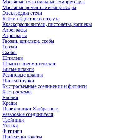
Масляные коаксиальные компрессоры
Масляные ременные компрессоры
Электродвигатели
Блоки подготовки воздуха
Краскораспылители, пистолеты, хопперы
Аэрографы
Аэрографы
Гвозди, шпильки, скобы
Гвозди
Скобы
Шпильки
Шланги пневматические
Витые шланги
Резиновые шланги
Пневмотрубки
Быстросъемные соединения и фитинги
Быстросъемы
Елочки
Краны
Переходники Х-образные
Резьбовые соединители
Тройники
Уголки
Фитинги
Пневмопистолеты