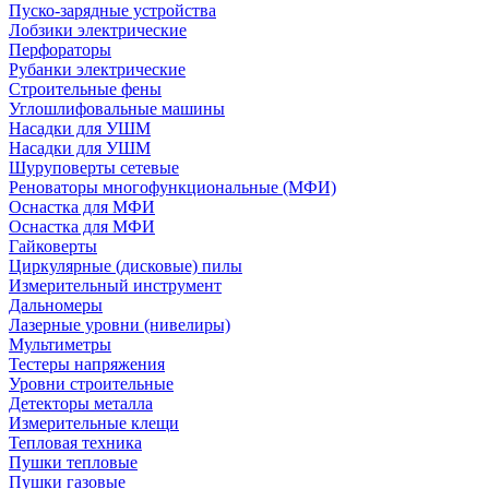
Пуско-зарядные устройства
Лобзики электрические
Перфораторы
Рубанки электрические
Строительные фены
Углошлифовальные машины
Насадки для УШМ
Насадки для УШМ
Шуруповерты сетевые
Реноваторы многофункциональные (МФИ)
Оснастка для МФИ
Оснастка для МФИ
Гайковерты
Циркулярные (дисковые) пилы
Измерительный инструмент
Дальномеры
Лазерные уровни (нивелиры)
Мультиметры
Тестеры напряжения
Уровни строительные
Детекторы металла
Измерительные клещи
Тепловая техника
Пушки тепловые
Пушки газовые