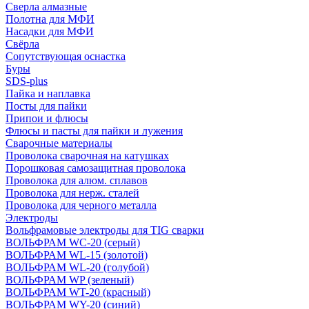
Сверла алмазные
Полотна для МФИ
Насадки для МФИ
Свёрла
Сопутствующая оснастка
Буры
SDS-plus
Пайка и наплавка
Посты для пайки
Припои и флюсы
Флюсы и пасты для пайки и лужения
Сварочные материалы
Проволока сварочная на катушках
Порошковая самозащитная проволока
Проволока для алюм. сплавов
Проволока для нерж. сталей
Проволока для черного металла
Электроды
Вольфрамовые электроды для TIG сварки
ВОЛЬФРАМ WC-20 (серый)
ВОЛЬФРАМ WL-15 (золотой)
ВОЛЬФРАМ WL-20 (голубой)
ВОЛЬФРАМ WP (зеленый)
ВОЛЬФРАМ WT-20 (красный)
ВОЛЬФРАМ WY-20 (синий)