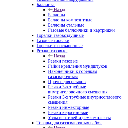
Баллоны
Назад
Баллоны
Баллоны композитные
Баллоны стальные
Газовые баллончики и картриджи
Горелки газовоздушные
Газовые горелки
Горелки газосварочные
Резаки газовые
Назад
Резаки газовые
Гайки крепления мундштуков
Наконечники к горелкам
газосварочным
Прочее для резаков
Резаки 3-х трубные
внутриголовочного смешения
Резаки 3-х трубные внутрисоплового
смешения
Резаки инжекторные
Резаки керосиновые
Узлы вентилей и ремкомплекты
Товары для газосварочных работ
Назад