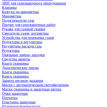
ЗИП для газосварочного оборудования
Клапаны
Кожухи на манометры
Манометры
Подогреватели газа
Прочее для газосварочных работ
Рукава для газовой сварки
Смесители газов, ротаметры
Устройства для перекачки газов
Редукторы и регуляторы
Регуляторы расхода газа
Редукторы
Паяльные лампы, насадки
Средства защиты
Краги сварщика
Диоптрические линзы
Краги сварщика
Краги сварщика
Защита органов дыхания
Маски с автоматическим светофильтром
Маски сварщика и защитные щитки
Очки защитные
Перчатки
Пластины защитные
Пожарная безопасность