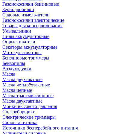
Газонокосилки бензиновые
Зернодробилки
Садовые измельчители
Газонокосилки электрические
Товары для консервирования
Умывальники
Пилы аккумуляторные
Опрыскиватели
Секаторы аккумуляторные
Мотокультиваторы
Бензиновые триммеры
Бензопилы
Воздуходувки
Масла
Масла двухтактные
Масла четырёхтактные
Масла цепные
Масла трансмиссионные
Масла двухтактные
Мойки высокого давления
Снегоуборщики
Электрические триммеры
Силовая техника
Источники бесперебойного питания
Удлинители силовые