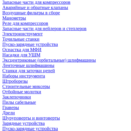
Запасные части для компрессоров
Аварийные и обратные клапаны
Воздушные фильтры в сборе
Манометры
Реле для компрессоров
Запасные части для нейлеров и степлеров
Электроинструмент
Точильные станки
Пуско-зарядные устройства
Оснастка для МФИ
Насадки для УШМ
Эксцентриковые (орбитальные) шлифмашины
Ленточные шлифмашины
Станки для заточки цепей
Наборы инструмента
Штроборезы
Строительные миксеры
Отбойные молотки
Заклепочники
Пилы сабельные
Граверы
Дрели
Шуруповерты и винтоверты
Зарядные устройства
Пуско-зарядные устройства