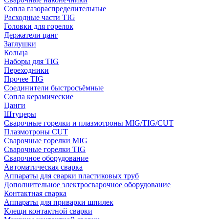
Сопла газораспределительные
Расходные части TIG
Головки для горелок
Держатели цанг
Заглушки
Кольца
Наборы для TIG
Переходники
Прочее TIG
Соединители быстросъёмные
Сопла керамические
Цанги
Штуцеры
Сварочные горелки и плазмотроны MIG/TIG/CUT
Плазмотроны CUT
Сварочные горелки MIG
Сварочные горелки TIG
Сварочное оборудование
Автоматическая сварка
Аппараты для сварки пластиковых труб
Дополнительное электросварочное оборудование
Контактная сварка
Аппараты для приварки шпилек
Клещи контактной сварки