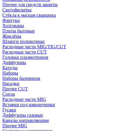
Прочее для средств защиты
Светофильтры
Стёкла к маскам сварщика
Фартуки
Хозтовары
Плиты бытовые
Жиклёры
Шланги поливочные
Расходные части MIG/TIG/CUT
Расходные части CUT
Головки плазмотронов
Диффузоры
Катоды
Наборы
Наборы балеринок
Насадки
Прочее CUT
Сопла
Расходные части MIG
Вставки под наконечники
Гусаки
Диффузоры газовые
Каналы направляющие
Прочее MIG
Сварочные наконечники