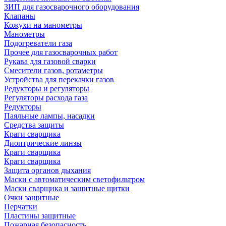
ЗИП для газосварочного оборудования
Клапаны
Кожухи на манометры
Манометры
Подогреватели газа
Прочее для газосварочных работ
Рукава для газовой сварки
Смесители газов, ротаметры
Устройства для перекачки газов
Редукторы и регуляторы
Регуляторы расхода газа
Редукторы
Паяльные лампы, насадки
Средства защиты
Краги сварщика
Диоптрические линзы
Краги сварщика
Краги сварщика
Защита органов дыхания
Маски с автоматическим светофильтром
Маски сварщика и защитные щитки
Очки защитные
Перчатки
Пластины защитные
Пожарная безопасность