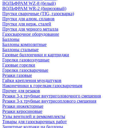
ВОЛЬФРАМ WZ-8 (белый)
ВОЛЬФРАМ WR-2 (бирюзовый)
Прутки сварочные (TIG, газосварка)
Прутки для алюм. сплавов
Прутки для нерж. сталей
Прутки для черного металла
Газосварочное оборудование
Баллоны
Баллоны композитные
Баллоны стальные
Газовые баллончики и картриджи
Горелки газовоздушные
Газовые горелки
Горелки газосварочные
Резаки газовые
Гайки крепления мундштуков
Наконечники к горелкам газосварочным
Прочее для резаков
Резаки 3-х трубные внутриголовочного смешения
Резаки 3-х трубные внутрисоплового смешения
Резаки инжекторные
Резаки керосиновые
Узлы вентилей и ремкомплекты
Товары для газосварочных работ
Защитные колпаки на баллоны