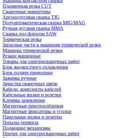
Машины контактной сварки
Плазменная резка CUT
Сварочные инверторы
Аргонодуговая сварка TIG
Полуавтоматическая сварка MIG/MAG
Ручная дуговая сварка MMA
Сварка под флюсом SAW
Термическая резка
Запасные части к машинам термической резки
Машины термической резки
Резаки машинные
Товары для электросварочных работ
Блок жидкостного охлаждения
Блок подачи проволоки
Зажимы ручные
Зачистка сварочных швов
Кабели, комплекты кабелей
Кабельные вилки и розетки
Клеммы заземления
Магнитные приспособления
Магнитные фиксаторы и уголки
Панельные вилки и розетки
Пеналы-термосы
Подающие механизмы
Прочее для электросварочных работ