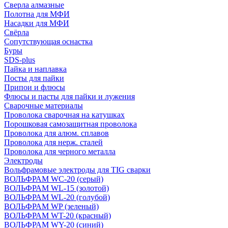
Сверла алмазные
Полотна для МФИ
Насадки для МФИ
Свёрла
Сопутствующая оснастка
Буры
SDS-plus
Пайка и наплавка
Посты для пайки
Припои и флюсы
Флюсы и пасты для пайки и лужения
Сварочные материалы
Проволока сварочная на катушках
Порошковая самозащитная проволока
Проволока для алюм. сплавов
Проволока для нерж. сталей
Проволока для черного металла
Электроды
Вольфрамовые электроды для TIG сварки
ВОЛЬФРАМ WC-20 (серый)
ВОЛЬФРАМ WL-15 (золотой)
ВОЛЬФРАМ WL-20 (голубой)
ВОЛЬФРАМ WP (зеленый)
ВОЛЬФРАМ WT-20 (красный)
ВОЛЬФРАМ WY-20 (синий)