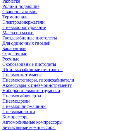
Разметка
Ролики подающие
Сварочная химия
Термопеналы
Электрододержатели
Пневмооборудование
Масла и смазки
Гвоздезабивные пистолеты
Для одиночных гвоздей
Барабанные
Отделочные
Реечные
Скобозабивные пистолеты
Шпилькозабивные пистолеты
Пневмоинструмент
Пневмостеплеры, гвоздезабиватели
Аксессуары к пневмоинструменту
Наборы пневмоинструмента
Пневмогайковерты
Пневмодрели
Пневмошлифмашины
Пневмомолотки
Компрессоры
Автомобильные компрессоры
Безмасляные компрессоры