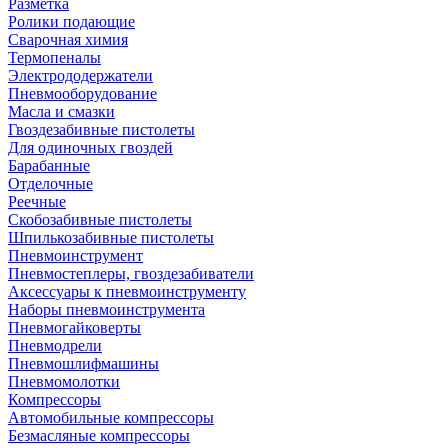
Разметка
Ролики подающие
Сварочная химия
Термопеналы
Электрододержатели
Пневмооборудование
Масла и смазки
Гвоздезабивные пистолеты
Для одиночных гвоздей
Барабанные
Отделочные
Реечные
Скобозабивные пистолеты
Шпилькозабивные пистолеты
Пневмоинструмент
Пневмостеплеры, гвоздезабиватели
Аксессуары к пневмоинструменту
Наборы пневмоинструмента
Пневмогайковерты
Пневмодрели
Пневмошлифмашины
Пневмомолотки
Компрессоры
Автомобильные компрессоры
Безмасляные компрессоры