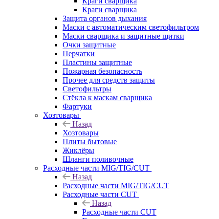
Краги сварщика
Краги сварщика
Защита органов дыхания
Маски с автоматическим светофильтром
Маски сварщика и защитные щитки
Очки защитные
Перчатки
Пластины защитные
Пожарная безопасность
Прочее для средств защиты
Светофильтры
Стёкла к маскам сварщика
Фартуки
Хозтовары
Назад
Хозтовары
Плиты бытовые
Жиклёры
Шланги поливочные
Расходные части MIG/TIG/CUT
Назад
Расходные части MIG/TIG/CUT
Расходные части CUT
Назад
Расходные части CUT