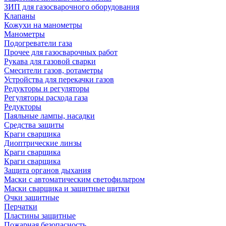
ЗИП для газосварочного оборудования
Клапаны
Кожухи на манометры
Манометры
Подогреватели газа
Прочее для газосварочных работ
Рукава для газовой сварки
Смесители газов, ротаметры
Устройства для перекачки газов
Редукторы и регуляторы
Регуляторы расхода газа
Редукторы
Паяльные лампы, насадки
Средства защиты
Краги сварщика
Диоптрические линзы
Краги сварщика
Краги сварщика
Защита органов дыхания
Маски с автоматическим светофильтром
Маски сварщика и защитные щитки
Очки защитные
Перчатки
Пластины защитные
Пожарная безопасность