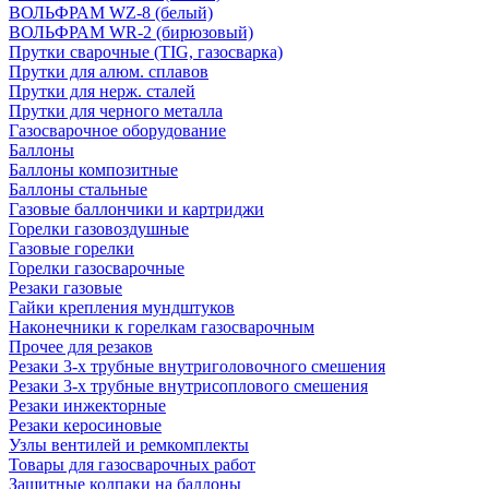
ВОЛЬФРАМ WZ-8 (белый)
ВОЛЬФРАМ WR-2 (бирюзовый)
Прутки сварочные (TIG, газосварка)
Прутки для алюм. сплавов
Прутки для нерж. сталей
Прутки для черного металла
Газосварочное оборудование
Баллоны
Баллоны композитные
Баллоны стальные
Газовые баллончики и картриджи
Горелки газовоздушные
Газовые горелки
Горелки газосварочные
Резаки газовые
Гайки крепления мундштуков
Наконечники к горелкам газосварочным
Прочее для резаков
Резаки 3-х трубные внутриголовочного смешения
Резаки 3-х трубные внутрисоплового смешения
Резаки инжекторные
Резаки керосиновые
Узлы вентилей и ремкомплекты
Товары для газосварочных работ
Защитные колпаки на баллоны