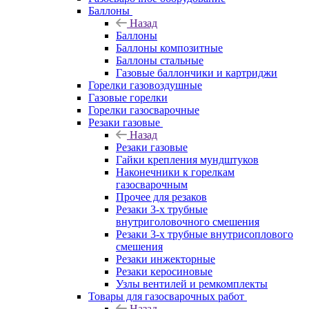
Баллоны
Назад
Баллоны
Баллоны композитные
Баллоны стальные
Газовые баллончики и картриджи
Горелки газовоздушные
Газовые горелки
Горелки газосварочные
Резаки газовые
Назад
Резаки газовые
Гайки крепления мундштуков
Наконечники к горелкам
газосварочным
Прочее для резаков
Резаки 3-х трубные
внутриголовочного смешения
Резаки 3-х трубные внутрисоплового
смешения
Резаки инжекторные
Резаки керосиновые
Узлы вентилей и ремкомплекты
Товары для газосварочных работ
Назад