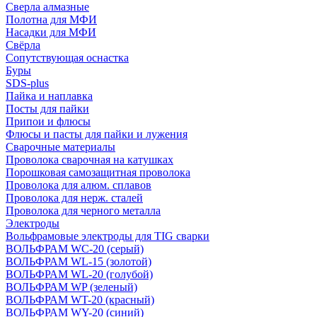
Сверла алмазные
Полотна для МФИ
Насадки для МФИ
Свёрла
Сопутствующая оснастка
Буры
SDS-plus
Пайка и наплавка
Посты для пайки
Припои и флюсы
Флюсы и пасты для пайки и лужения
Сварочные материалы
Проволока сварочная на катушках
Порошковая самозащитная проволока
Проволока для алюм. сплавов
Проволока для нерж. сталей
Проволока для черного металла
Электроды
Вольфрамовые электроды для TIG сварки
ВОЛЬФРАМ WC-20 (серый)
ВОЛЬФРАМ WL-15 (золотой)
ВОЛЬФРАМ WL-20 (голубой)
ВОЛЬФРАМ WP (зеленый)
ВОЛЬФРАМ WT-20 (красный)
ВОЛЬФРАМ WY-20 (синий)