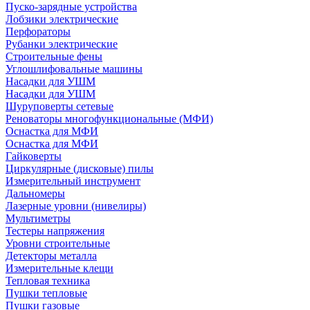
Пуско-зарядные устройства
Лобзики электрические
Перфораторы
Рубанки электрические
Строительные фены
Углошлифовальные машины
Насадки для УШМ
Насадки для УШМ
Шуруповерты сетевые
Реноваторы многофункциональные (МФИ)
Оснастка для МФИ
Оснастка для МФИ
Гайковерты
Циркулярные (дисковые) пилы
Измерительный инструмент
Дальномеры
Лазерные уровни (нивелиры)
Мультиметры
Тестеры напряжения
Уровни строительные
Детекторы металла
Измерительные клещи
Тепловая техника
Пушки тепловые
Пушки газовые