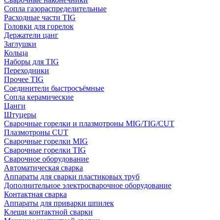
Сопла газораспределительные
Расходные части TIG
Головки для горелок
Держатели цанг
Заглушки
Кольца
Наборы для TIG
Переходники
Прочее TIG
Соединители быстросъёмные
Сопла керамические
Цанги
Штуцеры
Сварочные горелки и плазмотроны MIG/TIG/CUT
Плазмотроны CUT
Сварочные горелки MIG
Сварочные горелки TIG
Сварочное оборудование
Автоматическая сварка
Аппараты для сварки пластиковых труб
Дополнительное электросварочное оборудование
Контактная сварка
Аппараты для приварки шпилек
Клещи контактной сварки