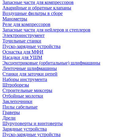
Запасные части для компрессоров
Аварийные и обратные клапаны
Воздушные фильтры в сборе
Манометры
Реле для компрессоров
Запасные части для нейлеров и степлеров
Электроинструмент
Точильные станки
Пуско-зарядные устройства
Оснастка для МФИ
Насадки для УШМ
Эксцентриковые (орбитальные) шлифмашины
Ленточные шлифмашины
Станки для заточки цепей
Наборы инструмента
Штроборезы
Строительные миксеры
Отбойные молотки
Заклепочники
Пилы сабельные
Граверы
Дрели
Шуруповерты и винтоверты
Зарядные устройства
Пуско-зарядные устройства