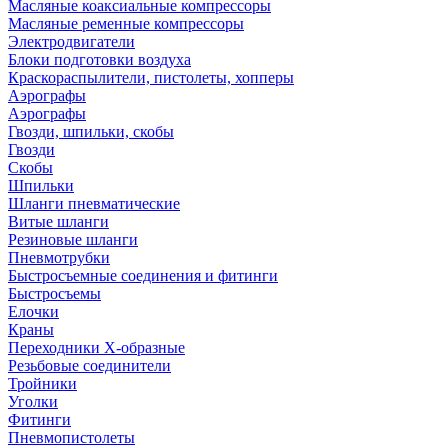
Масляные коаксиальные компрессоры
Масляные ременные компрессоры
Электродвигатели
Блоки подготовки воздуха
Краскораспылители, пистолеты, хопперы
Аэрографы
Аэрографы
Гвозди, шпильки, скобы
Гвозди
Скобы
Шпильки
Шланги пневматические
Витые шланги
Резиновые шланги
Пневмотрубки
Быстросъемные соединения и фитинги
Быстросъемы
Елочки
Краны
Переходники Х-образные
Резьбовые соединители
Тройники
Уголки
Фитинги
Пневмопистолеты