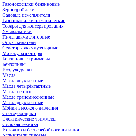
Газонокосилки бензиновые
Зернодробилки
Садовые измельчители
Газонокосилки электрические
Товары для консервирования
Умывальники
Пилы аккумуляторные
Опрыскиватели
Секаторы аккумуляторные
Мотокультиваторы
Бензиновые триммеры
Бензопилы
Воздуходувки
Масла
Масла двухтактные
Масла четырёхтактные
Масла цепные
Масла трансмиссионные
Масла двухтактные
Мойки высокого давления
Снегоуборщики
Электрические триммеры
Силовая техника
Источники бесперебойного питания
Удлинители силовые