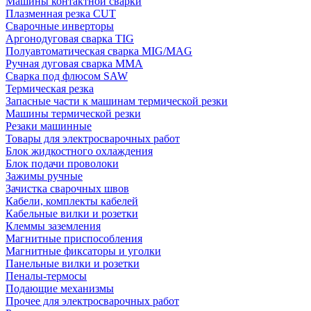
Машины контактной сварки
Плазменная резка CUT
Сварочные инверторы
Аргонодуговая сварка TIG
Полуавтоматическая сварка MIG/MAG
Ручная дуговая сварка MMA
Сварка под флюсом SAW
Термическая резка
Запасные части к машинам термической резки
Машины термической резки
Резаки машинные
Товары для электросварочных работ
Блок жидкостного охлаждения
Блок подачи проволоки
Зажимы ручные
Зачистка сварочных швов
Кабели, комплекты кабелей
Кабельные вилки и розетки
Клеммы заземления
Магнитные приспособления
Магнитные фиксаторы и уголки
Панельные вилки и розетки
Пеналы-термосы
Подающие механизмы
Прочее для электросварочных работ