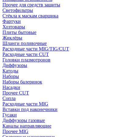
Прочее для средств защиты
Светофильтры
Стёкла к маскам сварщика
Фартуки
Хозтовары
Плиты бытовые
Жиклёры
Шланги поливочные
Расходные части MIG/TIG/CUT
Расходные части CUT
Головки плазмотронов
Диффузоры
Катоды
Наборы
Наборы балеринок
Насадки
Прочее CUT
Сопла
Расходные части MIG
Вставки под наконечники
Гусаки
Диффузоры газовые
Каналы направляющие
Прочее MIG
Сварочные наконечники