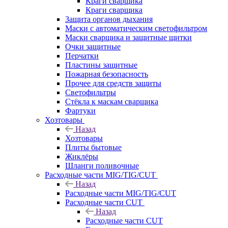
Краги сварщика
Краги сварщика
Защита органов дыхания
Маски с автоматическим светофильтром
Маски сварщика и защитные щитки
Очки защитные
Перчатки
Пластины защитные
Пожарная безопасность
Прочее для средств защиты
Светофильтры
Стёкла к маскам сварщика
Фартуки
Хозтовары
Назад
Хозтовары
Плиты бытовые
Жиклёры
Шланги поливочные
Расходные части MIG/TIG/CUT
Назад
Расходные части MIG/TIG/CUT
Расходные части CUT
Назад
Расходные части CUT