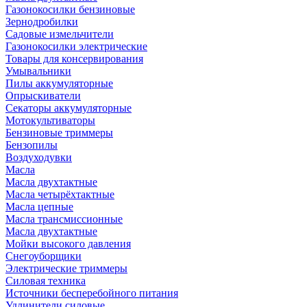
Газонокосилки бензиновые
Зернодробилки
Садовые измельчители
Газонокосилки электрические
Товары для консервирования
Умывальники
Пилы аккумуляторные
Опрыскиватели
Секаторы аккумуляторные
Мотокультиваторы
Бензиновые триммеры
Бензопилы
Воздуходувки
Масла
Масла двухтактные
Масла четырёхтактные
Масла цепные
Масла трансмиссионные
Масла двухтактные
Мойки высокого давления
Снегоуборщики
Электрические триммеры
Силовая техника
Источники бесперебойного питания
Удлинители силовые