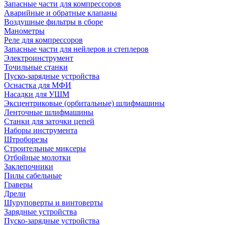
Запасные части для компрессоров
Аварийные и обратные клапаны
Воздушные фильтры в сборе
Манометры
Реле для компрессоров
Запасные части для нейлеров и степлеров
Электроинструмент
Точильные станки
Пуско-зарядные устройства
Оснастка для МФИ
Насадки для УШМ
Эксцентриковые (орбитальные) шлифмашины
Ленточные шлифмашины
Станки для заточки цепей
Наборы инструмента
Штроборезы
Строительные миксеры
Отбойные молотки
Заклепочники
Пилы сабельные
Граверы
Дрели
Шуруповерты и винтоверты
Зарядные устройства
Пуско-зарядные устройства