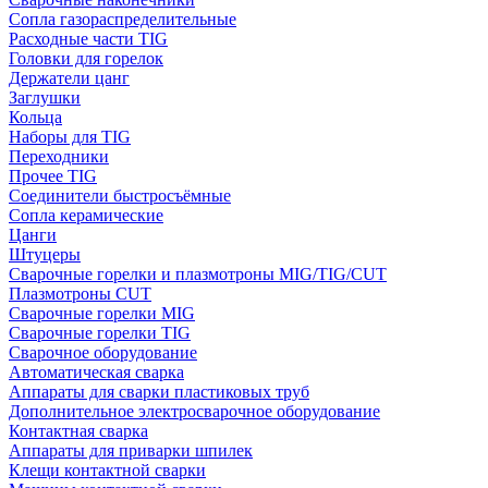
Сопла газораспределительные
Расходные части TIG
Головки для горелок
Держатели цанг
Заглушки
Кольца
Наборы для TIG
Переходники
Прочее TIG
Соединители быстросъёмные
Сопла керамические
Цанги
Штуцеры
Сварочные горелки и плазмотроны MIG/TIG/CUT
Плазмотроны CUT
Сварочные горелки MIG
Сварочные горелки TIG
Сварочное оборудование
Автоматическая сварка
Аппараты для сварки пластиковых труб
Дополнительное электросварочное оборудование
Контактная сварка
Аппараты для приварки шпилек
Клещи контактной сварки