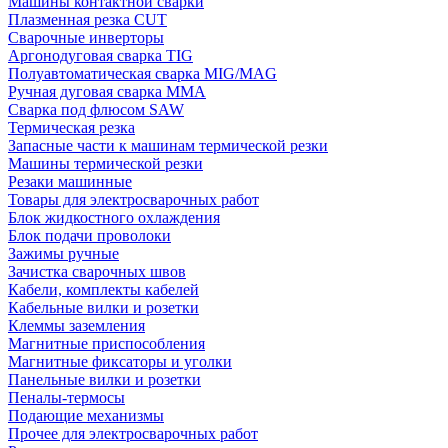
Машины контактной сварки
Плазменная резка CUT
Сварочные инверторы
Аргонодуговая сварка TIG
Полуавтоматическая сварка MIG/MAG
Ручная дуговая сварка MMA
Сварка под флюсом SAW
Термическая резка
Запасные части к машинам термической резки
Машины термической резки
Резаки машинные
Товары для электросварочных работ
Блок жидкостного охлаждения
Блок подачи проволоки
Зажимы ручные
Зачистка сварочных швов
Кабели, комплекты кабелей
Кабельные вилки и розетки
Клеммы заземления
Магнитные приспособления
Магнитные фиксаторы и уголки
Панельные вилки и розетки
Пеналы-термосы
Подающие механизмы
Прочее для электросварочных работ