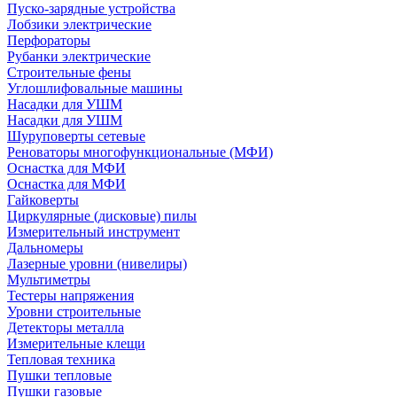
Пуско-зарядные устройства
Лобзики электрические
Перфораторы
Рубанки электрические
Строительные фены
Углошлифовальные машины
Насадки для УШМ
Насадки для УШМ
Шуруповерты сетевые
Реноваторы многофункциональные (МФИ)
Оснастка для МФИ
Оснастка для МФИ
Гайковерты
Циркулярные (дисковые) пилы
Измерительный инструмент
Дальномеры
Лазерные уровни (нивелиры)
Мультиметры
Тестеры напряжения
Уровни строительные
Детекторы металла
Измерительные клещи
Тепловая техника
Пушки тепловые
Пушки газовые