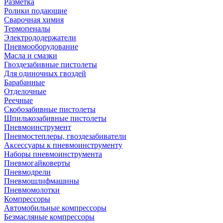
Разметка
Ролики подающие
Сварочная химия
Термопеналы
Электрододержатели
Пневмооборудование
Масла и смазки
Гвоздезабивные пистолеты
Для одиночных гвоздей
Барабанные
Отделочные
Реечные
Скобозабивные пистолеты
Шпилькозабивные пистолеты
Пневмоинструмент
Пневмостеплеры, гвоздезабиватели
Аксессуары к пневмоинструменту
Наборы пневмоинструмента
Пневмогайковерты
Пневмодрели
Пневмошлифмашины
Пневмомолотки
Компрессоры
Автомобильные компрессоры
Безмасляные компрессоры