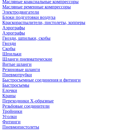
Масляные коаксиальные компрессоры
Масляные ременные компрессоры
Электродвигатели
Блоки подготовки воздуха
Краскораспылители, пистолеты, хопперы
Аэрографы
Аэрографы
Гвозди, шпильки, скобы
Гвозди
Скобы
Шпильки
Шланги пневматические
Витые шланги
Резиновые шланги
Пневмотрубки
Быстросъемные соединения и фитинги
Быстросъемы
Елочки
Краны
Переходники Х-образные
Резьбовые соединители
Тройники
Уголки
Фитинги
Пневмопистолеты