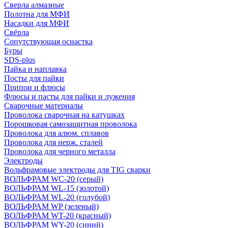
Сверла алмазные
Полотна для МФИ
Насадки для МФИ
Свёрла
Сопутствующая оснастка
Буры
SDS-plus
Пайка и наплавка
Посты для пайки
Припои и флюсы
Флюсы и пасты для пайки и лужения
Сварочные материалы
Проволока сварочная на катушках
Порошковая самозащитная проволока
Проволока для алюм. сплавов
Проволока для нерж. сталей
Проволока для черного металла
Электроды
Вольфрамовые электроды для TIG сварки
ВОЛЬФРАМ WC-20 (серый)
ВОЛЬФРАМ WL-15 (золотой)
ВОЛЬФРАМ WL-20 (голубой)
ВОЛЬФРАМ WP (зеленый)
ВОЛЬФРАМ WT-20 (красный)
ВОЛЬФРАМ WY-20 (синий)