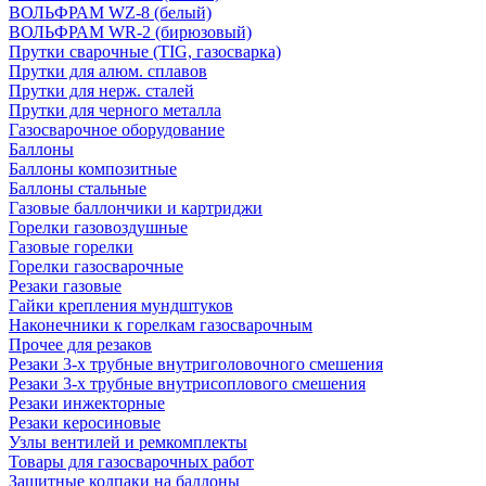
ВОЛЬФРАМ WZ-8 (белый)
ВОЛЬФРАМ WR-2 (бирюзовый)
Прутки сварочные (TIG, газосварка)
Прутки для алюм. сплавов
Прутки для нерж. сталей
Прутки для черного металла
Газосварочное оборудование
Баллоны
Баллоны композитные
Баллоны стальные
Газовые баллончики и картриджи
Горелки газовоздушные
Газовые горелки
Горелки газосварочные
Резаки газовые
Гайки крепления мундштуков
Наконечники к горелкам газосварочным
Прочее для резаков
Резаки 3-х трубные внутриголовочного смешения
Резаки 3-х трубные внутрисоплового смешения
Резаки инжекторные
Резаки керосиновые
Узлы вентилей и ремкомплекты
Товары для газосварочных работ
Защитные колпаки на баллоны