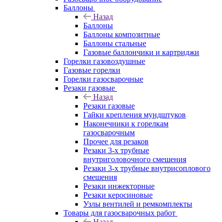
Баллоны
Назад
Баллоны
Баллоны композитные
Баллоны стальные
Газовые баллончики и картриджи
Горелки газовоздушные
Газовые горелки
Горелки газосварочные
Резаки газовые
Назад
Резаки газовые
Гайки крепления мундштуков
Наконечники к горелкам
газосварочным
Прочее для резаков
Резаки 3-х трубные
внутриголовочного смешения
Резаки 3-х трубные внутрисоплового
смешения
Резаки инжекторные
Резаки керосиновые
Узлы вентилей и ремкомплекты
Товары для газосварочных работ
Назад