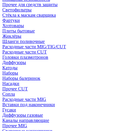
Прочее для средств защиты
Светофильтры
Стёкла к маскам сварщика
Фартуки
Хозтовары
Плиты бытовые
Жиклёры
Шланги поливочные
Расходные части MIG/TIG/CUT
Расходные части CUT
Головки плазмотронов
Диффузоры
Катоды
Наборы
Наборы балеринок
Насадки
Прочее CUT
Сопла
Расходные части MIG
Вставки под наконечники
Гусаки
Диффузоры газовые
Каналы направляющие
Прочее MIG
Сварочные наконечники