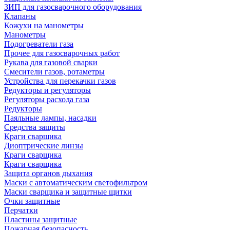
ЗИП для газосварочного оборудования
Клапаны
Кожухи на манометры
Манометры
Подогреватели газа
Прочее для газосварочных работ
Рукава для газовой сварки
Смесители газов, ротаметры
Устройства для перекачки газов
Редукторы и регуляторы
Регуляторы расхода газа
Редукторы
Паяльные лампы, насадки
Средства защиты
Краги сварщика
Диоптрические линзы
Краги сварщика
Краги сварщика
Защита органов дыхания
Маски с автоматическим светофильтром
Маски сварщика и защитные щитки
Очки защитные
Перчатки
Пластины защитные
Пожарная безопасность