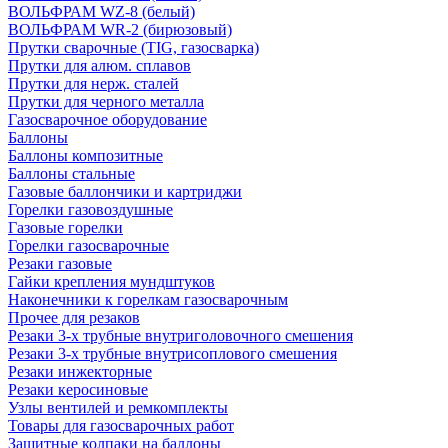
ВОЛЬФРАМ WZ-8 (белый)
ВОЛЬФРАМ WR-2 (бирюзовый)
Прутки сварочные (TIG, газосварка)
Прутки для алюм. сплавов
Прутки для нерж. сталей
Прутки для черного металла
Газосварочное оборудование
Баллоны
Баллоны композитные
Баллоны стальные
Газовые баллончики и картриджи
Горелки газовоздушные
Газовые горелки
Горелки газосварочные
Резаки газовые
Гайки крепления мундштуков
Наконечники к горелкам газосварочным
Прочее для резаков
Резаки 3-х трубные внутриголовочного смешения
Резаки 3-х трубные внутрисоплового смешения
Резаки инжекторные
Резаки керосиновые
Узлы вентилей и ремкомплекты
Товары для газосварочных работ
Защитные колпаки на баллоны