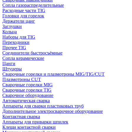
Сопла газораспределительные
Расходные части TIG
Головки для горелок
Держатели цанг
Заглушки
Кольца
Наборы для TIG
Переходники
Прочее TIG
Соединители быстросъёмные
Сопла керамические
Цанги
Штуцеры
Сварочные горелки и плазмотроны MIG/TIG/CUT
Плазмотроны CUT
Сварочные горелки MIG
Сварочные горелки TIG
Сварочное оборудование
Автоматическая сварка
Аппараты для сварки пластиковых труб
Дополнительное электросварочное оборудование
Контактная сварка
Аппараты для приварки шпилек
Клещи контактной сварки