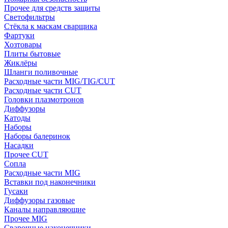
Прочее для средств защиты
Светофильтры
Стёкла к маскам сварщика
Фартуки
Хозтовары
Плиты бытовые
Жиклёры
Шланги поливочные
Расходные части MIG/TIG/CUT
Расходные части CUT
Головки плазмотронов
Диффузоры
Катоды
Наборы
Наборы балеринок
Насадки
Прочее CUT
Сопла
Расходные части MIG
Вставки под наконечники
Гусаки
Диффузоры газовые
Каналы направляющие
Прочее MIG
Сварочные наконечники