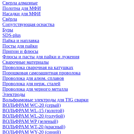
Сверла алмазные
Полотна для МФИ
Насадки для МФИ
Свёрла
Сопутствующая оснастка
Буры
SDS-plus
Пайка и наплавка
Посты для пайки
Припои и флюсы
Флюсы и пасты для пайки и лужения
Сварочные материалы
Проволока сварочная на катушках
Порошковая самозащитная проволока
Проволока для алюм. сплавов
Проволока для нерж. сталей
Проволока для черного металла
Электроды
Вольфрамовые электроды для TIG сварки
ВОЛЬФРАМ WC-20 (серый)
ВОЛЬФРАМ WL-15 (золотой)
ВОЛЬФРАМ WL-20 (голубой)
ВОЛЬФРАМ WP (зеленый)
ВОЛЬФРАМ WT-20 (красный)
ВОЛЬФРАМ WY-20 (синий)