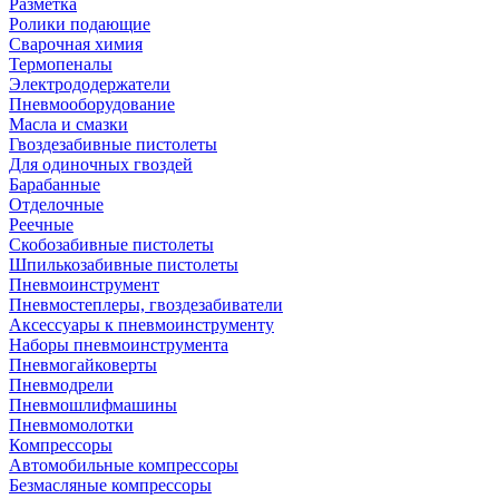
Разметка
Ролики подающие
Сварочная химия
Термопеналы
Электрододержатели
Пневмооборудование
Масла и смазки
Гвоздезабивные пистолеты
Для одиночных гвоздей
Барабанные
Отделочные
Реечные
Скобозабивные пистолеты
Шпилькозабивные пистолеты
Пневмоинструмент
Пневмостеплеры, гвоздезабиватели
Аксессуары к пневмоинструменту
Наборы пневмоинструмента
Пневмогайковерты
Пневмодрели
Пневмошлифмашины
Пневмомолотки
Компрессоры
Автомобильные компрессоры
Безмасляные компрессоры