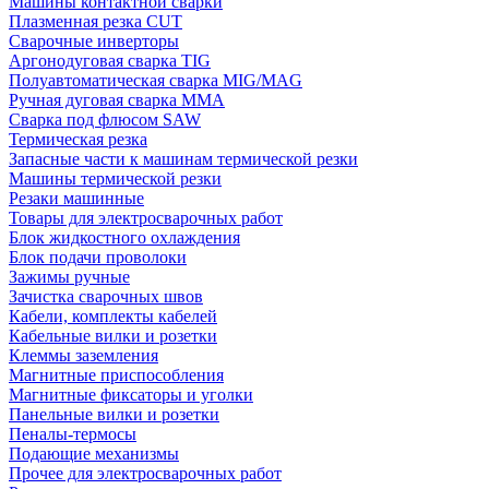
Машины контактной сварки
Плазменная резка CUT
Сварочные инверторы
Аргонодуговая сварка TIG
Полуавтоматическая сварка MIG/MAG
Ручная дуговая сварка MMA
Сварка под флюсом SAW
Термическая резка
Запасные части к машинам термической резки
Машины термической резки
Резаки машинные
Товары для электросварочных работ
Блок жидкостного охлаждения
Блок подачи проволоки
Зажимы ручные
Зачистка сварочных швов
Кабели, комплекты кабелей
Кабельные вилки и розетки
Клеммы заземления
Магнитные приспособления
Магнитные фиксаторы и уголки
Панельные вилки и розетки
Пеналы-термосы
Подающие механизмы
Прочее для электросварочных работ