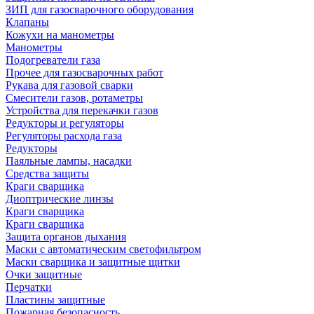
ЗИП для газосварочного оборудования
Клапаны
Кожухи на манометры
Манометры
Подогреватели газа
Прочее для газосварочных работ
Рукава для газовой сварки
Смесители газов, ротаметры
Устройства для перекачки газов
Редукторы и регуляторы
Регуляторы расхода газа
Редукторы
Паяльные лампы, насадки
Средства защиты
Краги сварщика
Диоптрические линзы
Краги сварщика
Краги сварщика
Защита органов дыхания
Маски с автоматическим светофильтром
Маски сварщика и защитные щитки
Очки защитные
Перчатки
Пластины защитные
Пожарная безопасность