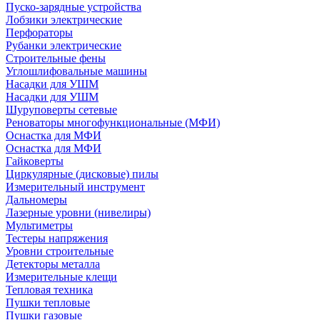
Пуско-зарядные устройства
Лобзики электрические
Перфораторы
Рубанки электрические
Строительные фены
Углошлифовальные машины
Насадки для УШМ
Насадки для УШМ
Шуруповерты сетевые
Реноваторы многофункциональные (МФИ)
Оснастка для МФИ
Оснастка для МФИ
Гайковерты
Циркулярные (дисковые) пилы
Измерительный инструмент
Дальномеры
Лазерные уровни (нивелиры)
Мультиметры
Тестеры напряжения
Уровни строительные
Детекторы металла
Измерительные клещи
Тепловая техника
Пушки тепловые
Пушки газовые