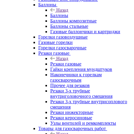
Баллоны
Назад
Баллоны
Баллоны композитные
Баллоны стальные
Газовые баллончики и картриджи
Горелки газовоздушные
Газовые горелки
Горелки газосварочные
Резаки газовые
Назад
Резаки газовые
Гайки крепления мундштуков
Наконечники к горелкам
газосварочным
Прочее для резаков
Резаки 3-х трубные
внутриголовочного смешения
Резаки 3-х трубные внутрисоплового
смешения
Резаки инжекторные
Резаки керосиновые
Узлы вентилей и ремкомплекты
Товары для газосварочных работ
Назад