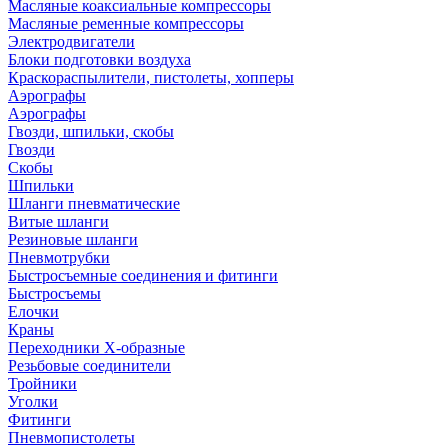
Масляные коаксиальные компрессоры
Масляные ременные компрессоры
Электродвигатели
Блоки подготовки воздуха
Краскораспылители, пистолеты, хопперы
Аэрографы
Аэрографы
Гвозди, шпильки, скобы
Гвозди
Скобы
Шпильки
Шланги пневматические
Витые шланги
Резиновые шланги
Пневмотрубки
Быстросъемные соединения и фитинги
Быстросъемы
Елочки
Краны
Переходники Х-образные
Резьбовые соединители
Тройники
Уголки
Фитинги
Пневмопистолеты