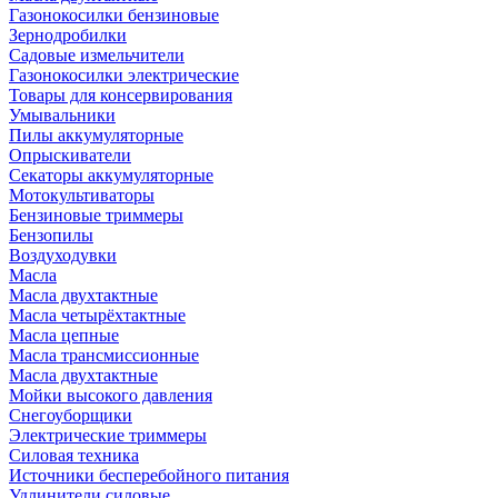
Газонокосилки бензиновые
Зернодробилки
Садовые измельчители
Газонокосилки электрические
Товары для консервирования
Умывальники
Пилы аккумуляторные
Опрыскиватели
Секаторы аккумуляторные
Мотокультиваторы
Бензиновые триммеры
Бензопилы
Воздуходувки
Масла
Масла двухтактные
Масла четырёхтактные
Масла цепные
Масла трансмиссионные
Масла двухтактные
Мойки высокого давления
Снегоуборщики
Электрические триммеры
Силовая техника
Источники бесперебойного питания
Удлинители силовые