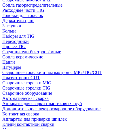
Сопла газораспределительные
Расходные части TIG
Головки для горелок
Держатели цанг
Заглушки
Кольца
Наборы для TIG
Переходники
Прочее TIG
Соединители быстросъёмные
Сопла керамические
Цанги
Штуцеры
Сварочные горелки и плазмотроны MIG/TIG/CUT
Плазмотроны CUT
Сварочные горелки MIG
Сварочные горелки TIG
Сварочное оборудование
Автоматическая сварка
Аппараты для сварки пластиковых труб
Дополнительное электросварочное оборудование
Контактная сварка
Аппараты для приварки шпилек
Клещи контактной сварки