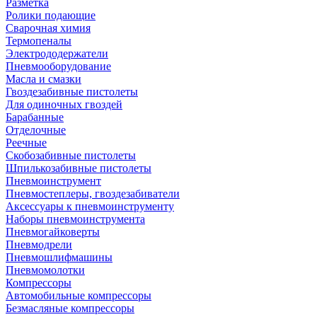
Разметка
Ролики подающие
Сварочная химия
Термопеналы
Электрододержатели
Пневмооборудование
Масла и смазки
Гвоздезабивные пистолеты
Для одиночных гвоздей
Барабанные
Отделочные
Реечные
Скобозабивные пистолеты
Шпилькозабивные пистолеты
Пневмоинструмент
Пневмостеплеры, гвоздезабиватели
Аксессуары к пневмоинструменту
Наборы пневмоинструмента
Пневмогайковерты
Пневмодрели
Пневмошлифмашины
Пневмомолотки
Компрессоры
Автомобильные компрессоры
Безмасляные компрессоры