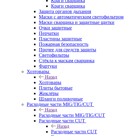
Краги сварщика
Краги сварщика
Защита органов дыхания
Маски с автоматическим светофильтром
Маски сварщика и защитные щитки
Очки защитные
Перчатки
Пластины защитные
Пожарная безопасность
Прочее для средств защиты
Светофильтры
Стёкла к маскам сварщика
Фартуки
Хозтовары
Назад
Хозтовары
Плиты бытовые
Жиклёры
Шланги поливочные
Расходные части MIG/TIG/CUT
Назад
Расходные части MIG/TIG/CUT
Расходные части CUT
Назад
Расходные части CUT