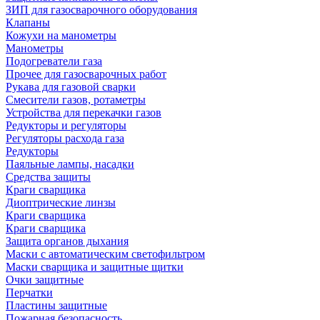
ЗИП для газосварочного оборудования
Клапаны
Кожухи на манометры
Манометры
Подогреватели газа
Прочее для газосварочных работ
Рукава для газовой сварки
Смесители газов, ротаметры
Устройства для перекачки газов
Редукторы и регуляторы
Регуляторы расхода газа
Редукторы
Паяльные лампы, насадки
Средства защиты
Краги сварщика
Диоптрические линзы
Краги сварщика
Краги сварщика
Защита органов дыхания
Маски с автоматическим светофильтром
Маски сварщика и защитные щитки
Очки защитные
Перчатки
Пластины защитные
Пожарная безопасность