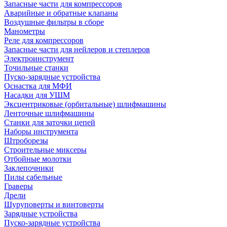
Запасные части для компрессоров
Аварийные и обратные клапаны
Воздушные фильтры в сборе
Манометры
Реле для компрессоров
Запасные части для нейлеров и степлеров
Электроинструмент
Точильные станки
Пуско-зарядные устройства
Оснастка для МФИ
Насадки для УШМ
Эксцентриковые (орбитальные) шлифмашины
Ленточные шлифмашины
Станки для заточки цепей
Наборы инструмента
Штроборезы
Строительные миксеры
Отбойные молотки
Заклепочники
Пилы сабельные
Граверы
Дрели
Шуруповерты и винтоверты
Зарядные устройства
Пуско-зарядные устройства