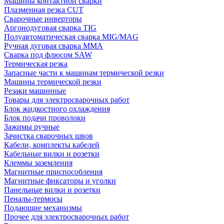
Машины контактной сварки
Плазменная резка CUT
Сварочные инверторы
Аргонодуговая сварка TIG
Полуавтоматическая сварка MIG/MAG
Ручная дуговая сварка MMA
Сварка под флюсом SAW
Термическая резка
Запасные части к машинам термической резки
Машины термической резки
Резаки машинные
Товары для электросварочных работ
Блок жидкостного охлаждения
Блок подачи проволоки
Зажимы ручные
Зачистка сварочных швов
Кабели, комплекты кабелей
Кабельные вилки и розетки
Клеммы заземления
Магнитные приспособления
Магнитные фиксаторы и уголки
Панельные вилки и розетки
Пеналы-термосы
Подающие механизмы
Прочее для электросварочных работ