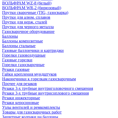
ВОЛЬФРАМ WZ-8 (белый)
ВОЛЬФРАМ WR-2 (бирюзовый)
Прутки сварочные (TIG, газосварка)
Прутки для алюм. сплавов
Прутки для нерж. сталей
Прутки для черного металла
Газосварочное оборудование
Баллоны
Баллоны композитные
Баллоны стальные
Газовые баллончики и картриджи
Горелки газовоздушные
Газовые горелки
Горелки газосварочные
Резаки газовые
Гайки крепления мундштуков
Наконечники к горелкам газосварочным
Прочее для резаков
Резаки 3-х трубные внутриголовочного смешения
Резаки 3-х трубные внутрисоплового смешения
Резаки инжекторные
Резаки керосиновые
Узлы вентилей и ремкомплекты
Товары для газосварочных работ
Защитные колпаки на баллоны