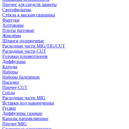
Прочее для средств защиты
Светофильтры
Стёкла к маскам сварщика
Фартуки
Хозтовары
Плиты бытовые
Жиклёры
Шланги поливочные
Расходные части MIG/TIG/CUT
Расходные части CUT
Головки плазмотронов
Диффузоры
Катоды
Наборы
Наборы балеринок
Насадки
Прочее CUT
Сопла
Расходные части MIG
Вставки под наконечники
Гусаки
Диффузоры газовые
Каналы направляющие
Прочее MIG
Сварочные наконечники