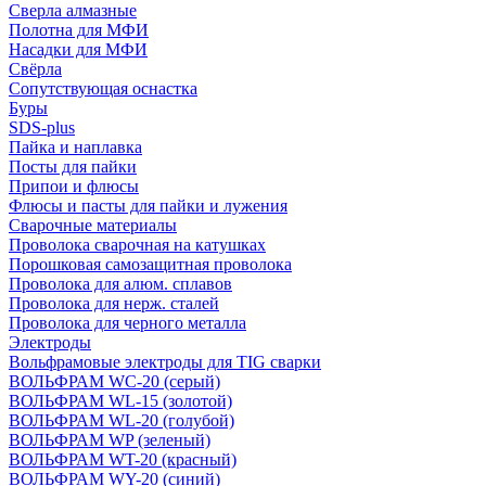
Сверла алмазные
Полотна для МФИ
Насадки для МФИ
Свёрла
Сопутствующая оснастка
Буры
SDS-plus
Пайка и наплавка
Посты для пайки
Припои и флюсы
Флюсы и пасты для пайки и лужения
Сварочные материалы
Проволока сварочная на катушках
Порошковая самозащитная проволока
Проволока для алюм. сплавов
Проволока для нерж. сталей
Проволока для черного металла
Электроды
Вольфрамовые электроды для TIG сварки
ВОЛЬФРАМ WC-20 (серый)
ВОЛЬФРАМ WL-15 (золотой)
ВОЛЬФРАМ WL-20 (голубой)
ВОЛЬФРАМ WP (зеленый)
ВОЛЬФРАМ WT-20 (красный)
ВОЛЬФРАМ WY-20 (синий)