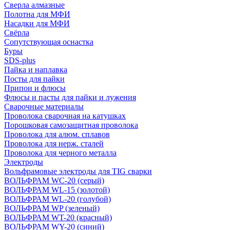
Сверла алмазные
Полотна для МФИ
Насадки для МФИ
Свёрла
Сопутствующая оснастка
Буры
SDS-plus
Пайка и наплавка
Посты для пайки
Припои и флюсы
Флюсы и пасты для пайки и лужения
Сварочные материалы
Проволока сварочная на катушках
Порошковая самозащитная проволока
Проволока для алюм. сплавов
Проволока для нерж. сталей
Проволока для черного металла
Электроды
Вольфрамовые электроды для TIG сварки
ВОЛЬФРАМ WC-20 (серый)
ВОЛЬФРАМ WL-15 (золотой)
ВОЛЬФРАМ WL-20 (голубой)
ВОЛЬФРАМ WP (зеленый)
ВОЛЬФРАМ WT-20 (красный)
ВОЛЬФРАМ WY-20 (синий)