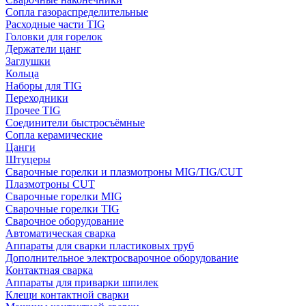
Сопла газораспределительные
Расходные части TIG
Головки для горелок
Держатели цанг
Заглушки
Кольца
Наборы для TIG
Переходники
Прочее TIG
Соединители быстросъёмные
Сопла керамические
Цанги
Штуцеры
Сварочные горелки и плазмотроны MIG/TIG/CUT
Плазмотроны CUT
Сварочные горелки MIG
Сварочные горелки TIG
Сварочное оборудование
Автоматическая сварка
Аппараты для сварки пластиковых труб
Дополнительное электросварочное оборудование
Контактная сварка
Аппараты для приварки шпилек
Клещи контактной сварки