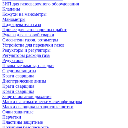
ЗИП для газосварочного оборудования
Клапаны
Кожухи на манометры
Манометры
Подогреватели газа
Прочее для газосварочных работ
Рукава для газовой сварки
Смесители газов, ротаметры
Устройства для перекачки газов
Редукторы и регуляторы
Регуляторы расхода газа
Редукторы
Паяльные лампы, насадки
Средства защиты
Краги сварщика
Диоптрические линзы
Краги сварщика
Краги сварщика
Защита органов дыхания
Маски с автоматическим светофильтром
Маски сварщика и защитные щитки
Очки защитные
Перчатки
Пластины защитные
Пожарная безопасность