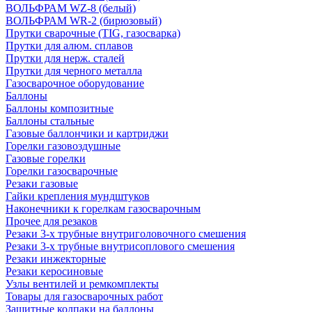
ВОЛЬФРАМ WZ-8 (белый)
ВОЛЬФРАМ WR-2 (бирюзовый)
Прутки сварочные (TIG, газосварка)
Прутки для алюм. сплавов
Прутки для нерж. сталей
Прутки для черного металла
Газосварочное оборудование
Баллоны
Баллоны композитные
Баллоны стальные
Газовые баллончики и картриджи
Горелки газовоздушные
Газовые горелки
Горелки газосварочные
Резаки газовые
Гайки крепления мундштуков
Наконечники к горелкам газосварочным
Прочее для резаков
Резаки 3-х трубные внутриголовочного смешения
Резаки 3-х трубные внутрисоплового смешения
Резаки инжекторные
Резаки керосиновые
Узлы вентилей и ремкомплекты
Товары для газосварочных работ
Защитные колпаки на баллоны