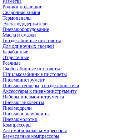
Разметка
Ролики подающие
Сварочная химия
Термопеналы
Электрододержатели
Пневмооборудование
Масла и смазки
Гвоздезабивные пистолеты
Для одиночных гвоздей
Барабанные
Отделочные
Реечные
Скобозабивные пистолеты
Шпилькозабивные пистолеты
Пневмоинструмент
Пневмостеплеры, гвоздезабиватели
Аксессуары к пневмоинструменту
Наборы пневмоинструмента
Пневмогайковерты
Пневмодрели
Пневмошлифмашины
Пневмомолотки
Компрессоры
Автомобильные компрессоры
Безмасляные компрессоры