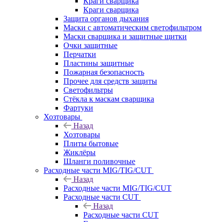
Краги сварщика
Краги сварщика
Защита органов дыхания
Маски с автоматическим светофильтром
Маски сварщика и защитные щитки
Очки защитные
Перчатки
Пластины защитные
Пожарная безопасность
Прочее для средств защиты
Светофильтры
Стёкла к маскам сварщика
Фартуки
Хозтовары
Назад
Хозтовары
Плиты бытовые
Жиклёры
Шланги поливочные
Расходные части MIG/TIG/CUT
Назад
Расходные части MIG/TIG/CUT
Расходные части CUT
Назад
Расходные части CUT