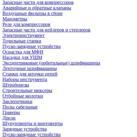
Запасные части для компрессоров
Аварийные и обратные клапаны
Воздушные фильтры в сборе
Манометры
Реле для компрессоров
Запасные части для нейлеров и степлеров
Электроинструмент
Точильные станки
Пуско-зарядные устройства
Оснастка для МФИ
Насадки для УШМ
Эксцентриковые (орбитальные) шлифмашины
Ленточные шлифмашины
Станки для заточки цепей
Наборы инструмента
Штроборезы
Строительные миксеры
Отбойные молотки
Заклепочники
Пилы сабельные
Граверы
Дрели
Шуруповерты и винтоверты
Зарядные устройства
Пуско-зарядные устройства