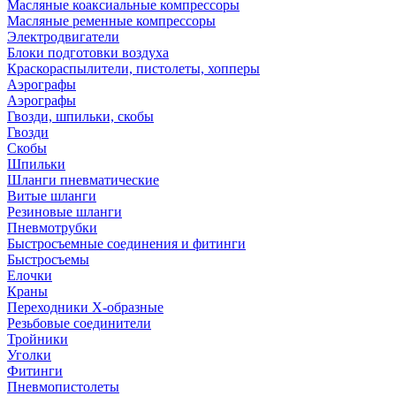
Масляные коаксиальные компрессоры
Масляные ременные компрессоры
Электродвигатели
Блоки подготовки воздуха
Краскораспылители, пистолеты, хопперы
Аэрографы
Аэрографы
Гвозди, шпильки, скобы
Гвозди
Скобы
Шпильки
Шланги пневматические
Витые шланги
Резиновые шланги
Пневмотрубки
Быстросъемные соединения и фитинги
Быстросъемы
Елочки
Краны
Переходники Х-образные
Резьбовые соединители
Тройники
Уголки
Фитинги
Пневмопистолеты