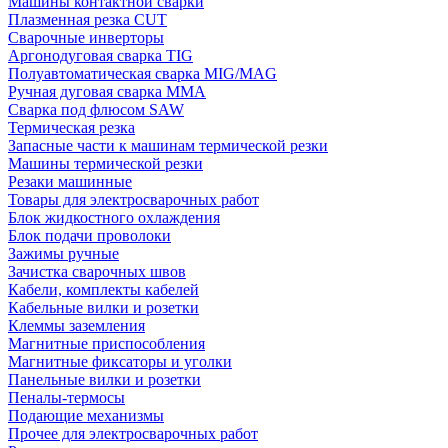
Машины контактной сварки
Плазменная резка CUT
Сварочные инверторы
Аргонодуговая сварка TIG
Полуавтоматическая сварка MIG/MAG
Ручная дуговая сварка MMA
Сварка под флюсом SAW
Термическая резка
Запасные части к машинам термической резки
Машины термической резки
Резаки машинные
Товары для электросварочных работ
Блок жидкостного охлаждения
Блок подачи проволоки
Зажимы ручные
Зачистка сварочных швов
Кабели, комплекты кабелей
Кабельные вилки и розетки
Клеммы заземления
Магнитные приспособления
Магнитные фиксаторы и уголки
Панельные вилки и розетки
Пеналы-термосы
Подающие механизмы
Прочее для электросварочных работ