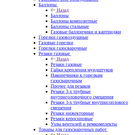
Баллоны
Назад
Баллоны
Баллоны композитные
Баллоны стальные
Газовые баллончики и картриджи
Горелки газовоздушные
Газовые горелки
Горелки газосварочные
Резаки газовые
Назад
Резаки газовые
Гайки крепления мундштуков
Наконечники к горелкам
газосварочным
Прочее для резаков
Резаки 3-х трубные
внутриголовочного смешения
Резаки 3-х трубные внутрисоплового
смешения
Резаки инжекторные
Резаки керосиновые
Узлы вентилей и ремкомплекты
Товары для газосварочных работ
Назад