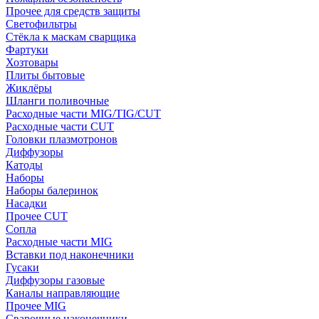
Прочее для средств защиты
Светофильтры
Стёкла к маскам сварщика
Фартуки
Хозтовары
Плиты бытовые
Жиклёры
Шланги поливочные
Расходные части MIG/TIG/CUT
Расходные части CUT
Головки плазмотронов
Диффузоры
Катоды
Наборы
Наборы балеринок
Насадки
Прочее CUT
Сопла
Расходные части MIG
Вставки под наконечники
Гусаки
Диффузоры газовые
Каналы направляющие
Прочее MIG
Сварочные наконечники