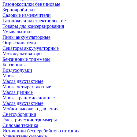
Газонокосилки бензиновые
Зернодробилки
Садовые измельчители
Газонокосилки электрические
Товары для консервирования
Умывальники
Пилы аккумуляторные
Опрыскиватели
Секаторы аккумуляторные
Мотокультиваторы
Бензиновые триммеры
Бензопилы
Воздуходувки
Масла
Масла двухтактные
Масла четырёхтактные
Масла цепные
Масла трансмиссионные
Масла двухтактные
Мойки высокого давления
Снегоуборщики
Электрические триммеры
Силовая техника
Источники бесперебойного питания
Удлинители силовые