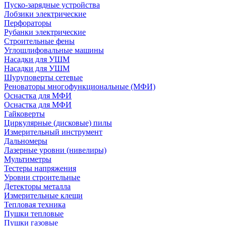
Пуско-зарядные устройства
Лобзики электрические
Перфораторы
Рубанки электрические
Строительные фены
Углошлифовальные машины
Насадки для УШМ
Насадки для УШМ
Шуруповерты сетевые
Реноваторы многофункциональные (МФИ)
Оснастка для МФИ
Оснастка для МФИ
Гайковерты
Циркулярные (дисковые) пилы
Измерительный инструмент
Дальномеры
Лазерные уровни (нивелиры)
Мультиметры
Тестеры напряжения
Уровни строительные
Детекторы металла
Измерительные клещи
Тепловая техника
Пушки тепловые
Пушки газовые