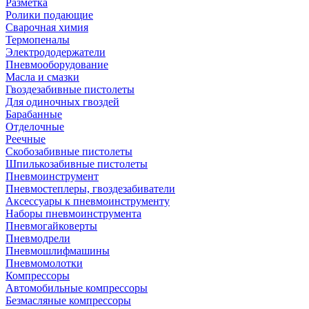
Разметка
Ролики подающие
Сварочная химия
Термопеналы
Электрододержатели
Пневмооборудование
Масла и смазки
Гвоздезабивные пистолеты
Для одиночных гвоздей
Барабанные
Отделочные
Реечные
Скобозабивные пистолеты
Шпилькозабивные пистолеты
Пневмоинструмент
Пневмостеплеры, гвоздезабиватели
Аксессуары к пневмоинструменту
Наборы пневмоинструмента
Пневмогайковерты
Пневмодрели
Пневмошлифмашины
Пневмомолотки
Компрессоры
Автомобильные компрессоры
Безмасляные компрессоры