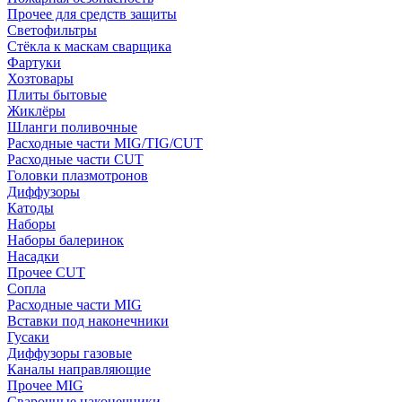
Прочее для средств защиты
Светофильтры
Стёкла к маскам сварщика
Фартуки
Хозтовары
Плиты бытовые
Жиклёры
Шланги поливочные
Расходные части MIG/TIG/CUT
Расходные части CUT
Головки плазмотронов
Диффузоры
Катоды
Наборы
Наборы балеринок
Насадки
Прочее CUT
Сопла
Расходные части MIG
Вставки под наконечники
Гусаки
Диффузоры газовые
Каналы направляющие
Прочее MIG
Сварочные наконечники