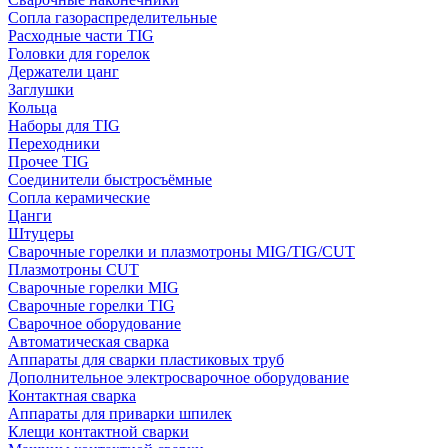
Сопла газораспределительные
Расходные части TIG
Головки для горелок
Держатели цанг
Заглушки
Кольца
Наборы для TIG
Переходники
Прочее TIG
Соединители быстросъёмные
Сопла керамические
Цанги
Штуцеры
Сварочные горелки и плазмотроны MIG/TIG/CUT
Плазмотроны CUT
Сварочные горелки MIG
Сварочные горелки TIG
Сварочное оборудование
Автоматическая сварка
Аппараты для сварки пластиковых труб
Дополнительное электросварочное оборудование
Контактная сварка
Аппараты для приварки шпилек
Клещи контактной сварки