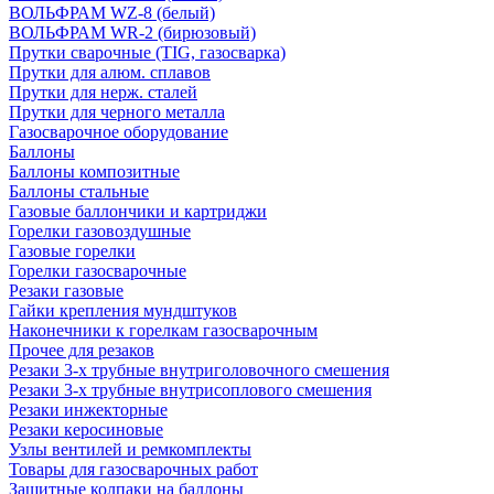
ВОЛЬФРАМ WZ-8 (белый)
ВОЛЬФРАМ WR-2 (бирюзовый)
Прутки сварочные (TIG, газосварка)
Прутки для алюм. сплавов
Прутки для нерж. сталей
Прутки для черного металла
Газосварочное оборудование
Баллоны
Баллоны композитные
Баллоны стальные
Газовые баллончики и картриджи
Горелки газовоздушные
Газовые горелки
Горелки газосварочные
Резаки газовые
Гайки крепления мундштуков
Наконечники к горелкам газосварочным
Прочее для резаков
Резаки 3-х трубные внутриголовочного смешения
Резаки 3-х трубные внутрисоплового смешения
Резаки инжекторные
Резаки керосиновые
Узлы вентилей и ремкомплекты
Товары для газосварочных работ
Защитные колпаки на баллоны