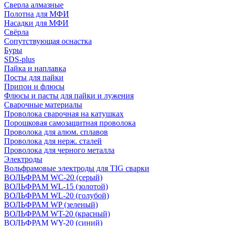
Сверла алмазные
Полотна для МФИ
Насадки для МФИ
Свёрла
Сопутствующая оснастка
Буры
SDS-plus
Пайка и наплавка
Посты для пайки
Припои и флюсы
Флюсы и пасты для пайки и лужения
Сварочные материалы
Проволока сварочная на катушках
Порошковая самозащитная проволока
Проволока для алюм. сплавов
Проволока для нерж. сталей
Проволока для черного металла
Электроды
Вольфрамовые электроды для TIG сварки
ВОЛЬФРАМ WC-20 (серый)
ВОЛЬФРАМ WL-15 (золотой)
ВОЛЬФРАМ WL-20 (голубой)
ВОЛЬФРАМ WP (зеленый)
ВОЛЬФРАМ WT-20 (красный)
ВОЛЬФРАМ WY-20 (синий)