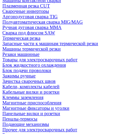
Машины контактной сварки
Плазменная резка CUT
Сварочные инверторы
Аргонодуговая сварка TIG
Полуавтоматическая сварка MIG/MAG
Ручная дуговая сварка MMA
Сварка под флюсом SAW
Термическая резка
Запасные части к машинам термической резки
Машины термической резки
Резаки машинные
Товары для электросварочных работ
Блок жидкостного охлаждения
Блок подачи проволоки
Зажимы ручные
Зачистка сварочных швов
Кабели, комплекты кабелей
Кабельные вилки и розетки
Клеммы заземления
Магнитные приспособления
Магнитные фиксаторы и уголки
Панельные вилки и розетки
Пеналы-термосы
Подающие механизмы
Прочее для электросварочных работ