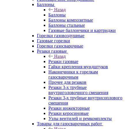
Баллоны
Назад
Баллоны
Баллоны композитные
Баллоны стальные
Газовые баллончики и картриджи
Горелки газовоздушные
Газовые горелки
Горелки газосварочные
Резаки газовые
Назад
Резаки газовые
Гайки крепления мундштуков
Наконечники к горелкам
газосварочным
Прочее для резаков
Резаки 3-х трубные
внутриголовочного смешения
Резаки 3-х трубные внутрисоплового
смешения
Резаки инжекторные
Резаки керосиновые
Узлы вентилей и ремкомплекты
Товары для газосварочных работ
Назад