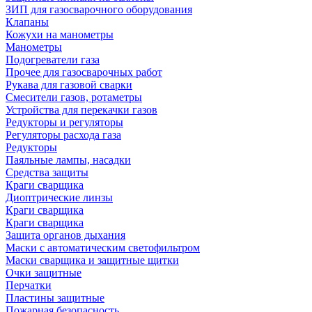
ЗИП для газосварочного оборудования
Клапаны
Кожухи на манометры
Манометры
Подогреватели газа
Прочее для газосварочных работ
Рукава для газовой сварки
Смесители газов, ротаметры
Устройства для перекачки газов
Редукторы и регуляторы
Регуляторы расхода газа
Редукторы
Паяльные лампы, насадки
Средства защиты
Краги сварщика
Диоптрические линзы
Краги сварщика
Краги сварщика
Защита органов дыхания
Маски с автоматическим светофильтром
Маски сварщика и защитные щитки
Очки защитные
Перчатки
Пластины защитные
Пожарная безопасность