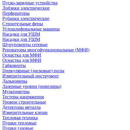
Пуско-зарядные устройства
Лобзики электрические
Перфораторы
Рубанки электрические
Строительные фены
Углошлифовальные машины
Насадки для УШМ
Насадки для УШМ
Шуруповерты сетевые
Реноваторы многофункциональные (МФИ)
Оснастка для МФИ
Оснастка для МФИ
Гайковерты
Циркулярные (дисковые) пилы
Измерительный инструмент
Дальномеры
Лазерные уровни (нивелиры)
Мультиметры
Тестеры напряжения
Уровни строительные
Детекторы металла
Измерительные клещи
Тепловая техника
Пушки тепловые
Пушки газовые