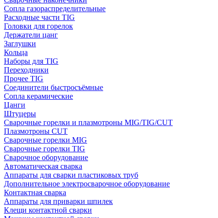
Сопла газораспределительные
Расходные части TIG
Головки для горелок
Держатели цанг
Заглушки
Кольца
Наборы для TIG
Переходники
Прочее TIG
Соединители быстросъёмные
Сопла керамические
Цанги
Штуцеры
Сварочные горелки и плазмотроны MIG/TIG/CUT
Плазмотроны CUT
Сварочные горелки MIG
Сварочные горелки TIG
Сварочное оборудование
Автоматическая сварка
Аппараты для сварки пластиковых труб
Дополнительное электросварочное оборудование
Контактная сварка
Аппараты для приварки шпилек
Клещи контактной сварки