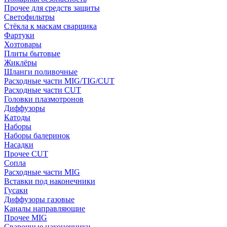
Прочее для средств защиты
Светофильтры
Стёкла к маскам сварщика
Фартуки
Хозтовары
Плиты бытовые
Жиклёры
Шланги поливочные
Расходные части MIG/TIG/CUT
Расходные части CUT
Головки плазмотронов
Диффузоры
Катоды
Наборы
Наборы балеринок
Насадки
Прочее CUT
Сопла
Расходные части MIG
Вставки под наконечники
Гусаки
Диффузоры газовые
Каналы направляющие
Прочее MIG
Сварочные наконечники