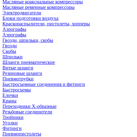
Масляные коаксиальные компрессоры
Масляные ременные компрессоры
Электродвигатели
Блоки подготовки воздуха
Краскораспылители, пистолеты, хопперы
Аэрографы
Аэрографы
Гвозди, шпильки, скобы
Гвозди
Скобы
Шпильки
Шланги пневматические
Витые шланги
Резиновые шланги
Пневмотрубки
Быстросъемные соединения и фитинги
Быстросъемы
Елочки
Краны
Переходники Х-образные
Резьбовые соединители
Тройники
Уголки
Фитинги
Пневмопистолеты