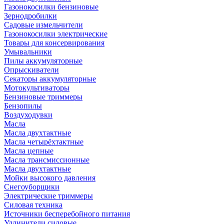
Газонокосилки бензиновые
Зернодробилки
Садовые измельчители
Газонокосилки электрические
Товары для консервирования
Умывальники
Пилы аккумуляторные
Опрыскиватели
Секаторы аккумуляторные
Мотокультиваторы
Бензиновые триммеры
Бензопилы
Воздуходувки
Масла
Масла двухтактные
Масла четырёхтактные
Масла цепные
Масла трансмиссионные
Масла двухтактные
Мойки высокого давления
Снегоуборщики
Электрические триммеры
Силовая техника
Источники бесперебойного питания
Удлинители силовые