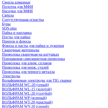
Сверла алмазные
Полотна для МФИ
Насадки для МФИ
Свёрла
Сопутствующая оснастка
Буры
SDS-plus
Пайка и наплавка
Посты для пайки
Припои и флюсы
Флюсы и пасты для пайки и лужения
Сварочные материалы
Проволока сварочная на катушках
Порошковая самозащитная проволока
Проволока для алюм. сплавов
Проволока для нерж. сталей
Проволока для черного металла
Электроды
Вольфрамовые электроды для TIG сварки
ВОЛЬФРАМ WC-20 (серый)
ВОЛЬФРАМ WL-15 (золотой)
ВОЛЬФРАМ WL-20 (голубой)
ВОЛЬФРАМ WP (зеленый)
ВОЛЬФРАМ WT-20 (красный)
ВОЛЬФРАМ WY-20 (синий)