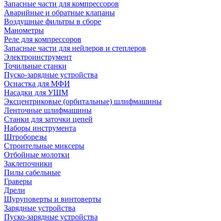
Запасные части для компрессоров
Аварийные и обратные клапаны
Воздушные фильтры в сборе
Манометры
Реле для компрессоров
Запасные части для нейлеров и степлеров
Электроинструмент
Точильные станки
Пуско-зарядные устройства
Оснастка для МФИ
Насадки для УШМ
Эксцентриковые (орбитальные) шлифмашины
Ленточные шлифмашины
Станки для заточки цепей
Наборы инструмента
Штроборезы
Строительные миксеры
Отбойные молотки
Заклепочники
Пилы сабельные
Граверы
Дрели
Шуруповерты и винтоверты
Зарядные устройства
Пуско-зарядные устройства