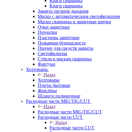
Краги сварщика
Краги сварщика
Защита органов дыхания
Маски с автоматическим светофильтром
Маски сварщика и защитные щитки
Очки защитные
Перчатки
Пластины защитные
Пожарная безопасность
Прочее для средств защиты
Светофильтры
Стёкла к маскам сварщика
Фартуки
Хозтовары
Назад
Хозтовары
Плиты бытовые
Жиклёры
Шланги поливочные
Расходные части MIG/TIG/CUT
Назад
Расходные части MIG/TIG/CUT
Расходные части CUT
Назад
Расходные части CUT