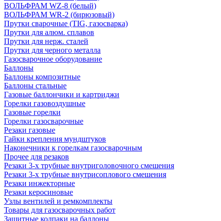
ВОЛЬФРАМ WZ-8 (белый)
ВОЛЬФРАМ WR-2 (бирюзовый)
Прутки сварочные (TIG, газосварка)
Прутки для алюм. сплавов
Прутки для нерж. сталей
Прутки для черного металла
Газосварочное оборудование
Баллоны
Баллоны композитные
Баллоны стальные
Газовые баллончики и картриджи
Горелки газовоздушные
Газовые горелки
Горелки газосварочные
Резаки газовые
Гайки крепления мундштуков
Наконечники к горелкам газосварочным
Прочее для резаков
Резаки 3-х трубные внутриголовочного смешения
Резаки 3-х трубные внутрисоплового смешения
Резаки инжекторные
Резаки керосиновые
Узлы вентилей и ремкомплекты
Товары для газосварочных работ
Защитные колпаки на баллоны