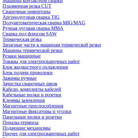
Машины контактной сварки
Плазменная резка CUT
Сварочные инверторы
Аргонодуговая сварка TIG
Полуавтоматическая сварка MIG/MAG
Ручная дуговая сварка MMA
Сварка под флюсом SAW
Термическая резка
Запасные части к машинам термической резки
Машины термической резки
Резаки машинные
Товары для электросварочных работ
Блок жидкостного охлаждения
Блок подачи проволоки
Зажимы ручные
Зачистка сварочных швов
Кабели, комплекты кабелей
Кабельные вилки и розетки
Клеммы заземления
Магнитные приспособления
Магнитные фиксаторы и уголки
Панельные вилки и розетки
Пеналы-термосы
Подающие механизмы
Прочее для электросварочных работ