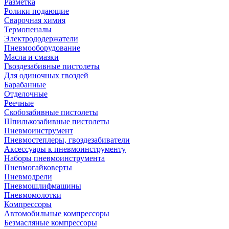
Разметка
Ролики подающие
Сварочная химия
Термопеналы
Электрододержатели
Пневмооборудование
Масла и смазки
Гвоздезабивные пистолеты
Для одиночных гвоздей
Барабанные
Отделочные
Реечные
Скобозабивные пистолеты
Шпилькозабивные пистолеты
Пневмоинструмент
Пневмостеплеры, гвоздезабиватели
Аксессуары к пневмоинструменту
Наборы пневмоинструмента
Пневмогайковерты
Пневмодрели
Пневмошлифмашины
Пневмомолотки
Компрессоры
Автомобильные компрессоры
Безмасляные компрессоры