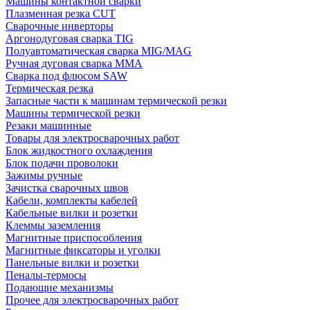
Машины контактной сварки
Плазменная резка CUT
Сварочные инверторы
Аргонодуговая сварка TIG
Полуавтоматическая сварка MIG/MAG
Ручная дуговая сварка MMA
Сварка под флюсом SAW
Термическая резка
Запасные части к машинам термической резки
Машины термической резки
Резаки машинные
Товары для электросварочных работ
Блок жидкостного охлаждения
Блок подачи проволоки
Зажимы ручные
Зачистка сварочных швов
Кабели, комплекты кабелей
Кабельные вилки и розетки
Клеммы заземления
Магнитные приспособления
Магнитные фиксаторы и уголки
Панельные вилки и розетки
Пеналы-термосы
Подающие механизмы
Прочее для электросварочных работ