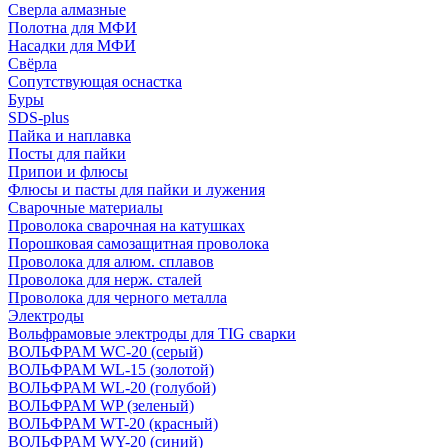
Сверла алмазные
Полотна для МФИ
Насадки для МФИ
Свёрла
Сопутствующая оснастка
Буры
SDS-plus
Пайка и наплавка
Посты для пайки
Припои и флюсы
Флюсы и пасты для пайки и лужения
Сварочные материалы
Проволока сварочная на катушках
Порошковая самозащитная проволока
Проволока для алюм. сплавов
Проволока для нерж. сталей
Проволока для черного металла
Электроды
Вольфрамовые электроды для TIG сварки
ВОЛЬФРАМ WC-20 (серый)
ВОЛЬФРАМ WL-15 (золотой)
ВОЛЬФРАМ WL-20 (голубой)
ВОЛЬФРАМ WP (зеленый)
ВОЛЬФРАМ WT-20 (красный)
ВОЛЬФРАМ WY-20 (синий)