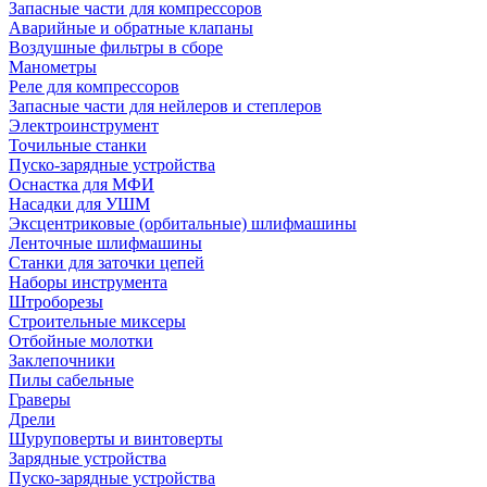
Запасные части для компрессоров
Аварийные и обратные клапаны
Воздушные фильтры в сборе
Манометры
Реле для компрессоров
Запасные части для нейлеров и степлеров
Электроинструмент
Точильные станки
Пуско-зарядные устройства
Оснастка для МФИ
Насадки для УШМ
Эксцентриковые (орбитальные) шлифмашины
Ленточные шлифмашины
Станки для заточки цепей
Наборы инструмента
Штроборезы
Строительные миксеры
Отбойные молотки
Заклепочники
Пилы сабельные
Граверы
Дрели
Шуруповерты и винтоверты
Зарядные устройства
Пуско-зарядные устройства