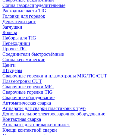
Сопла газораспределительные
Расходные части TIG
Головки для горелок
Держатели цанг
Заглушки
Кольца
Наборы для TIG
Переходники
Прочее TIG
Соединители быстросъёмные
Сопла керамические
Цанги
Штуцеры
Сварочные горелки и плазмотроны MIG/TIG/CUT
Плазмотроны CUT
Сварочные горелки MIG
Сварочные горелки TIG
Сварочное оборудование
Автоматическая сварка
Аппараты для сварки пластиковых труб
Дополнительное электросварочное оборудование
Контактная сварка
Аппараты для приварки шпилек
Клещи контактной сварки