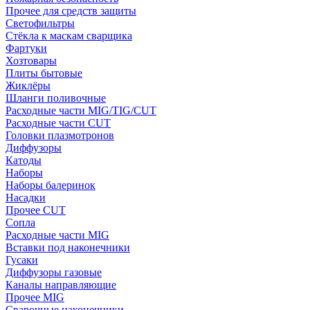
Прочее для средств защиты
Светофильтры
Стёкла к маскам сварщика
Фартуки
Хозтовары
Плиты бытовые
Жиклёры
Шланги поливочные
Расходные части MIG/TIG/CUT
Расходные части CUT
Головки плазмотронов
Диффузоры
Катоды
Наборы
Наборы балеринок
Насадки
Прочее CUT
Сопла
Расходные части MIG
Вставки под наконечники
Гусаки
Диффузоры газовые
Каналы направляющие
Прочее MIG
Сварочные наконечники