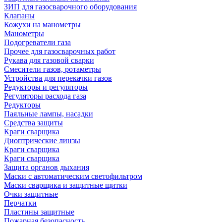
ЗИП для газосварочного оборудования
Клапаны
Кожухи на манометры
Манометры
Подогреватели газа
Прочее для газосварочных работ
Рукава для газовой сварки
Смесители газов, ротаметры
Устройства для перекачки газов
Редукторы и регуляторы
Регуляторы расхода газа
Редукторы
Паяльные лампы, насадки
Средства защиты
Краги сварщика
Диоптрические линзы
Краги сварщика
Краги сварщика
Защита органов дыхания
Маски с автоматическим светофильтром
Маски сварщика и защитные щитки
Очки защитные
Перчатки
Пластины защитные
Пожарная безопасность