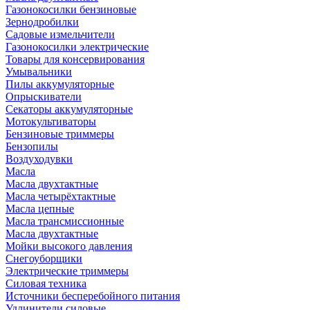
Газонокосилки бензиновые
Зернодробилки
Садовые измельчители
Газонокосилки электрические
Товары для консервирования
Умывальники
Пилы аккумуляторные
Опрыскиватели
Секаторы аккумуляторные
Мотокультиваторы
Бензиновые триммеры
Бензопилы
Воздуходувки
Масла
Масла двухтактные
Масла четырёхтактные
Масла цепные
Масла трансмиссионные
Масла двухтактные
Мойки высокого давления
Снегоуборщики
Электрические триммеры
Силовая техника
Источники бесперебойного питания
Удлинители силовые