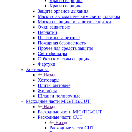
Краги сварщика
Краги сварщика
Защита органов дыхания
Маски с автоматическим светофильтром
Маски сварщика и защитные щитки
Очки защитные
Перчатки
Пластины защитные
Пожарная безопасность
Прочее для средств защиты
Светофильтры
Стёкла к маскам сварщика
Фартуки
Хозтовары
Назад
Хозтовары
Плиты бытовые
Жиклёры
Шланги поливочные
Расходные части MIG/TIG/CUT
Назад
Расходные части MIG/TIG/CUT
Расходные части CUT
Назад
Расходные части CUT