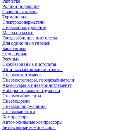
Разметка
Ролики подающие
Сварочная химия
Термопеналы
Электрододержатели
Пневмооборудование
Масла и смазки
Гвоздезабивные пистолеты
Для одиночных гвоздей
Барабанные
Отделочные
Реечные
Скобозабивные пистолеты
Шпилькозабивные пистолеты
Пневмоинструмент
Пневмостеплеры, гвоздезабиватели
Аксессуары к пневмоинструменту
Наборы пневмоинструмента
Пневмогайковерты
Пневмодрели
Пневмошлифмашины
Пневмомолотки
Компрессоры
Автомобильные компрессоры
Безмасляные компрессоры