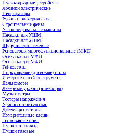
Пуско-зарядные устройства
Лобзики электрические
Перфораторы
Рубанки электрические
Строительные фены
Углошлифовальные машины
Насадки для УШМ
Насадки для УШМ
Шуруповерты сетевые
Реноваторы многофункциональные (МФИ)
Оснастка для МФИ
Оснастка для МФИ
Гайковерты
Циркулярные (дисковые) пилы
Измерительный инструмент
Дальномеры
Лазерные уровни (нивелиры)
Мультиметры
Тестеры напряжения
Уровни строительные
Детекторы металла
Измерительные клещи
Тепловая техника
Пушки тепловые
Пушки газовые