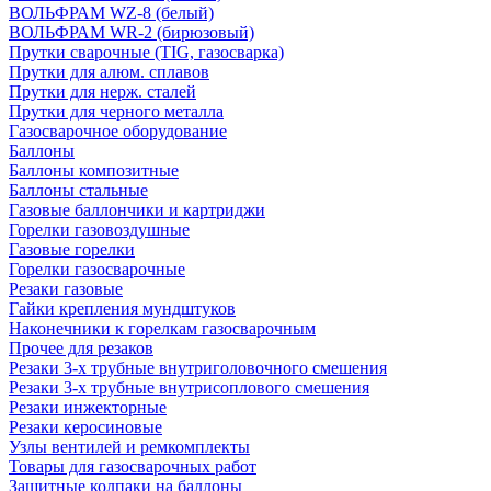
ВОЛЬФРАМ WZ-8 (белый)
ВОЛЬФРАМ WR-2 (бирюзовый)
Прутки сварочные (TIG, газосварка)
Прутки для алюм. сплавов
Прутки для нерж. сталей
Прутки для черного металла
Газосварочное оборудование
Баллоны
Баллоны композитные
Баллоны стальные
Газовые баллончики и картриджи
Горелки газовоздушные
Газовые горелки
Горелки газосварочные
Резаки газовые
Гайки крепления мундштуков
Наконечники к горелкам газосварочным
Прочее для резаков
Резаки 3-х трубные внутриголовочного смешения
Резаки 3-х трубные внутрисоплового смешения
Резаки инжекторные
Резаки керосиновые
Узлы вентилей и ремкомплекты
Товары для газосварочных работ
Защитные колпаки на баллоны