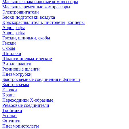
Масляные коаксиальные компрессоры
Масляные ременные компрессоры
Электродвигатели
Блоки подготовки воздуха
Краскораспылители, пистолеты, хопперы
Аэрографы
Аэрографы
Гвозди, шпильки, скобы
Гвозди
Скобы
Шпильки
Шланги пневматические
Витые шланги
Резиновые шланги
Пневмотрубки
Быстросъемные соединения и фитинги
Быстросъемы
Елочки
Краны
Переходники Х-образные
Резьбовые соединители
Тройники
Уголки
Фитинги
Пневмопистолеты