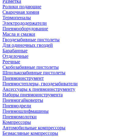
Разметка
Ролики подающие
Сварочная химия
Термопеналы
Электрододержатели
Пневмооборудование
Масла и смазки
Гвоздезабивные пистолеты
Для одиночных гвоздей
Барабанные
Отделочные
Реечные
Скобозабивные пистолеты
Шпилькозабивные пистолеты
Пневмоинструмент
Пневмостеплеры, гвоздезабиватели
Аксессуары к пневмоинструменту
Наборы пневмоинструмента
Пневмогайковерты
Пневмодрели
Пневмошлифмашины
Пневмомолотки
Компрессоры
Автомобильные компрессоры
Безмасляные компрессоры