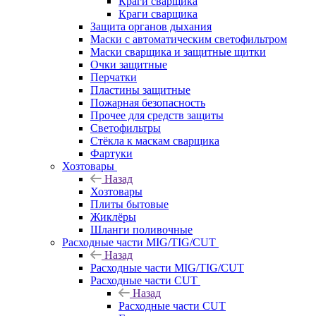
Краги сварщика
Краги сварщика
Защита органов дыхания
Маски с автоматическим светофильтром
Маски сварщика и защитные щитки
Очки защитные
Перчатки
Пластины защитные
Пожарная безопасность
Прочее для средств защиты
Светофильтры
Стёкла к маскам сварщика
Фартуки
Хозтовары
Назад
Хозтовары
Плиты бытовые
Жиклёры
Шланги поливочные
Расходные части MIG/TIG/CUT
Назад
Расходные части MIG/TIG/CUT
Расходные части CUT
Назад
Расходные части CUT