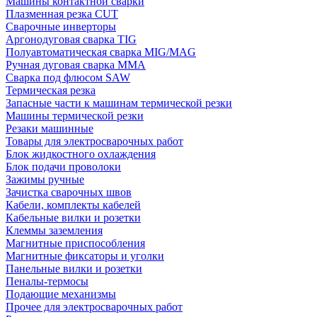
Машины контактной сварки
Плазменная резка CUT
Сварочные инверторы
Аргонодуговая сварка TIG
Полуавтоматическая сварка MIG/MAG
Ручная дуговая сварка MMA
Сварка под флюсом SAW
Термическая резка
Запасные части к машинам термической резки
Машины термической резки
Резаки машинные
Товары для электросварочных работ
Блок жидкостного охлаждения
Блок подачи проволоки
Зажимы ручные
Зачистка сварочных швов
Кабели, комплекты кабелей
Кабельные вилки и розетки
Клеммы заземления
Магнитные приспособления
Магнитные фиксаторы и уголки
Панельные вилки и розетки
Пеналы-термосы
Подающие механизмы
Прочее для электросварочных работ