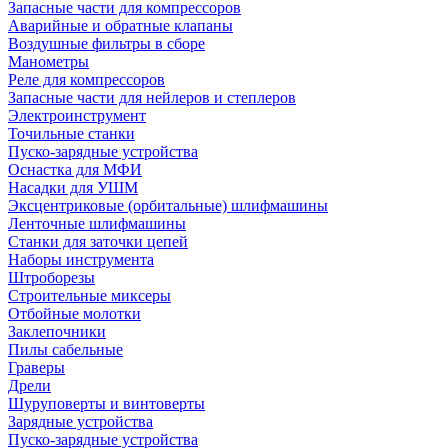
Запасные части для компрессоров
Аварийные и обратные клапаны
Воздушные фильтры в сборе
Манометры
Реле для компрессоров
Запасные части для нейлеров и степлеров
Электроинструмент
Точильные станки
Пуско-зарядные устройства
Оснастка для МФИ
Насадки для УШМ
Эксцентриковые (орбитальные) шлифмашины
Ленточные шлифмашины
Станки для заточки цепей
Наборы инструмента
Штроборезы
Строительные миксеры
Отбойные молотки
Заклепочники
Пилы сабельные
Граверы
Дрели
Шуруповерты и винтоверты
Зарядные устройства
Пуско-зарядные устройства