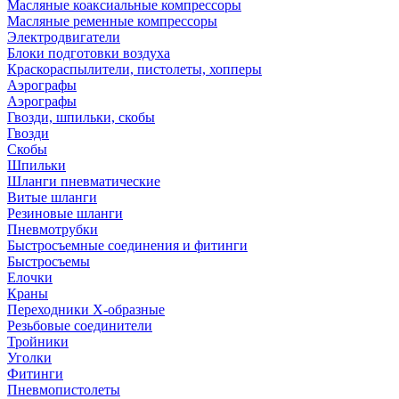
Масляные коаксиальные компрессоры
Масляные ременные компрессоры
Электродвигатели
Блоки подготовки воздуха
Краскораспылители, пистолеты, хопперы
Аэрографы
Аэрографы
Гвозди, шпильки, скобы
Гвозди
Скобы
Шпильки
Шланги пневматические
Витые шланги
Резиновые шланги
Пневмотрубки
Быстросъемные соединения и фитинги
Быстросъемы
Елочки
Краны
Переходники Х-образные
Резьбовые соединители
Тройники
Уголки
Фитинги
Пневмопистолеты