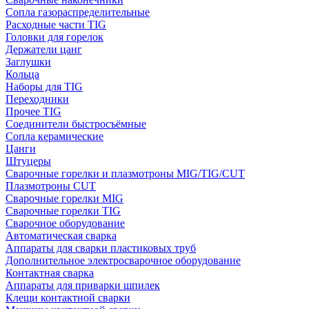
Сопла газораспределительные
Расходные части TIG
Головки для горелок
Держатели цанг
Заглушки
Кольца
Наборы для TIG
Переходники
Прочее TIG
Соединители быстросъёмные
Сопла керамические
Цанги
Штуцеры
Сварочные горелки и плазмотроны MIG/TIG/CUT
Плазмотроны CUT
Сварочные горелки MIG
Сварочные горелки TIG
Сварочное оборудование
Автоматическая сварка
Аппараты для сварки пластиковых труб
Дополнительное электросварочное оборудование
Контактная сварка
Аппараты для приварки шпилек
Клещи контактной сварки