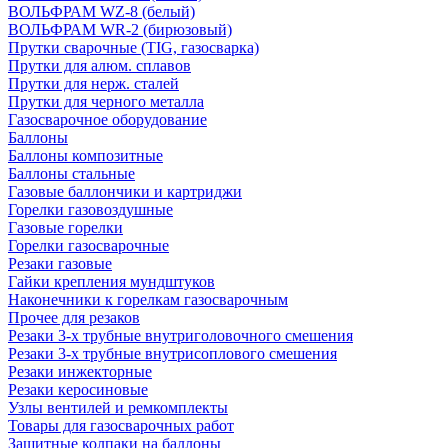
ВОЛЬФРАМ WZ-8 (белый)
ВОЛЬФРАМ WR-2 (бирюзовый)
Прутки сварочные (TIG, газосварка)
Прутки для алюм. сплавов
Прутки для нерж. сталей
Прутки для черного металла
Газосварочное оборудование
Баллоны
Баллоны композитные
Баллоны стальные
Газовые баллончики и картриджи
Горелки газовоздушные
Газовые горелки
Горелки газосварочные
Резаки газовые
Гайки крепления мундштуков
Наконечники к горелкам газосварочным
Прочее для резаков
Резаки 3-х трубные внутриголовочного смешения
Резаки 3-х трубные внутрисоплового смешения
Резаки инжекторные
Резаки керосиновые
Узлы вентилей и ремкомплекты
Товары для газосварочных работ
Защитные колпаки на баллоны