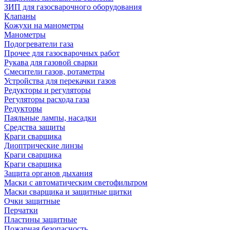
ЗИП для газосварочного оборудования
Клапаны
Кожухи на манометры
Манометры
Подогреватели газа
Прочее для газосварочных работ
Рукава для газовой сварки
Смесители газов, ротаметры
Устройства для перекачки газов
Редукторы и регуляторы
Регуляторы расхода газа
Редукторы
Паяльные лампы, насадки
Средства защиты
Краги сварщика
Диоптрические линзы
Краги сварщика
Краги сварщика
Защита органов дыхания
Маски с автоматическим светофильтром
Маски сварщика и защитные щитки
Очки защитные
Перчатки
Пластины защитные
Пожарная безопасность