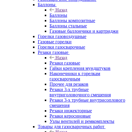
Баллоны
Назад
Баллоны
Баллоны композитные
Баллоны стальные
Газовые баллончики и картриджи
Горелки газовоздушные
Газовые горелки
Горелки газосварочные
Резаки газовые
Назад
Резаки газовые
Гайки крепления мундштуков
Наконечники к горелкам
газосварочным
Прочее для резаков
Резаки 3-х трубные
внутриголовочного смешения
Резаки 3-х трубные внутрисоплового
смешения
Резаки инжекторные
Резаки керосиновые
Узлы вентилей и ремкомплекты
Товары для газосварочных работ
Назад