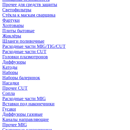
Прочее для средств защиты
Светофильтры
Стёкла к маскам сварщика
Фартуки
Хозтовары
Плиты бытовые
Жиклёры
Шланги поливочные
Расходные части MIG/TIG/CUT
Расходные части CUT
Головки плазмотронов
Диффузоры
Катоды
Наборы
Наборы балеринок
Насадки
Прочее CUT
Сопла
Расходные части MIG
Вставки под наконечники
Гусаки
Диффузоры газовые
Каналы направляющие
Прочее MIG
Сварочные наконечники