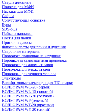
Сверла алмазные
Полотна для МФИ
Насадки для МФИ
Свёрла
Сопутствующая оснастка
Буры
SDS-plus
Пайка и наплавка
Посты для пайки
Припои и флюсы
Флюсы и пасты для пайки и лужения
Сварочные материалы
Проволока сварочная на катушках
Порошковая самозащитная проволока
Проволока для алюм. сплавов
Проволока для нерж. сталей
Проволока для черного металла
Электроды
Вольфрамовые электроды для TIG сварки
ВОЛЬФРАМ WC-20 (серый)
ВОЛЬФРАМ WL-15 (золотой)
ВОЛЬФРАМ WL-20 (голубой)
ВОЛЬФРАМ WP (зеленый)
ВОЛЬФРАМ WT-20 (красный)
ВОЛЬФРАМ WY-20 (синий)