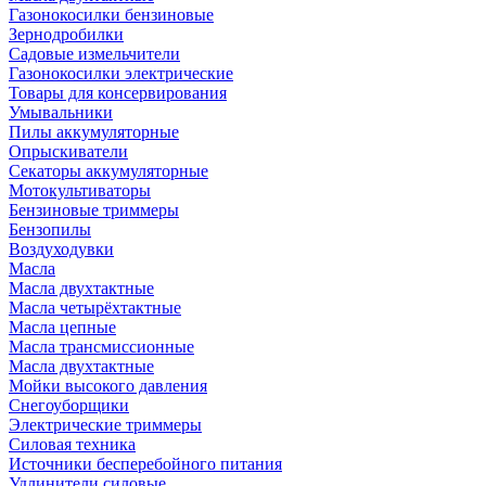
Газонокосилки бензиновые
Зернодробилки
Садовые измельчители
Газонокосилки электрические
Товары для консервирования
Умывальники
Пилы аккумуляторные
Опрыскиватели
Секаторы аккумуляторные
Мотокультиваторы
Бензиновые триммеры
Бензопилы
Воздуходувки
Масла
Масла двухтактные
Масла четырёхтактные
Масла цепные
Масла трансмиссионные
Масла двухтактные
Мойки высокого давления
Снегоуборщики
Электрические триммеры
Силовая техника
Источники бесперебойного питания
Удлинители силовые