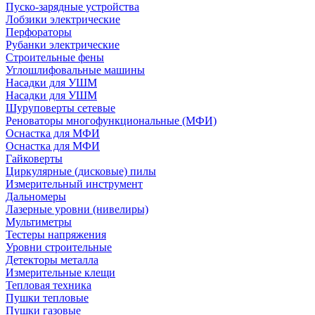
Пуско-зарядные устройства
Лобзики электрические
Перфораторы
Рубанки электрические
Строительные фены
Углошлифовальные машины
Насадки для УШМ
Насадки для УШМ
Шуруповерты сетевые
Реноваторы многофункциональные (МФИ)
Оснастка для МФИ
Оснастка для МФИ
Гайковерты
Циркулярные (дисковые) пилы
Измерительный инструмент
Дальномеры
Лазерные уровни (нивелиры)
Мультиметры
Тестеры напряжения
Уровни строительные
Детекторы металла
Измерительные клещи
Тепловая техника
Пушки тепловые
Пушки газовые