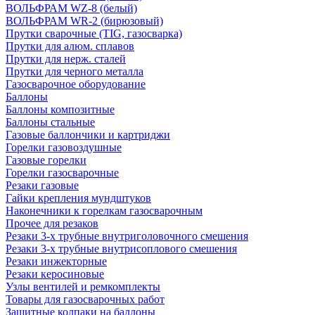
ВОЛЬФРАМ WZ-8 (белый)
ВОЛЬФРАМ WR-2 (бирюзовый)
Прутки сварочные (TIG, газосварка)
Прутки для алюм. сплавов
Прутки для нерж. сталей
Прутки для черного металла
Газосварочное оборудование
Баллоны
Баллоны композитные
Баллоны стальные
Газовые баллончики и картриджи
Горелки газовоздушные
Газовые горелки
Горелки газосварочные
Резаки газовые
Гайки крепления мундштуков
Наконечники к горелкам газосварочным
Прочее для резаков
Резаки 3-х трубные внутриголовочного смешения
Резаки 3-х трубные внутрисоплового смешения
Резаки инжекторные
Резаки керосиновые
Узлы вентилей и ремкомплекты
Товары для газосварочных работ
Защитные колпаки на баллоны