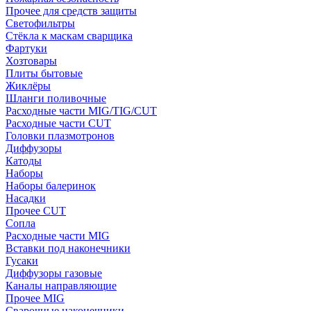
Прочее для средств защиты
Светофильтры
Стёкла к маскам сварщика
Фартуки
Хозтовары
Плиты бытовые
Жиклёры
Шланги поливочные
Расходные части MIG/TIG/CUT
Расходные части CUT
Головки плазмотронов
Диффузоры
Катоды
Наборы
Наборы балеринок
Насадки
Прочее CUT
Сопла
Расходные части MIG
Вставки под наконечники
Гусаки
Диффузоры газовые
Каналы направляющие
Прочее MIG
Сварочные наконечники