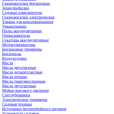
Газонокосилки бензиновые
Зернодробилки
Садовые измельчители
Газонокосилки электрические
Товары для консервирования
Умывальники
Пилы аккумуляторные
Опрыскиватели
Секаторы аккумуляторные
Мотокультиваторы
Бензиновые триммеры
Бензопилы
Воздуходувки
Масла
Масла двухтактные
Масла четырёхтактные
Масла цепные
Масла трансмиссионные
Масла двухтактные
Мойки высокого давления
Снегоуборщики
Электрические триммеры
Силовая техника
Источники бесперебойного питания
Удлинители силовые