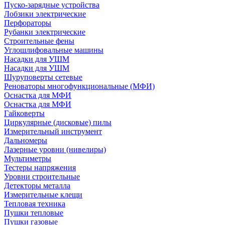
Пуско-зарядные устройства
Лобзики электрические
Перфораторы
Рубанки электрические
Строительные фены
Углошлифовальные машины
Насадки для УШМ
Насадки для УШМ
Шуруповерты сетевые
Реноваторы многофункциональные (МФИ)
Оснастка для МФИ
Оснастка для МФИ
Гайковерты
Циркулярные (дисковые) пилы
Измерительный инструмент
Дальномеры
Лазерные уровни (нивелиры)
Мультиметры
Тестеры напряжения
Уровни строительные
Детекторы металла
Измерительные клещи
Тепловая техника
Пушки тепловые
Пушки газовые