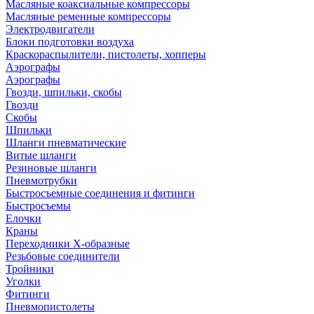
Масляные коаксиальные компрессоры
Масляные ременные компрессоры
Электродвигатели
Блоки подготовки воздуха
Краскораспылители, пистолеты, хопперы
Аэрографы
Аэрографы
Гвозди, шпильки, скобы
Гвозди
Скобы
Шпильки
Шланги пневматические
Витые шланги
Резиновые шланги
Пневмотрубки
Быстросъемные соединения и фитинги
Быстросъемы
Елочки
Краны
Переходники Х-образные
Резьбовые соединители
Тройники
Уголки
Фитинги
Пневмопистолеты