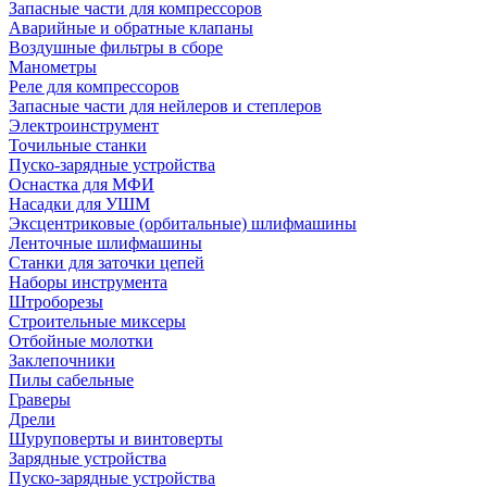
Запасные части для компрессоров
Аварийные и обратные клапаны
Воздушные фильтры в сборе
Манометры
Реле для компрессоров
Запасные части для нейлеров и степлеров
Электроинструмент
Точильные станки
Пуско-зарядные устройства
Оснастка для МФИ
Насадки для УШМ
Эксцентриковые (орбитальные) шлифмашины
Ленточные шлифмашины
Станки для заточки цепей
Наборы инструмента
Штроборезы
Строительные миксеры
Отбойные молотки
Заклепочники
Пилы сабельные
Граверы
Дрели
Шуруповерты и винтоверты
Зарядные устройства
Пуско-зарядные устройства