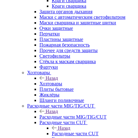
Краги сварщика
Краги сварщика
Защита органов дыхания
Маски с автоматическим светофильтром
Маски сварщика и защитные щитки
Очки защитные
Перчатки
Пластины защитные
Пожарная безопасность
Прочее для средств защиты
Светофильтры
Стёкла к маскам сварщика
Фартуки
Хозтовары
Назад
Хозтовары
Плиты бытовые
Жиклёры
Шланги поливочные
Расходные части MIG/TIG/CUT
Назад
Расходные части MIG/TIG/CUT
Расходные части CUT
Назад
Расходные части CUT