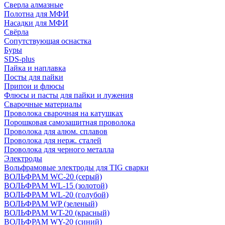
Сверла алмазные
Полотна для МФИ
Насадки для МФИ
Свёрла
Сопутствующая оснастка
Буры
SDS-plus
Пайка и наплавка
Посты для пайки
Припои и флюсы
Флюсы и пасты для пайки и лужения
Сварочные материалы
Проволока сварочная на катушках
Порошковая самозащитная проволока
Проволока для алюм. сплавов
Проволока для нерж. сталей
Проволока для черного металла
Электроды
Вольфрамовые электроды для TIG сварки
ВОЛЬФРАМ WC-20 (серый)
ВОЛЬФРАМ WL-15 (золотой)
ВОЛЬФРАМ WL-20 (голубой)
ВОЛЬФРАМ WP (зеленый)
ВОЛЬФРАМ WT-20 (красный)
ВОЛЬФРАМ WY-20 (синий)