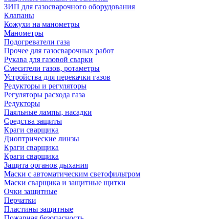
ЗИП для газосварочного оборудования
Клапаны
Кожухи на манометры
Манометры
Подогреватели газа
Прочее для газосварочных работ
Рукава для газовой сварки
Смесители газов, ротаметры
Устройства для перекачки газов
Редукторы и регуляторы
Регуляторы расхода газа
Редукторы
Паяльные лампы, насадки
Средства защиты
Краги сварщика
Диоптрические линзы
Краги сварщика
Краги сварщика
Защита органов дыхания
Маски с автоматическим светофильтром
Маски сварщика и защитные щитки
Очки защитные
Перчатки
Пластины защитные
Пожарная безопасность