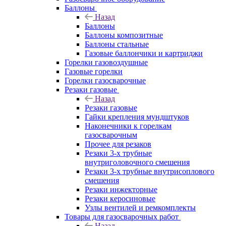
Баллоны
Назад
Баллоны
Баллоны композитные
Баллоны стальные
Газовые баллончики и картриджи
Горелки газовоздушные
Газовые горелки
Горелки газосварочные
Резаки газовые
Назад
Резаки газовые
Гайки крепления мундштуков
Наконечники к горелкам
газосварочным
Прочее для резаков
Резаки 3-х трубные
внутриголовочного смешения
Резаки 3-х трубные внутрисоплового
смешения
Резаки инжекторные
Резаки керосиновые
Узлы вентилей и ремкомплекты
Товары для газосварочных работ
Назад