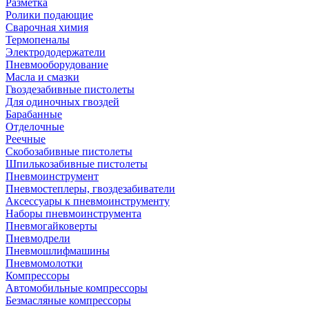
Разметка
Ролики подающие
Сварочная химия
Термопеналы
Электрододержатели
Пневмооборудование
Масла и смазки
Гвоздезабивные пистолеты
Для одиночных гвоздей
Барабанные
Отделочные
Реечные
Скобозабивные пистолеты
Шпилькозабивные пистолеты
Пневмоинструмент
Пневмостеплеры, гвоздезабиватели
Аксессуары к пневмоинструменту
Наборы пневмоинструмента
Пневмогайковерты
Пневмодрели
Пневмошлифмашины
Пневмомолотки
Компрессоры
Автомобильные компрессоры
Безмасляные компрессоры