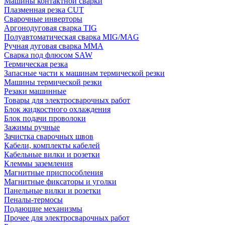
Машины контактной сварки
Плазменная резка CUT
Сварочные инверторы
Аргонодуговая сварка TIG
Полуавтоматическая сварка MIG/MAG
Ручная дуговая сварка MMA
Сварка под флюсом SAW
Термическая резка
Запасные части к машинам термической резки
Машины термической резки
Резаки машинные
Товары для электросварочных работ
Блок жидкостного охлаждения
Блок подачи проволоки
Зажимы ручные
Зачистка сварочных швов
Кабели, комплекты кабелей
Кабельные вилки и розетки
Клеммы заземления
Магнитные приспособления
Магнитные фиксаторы и уголки
Панельные вилки и розетки
Пеналы-термосы
Подающие механизмы
Прочее для электросварочных работ