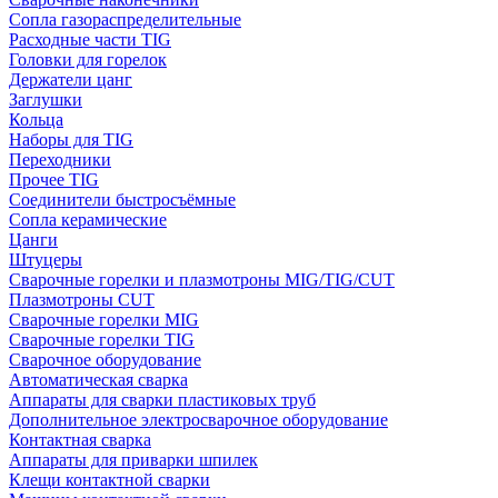
Сопла газораспределительные
Расходные части TIG
Головки для горелок
Держатели цанг
Заглушки
Кольца
Наборы для TIG
Переходники
Прочее TIG
Соединители быстросъёмные
Сопла керамические
Цанги
Штуцеры
Сварочные горелки и плазмотроны MIG/TIG/CUT
Плазмотроны CUT
Сварочные горелки MIG
Сварочные горелки TIG
Сварочное оборудование
Автоматическая сварка
Аппараты для сварки пластиковых труб
Дополнительное электросварочное оборудование
Контактная сварка
Аппараты для приварки шпилек
Клещи контактной сварки