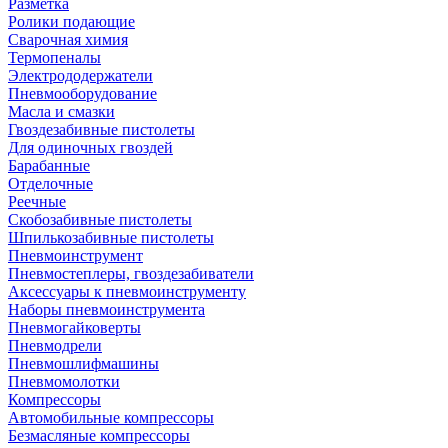
Разметка
Ролики подающие
Сварочная химия
Термопеналы
Электрододержатели
Пневмооборудование
Масла и смазки
Гвоздезабивные пистолеты
Для одиночных гвоздей
Барабанные
Отделочные
Реечные
Скобозабивные пистолеты
Шпилькозабивные пистолеты
Пневмоинструмент
Пневмостеплеры, гвоздезабиватели
Аксессуары к пневмоинструменту
Наборы пневмоинструмента
Пневмогайковерты
Пневмодрели
Пневмошлифмашины
Пневмомолотки
Компрессоры
Автомобильные компрессоры
Безмасляные компрессоры