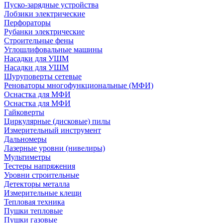
Пуско-зарядные устройства
Лобзики электрические
Перфораторы
Рубанки электрические
Строительные фены
Углошлифовальные машины
Насадки для УШМ
Насадки для УШМ
Шуруповерты сетевые
Реноваторы многофункциональные (МФИ)
Оснастка для МФИ
Оснастка для МФИ
Гайковерты
Циркулярные (дисковые) пилы
Измерительный инструмент
Дальномеры
Лазерные уровни (нивелиры)
Мультиметры
Тестеры напряжения
Уровни строительные
Детекторы металла
Измерительные клещи
Тепловая техника
Пушки тепловые
Пушки газовые