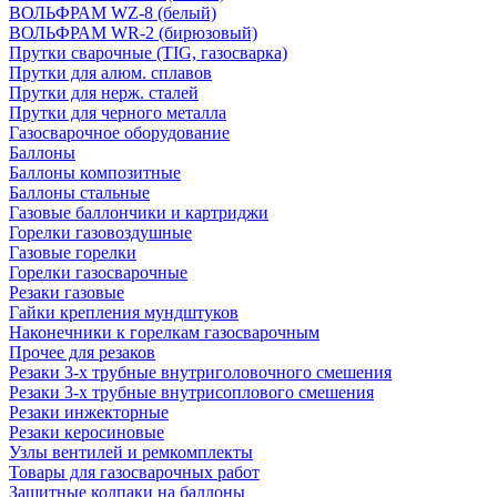
ВОЛЬФРАМ WZ-8 (белый)
ВОЛЬФРАМ WR-2 (бирюзовый)
Прутки сварочные (TIG, газосварка)
Прутки для алюм. сплавов
Прутки для нерж. сталей
Прутки для черного металла
Газосварочное оборудование
Баллоны
Баллоны композитные
Баллоны стальные
Газовые баллончики и картриджи
Горелки газовоздушные
Газовые горелки
Горелки газосварочные
Резаки газовые
Гайки крепления мундштуков
Наконечники к горелкам газосварочным
Прочее для резаков
Резаки 3-х трубные внутриголовочного смешения
Резаки 3-х трубные внутрисоплового смешения
Резаки инжекторные
Резаки керосиновые
Узлы вентилей и ремкомплекты
Товары для газосварочных работ
Защитные колпаки на баллоны