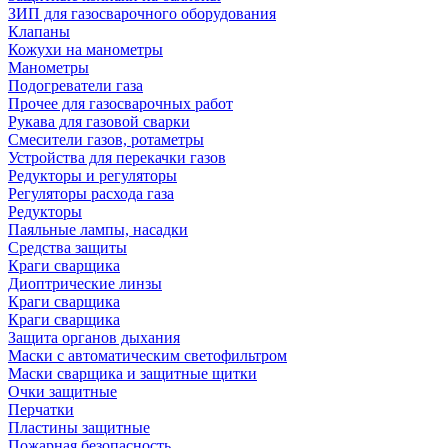
ЗИП для газосварочного оборудования
Клапаны
Кожухи на манометры
Манометры
Подогреватели газа
Прочее для газосварочных работ
Рукава для газовой сварки
Смесители газов, ротаметры
Устройства для перекачки газов
Редукторы и регуляторы
Регуляторы расхода газа
Редукторы
Паяльные лампы, насадки
Средства защиты
Краги сварщика
Диоптрические линзы
Краги сварщика
Краги сварщика
Защита органов дыхания
Маски с автоматическим светофильтром
Маски сварщика и защитные щитки
Очки защитные
Перчатки
Пластины защитные
Пожарная безопасность