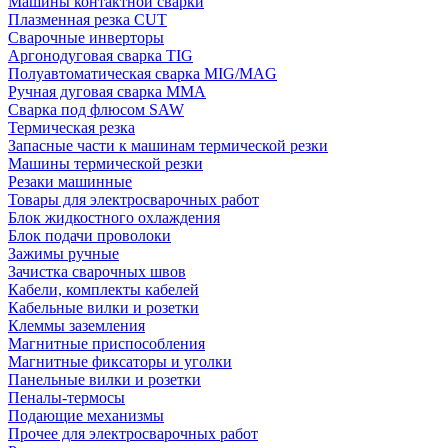
Машины контактной сварки
Плазменная резка CUT
Сварочные инверторы
Аргонодуговая сварка TIG
Полуавтоматическая сварка MIG/MAG
Ручная дуговая сварка MMA
Сварка под флюсом SAW
Термическая резка
Запасные части к машинам термической резки
Машины термической резки
Резаки машинные
Товары для электросварочных работ
Блок жидкостного охлаждения
Блок подачи проволоки
Зажимы ручные
Зачистка сварочных швов
Кабели, комплекты кабелей
Кабельные вилки и розетки
Клеммы заземления
Магнитные приспособления
Магнитные фиксаторы и уголки
Панельные вилки и розетки
Пеналы-термосы
Подающие механизмы
Прочее для электросварочных работ