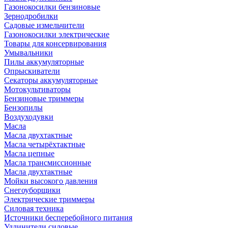
Газонокосилки бензиновые
Зернодробилки
Садовые измельчители
Газонокосилки электрические
Товары для консервирования
Умывальники
Пилы аккумуляторные
Опрыскиватели
Секаторы аккумуляторные
Мотокультиваторы
Бензиновые триммеры
Бензопилы
Воздуходувки
Масла
Масла двухтактные
Масла четырёхтактные
Масла цепные
Масла трансмиссионные
Масла двухтактные
Мойки высокого давления
Снегоуборщики
Электрические триммеры
Силовая техника
Источники бесперебойного питания
Удлинители силовые