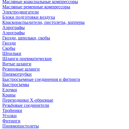
Масляные коаксиальные компрессоры
Масляные ременные компрессоры
Электродвигатели
Блоки подготовки воздуха
Краскораспылители, пистолеты, хопперы
Аэрографы
Аэрографы
Гвозди, шпильки, скобы
Гвозди
Скобы
Шпильки
Шланги пневматические
Витые шланги
Резиновые шланги
Пневмотрубки
Быстросъемные соединения и фитинги
Быстросъемы
Елочки
Краны
Переходники Х-образные
Резьбовые соединители
Тройники
Уголки
Фитинги
Пневмопистолеты