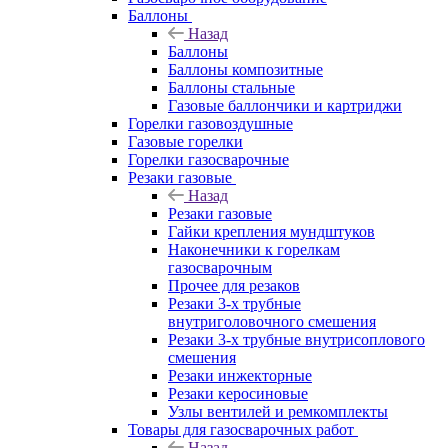
Баллоны
Назад
Баллоны
Баллоны композитные
Баллоны стальные
Газовые баллончики и картриджи
Горелки газовоздушные
Газовые горелки
Горелки газосварочные
Резаки газовые
Назад
Резаки газовые
Гайки крепления мундштуков
Наконечники к горелкам
газосварочным
Прочее для резаков
Резаки 3-х трубные
внутриголовочного смешения
Резаки 3-х трубные внутрисоплового
смешения
Резаки инжекторные
Резаки керосиновые
Узлы вентилей и ремкомплекты
Товары для газосварочных работ
Назад