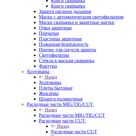
Краги сварщика
Краги сварщика
Защита органов дыхания
Маски с автоматическим светофильтром
Маски сварщика и защитные щитки
Очки защитные
Перчатки
Пластины защитные
Пожарная безопасность
Прочее для средств защиты
Светофильтры
Стёкла к маскам сварщика
Фартуки
Хозтовары
Назад
Хозтовары
Плиты бытовые
Жиклёры
Шланги поливочные
Расходные части MIG/TIG/CUT
Назад
Расходные части MIG/TIG/CUT
Расходные части CUT
Назад
Расходные части CUT