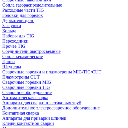
Сопла газораспределительные
Расходные части TIG
Головки для горелок
Держатели цанг
Заглушки
Кольца
Наборы для TIG
Переходники
Прочее TIG
Соединители быстросъёмные
Сопла керамические
Цанги
Штуцеры
Сварочные горелки и плазмотроны MIG/TIG/CUT
Плазмотроны CUT
Сварочные горелки MIG
Сварочные горелки TIG
Сварочное оборудование
Автоматическая сварка
Аппараты для сварки пластиковых труб
Дополнительное электросварочное оборудование
Контактная сварка
Аппараты для приварки шпилек
Клещи контактной сварки