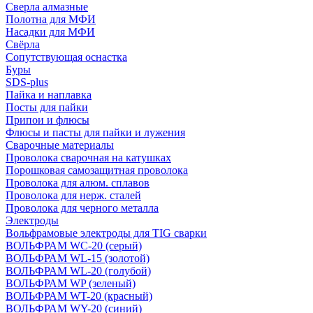
Сверла алмазные
Полотна для МФИ
Насадки для МФИ
Свёрла
Сопутствующая оснастка
Буры
SDS-plus
Пайка и наплавка
Посты для пайки
Припои и флюсы
Флюсы и пасты для пайки и лужения
Сварочные материалы
Проволока сварочная на катушках
Порошковая самозащитная проволока
Проволока для алюм. сплавов
Проволока для нерж. сталей
Проволока для черного металла
Электроды
Вольфрамовые электроды для TIG сварки
ВОЛЬФРАМ WC-20 (серый)
ВОЛЬФРАМ WL-15 (золотой)
ВОЛЬФРАМ WL-20 (голубой)
ВОЛЬФРАМ WP (зеленый)
ВОЛЬФРАМ WT-20 (красный)
ВОЛЬФРАМ WY-20 (синий)