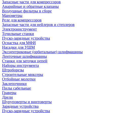
Запасные части для компрессоров
Аварийные и обратные клапаны
Воздушные фильтры в сборе
Манометры
Реле для компрессоров
Запасные части для нейлеров и степлеров
Электроинструмент
Точильные станки
Пуско-зарядные устройства
Оснастка для МФИ
Насадки для УШМ
Эксцентриковые (орбитальные) шлифмашины
Ленточные шлифмашины
Станки для заточки цепей
Наборы инструмента
Штроборезы
Строительные миксеры
Отбойные молотки
Заклепочники
Пилы сабельные
Граверы
Дрели
Шуруповерты и винтоверты
Зарядные устройства
Пуско-зарядные устройства