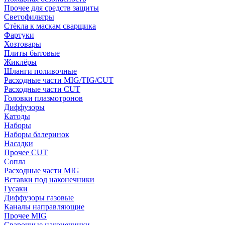
Прочее для средств защиты
Светофильтры
Стёкла к маскам сварщика
Фартуки
Хозтовары
Плиты бытовые
Жиклёры
Шланги поливочные
Расходные части MIG/TIG/CUT
Расходные части CUT
Головки плазмотронов
Диффузоры
Катоды
Наборы
Наборы балеринок
Насадки
Прочее CUT
Сопла
Расходные части MIG
Вставки под наконечники
Гусаки
Диффузоры газовые
Каналы направляющие
Прочее MIG
Сварочные наконечники