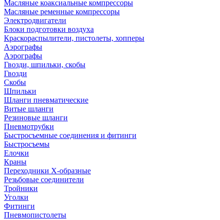
Масляные коаксиальные компрессоры
Масляные ременные компрессоры
Электродвигатели
Блоки подготовки воздуха
Краскораспылители, пистолеты, хопперы
Аэрографы
Аэрографы
Гвозди, шпильки, скобы
Гвозди
Скобы
Шпильки
Шланги пневматические
Витые шланги
Резиновые шланги
Пневмотрубки
Быстросъемные соединения и фитинги
Быстросъемы
Елочки
Краны
Переходники Х-образные
Резьбовые соединители
Тройники
Уголки
Фитинги
Пневмопистолеты