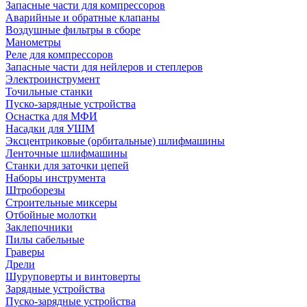
Запасные части для компрессоров
Аварийные и обратные клапаны
Воздушные фильтры в сборе
Манометры
Реле для компрессоров
Запасные части для нейлеров и степлеров
Электроинструмент
Точильные станки
Пуско-зарядные устройства
Оснастка для МФИ
Насадки для УШМ
Эксцентриковые (орбитальные) шлифмашины
Ленточные шлифмашины
Станки для заточки цепей
Наборы инструмента
Штроборезы
Строительные миксеры
Отбойные молотки
Заклепочники
Пилы сабельные
Граверы
Дрели
Шуруповерты и винтоверты
Зарядные устройства
Пуско-зарядные устройства