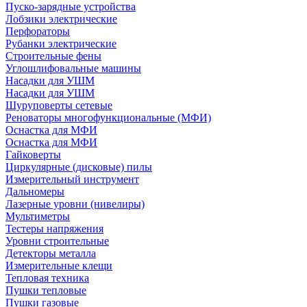
Пуско-зарядные устройства
Лобзики электрические
Перфораторы
Рубанки электрические
Строительные фены
Углошлифовальные машины
Насадки для УШМ
Насадки для УШМ
Шуруповерты сетевые
Реноваторы многофункциональные (МФИ)
Оснастка для МФИ
Оснастка для МФИ
Гайковерты
Циркулярные (дисковые) пилы
Измерительный инструмент
Дальномеры
Лазерные уровни (нивелиры)
Мультиметры
Тестеры напряжения
Уровни строительные
Детекторы металла
Измерительные клещи
Тепловая техника
Пушки тепловые
Пушки газовые