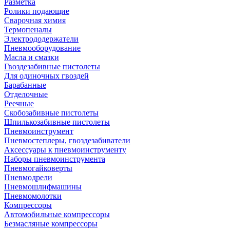
Разметка
Ролики подающие
Сварочная химия
Термопеналы
Электрододержатели
Пневмооборудование
Масла и смазки
Гвоздезабивные пистолеты
Для одиночных гвоздей
Барабанные
Отделочные
Реечные
Скобозабивные пистолеты
Шпилькозабивные пистолеты
Пневмоинструмент
Пневмостеплеры, гвоздезабиватели
Аксессуары к пневмоинструменту
Наборы пневмоинструмента
Пневмогайковерты
Пневмодрели
Пневмошлифмашины
Пневмомолотки
Компрессоры
Автомобильные компрессоры
Безмасляные компрессоры