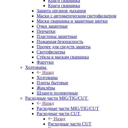
Краги сварщика
Краги сварщика
Защита органов дыхания
Маски с автоматическим светофильтром
Маски сварщика и защитные щитки
Очки защитные
Перчатки
Пластины защитные
Пожарная безопасность
Прочее для средств защиты
Светофильтры
Стёкла к маскам сварщика
Фартуки
Хозтовары
Назад
Хозтовары
Плиты бытовые
Жиклёры
Шланги поливочные
Расходные части MIG/TIG/CUT
Назад
Расходные части MIG/TIG/CUT
Расходные части CUT
Назад
Расходные части CUT