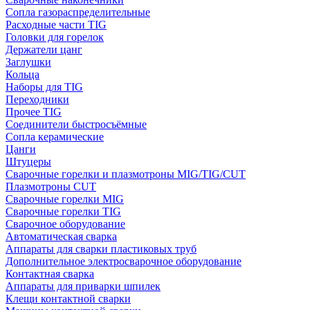
Сопла газораспределительные
Расходные части TIG
Головки для горелок
Держатели цанг
Заглушки
Кольца
Наборы для TIG
Переходники
Прочее TIG
Соединители быстросъёмные
Сопла керамические
Цанги
Штуцеры
Сварочные горелки и плазмотроны MIG/TIG/CUT
Плазмотроны CUT
Сварочные горелки MIG
Сварочные горелки TIG
Сварочное оборудование
Автоматическая сварка
Аппараты для сварки пластиковых труб
Дополнительное электросварочное оборудование
Контактная сварка
Аппараты для приварки шпилек
Клещи контактной сварки