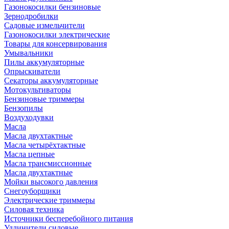
Газонокосилки бензиновые
Зернодробилки
Садовые измельчители
Газонокосилки электрические
Товары для консервирования
Умывальники
Пилы аккумуляторные
Опрыскиватели
Секаторы аккумуляторные
Мотокультиваторы
Бензиновые триммеры
Бензопилы
Воздуходувки
Масла
Масла двухтактные
Масла четырёхтактные
Масла цепные
Масла трансмиссионные
Масла двухтактные
Мойки высокого давления
Снегоуборщики
Электрические триммеры
Силовая техника
Источники бесперебойного питания
Удлинители силовые