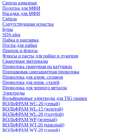
Сверла алмазные
Полотна для МФИ
Насадки для МФИ
Свёрла
Сопутствующая оснастка
Буры
SDS-plus
Пайка и наплавка
Посты для пайки
Припои и флюсы
Флюсы и пасты для пайки и лужения
Сварочные материалы
Проволока сварочная на катушках
Порошковая самозащитная проволока
Проволока для алюм. сплавов
Проволока для нерж. сталей
Проволока для черного металла
Электроды
Вольфрамовые электроды для TIG сварки
ВОЛЬФРАМ WC-20 (серый)
ВОЛЬФРАМ WL-15 (золотой)
ВОЛЬФРАМ WL-20 (голубой)
ВОЛЬФРАМ WP (зеленый)
ВОЛЬФРАМ WT-20 (красный)
ВОЛЬФРАМ WY-20 (синий)