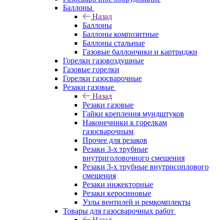
Баллоны
Назад
Баллоны
Баллоны композитные
Баллоны стальные
Газовые баллончики и картриджи
Горелки газовоздушные
Газовые горелки
Горелки газосварочные
Резаки газовые
Назад
Резаки газовые
Гайки крепления мундштуков
Наконечники к горелкам
газосварочным
Прочее для резаков
Резаки 3-х трубные
внутриголовочного смешения
Резаки 3-х трубные внутрисоплового
смешения
Резаки инжекторные
Резаки керосиновые
Узлы вентилей и ремкомплекты
Товары для газосварочных работ
Назад