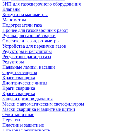
ЗИП для газосварочного оборудования
Клапаны
Кожухи на манометры
Манометры
Подогреватели газа
Прочее для газосварочных работ
Рукава для газовой сварки
Смесители газов, ротаметры
Устройства для перекачки газов
Редукторы и регуляторы
Регуляторы расхода газа
Редукторы
Паяльные лампы, насадки
Средства защиты
Краги сварщика
Диоптрические линзы
Краги сварщика
Краги сварщика
Защита органов дыхания
Маски с автоматическим светофильтром
Маски сварщика и защитные щитки
Очки защитные
Перчатки
Пластины защитные
Пожарная безопасность