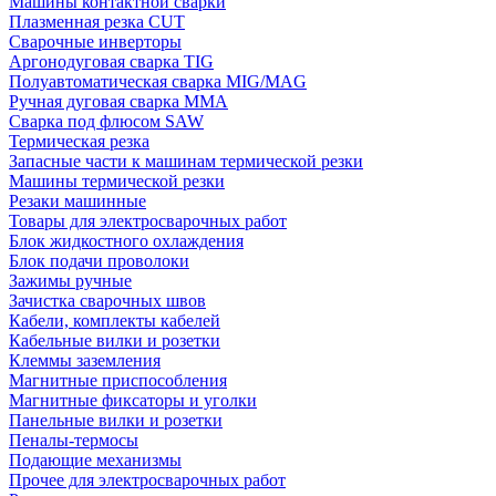
Машины контактной сварки
Плазменная резка CUT
Сварочные инверторы
Аргонодуговая сварка TIG
Полуавтоматическая сварка MIG/MAG
Ручная дуговая сварка MMA
Сварка под флюсом SAW
Термическая резка
Запасные части к машинам термической резки
Машины термической резки
Резаки машинные
Товары для электросварочных работ
Блок жидкостного охлаждения
Блок подачи проволоки
Зажимы ручные
Зачистка сварочных швов
Кабели, комплекты кабелей
Кабельные вилки и розетки
Клеммы заземления
Магнитные приспособления
Магнитные фиксаторы и уголки
Панельные вилки и розетки
Пеналы-термосы
Подающие механизмы
Прочее для электросварочных работ