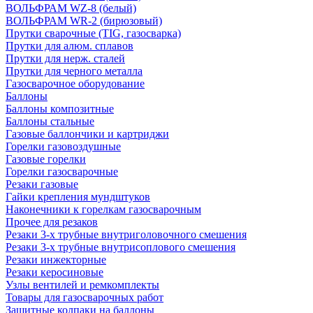
ВОЛЬФРАМ WZ-8 (белый)
ВОЛЬФРАМ WR-2 (бирюзовый)
Прутки сварочные (TIG, газосварка)
Прутки для алюм. сплавов
Прутки для нерж. сталей
Прутки для черного металла
Газосварочное оборудование
Баллоны
Баллоны композитные
Баллоны стальные
Газовые баллончики и картриджи
Горелки газовоздушные
Газовые горелки
Горелки газосварочные
Резаки газовые
Гайки крепления мундштуков
Наконечники к горелкам газосварочным
Прочее для резаков
Резаки 3-х трубные внутриголовочного смешения
Резаки 3-х трубные внутрисоплового смешения
Резаки инжекторные
Резаки керосиновые
Узлы вентилей и ремкомплекты
Товары для газосварочных работ
Защитные колпаки на баллоны