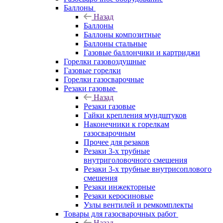
Баллоны
Назад
Баллоны
Баллоны композитные
Баллоны стальные
Газовые баллончики и картриджи
Горелки газовоздушные
Газовые горелки
Горелки газосварочные
Резаки газовые
Назад
Резаки газовые
Гайки крепления мундштуков
Наконечники к горелкам
газосварочным
Прочее для резаков
Резаки 3-х трубные
внутриголовочного смешения
Резаки 3-х трубные внутрисоплового
смешения
Резаки инжекторные
Резаки керосиновые
Узлы вентилей и ремкомплекты
Товары для газосварочных работ
Назад