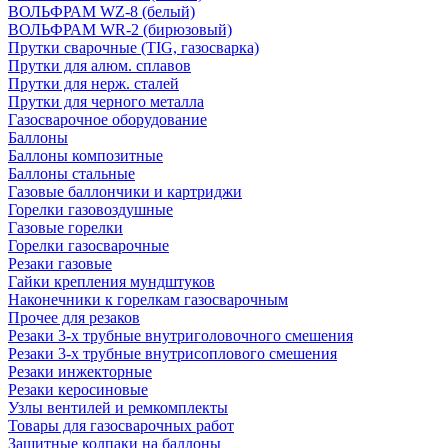
ВОЛЬФРАМ WZ-8 (белый)
ВОЛЬФРАМ WR-2 (бирюзовый)
Прутки сварочные (TIG, газосварка)
Прутки для алюм. сплавов
Прутки для нерж. сталей
Прутки для черного металла
Газосварочное оборудование
Баллоны
Баллоны композитные
Баллоны стальные
Газовые баллончики и картриджи
Горелки газовоздушные
Газовые горелки
Горелки газосварочные
Резаки газовые
Гайки крепления мундштуков
Наконечники к горелкам газосварочным
Прочее для резаков
Резаки 3-х трубные внутриголовочного смешения
Резаки 3-х трубные внутрисоплового смешения
Резаки инжекторные
Резаки керосиновые
Узлы вентилей и ремкомплекты
Товары для газосварочных работ
Защитные колпаки на баллоны