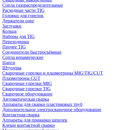
Сопла газораспределительные
Расходные части TIG
Головки для горелок
Держатели цанг
Заглушки
Кольца
Наборы для TIG
Переходники
Прочее TIG
Соединители быстросъёмные
Сопла керамические
Цанги
Штуцеры
Сварочные горелки и плазмотроны MIG/TIG/CUT
Плазмотроны CUT
Сварочные горелки MIG
Сварочные горелки TIG
Сварочное оборудование
Автоматическая сварка
Аппараты для сварки пластиковых труб
Дополнительное электросварочное оборудование
Контактная сварка
Аппараты для приварки шпилек
Клещи контактной сварки