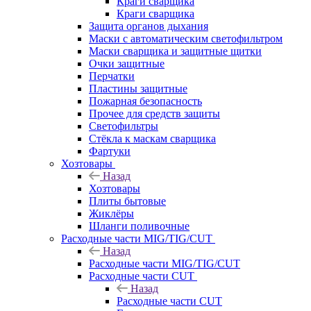
Краги сварщика
Краги сварщика
Защита органов дыхания
Маски с автоматическим светофильтром
Маски сварщика и защитные щитки
Очки защитные
Перчатки
Пластины защитные
Пожарная безопасность
Прочее для средств защиты
Светофильтры
Стёкла к маскам сварщика
Фартуки
Хозтовары
Назад
Хозтовары
Плиты бытовые
Жиклёры
Шланги поливочные
Расходные части MIG/TIG/CUT
Назад
Расходные части MIG/TIG/CUT
Расходные части CUT
Назад
Расходные части CUT