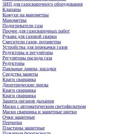
ЗИП для газосварочного оборудования
Клапаны
Кожухи на манометры
Манометры
Подогреватели газа
Прочее для газосварочных работ
Рукава для газовой сварки
Смесители газов, ротаметры
Устройства для перекачки газов
Редукторы и регуляторы
Регуляторы расхода газа
Редукторы
Паяльные лампы, насадки
Средства защиты
Краги сварщика
Диоптрические линзы
Краги сварщика
Краги сварщика
Защита органов дыхания
Маски с автоматическим светофильтром
Маски сварщика и защитные щитки
Очки защитные
Перчатки
Пластины защитные
Пожарная безопасность