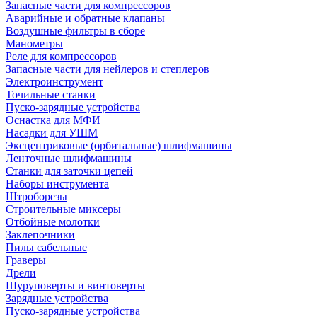
Запасные части для компрессоров
Аварийные и обратные клапаны
Воздушные фильтры в сборе
Манометры
Реле для компрессоров
Запасные части для нейлеров и степлеров
Электроинструмент
Точильные станки
Пуско-зарядные устройства
Оснастка для МФИ
Насадки для УШМ
Эксцентриковые (орбитальные) шлифмашины
Ленточные шлифмашины
Станки для заточки цепей
Наборы инструмента
Штроборезы
Строительные миксеры
Отбойные молотки
Заклепочники
Пилы сабельные
Граверы
Дрели
Шуруповерты и винтоверты
Зарядные устройства
Пуско-зарядные устройства