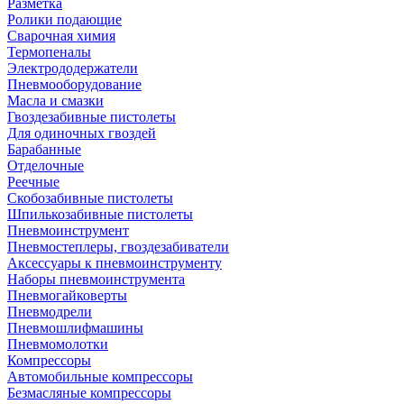
Разметка
Ролики подающие
Сварочная химия
Термопеналы
Электрододержатели
Пневмооборудование
Масла и смазки
Гвоздезабивные пистолеты
Для одиночных гвоздей
Барабанные
Отделочные
Реечные
Скобозабивные пистолеты
Шпилькозабивные пистолеты
Пневмоинструмент
Пневмостеплеры, гвоздезабиватели
Аксессуары к пневмоинструменту
Наборы пневмоинструмента
Пневмогайковерты
Пневмодрели
Пневмошлифмашины
Пневмомолотки
Компрессоры
Автомобильные компрессоры
Безмасляные компрессоры