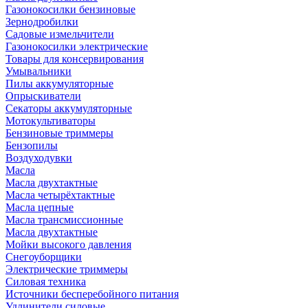
Газонокосилки бензиновые
Зернодробилки
Садовые измельчители
Газонокосилки электрические
Товары для консервирования
Умывальники
Пилы аккумуляторные
Опрыскиватели
Секаторы аккумуляторные
Мотокультиваторы
Бензиновые триммеры
Бензопилы
Воздуходувки
Масла
Масла двухтактные
Масла четырёхтактные
Масла цепные
Масла трансмиссионные
Масла двухтактные
Мойки высокого давления
Снегоуборщики
Электрические триммеры
Силовая техника
Источники бесперебойного питания
Удлинители силовые