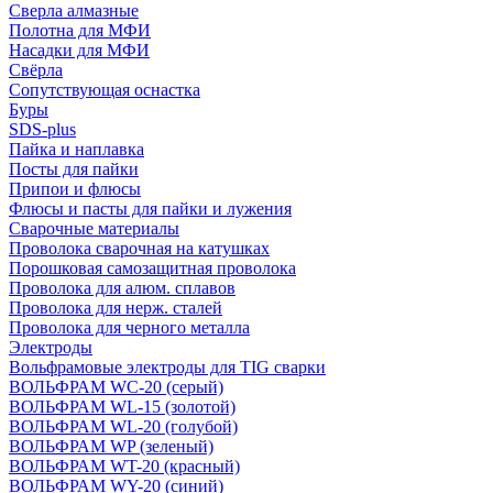
Сверла алмазные
Полотна для МФИ
Насадки для МФИ
Свёрла
Сопутствующая оснастка
Буры
SDS-plus
Пайка и наплавка
Посты для пайки
Припои и флюсы
Флюсы и пасты для пайки и лужения
Сварочные материалы
Проволока сварочная на катушках
Порошковая самозащитная проволока
Проволока для алюм. сплавов
Проволока для нерж. сталей
Проволока для черного металла
Электроды
Вольфрамовые электроды для TIG сварки
ВОЛЬФРАМ WC-20 (серый)
ВОЛЬФРАМ WL-15 (золотой)
ВОЛЬФРАМ WL-20 (голубой)
ВОЛЬФРАМ WP (зеленый)
ВОЛЬФРАМ WT-20 (красный)
ВОЛЬФРАМ WY-20 (синий)