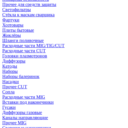
Прочее для средств защиты
Светофильтры
Стёкла к маскам сварщика
Фартуки
Хозтовары
Плиты бытовые
Жиклёры
Шланги поливочные
Расходные части MIG/TIG/CUT
Расходные части CUT
Головки плазмотронов
Диффузоры
Катоды
Наборы
Наборы балеринок
Насадки
Прочее CUT
Сопла
Расходные части MIG
Вставки под наконечники
Гусаки
Диффузоры газовые
Каналы направляющие
Прочее MIG
Сварочные наконечники