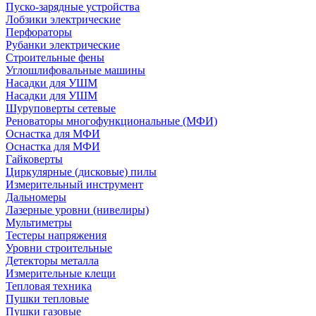
Пуско-зарядные устройства
Лобзики электрические
Перфораторы
Рубанки электрические
Строительные фены
Углошлифовальные машины
Насадки для УШМ
Насадки для УШМ
Шуруповерты сетевые
Реноваторы многофункциональные (МФИ)
Оснастка для МФИ
Оснастка для МФИ
Гайковерты
Циркулярные (дисковые) пилы
Измерительный инструмент
Дальномеры
Лазерные уровни (нивелиры)
Мультиметры
Тестеры напряжения
Уровни строительные
Детекторы металла
Измерительные клещи
Тепловая техника
Пушки тепловые
Пушки газовые