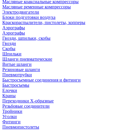
Масляные коаксиальные компрессоры
Масляные ременные компрессоры
Электродвигатели
Блоки подготовки воздуха
Краскораспылители, пистолеты, хопперы
Аэрографы
Аэрографы
Гвозди, шпильки, скобы
Гвозди
Скобы
Шпильки
Шланги пневматические
Витые шланги
Резиновые шланги
Пневмотрубки
Быстросъемные соединения и фитинги
Быстросъемы
Елочки
Краны
Переходники Х-образные
Резьбовые соединители
Тройники
Уголки
Фитинги
Пневмопистолеты