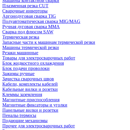
Машины контактной сварки
Плазменная резка CUT
Сварочные инверторы
Аргонодуговая сварка TIG
Полуавтоматическая сварка MIG/MAG
Ручная дуговая сварка MMA
Сварка под флюсом SAW
Термическая резка
Запасные части к машинам термической резки
Машины термической резки
Резаки машинные
Товары для электросварочных работ
Блок жидкостного охлаждения
Блок подачи проволоки
Зажимы ручные
Зачистка сварочных швов
Кабели, комплекты кабелей
Кабельные вилки и розетки
Клеммы заземления
Магнитные приспособления
Магнитные фиксаторы и уголки
Панельные вилки и розетки
Пеналы-термосы
Подающие механизмы
Прочее для электросварочных работ