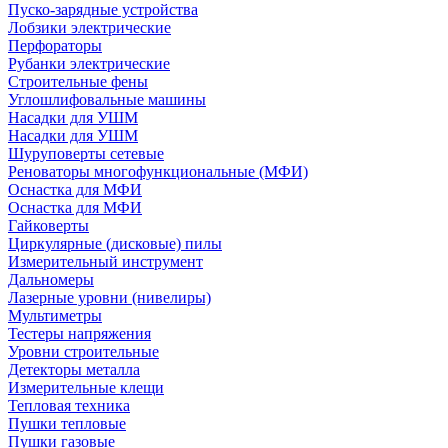
Пуско-зарядные устройства
Лобзики электрические
Перфораторы
Рубанки электрические
Строительные фены
Углошлифовальные машины
Насадки для УШМ
Насадки для УШМ
Шуруповерты сетевые
Реноваторы многофункциональные (МФИ)
Оснастка для МФИ
Оснастка для МФИ
Гайковерты
Циркулярные (дисковые) пилы
Измерительный инструмент
Дальномеры
Лазерные уровни (нивелиры)
Мультиметры
Тестеры напряжения
Уровни строительные
Детекторы металла
Измерительные клещи
Тепловая техника
Пушки тепловые
Пушки газовые