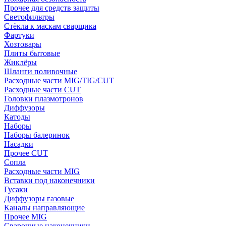
Прочее для средств защиты
Светофильтры
Стёкла к маскам сварщика
Фартуки
Хозтовары
Плиты бытовые
Жиклёры
Шланги поливочные
Расходные части MIG/TIG/CUT
Расходные части CUT
Головки плазмотронов
Диффузоры
Катоды
Наборы
Наборы балеринок
Насадки
Прочее CUT
Сопла
Расходные части MIG
Вставки под наконечники
Гусаки
Диффузоры газовые
Каналы направляющие
Прочее MIG
Сварочные наконечники