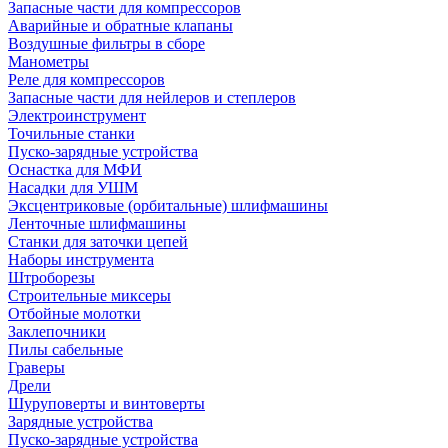
Запасные части для компрессоров
Аварийные и обратные клапаны
Воздушные фильтры в сборе
Манометры
Реле для компрессоров
Запасные части для нейлеров и степлеров
Электроинструмент
Точильные станки
Пуско-зарядные устройства
Оснастка для МФИ
Насадки для УШМ
Эксцентриковые (орбитальные) шлифмашины
Ленточные шлифмашины
Станки для заточки цепей
Наборы инструмента
Штроборезы
Строительные миксеры
Отбойные молотки
Заклепочники
Пилы сабельные
Граверы
Дрели
Шуруповерты и винтоверты
Зарядные устройства
Пуско-зарядные устройства