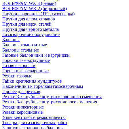
ВОЛЬФРАМ WZ-8 (белый)
ВОЛЬФРАМ WR-2 (бирюзовый)
Прутки сварочные (TIG, газосварка)
Прутки для алюм. сплавов
Прутки для нерж. сталей
Прутки для черного металла
Газосварочное оборудование
Баллоны
Баллоны композитные
Баллоны стальные
Газовые баллончики и картриджи
Горелки газовоздушные
Газовые горелки
Горелки газосварочные
Резаки газовые
Гайки крепления мундштуков
Наконечники к горелкам газосварочным
Прочее для резаков
Резаки 3-х трубные внутриголовочного смешения
Резаки 3-х трубные внутрисоплового смешения
Резаки инжекторные
Резаки керосиновые
Узлы вентилей и ремкомплекты
Товары для газосварочных работ
Защитные колпаки на баллоны