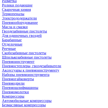
Разметка
Ролики подающие
Сварочная химия
Термопеналы
Электрододержатели
Пневмооборудование
Масла и смазки
Гвоздезабивные пистолеты
Для одиночных гвоздей
Барабанные
Отделочные
Реечные
Скобозабивные пистолеты
Шпилькозабивные пистолеты
Пневмоинструмент
Пневмостеплеры, гвоздезабиватели
Аксессуары к пневмоинструменту
Наборы пневмоинструмента
Пневмогайковерты
Пневмодрели
Пневмошлифмашины
Пневмомолотки
Компрессоры
Автомобильные компрессоры
Безмасляные компрессоры