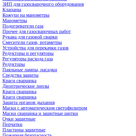
ЗИП для газосварочного оборудования
Клапаны
Кожухи на манометры
Манометры
Подогреватели газа
Прочее для газосварочных работ
Рукава для газовой сварки
Смесители газов, ротаметры
Устройства для перекачки газов
Редукторы и регуляторы
Регуляторы расхода газа
Редукторы
Паяльные лампы, насадки
Средства защиты
Краги сварщика
Диоптрические линзы
Краги сварщика
Краги сварщика
Защита органов дыхания
Маски с автоматическим светофильтром
Маски сварщика и защитные щитки
Очки защитные
Перчатки
Пластины защитные
Пожарная безопасность