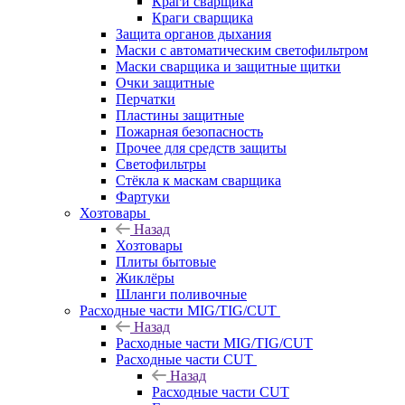
Краги сварщика
Краги сварщика
Защита органов дыхания
Маски с автоматическим светофильтром
Маски сварщика и защитные щитки
Очки защитные
Перчатки
Пластины защитные
Пожарная безопасность
Прочее для средств защиты
Светофильтры
Стёкла к маскам сварщика
Фартуки
Хозтовары
Назад
Хозтовары
Плиты бытовые
Жиклёры
Шланги поливочные
Расходные части MIG/TIG/CUT
Назад
Расходные части MIG/TIG/CUT
Расходные части CUT
Назад
Расходные части CUT