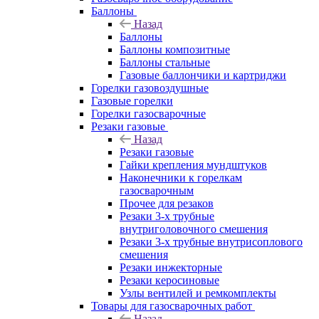
Баллоны
Назад
Баллоны
Баллоны композитные
Баллоны стальные
Газовые баллончики и картриджи
Горелки газовоздушные
Газовые горелки
Горелки газосварочные
Резаки газовые
Назад
Резаки газовые
Гайки крепления мундштуков
Наконечники к горелкам
газосварочным
Прочее для резаков
Резаки 3-х трубные
внутриголовочного смешения
Резаки 3-х трубные внутрисоплового
смешения
Резаки инжекторные
Резаки керосиновые
Узлы вентилей и ремкомплекты
Товары для газосварочных работ
Назад