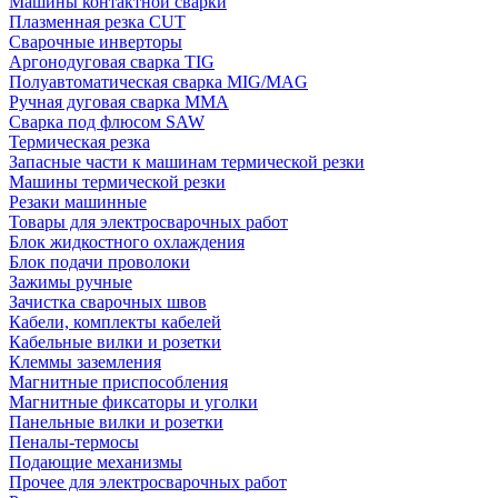
Машины контактной сварки
Плазменная резка CUT
Сварочные инверторы
Аргонодуговая сварка TIG
Полуавтоматическая сварка MIG/MAG
Ручная дуговая сварка MMA
Сварка под флюсом SAW
Термическая резка
Запасные части к машинам термической резки
Машины термической резки
Резаки машинные
Товары для электросварочных работ
Блок жидкостного охлаждения
Блок подачи проволоки
Зажимы ручные
Зачистка сварочных швов
Кабели, комплекты кабелей
Кабельные вилки и розетки
Клеммы заземления
Магнитные приспособления
Магнитные фиксаторы и уголки
Панельные вилки и розетки
Пеналы-термосы
Подающие механизмы
Прочее для электросварочных работ