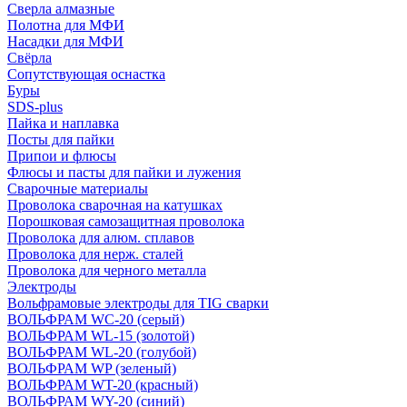
Сверла алмазные
Полотна для МФИ
Насадки для МФИ
Свёрла
Сопутствующая оснастка
Буры
SDS-plus
Пайка и наплавка
Посты для пайки
Припои и флюсы
Флюсы и пасты для пайки и лужения
Сварочные материалы
Проволока сварочная на катушках
Порошковая самозащитная проволока
Проволока для алюм. сплавов
Проволока для нерж. сталей
Проволока для черного металла
Электроды
Вольфрамовые электроды для TIG сварки
ВОЛЬФРАМ WC-20 (серый)
ВОЛЬФРАМ WL-15 (золотой)
ВОЛЬФРАМ WL-20 (голубой)
ВОЛЬФРАМ WP (зеленый)
ВОЛЬФРАМ WT-20 (красный)
ВОЛЬФРАМ WY-20 (синий)