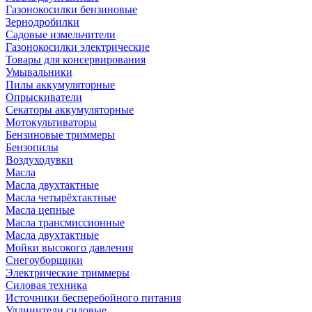
Газонокосилки бензиновые
Зернодробилки
Садовые измельчители
Газонокосилки электрические
Товары для консервирования
Умывальники
Пилы аккумуляторные
Опрыскиватели
Секаторы аккумуляторные
Мотокультиваторы
Бензиновые триммеры
Бензопилы
Воздуходувки
Масла
Масла двухтактные
Масла четырёхтактные
Масла цепные
Масла трансмиссионные
Масла двухтактные
Мойки высокого давления
Снегоуборщики
Электрические триммеры
Силовая техника
Источники бесперебойного питания
Удлинители силовые