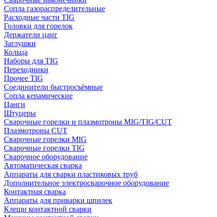
Сопла газораспределительные
Расходные части TIG
Головки для горелок
Держатели цанг
Заглушки
Кольца
Наборы для TIG
Переходники
Прочее TIG
Соединители быстросъёмные
Сопла керамические
Цанги
Штуцеры
Сварочные горелки и плазмотроны MIG/TIG/CUT
Плазмотроны CUT
Сварочные горелки MIG
Сварочные горелки TIG
Сварочное оборудование
Автоматическая сварка
Аппараты для сварки пластиковых труб
Дополнительное электросварочное оборудование
Контактная сварка
Аппараты для приварки шпилек
Клещи контактной сварки