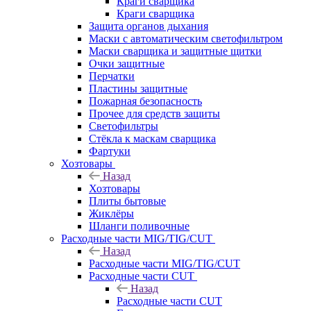
Краги сварщика
Краги сварщика
Защита органов дыхания
Маски с автоматическим светофильтром
Маски сварщика и защитные щитки
Очки защитные
Перчатки
Пластины защитные
Пожарная безопасность
Прочее для средств защиты
Светофильтры
Стёкла к маскам сварщика
Фартуки
Хозтовары
Назад
Хозтовары
Плиты бытовые
Жиклёры
Шланги поливочные
Расходные части MIG/TIG/CUT
Назад
Расходные части MIG/TIG/CUT
Расходные части CUT
Назад
Расходные части CUT