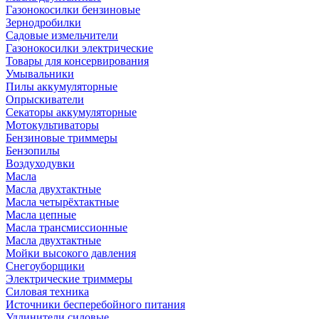
Газонокосилки бензиновые
Зернодробилки
Садовые измельчители
Газонокосилки электрические
Товары для консервирования
Умывальники
Пилы аккумуляторные
Опрыскиватели
Секаторы аккумуляторные
Мотокультиваторы
Бензиновые триммеры
Бензопилы
Воздуходувки
Масла
Масла двухтактные
Масла четырёхтактные
Масла цепные
Масла трансмиссионные
Масла двухтактные
Мойки высокого давления
Снегоуборщики
Электрические триммеры
Силовая техника
Источники бесперебойного питания
Удлинители силовые