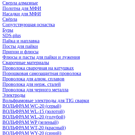
Сверла алмазные
Полотна для МФИ
Насадки для МФИ
Свёрла
Сопутствующая оснастка
Буры
SDS-plus
Пайка и наплавка
Посты для пайки
Припои и флюсы
Флюсы и пасты для пайки и лужения
Сварочные материалы
Проволока сварочная на катушках
Порошковая самозащитная проволока
Проволока для алюм. сплавов
Проволока для нерж. сталей
Проволока для черного металла
Электроды
Вольфрамовые электроды для TIG сварки
ВОЛЬФРАМ WC-20 (серый)
ВОЛЬФРАМ WL-15 (золотой)
ВОЛЬФРАМ WL-20 (голубой)
ВОЛЬФРАМ WP (зеленый)
ВОЛЬФРАМ WT-20 (красный)
ВОЛЬФРАМ WY-20 (синий)