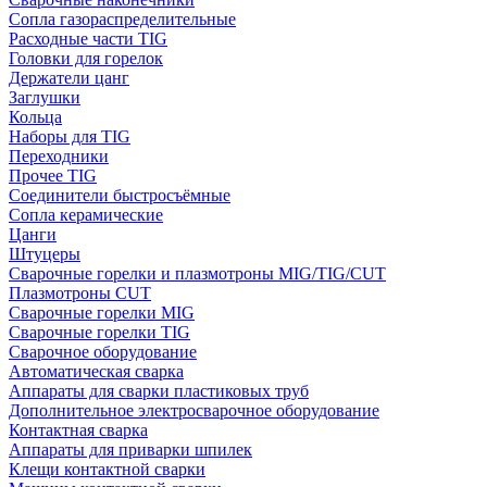
Сопла газораспределительные
Расходные части TIG
Головки для горелок
Держатели цанг
Заглушки
Кольца
Наборы для TIG
Переходники
Прочее TIG
Соединители быстросъёмные
Сопла керамические
Цанги
Штуцеры
Сварочные горелки и плазмотроны MIG/TIG/CUT
Плазмотроны CUT
Сварочные горелки MIG
Сварочные горелки TIG
Сварочное оборудование
Автоматическая сварка
Аппараты для сварки пластиковых труб
Дополнительное электросварочное оборудование
Контактная сварка
Аппараты для приварки шпилек
Клещи контактной сварки