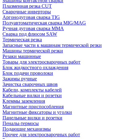
Машины контактной сварки
Плазменная резка CUT
Сварочные инверторы
Аргонодуговая сварка TIG
Полуавтоматическая сварка MIG/MAG
Ручная дуговая сварка MMA
Сварка под флюсом SAW
Термическая резка
Запасные части к машинам термической резки
Машины термической резки
Резаки машинные
Товары для электросварочных работ
Блок жидкостного охлаждения
Блок подачи проволоки
Зажимы ручные
Зачистка сварочных швов
Кабели, комплекты кабелей
Кабельные вилки и розетки
Клеммы заземления
Магнитные приспособления
Магнитные фиксаторы и уголки
Панельные вилки и розетки
Пеналы-термосы
Подающие механизмы
Прочее для электросварочных работ