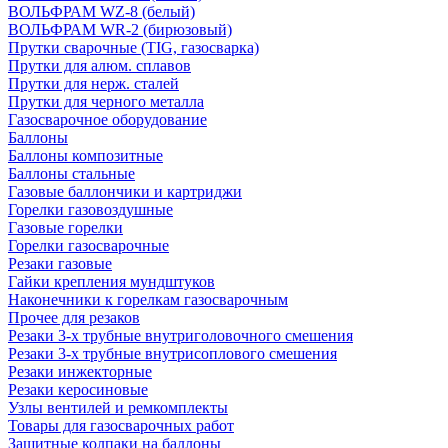
ВОЛЬФРАМ WZ-8 (белый)
ВОЛЬФРАМ WR-2 (бирюзовый)
Прутки сварочные (TIG, газосварка)
Прутки для алюм. сплавов
Прутки для нерж. сталей
Прутки для черного металла
Газосварочное оборудование
Баллоны
Баллоны композитные
Баллоны стальные
Газовые баллончики и картриджи
Горелки газовоздушные
Газовые горелки
Горелки газосварочные
Резаки газовые
Гайки крепления мундштуков
Наконечники к горелкам газосварочным
Прочее для резаков
Резаки 3-х трубные внутриголовочного смешения
Резаки 3-х трубные внутрисоплового смешения
Резаки инжекторные
Резаки керосиновые
Узлы вентилей и ремкомплекты
Товары для газосварочных работ
Защитные колпаки на баллоны