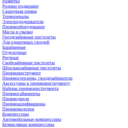
Разметка
Ролики подающие
Сварочная химия
Термопеналы
Электрододержатели
Пневмооборудование
Масла и смазки
Гвоздезабивные пистолеты
Для одиночных гвоздей
Барабанные
Отделочные
Реечные
Скобозабивные пистолеты
Шпилькозабивные пистолеты
Пневмоинструмент
Пневмостеплеры, гвоздезабиватели
Аксессуары к пневмоинструменту
Наборы пневмоинструмента
Пневмогайковерты
Пневмодрели
Пневмошлифмашины
Пневмомолотки
Компрессоры
Автомобильные компрессоры
Безмасляные компрессоры