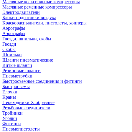
Масляные коаксиальные компрессоры
Масляные ременные компрессоры
Электродвигатели
Блоки подготовки воздуха
Краскораспылители, пистолеты, хопперы
Аэрографы
Аэрографы
Гвозди, шпильки, скобы
Гвозди
Скобы
Шпильки
Шланги пневматические
Витые шланги
Резиновые шланги
Пневмотрубки
Быстросъемные соединения и фитинги
Быстросъемы
Елочки
Краны
Переходники Х-образные
Резьбовые соединители
Тройники
Уголки
Фитинги
Пневмопистолеты