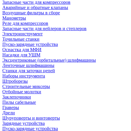
Запасные части для компрессоров
Аварийные и обратные клапаны
Воздушные фильтры в сборе
Манометры
Реле для компрессоров
Запасные части для нейлеров и степлеров
Электроинструмент
Точильные станки
Пуско-зарядные устройства
Оснастка для МФИ
Насадки для УШМ
Эксцентриковые (орбитальные) шлифмашины
Ленточные шлифмашины
Станки для заточки цепей
Наборы инструмента
Штроборезы
Строительные миксеры
Отбойные молотки
Заклепочники
Пилы сабельные
Граверы
Дрели
Шуруповерты и винтоверты
Зарядные устройства
Пуско-зарядные устройства