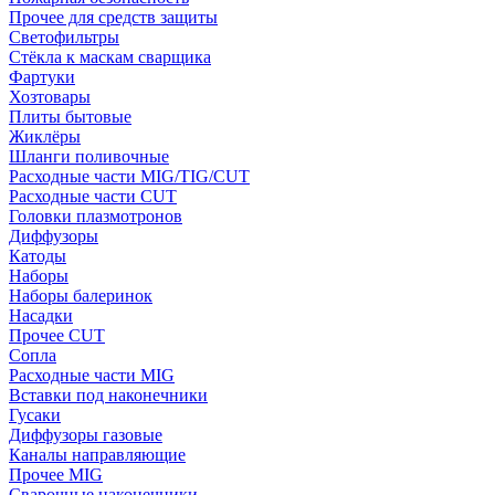
Прочее для средств защиты
Светофильтры
Стёкла к маскам сварщика
Фартуки
Хозтовары
Плиты бытовые
Жиклёры
Шланги поливочные
Расходные части MIG/TIG/CUT
Расходные части CUT
Головки плазмотронов
Диффузоры
Катоды
Наборы
Наборы балеринок
Насадки
Прочее CUT
Сопла
Расходные части MIG
Вставки под наконечники
Гусаки
Диффузоры газовые
Каналы направляющие
Прочее MIG
Сварочные наконечники