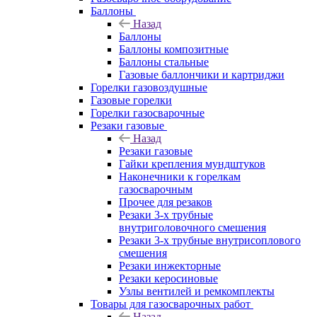
Баллоны
Назад
Баллоны
Баллоны композитные
Баллоны стальные
Газовые баллончики и картриджи
Горелки газовоздушные
Газовые горелки
Горелки газосварочные
Резаки газовые
Назад
Резаки газовые
Гайки крепления мундштуков
Наконечники к горелкам
газосварочным
Прочее для резаков
Резаки 3-х трубные
внутриголовочного смешения
Резаки 3-х трубные внутрисоплового
смешения
Резаки инжекторные
Резаки керосиновые
Узлы вентилей и ремкомплекты
Товары для газосварочных работ
Назад