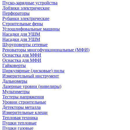
Пуско-зарядные устройства
Лобзики электрические
Перфораторы
Рубанки электрические
Строительные фены
Углошлифовальные машины
Насадки для УШМ
Насадки для УШМ
Шуруповерты сетевые
Реноваторы многофункциональные (МФИ)
Оснастка для МФИ
Оснастка для МФИ
Гайковерты
Циркулярные (дисковые) пилы
Измерительный инструмент
Дальномеры
Лазерные уровни (нивелиры)
Мультиметры
Тестеры напряжения
Уровни строительные
Детекторы металла
Измерительные клещи
Тепловая техника
Пушки тепловые
Пушки газовые