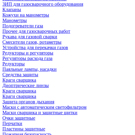
ЗИП для газосварочного оборудования
Клапаны
Кожухи на манометры
Манометры
Подогреватели газа
Прочее для газосварочных работ
Рукава для газовой сварки
Смесители газов, ротаметры
Устройства для перекачки газов
Редукторы и регуляторы
Регуляторы расхода газа
Редукторы
Паяльные лампы, насадки
Средства защиты
Краги сварщика
Диоптрические линзы
Краги сварщика
Краги сварщика
Защита органов дыхания
Маски с автоматическим светофильтром
Маски сварщика и защитные щитки
Очки защитные
Перчатки
Пластины защитные
Пожарная безопасность