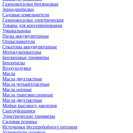
Газонокосилки бензиновые
Зернодробилки
Садовые измельчители
Газонокосилки электрические
Товары для консервирования
Умывальники
Пилы аккумуляторные
Опрыскиватели
Секаторы аккумуляторные
Мотокультиваторы
Бензиновые триммеры
Бензопилы
Воздуходувки
Масла
Масла двухтактные
Масла четырёхтактные
Масла цепные
Масла трансмиссионные
Масла двухтактные
Мойки высокого давления
Снегоуборщики
Электрические триммеры
Силовая техника
Источники бесперебойного питания
Удлинители силовые