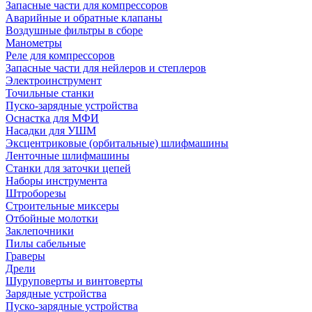
Запасные части для компрессоров
Аварийные и обратные клапаны
Воздушные фильтры в сборе
Манометры
Реле для компрессоров
Запасные части для нейлеров и степлеров
Электроинструмент
Точильные станки
Пуско-зарядные устройства
Оснастка для МФИ
Насадки для УШМ
Эксцентриковые (орбитальные) шлифмашины
Ленточные шлифмашины
Станки для заточки цепей
Наборы инструмента
Штроборезы
Строительные миксеры
Отбойные молотки
Заклепочники
Пилы сабельные
Граверы
Дрели
Шуруповерты и винтоверты
Зарядные устройства
Пуско-зарядные устройства