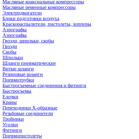
Масляные коаксиальные компрессоры
Масляные ременные компрессоры
Электродвигатели
Блоки подготовки воздуха
Краскораспылители, пистолеты, хопперы
Аэрографы
Аэрографы
Гвозди, шпильки, скобы
Гвозди
Скобы
Шпильки
Шланги пневматические
Витые шланги
Резиновые шланги
Пневмотрубки
Быстросъемные соединения и фитинги
Быстросъемы
Елочки
Краны
Переходники Х-образные
Резьбовые соединители
Тройники
Уголки
Фитинги
Пневмопистолеты