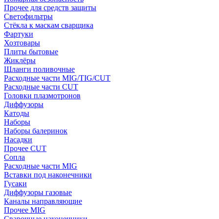
Прочее для средств защиты
Светофильтры
Стёкла к маскам сварщика
Фартуки
Хозтовары
Плиты бытовые
Жиклёры
Шланги поливочные
Расходные части MIG/TIG/CUT
Расходные части CUT
Головки плазмотронов
Диффузоры
Катоды
Наборы
Наборы балеринок
Насадки
Прочее CUT
Сопла
Расходные части MIG
Вставки под наконечники
Гусаки
Диффузоры газовые
Каналы направляющие
Прочее MIG
Сварочные наконечники