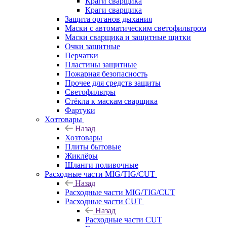
Краги сварщика
Краги сварщика
Защита органов дыхания
Маски с автоматическим светофильтром
Маски сварщика и защитные щитки
Очки защитные
Перчатки
Пластины защитные
Пожарная безопасность
Прочее для средств защиты
Светофильтры
Стёкла к маскам сварщика
Фартуки
Хозтовары
Назад
Хозтовары
Плиты бытовые
Жиклёры
Шланги поливочные
Расходные части MIG/TIG/CUT
Назад
Расходные части MIG/TIG/CUT
Расходные части CUT
Назад
Расходные части CUT