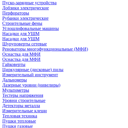
Пуско-зарядные устройства
Лобзики электрические
Перфораторы
Рубанки электрические
Строительные фены
Углошлифовальные машины
Насадки для УШМ
Насадки для УШМ
Шуруповерты сетевые
Реноваторы многофункциональные (МФИ)
Оснастка для МФИ
Оснастка для МФИ
Гайковерты
Циркулярные (дисковые) пилы
Измерительный инструмент
Дальномеры
Лазерные уровни (нивелиры)
Мультиметры
Тестеры напряжения
Уровни строительные
Детекторы металла
Измерительные клещи
Тепловая техника
Пушки тепловые
Пушки газовые