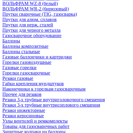
ВОЛЬФРАМ WZ-8 (белый)
ВОЛЬФРАМ WR-2 (бирюзовый)
Прутки сварочные (TIG, газосварка)
Прутки для алюм. сплавов
Прутки для нерж. сталей
Прутки для черного металла
Газосварочное оборудование
Баллоны
Баллоны композитные
Баллоны стальные
Газовые баллончики и картриджи
Горелки газовоздушные
Газовые горелки
Горелки газосварочные
Резаки газовые
Гайки крепления мундштуков
Наконечники к горелкам газосварочным
Прочее для резаков
Резаки 3-х трубные внутриголовочного смешения
Резаки 3-х трубные внутрисоплового смешения
Резаки инжекторные
Резаки керосиновые
Узлы вентилей и ремкомплекты
Товары для газосварочных работ
Защитные колпаки на баллоны