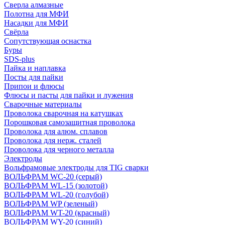
Сверла алмазные
Полотна для МФИ
Насадки для МФИ
Свёрла
Сопутствующая оснастка
Буры
SDS-plus
Пайка и наплавка
Посты для пайки
Припои и флюсы
Флюсы и пасты для пайки и лужения
Сварочные материалы
Проволока сварочная на катушках
Порошковая самозащитная проволока
Проволока для алюм. сплавов
Проволока для нерж. сталей
Проволока для черного металла
Электроды
Вольфрамовые электроды для TIG сварки
ВОЛЬФРАМ WC-20 (серый)
ВОЛЬФРАМ WL-15 (золотой)
ВОЛЬФРАМ WL-20 (голубой)
ВОЛЬФРАМ WP (зеленый)
ВОЛЬФРАМ WT-20 (красный)
ВОЛЬФРАМ WY-20 (синий)