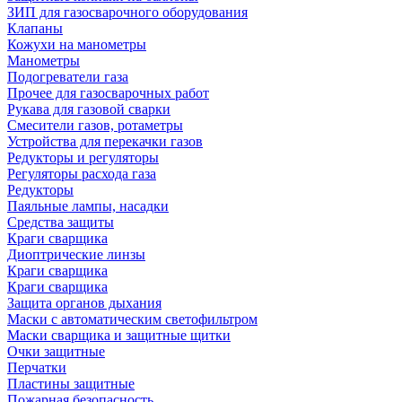
ЗИП для газосварочного оборудования
Клапаны
Кожухи на манометры
Манометры
Подогреватели газа
Прочее для газосварочных работ
Рукава для газовой сварки
Смесители газов, ротаметры
Устройства для перекачки газов
Редукторы и регуляторы
Регуляторы расхода газа
Редукторы
Паяльные лампы, насадки
Средства защиты
Краги сварщика
Диоптрические линзы
Краги сварщика
Краги сварщика
Защита органов дыхания
Маски с автоматическим светофильтром
Маски сварщика и защитные щитки
Очки защитные
Перчатки
Пластины защитные
Пожарная безопасность