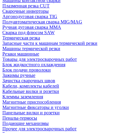
Машины контактной сварки
Плазменная резка CUT
Сварочные инверторы
Аргонодуговая сварка TIG
Полуавтоматическая сварка MIG/MAG
Ручная дуговая сварка MMA
Сварка под флюсом SAW
Термическая резка
Запасные части к машинам термической резки
Машины термической резки
Резаки машинные
Товары для электросварочных работ
Блок жидкостного охлаждения
Блок подачи проволоки
Зажимы ручные
Зачистка сварочных швов
Кабели, комплекты кабелей
Кабельные вилки и розетки
Клеммы заземления
Магнитные приспособления
Магнитные фиксаторы и уголки
Панельные вилки и розетки
Пеналы-термосы
Подающие механизмы
Прочее для электросварочных работ