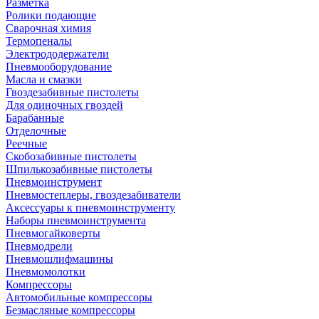
Разметка
Ролики подающие
Сварочная химия
Термопеналы
Электрододержатели
Пневмооборудование
Масла и смазки
Гвоздезабивные пистолеты
Для одиночных гвоздей
Барабанные
Отделочные
Реечные
Скобозабивные пистолеты
Шпилькозабивные пистолеты
Пневмоинструмент
Пневмостеплеры, гвоздезабиватели
Аксессуары к пневмоинструменту
Наборы пневмоинструмента
Пневмогайковерты
Пневмодрели
Пневмошлифмашины
Пневмомолотки
Компрессоры
Автомобильные компрессоры
Безмасляные компрессоры