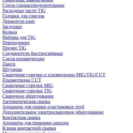
Сопла газораспределительные
Расходные части TIG
Головки для горелок
Держатели цанг
Заглушки
Кольца
Наборы для TIG
Переходники
Прочее TIG
Соединители быстросъёмные
Сопла керамические
Цанги
Штуцеры
Сварочные горелки и плазмотроны MIG/TIG/CUT
Плазмотроны CUT
Сварочные горелки MIG
Сварочные горелки TIG
Сварочное оборудование
Автоматическая сварка
Аппараты для сварки пластиковых труб
Дополнительное электросварочное оборудование
Контактная сварка
Аппараты для приварки шпилек
Клещи контактной сварки