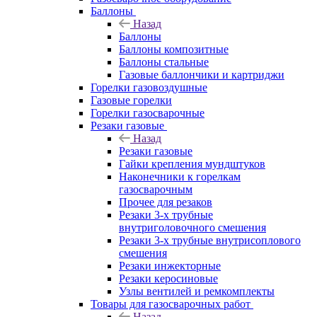
Баллоны
Назад
Баллоны
Баллоны композитные
Баллоны стальные
Газовые баллончики и картриджи
Горелки газовоздушные
Газовые горелки
Горелки газосварочные
Резаки газовые
Назад
Резаки газовые
Гайки крепления мундштуков
Наконечники к горелкам
газосварочным
Прочее для резаков
Резаки 3-х трубные
внутриголовочного смешения
Резаки 3-х трубные внутрисоплового
смешения
Резаки инжекторные
Резаки керосиновые
Узлы вентилей и ремкомплекты
Товары для газосварочных работ
Назад