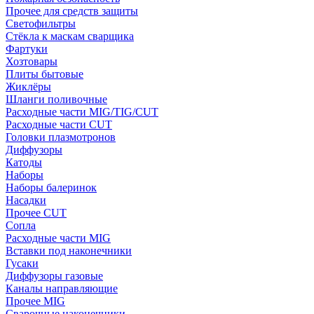
Прочее для средств защиты
Светофильтры
Стёкла к маскам сварщика
Фартуки
Хозтовары
Плиты бытовые
Жиклёры
Шланги поливочные
Расходные части MIG/TIG/CUT
Расходные части CUT
Головки плазмотронов
Диффузоры
Катоды
Наборы
Наборы балеринок
Насадки
Прочее CUT
Сопла
Расходные части MIG
Вставки под наконечники
Гусаки
Диффузоры газовые
Каналы направляющие
Прочее MIG
Сварочные наконечники