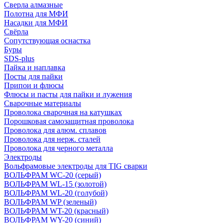
Сверла алмазные
Полотна для МФИ
Насадки для МФИ
Свёрла
Сопутствующая оснастка
Буры
SDS-plus
Пайка и наплавка
Посты для пайки
Припои и флюсы
Флюсы и пасты для пайки и лужения
Сварочные материалы
Проволока сварочная на катушках
Порошковая самозащитная проволока
Проволока для алюм. сплавов
Проволока для нерж. сталей
Проволока для черного металла
Электроды
Вольфрамовые электроды для TIG сварки
ВОЛЬФРАМ WC-20 (серый)
ВОЛЬФРАМ WL-15 (золотой)
ВОЛЬФРАМ WL-20 (голубой)
ВОЛЬФРАМ WP (зеленый)
ВОЛЬФРАМ WT-20 (красный)
ВОЛЬФРАМ WY-20 (синий)