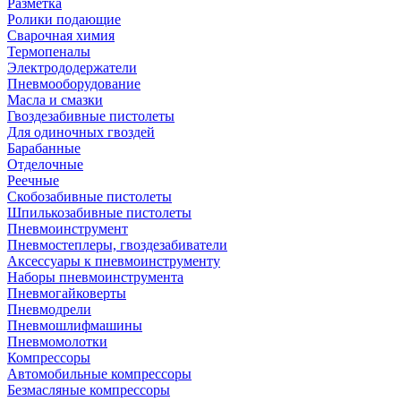
Разметка
Ролики подающие
Сварочная химия
Термопеналы
Электрододержатели
Пневмооборудование
Масла и смазки
Гвоздезабивные пистолеты
Для одиночных гвоздей
Барабанные
Отделочные
Реечные
Скобозабивные пистолеты
Шпилькозабивные пистолеты
Пневмоинструмент
Пневмостеплеры, гвоздезабиватели
Аксессуары к пневмоинструменту
Наборы пневмоинструмента
Пневмогайковерты
Пневмодрели
Пневмошлифмашины
Пневмомолотки
Компрессоры
Автомобильные компрессоры
Безмасляные компрессоры