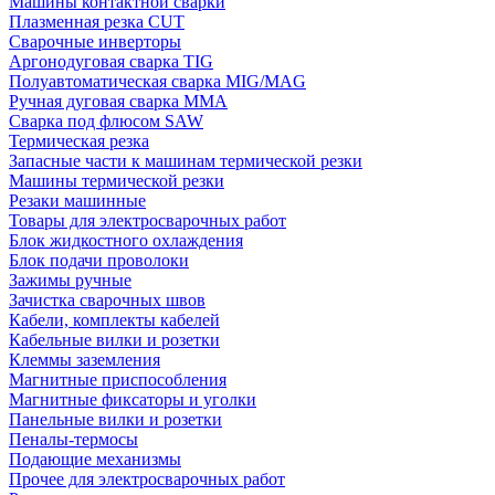
Машины контактной сварки
Плазменная резка CUT
Сварочные инверторы
Аргонодуговая сварка TIG
Полуавтоматическая сварка MIG/MAG
Ручная дуговая сварка MMA
Сварка под флюсом SAW
Термическая резка
Запасные части к машинам термической резки
Машины термической резки
Резаки машинные
Товары для электросварочных работ
Блок жидкостного охлаждения
Блок подачи проволоки
Зажимы ручные
Зачистка сварочных швов
Кабели, комплекты кабелей
Кабельные вилки и розетки
Клеммы заземления
Магнитные приспособления
Магнитные фиксаторы и уголки
Панельные вилки и розетки
Пеналы-термосы
Подающие механизмы
Прочее для электросварочных работ