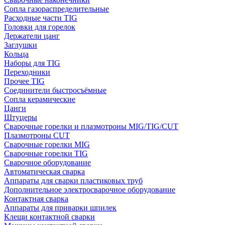
Сопла газораспределительные
Расходные части TIG
Головки для горелок
Держатели цанг
Заглушки
Кольца
Наборы для TIG
Переходники
Прочее TIG
Соединители быстросъёмные
Сопла керамические
Цанги
Штуцеры
Сварочные горелки и плазмотроны MIG/TIG/CUT
Плазмотроны CUT
Сварочные горелки MIG
Сварочные горелки TIG
Сварочное оборудование
Автоматическая сварка
Аппараты для сварки пластиковых труб
Дополнительное электросварочное оборудование
Контактная сварка
Аппараты для приварки шпилек
Клещи контактной сварки