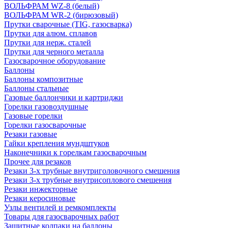
ВОЛЬФРАМ WZ-8 (белый)
ВОЛЬФРАМ WR-2 (бирюзовый)
Прутки сварочные (TIG, газосварка)
Прутки для алюм. сплавов
Прутки для нерж. сталей
Прутки для черного металла
Газосварочное оборудование
Баллоны
Баллоны композитные
Баллоны стальные
Газовые баллончики и картриджи
Горелки газовоздушные
Газовые горелки
Горелки газосварочные
Резаки газовые
Гайки крепления мундштуков
Наконечники к горелкам газосварочным
Прочее для резаков
Резаки 3-х трубные внутриголовочного смешения
Резаки 3-х трубные внутрисоплового смешения
Резаки инжекторные
Резаки керосиновые
Узлы вентилей и ремкомплекты
Товары для газосварочных работ
Защитные колпаки на баллоны