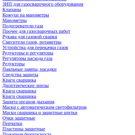
ЗИП для газосварочного оборудования
Клапаны
Кожухи на манометры
Манометры
Подогреватели газа
Прочее для газосварочных работ
Рукава для газовой сварки
Смесители газов, ротаметры
Устройства для перекачки газов
Редукторы и регуляторы
Регуляторы расхода газа
Редукторы
Паяльные лампы, насадки
Средства защиты
Краги сварщика
Диоптрические линзы
Краги сварщика
Краги сварщика
Защита органов дыхания
Маски с автоматическим светофильтром
Маски сварщика и защитные щитки
Очки защитные
Перчатки
Пластины защитные
Пожарная безопасность