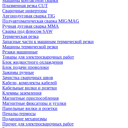
Машины контактной сварки
Плазменная резка CUT
Сварочные инверторы
Аргонодуговая сварка TIG
Полуавтоматическая сварка MIG/MAG
Ручная дуговая сварка MMA
Сварка под флюсом SAW
Термическая резка
Запасные части к машинам термической резки
Машины термической резки
Резаки машинные
Товары для электросварочных работ
Блок жидкостного охлаждения
Блок подачи проволоки
Зажимы ручные
Зачистка сварочных швов
Кабели, комплекты кабелей
Кабельные вилки и розетки
Клеммы заземления
Магнитные приспособления
Магнитные фиксаторы и уголки
Панельные вилки и розетки
Пеналы-термосы
Подающие механизмы
Прочее для электросварочных работ