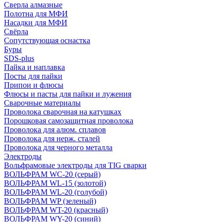
Сверла алмазные
Полотна для МФИ
Насадки для МФИ
Свёрла
Сопутствующая оснастка
Буры
SDS-plus
Пайка и наплавка
Посты для пайки
Припои и флюсы
Флюсы и пасты для пайки и лужения
Сварочные материалы
Проволока сварочная на катушках
Порошковая самозащитная проволока
Проволока для алюм. сплавов
Проволока для нерж. сталей
Проволока для черного металла
Электроды
Вольфрамовые электроды для TIG сварки
ВОЛЬФРАМ WC-20 (серый)
ВОЛЬФРАМ WL-15 (золотой)
ВОЛЬФРАМ WL-20 (голубой)
ВОЛЬФРАМ WP (зеленый)
ВОЛЬФРАМ WT-20 (красный)
ВОЛЬФРАМ WY-20 (синий)