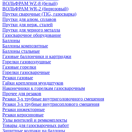
ВОЛЬФРАМ WZ-8 (белый)
ВОЛЬФРАМ WR-2 (бирюзовый)
Прутки сварочные (TIG, газосварка)
Прутки для алюм. сплавов
Прутки для нерж. сталей
Прутки для черного металла
Газосварочное оборудование
Баллоны
Баллоны композитные
Баллоны стальные
Газовые баллончики и картриджи
Горелки газовоздушные
Газовые горелки
Горелки газосварочные
Резаки газовые
Гайки крепления мундштуков
Наконечники к горелкам газосварочным
Прочее для резаков
Резаки 3-х трубные внутриголовочного смешения
Резаки 3-х трубные внутрисоплового смешения
Резаки инжекторные
Резаки керосиновые
Узлы вентилей и ремкомплекты
Товары для газосварочных работ
Защитные колпаки на баллоны