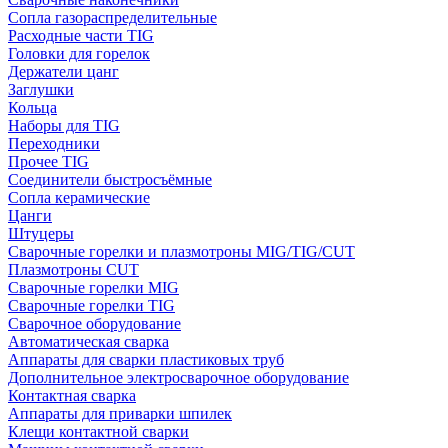
Сопла газораспределительные
Расходные части TIG
Головки для горелок
Держатели цанг
Заглушки
Кольца
Наборы для TIG
Переходники
Прочее TIG
Соединители быстросъёмные
Сопла керамические
Цанги
Штуцеры
Сварочные горелки и плазмотроны MIG/TIG/CUT
Плазмотроны CUT
Сварочные горелки MIG
Сварочные горелки TIG
Сварочное оборудование
Автоматическая сварка
Аппараты для сварки пластиковых труб
Дополнительное электросварочное оборудование
Контактная сварка
Аппараты для приварки шпилек
Клещи контактной сварки