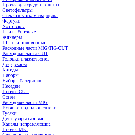
Прочее для средств защиты
Светофильтры
Стёкла к маскам сварщика
Фартуки
Хозтовары
Плиты бытовые
Жиклёры
Шланги поливочные
Расходные части MIG/TIG/CUT
Расходные части CUT
Головки плазмотронов
Диффузоры
Катоды
Наборы
Наборы балеринок
Насадки
Прочее CUT
Сопла
Расходные части MIG
Вставки под наконечники
Гусаки
Диффузоры газовые
Каналы направляющие
Прочее MIG
Сварочные наконечники