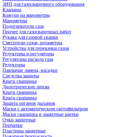
ЗИП для газосварочного оборудования
Клапаны
Кожухи на манометры
Манометры
Подогреватели газа
Прочее для газосварочных работ
Рукава для газовой сварки
Смесители газов, ротаметры
Устройства для перекачки газов
Редукторы и регуляторы
Регуляторы расхода газа
Редукторы
Паяльные лампы, насадки
Средства защиты
Краги сварщика
Диоптрические линзы
Краги сварщика
Краги сварщика
Защита органов дыхания
Маски с автоматическим светофильтром
Маски сварщика и защитные щитки
Очки защитные
Перчатки
Пластины защитные
Пожарная безопасность