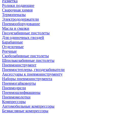
Разметка
Ролики подающие
Сварочная химия
Термопеналы
Электрододержатели
Пневмооборудование
Масла и смазки
Гвоздезабивные пистолеты
Для одиночных гвоздей
Барабанные
Отделочные
Реечные
Скобозабивные пистолеты
Шпилькозабивные пистолеты
Пневмоинструмент
Пневмостеплеры, гвоздезабиватели
Аксессуары к пневмоинструменту
Наборы пневмоинструмента
Пневмогайковерты
Пневмодрели
Пневмошлифмашины
Пневмомолотки
Компрессоры
Автомобильные компрессоры
Безмасляные компрессоры