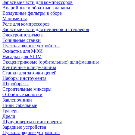
Запасные части для компрессоров
Аварийные и обратные клапаны
Воздушные фильтры в сборе
Манометры
Реле для компрессоров
Запасные части для нейлеров и степлеров
Электроинструмент
Точильные станки
Пуско-зарядные устройства
Оснастка для МФИ
Насадки для УШМ
Эксцентриковые (орбитальные) шлифмашины
Ленточные шлифмашины
Станки для заточки цепей
Наборы инструмента
Штроборезы
Строительные миксеры
Отбойные молотки
Заклепочники
Пилы сабельные
Граверы
Дрели
Шуруповерты и винтоверты
Зарядные устройства
Пуско-зарядные устройства