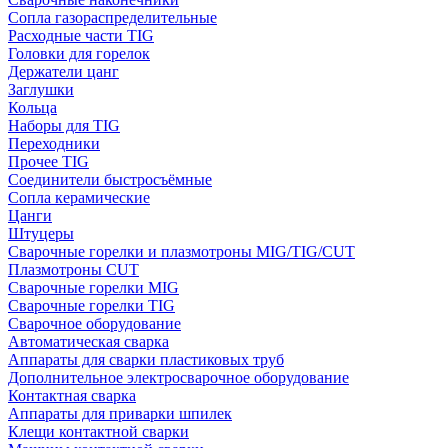
Сопла газораспределительные
Расходные части TIG
Головки для горелок
Держатели цанг
Заглушки
Кольца
Наборы для TIG
Переходники
Прочее TIG
Соединители быстросъёмные
Сопла керамические
Цанги
Штуцеры
Сварочные горелки и плазмотроны MIG/TIG/CUT
Плазмотроны CUT
Сварочные горелки MIG
Сварочные горелки TIG
Сварочное оборудование
Автоматическая сварка
Аппараты для сварки пластиковых труб
Дополнительное электросварочное оборудование
Контактная сварка
Аппараты для приварки шпилек
Клещи контактной сварки