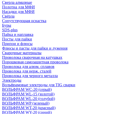
Сверла алмазные
Полотна для МФИ
Насадки для МФИ
Свёрла
Сопутствующая оснастка
Буры
SDS-plus
Пайка и наплавка
Посты для пайки
Припои и флюсы
Флюсы и пасты для пайки и лужения
Сварочные материалы
Проволока сварочная на катушках
Порошковая самозащитная проволока
Проволока для алюм. сплавов
Проволока для нерж. сталей
Проволока для черного металла
Электроды
Вольфрамовые электроды для TIG сварки
ВОЛЬФРАМ WC-20 (серый)
ВОЛЬФРАМ WL-15 (золотой)
ВОЛЬФРАМ WL-20 (голубой)
ВОЛЬФРАМ WP (зеленый)
ВОЛЬФРАМ WT-20 (красный)
ВОЛЬФРАМ WY-20 (синий)