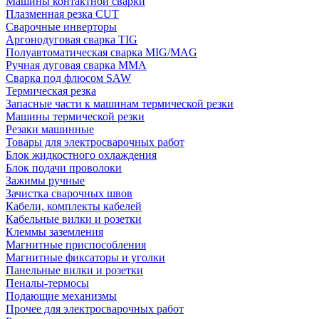
Машины контактной сварки
Плазменная резка CUT
Сварочные инверторы
Аргонодуговая сварка TIG
Полуавтоматическая сварка MIG/MAG
Ручная дуговая сварка MMA
Сварка под флюсом SAW
Термическая резка
Запасные части к машинам термической резки
Машины термической резки
Резаки машинные
Товары для электросварочных работ
Блок жидкостного охлаждения
Блок подачи проволоки
Зажимы ручные
Зачистка сварочных швов
Кабели, комплекты кабелей
Кабельные вилки и розетки
Клеммы заземления
Магнитные приспособления
Магнитные фиксаторы и уголки
Панельные вилки и розетки
Пеналы-термосы
Подающие механизмы
Прочее для электросварочных работ