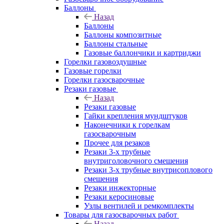
Баллоны
Назад
Баллоны
Баллоны композитные
Баллоны стальные
Газовые баллончики и картриджи
Горелки газовоздушные
Газовые горелки
Горелки газосварочные
Резаки газовые
Назад
Резаки газовые
Гайки крепления мундштуков
Наконечники к горелкам
газосварочным
Прочее для резаков
Резаки 3-х трубные
внутриголовочного смешения
Резаки 3-х трубные внутрисоплового
смешения
Резаки инжекторные
Резаки керосиновые
Узлы вентилей и ремкомплекты
Товары для газосварочных работ
Назад