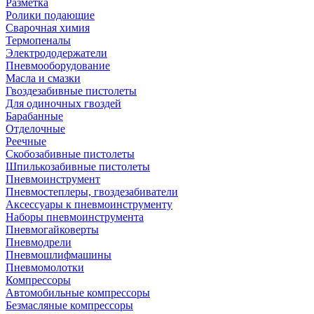
Разметка
Ролики подающие
Сварочная химия
Термопеналы
Электрододержатели
Пневмооборудование
Масла и смазки
Гвоздезабивные пистолеты
Для одиночных гвоздей
Барабанные
Отделочные
Реечные
Скобозабивные пистолеты
Шпилькозабивные пистолеты
Пневмоинструмент
Пневмостеплеры, гвоздезабиватели
Аксессуары к пневмоинструменту
Наборы пневмоинструмента
Пневмогайковерты
Пневмодрели
Пневмошлифмашины
Пневмомолотки
Компрессоры
Автомобильные компрессоры
Безмасляные компрессоры