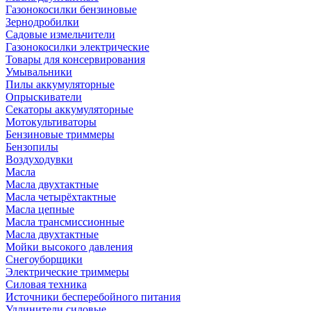
Газонокосилки бензиновые
Зернодробилки
Садовые измельчители
Газонокосилки электрические
Товары для консервирования
Умывальники
Пилы аккумуляторные
Опрыскиватели
Секаторы аккумуляторные
Мотокультиваторы
Бензиновые триммеры
Бензопилы
Воздуходувки
Масла
Масла двухтактные
Масла четырёхтактные
Масла цепные
Масла трансмиссионные
Масла двухтактные
Мойки высокого давления
Снегоуборщики
Электрические триммеры
Силовая техника
Источники бесперебойного питания
Удлинители силовые