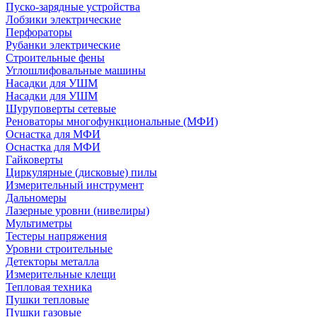
Пуско-зарядные устройства
Лобзики электрические
Перфораторы
Рубанки электрические
Строительные фены
Углошлифовальные машины
Насадки для УШМ
Насадки для УШМ
Шуруповерты сетевые
Реноваторы многофункциональные (МФИ)
Оснастка для МФИ
Оснастка для МФИ
Гайковерты
Циркулярные (дисковые) пилы
Измерительный инструмент
Дальномеры
Лазерные уровни (нивелиры)
Мультиметры
Тестеры напряжения
Уровни строительные
Детекторы металла
Измерительные клещи
Тепловая техника
Пушки тепловые
Пушки газовые