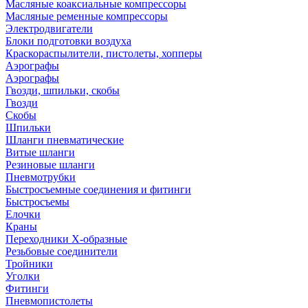
Масляные коаксиальные компрессоры
Масляные ременные компрессоры
Электродвигатели
Блоки подготовки воздуха
Краскораспылители, пистолеты, хопперы
Аэрографы
Аэрографы
Гвозди, шпильки, скобы
Гвозди
Скобы
Шпильки
Шланги пневматические
Витые шланги
Резиновые шланги
Пневмотрубки
Быстросъемные соединения и фитинги
Быстросъемы
Елочки
Краны
Переходники Х-образные
Резьбовые соединители
Тройники
Уголки
Фитинги
Пневмопистолеты