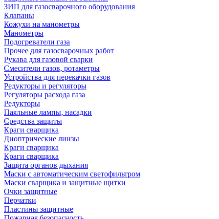
ЗИП для газосварочного оборудования
Клапаны
Кожухи на манометры
Манометры
Подогреватели газа
Прочее для газосварочных работ
Рукава для газовой сварки
Смесители газов, ротаметры
Устройства для перекачки газов
Редукторы и регуляторы
Регуляторы расхода газа
Редукторы
Паяльные лампы, насадки
Средства защиты
Краги сварщика
Диоптрические линзы
Краги сварщика
Краги сварщика
Защита органов дыхания
Маски с автоматическим светофильтром
Маски сварщика и защитные щитки
Очки защитные
Перчатки
Пластины защитные
Пожарная безопасность