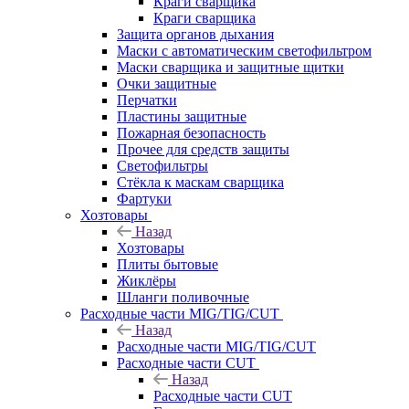
Краги сварщика
Краги сварщика
Защита органов дыхания
Маски с автоматическим светофильтром
Маски сварщика и защитные щитки
Очки защитные
Перчатки
Пластины защитные
Пожарная безопасность
Прочее для средств защиты
Светофильтры
Стёкла к маскам сварщика
Фартуки
Хозтовары
Назад
Хозтовары
Плиты бытовые
Жиклёры
Шланги поливочные
Расходные части MIG/TIG/CUT
Назад
Расходные части MIG/TIG/CUT
Расходные части CUT
Назад
Расходные части CUT