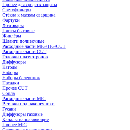
Прочее для средств защиты
Светофильтры
Стёкла к маскам сварщика
Фартуки
Хозтовары
Плиты бытовые
Жиклёры
Шланги поливочные
Расходные части MIG/TIG/CUT
Расходные части CUT
Головки плазмотронов
Диффузоры
Катоды
Наборы
Наборы балеринок
Насадки
Прочее CUT
Сопла
Расходные части MIG
Вставки под наконечники
Гусаки
Диффузоры газовые
Каналы направляющие
Прочее MIG
Сварочные наконечники