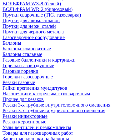
ВОЛЬФРАМ WZ-8 (белый)
ВОЛЬФРАМ WR-2 (бирюзовый)
Прутки сварочные (TIG, газосварка)
Прутки для алюм. сплавов
Прутки для нерж. сталей
Прутки для черного металла
Газосварочное оборудование
Баллоны
Баллоны композитные
Баллоны стальные
Газовые баллончики и картриджи
Горелки газовоздушные
Газовые горелки
Горелки газосварочные
Резаки газовые
Гайки крепления мундштуков
Наконечники к горелкам газосварочным
Прочее для резаков
Резаки 3-х трубные внутриголовочного смешения
Резаки 3-х трубные внутрисоплового смешения
Резаки инжекторные
Резаки керосиновые
Узлы вентилей и ремкомплекты
Товары для газосварочных работ
Защитные колпаки на баллоны