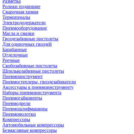
Разметка
Ролики подающие
Сварочная химия
Термопеналы
Электрододержатели
Пневмооборудование
Масла и смазки
Гвоздезабивные пистолеты
Для одиночных гвоздей
Барабанные
Отделочные
Реечные
Скобозабивные пистолеты
Шпилькозабивные пистолеты
Пневмоинструмент
Пневмостеплеры, гвоздезабиватели
Аксессуары к пневмоинструменту
Наборы пневмоинструмента
Пневмогайковерты
Пневмодрели
Пневмошлифмашины
Пневмомолотки
Компрессоры
Автомобильные компрессоры
Безмасляные компрессоры