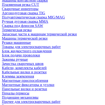
Машины контактной сварки
Плазменная резка CUT
Сварочные инверторы
Аргонодуговая сварка TIG
Полуавтоматическая сварка MIG/MAG
Ручная дуговая сварка MMA
Сварка под флюсом SAW
Термическая резка
Запасные части к машинам термической резки
Машины термической резки
Резаки машинные
Товары для электросварочных работ
Блок жидкостного охлаждения
Блок подачи проволоки
Зажимы ручные
Зачистка сварочных швов
Кабели, комплекты кабелей
Кабельные вилки и розетки
Клеммы заземления
Магнитные приспособления
Магнитные фиксаторы и уголки
Панельные вилки и розетки
Пеналы-термосы
Подающие механизмы
Прочее для электросварочных работ