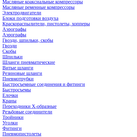
Масляные коаксиальные компрессоры
Масляные ременные компрессоры
Электродвигатели
Блоки подготовки воздуха
Краскораспылители, пистолеты, хопперы
Аэрографы
Аэрографы
Гвозди, шпильки, скобы
Гвозди
Скобы
Шпильки
Шланги пневматические
Витые шланги
Резиновые шланги
Пневмотрубки
Быстросъемные соединения и фитинги
Быстросъемы
Елочки
Краны
Переходники Х-образные
Резьбовые соединители
Тройники
Уголки
Фитинги
Пневмопистолеты