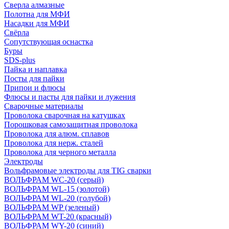
Сверла алмазные
Полотна для МФИ
Насадки для МФИ
Свёрла
Сопутствующая оснастка
Буры
SDS-plus
Пайка и наплавка
Посты для пайки
Припои и флюсы
Флюсы и пасты для пайки и лужения
Сварочные материалы
Проволока сварочная на катушках
Порошковая самозащитная проволока
Проволока для алюм. сплавов
Проволока для нерж. сталей
Проволока для черного металла
Электроды
Вольфрамовые электроды для TIG сварки
ВОЛЬФРАМ WC-20 (серый)
ВОЛЬФРАМ WL-15 (золотой)
ВОЛЬФРАМ WL-20 (голубой)
ВОЛЬФРАМ WP (зеленый)
ВОЛЬФРАМ WT-20 (красный)
ВОЛЬФРАМ WY-20 (синий)