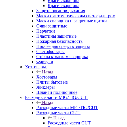
Краги сварщика
Краги сварщика
Защита органов дыхания
Маски с автоматическим светофильтром
Маски сварщика и защитные щитки
Очки защитные
Перчатки
Пластины защитные
Пожарная безопасность
Прочее для средств защиты
Светофильтры
Стёкла к маскам сварщика
Фартуки
Хозтовары
Назад
Хозтовары
Плиты бытовые
Жиклёры
Шланги поливочные
Расходные части MIG/TIG/CUT
Назад
Расходные части MIG/TIG/CUT
Расходные части CUT
Назад
Расходные части CUT