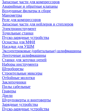
Запасные части для компрессоров
Аварийные и обратные клапаны
Воздушные фильтры в сборе
Манометры
Реле для компрессоров
Запасные части для нейлеров и степлеров
Электроинструмент
Точильные станки
Пуско-зарядные устройства
Оснастка для МФИ
Насадки для УШМ
Эксцентриковые (орбитальные) шлифмашины
Ленточные шлифмашины
Станки для заточки цепей
Наборы инструмента
Штроборезы
Строительные миксеры
Отбойные молотки
Заклепочники
Пилы сабельные
Граверы
Дрели
Шуруповерты и винтоверты
Зарядные устройства
Пуско-зарядные устройства