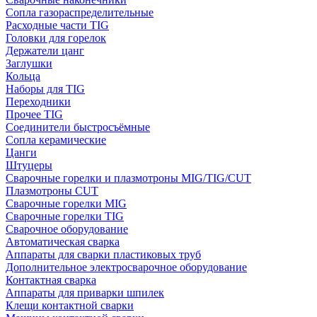
Сопла газораспределительные
Расходные части TIG
Головки для горелок
Держатели цанг
Заглушки
Кольца
Наборы для TIG
Переходники
Прочее TIG
Соединители быстросъёмные
Сопла керамические
Цанги
Штуцеры
Сварочные горелки и плазмотроны MIG/TIG/CUT
Плазмотроны CUT
Сварочные горелки MIG
Сварочные горелки TIG
Сварочное оборудование
Автоматическая сварка
Аппараты для сварки пластиковых труб
Дополнительное электросварочное оборудование
Контактная сварка
Аппараты для приварки шпилек
Клещи контактной сварки