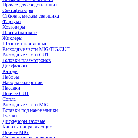
Прочее для средств защиты
Светофильтры
Стёкла к маскам сварщика
Фартуки
Хозтовары
Плиты бытовые
Жиклёры
Шланги поливочные
Расходные части MIG/TIG/CUT
Расходные части CUT
Головки плазмотронов
Диффузоры
Катоды
Наборы
Наборы балеринок
Насадки
Прочее CUT
Сопла
Расходные части MIG
Вставки под наконечники
Гусаки
Диффузоры газовые
Каналы направляющие
Прочее MIG
Сварочные наконечники