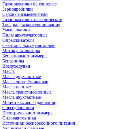
Газонокосилки бензиновые
Зернодробилки
Садовые измельчители
Газонокосилки электрические
Товары для консервирования
Умывальники
Пилы аккумуляторные
Опрыскиватели
Секаторы аккумуляторные
Мотокультиваторы
Бензиновые триммеры
Бензопилы
Воздуходувки
Масла
Масла двухтактные
Масла четырёхтактные
Масла цепные
Масла трансмиссионные
Масла двухтактные
Мойки высокого давления
Снегоуборщики
Электрические триммеры
Силовая техника
Источники бесперебойного питания
Удлинители силовые