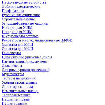
Пуско-зарядные устройства
Лобзики электрические
Перфораторы
Рубанки электрические
Строительные фены
Углошлифовальные машины
Насадки для УШМ
Насадки для УШМ
Шуруповерты сетевые
Реноваторы многофункциональные (МФИ)
Оснастка для МФИ
Оснастка для МФИ
Гайковерты
Циркулярные (дисковые) пилы
Измерительный инструмент
Дальномеры
Лазерные уровни (нивелиры)
Мультиметры
Тестеры напряжения
Уровни строительные
Детекторы металла
Измерительные клещи
Тепловая техника
Пушки тепловые
Пушки газовые