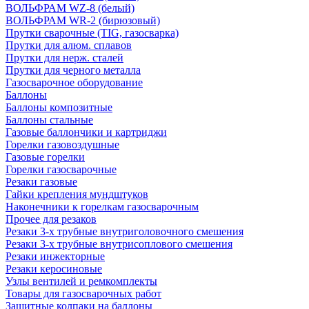
ВОЛЬФРАМ WZ-8 (белый)
ВОЛЬФРАМ WR-2 (бирюзовый)
Прутки сварочные (TIG, газосварка)
Прутки для алюм. сплавов
Прутки для нерж. сталей
Прутки для черного металла
Газосварочное оборудование
Баллоны
Баллоны композитные
Баллоны стальные
Газовые баллончики и картриджи
Горелки газовоздушные
Газовые горелки
Горелки газосварочные
Резаки газовые
Гайки крепления мундштуков
Наконечники к горелкам газосварочным
Прочее для резаков
Резаки 3-х трубные внутриголовочного смешения
Резаки 3-х трубные внутрисоплового смешения
Резаки инжекторные
Резаки керосиновые
Узлы вентилей и ремкомплекты
Товары для газосварочных работ
Защитные колпаки на баллоны