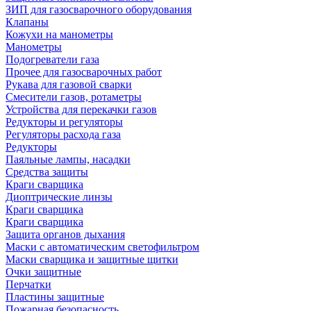
ЗИП для газосварочного оборудования
Клапаны
Кожухи на манометры
Манометры
Подогреватели газа
Прочее для газосварочных работ
Рукава для газовой сварки
Смесители газов, ротаметры
Устройства для перекачки газов
Редукторы и регуляторы
Регуляторы расхода газа
Редукторы
Паяльные лампы, насадки
Средства защиты
Краги сварщика
Диоптрические линзы
Краги сварщика
Краги сварщика
Защита органов дыхания
Маски с автоматическим светофильтром
Маски сварщика и защитные щитки
Очки защитные
Перчатки
Пластины защитные
Пожарная безопасность