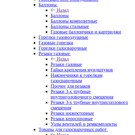
Баллоны
Назад
Баллоны
Баллоны композитные
Баллоны стальные
Газовые баллончики и картриджи
Горелки газовоздушные
Газовые горелки
Горелки газосварочные
Резаки газовые
Назад
Резаки газовые
Гайки крепления мундштуков
Наконечники к горелкам
газосварочным
Прочее для резаков
Резаки 3-х трубные
внутриголовочного смешения
Резаки 3-х трубные внутрисоплового
смешения
Резаки инжекторные
Резаки керосиновые
Узлы вентилей и ремкомплекты
Товары для газосварочных работ
Назад