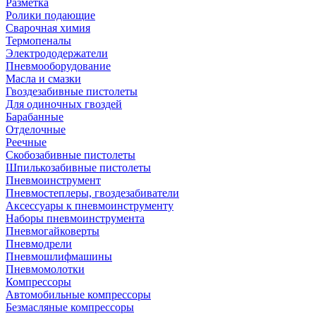
Разметка
Ролики подающие
Сварочная химия
Термопеналы
Электрододержатели
Пневмооборудование
Масла и смазки
Гвоздезабивные пистолеты
Для одиночных гвоздей
Барабанные
Отделочные
Реечные
Скобозабивные пистолеты
Шпилькозабивные пистолеты
Пневмоинструмент
Пневмостеплеры, гвоздезабиватели
Аксессуары к пневмоинструменту
Наборы пневмоинструмента
Пневмогайковерты
Пневмодрели
Пневмошлифмашины
Пневмомолотки
Компрессоры
Автомобильные компрессоры
Безмасляные компрессоры