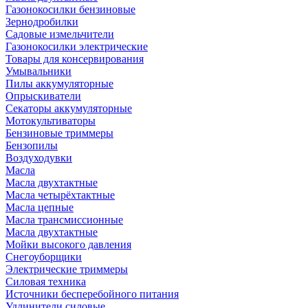
Газонокосилки бензиновые
Зернодробилки
Садовые измельчители
Газонокосилки электрические
Товары для консервирования
Умывальники
Пилы аккумуляторные
Опрыскиватели
Секаторы аккумуляторные
Мотокультиваторы
Бензиновые триммеры
Бензопилы
Воздуходувки
Масла
Масла двухтактные
Масла четырёхтактные
Масла цепные
Масла трансмиссионные
Масла двухтактные
Мойки высокого давления
Снегоуборщики
Электрические триммеры
Силовая техника
Источники бесперебойного питания
Удлинители силовые