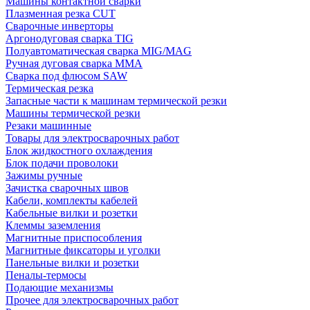
Машины контактной сварки
Плазменная резка CUT
Сварочные инверторы
Аргонодуговая сварка TIG
Полуавтоматическая сварка MIG/MAG
Ручная дуговая сварка MMA
Сварка под флюсом SAW
Термическая резка
Запасные части к машинам термической резки
Машины термической резки
Резаки машинные
Товары для электросварочных работ
Блок жидкостного охлаждения
Блок подачи проволоки
Зажимы ручные
Зачистка сварочных швов
Кабели, комплекты кабелей
Кабельные вилки и розетки
Клеммы заземления
Магнитные приспособления
Магнитные фиксаторы и уголки
Панельные вилки и розетки
Пеналы-термосы
Подающие механизмы
Прочее для электросварочных работ