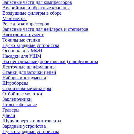
Запасные части для компрессоров
Аварийные и обратные клапаны
Воздушные фильтры в сборе
Манометры
Реле для компрессоров
Запасные части для нейлеров и степлеров
Электроинструмент
Точильные станки
Пуско-зарядные устройства
Оснастка для МФИ
Насадки для УШМ
Эксцентриковые (орбитальные) шлифмашины
Ленточные шлифмашины
Станки для заточки цепей
Наборы инструмента
Штроборезы
Строительные миксеры
Отбойные молотки
Заклепочники
Пилы сабельные
Граверы
Дрели
Шуруповерты и винтоверты
Зарядные устройства
Пуско-зарядные устройства