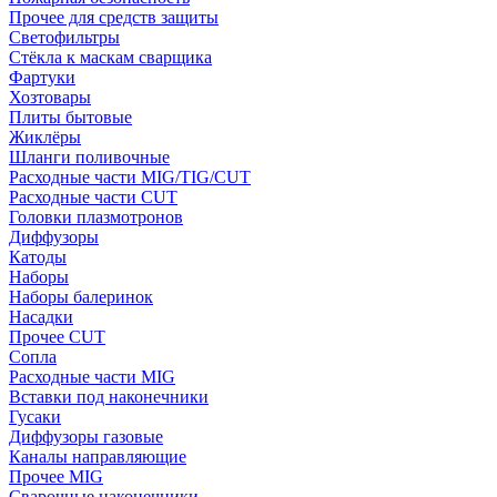
Прочее для средств защиты
Светофильтры
Стёкла к маскам сварщика
Фартуки
Хозтовары
Плиты бытовые
Жиклёры
Шланги поливочные
Расходные части MIG/TIG/CUT
Расходные части CUT
Головки плазмотронов
Диффузоры
Катоды
Наборы
Наборы балеринок
Насадки
Прочее CUT
Сопла
Расходные части MIG
Вставки под наконечники
Гусаки
Диффузоры газовые
Каналы направляющие
Прочее MIG
Сварочные наконечники