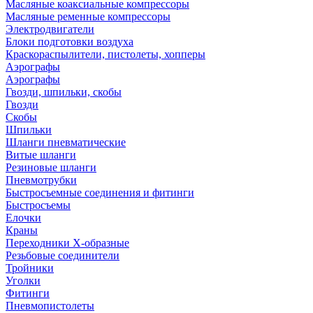
Масляные коаксиальные компрессоры
Масляные ременные компрессоры
Электродвигатели
Блоки подготовки воздуха
Краскораспылители, пистолеты, хопперы
Аэрографы
Аэрографы
Гвозди, шпильки, скобы
Гвозди
Скобы
Шпильки
Шланги пневматические
Витые шланги
Резиновые шланги
Пневмотрубки
Быстросъемные соединения и фитинги
Быстросъемы
Елочки
Краны
Переходники Х-образные
Резьбовые соединители
Тройники
Уголки
Фитинги
Пневмопистолеты