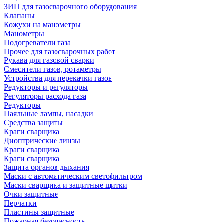
ЗИП для газосварочного оборудования
Клапаны
Кожухи на манометры
Манометры
Подогреватели газа
Прочее для газосварочных работ
Рукава для газовой сварки
Смесители газов, ротаметры
Устройства для перекачки газов
Редукторы и регуляторы
Регуляторы расхода газа
Редукторы
Паяльные лампы, насадки
Средства защиты
Краги сварщика
Диоптрические линзы
Краги сварщика
Краги сварщика
Защита органов дыхания
Маски с автоматическим светофильтром
Маски сварщика и защитные щитки
Очки защитные
Перчатки
Пластины защитные
Пожарная безопасность