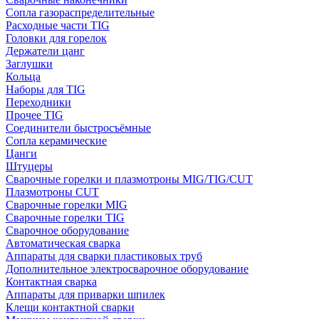
Сопла газораспределительные
Расходные части TIG
Головки для горелок
Держатели цанг
Заглушки
Кольца
Наборы для TIG
Переходники
Прочее TIG
Соединители быстросъёмные
Сопла керамические
Цанги
Штуцеры
Сварочные горелки и плазмотроны MIG/TIG/CUT
Плазмотроны CUT
Сварочные горелки MIG
Сварочные горелки TIG
Сварочное оборудование
Автоматическая сварка
Аппараты для сварки пластиковых труб
Дополнительное электросварочное оборудование
Контактная сварка
Аппараты для приварки шпилек
Клещи контактной сварки