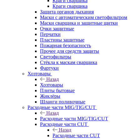
Краги сварщика
Краги сварщика
Защита органов дыхания
Маски с автоматическим светофильтром
Маски сварщика и защитные щитки
Очки защитные
Перчатки
Пластины защитные
Пожарная безопасность
Прочее для средств защиты
Светофильтры
Стёкла к маскам сварщика
Фартуки
Хозтовары
Назад
Хозтовары
Плиты бытовые
Жиклёры
Шланги поливочные
Расходные части MIG/TIG/CUT
Назад
Расходные части MIG/TIG/CUT
Расходные части CUT
Назад
Расходные части CUT