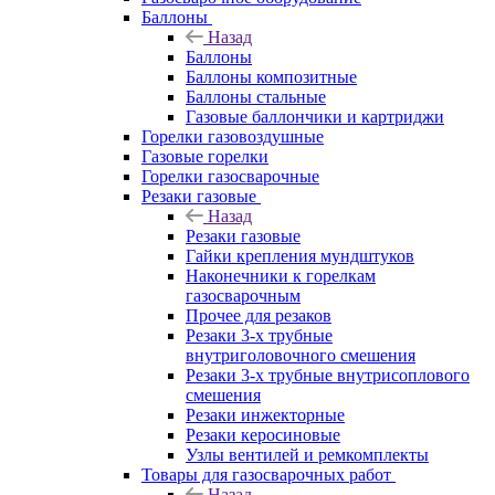
Баллоны
Назад
Баллоны
Баллоны композитные
Баллоны стальные
Газовые баллончики и картриджи
Горелки газовоздушные
Газовые горелки
Горелки газосварочные
Резаки газовые
Назад
Резаки газовые
Гайки крепления мундштуков
Наконечники к горелкам
газосварочным
Прочее для резаков
Резаки 3-х трубные
внутриголовочного смешения
Резаки 3-х трубные внутрисоплового
смешения
Резаки инжекторные
Резаки керосиновые
Узлы вентилей и ремкомплекты
Товары для газосварочных работ
Назад