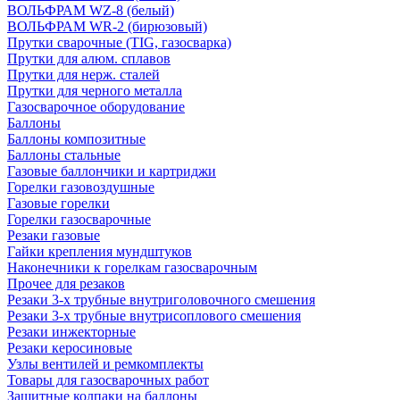
ВОЛЬФРАМ WZ-8 (белый)
ВОЛЬФРАМ WR-2 (бирюзовый)
Прутки сварочные (TIG, газосварка)
Прутки для алюм. сплавов
Прутки для нерж. сталей
Прутки для черного металла
Газосварочное оборудование
Баллоны
Баллоны композитные
Баллоны стальные
Газовые баллончики и картриджи
Горелки газовоздушные
Газовые горелки
Горелки газосварочные
Резаки газовые
Гайки крепления мундштуков
Наконечники к горелкам газосварочным
Прочее для резаков
Резаки 3-х трубные внутриголовочного смешения
Резаки 3-х трубные внутрисоплового смешения
Резаки инжекторные
Резаки керосиновые
Узлы вентилей и ремкомплекты
Товары для газосварочных работ
Защитные колпаки на баллоны