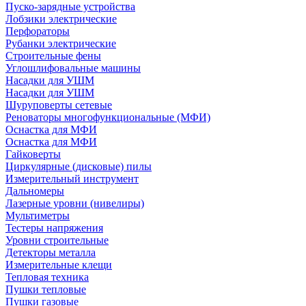
Пуско-зарядные устройства
Лобзики электрические
Перфораторы
Рубанки электрические
Строительные фены
Углошлифовальные машины
Насадки для УШМ
Насадки для УШМ
Шуруповерты сетевые
Реноваторы многофункциональные (МФИ)
Оснастка для МФИ
Оснастка для МФИ
Гайковерты
Циркулярные (дисковые) пилы
Измерительный инструмент
Дальномеры
Лазерные уровни (нивелиры)
Мультиметры
Тестеры напряжения
Уровни строительные
Детекторы металла
Измерительные клещи
Тепловая техника
Пушки тепловые
Пушки газовые