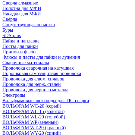
Сверла алмазные
Полотна для МФИ
Насадки для МФИ
Свёрла
Сопутствующая оснастка
Буры
SDS-plus
Пайка и наплавка
Посты для пайки
Припои и флюсы
Флюсы и пасты для пайки и лужения
Сварочные материалы
Проволока сварочная на катушках
Порошковая самозащитная проволока
Проволока для алюм. сплавов
Проволока для нерж. сталей
Проволока для черного металла
Электроды
Вольфрамовые электроды для TIG сварки
ВОЛЬФРАМ WC-20 (серый)
ВОЛЬФРАМ WL-15 (золотой)
ВОЛЬФРАМ WL-20 (голубой)
ВОЛЬФРАМ WP (зеленый)
ВОЛЬФРАМ WT-20 (красный)
ВОЛЬФРАМ WY-20 (синий)