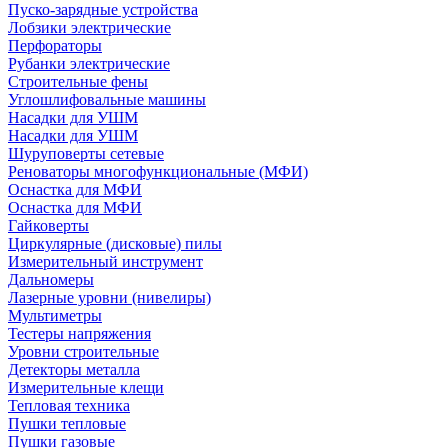
Пуско-зарядные устройства
Лобзики электрические
Перфораторы
Рубанки электрические
Строительные фены
Углошлифовальные машины
Насадки для УШМ
Насадки для УШМ
Шуруповерты сетевые
Реноваторы многофункциональные (МФИ)
Оснастка для МФИ
Оснастка для МФИ
Гайковерты
Циркулярные (дисковые) пилы
Измерительный инструмент
Дальномеры
Лазерные уровни (нивелиры)
Мультиметры
Тестеры напряжения
Уровни строительные
Детекторы металла
Измерительные клещи
Тепловая техника
Пушки тепловые
Пушки газовые