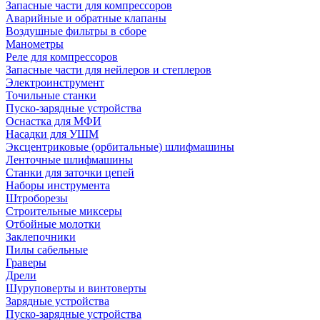
Запасные части для компрессоров
Аварийные и обратные клапаны
Воздушные фильтры в сборе
Манометры
Реле для компрессоров
Запасные части для нейлеров и степлеров
Электроинструмент
Точильные станки
Пуско-зарядные устройства
Оснастка для МФИ
Насадки для УШМ
Эксцентриковые (орбитальные) шлифмашины
Ленточные шлифмашины
Станки для заточки цепей
Наборы инструмента
Штроборезы
Строительные миксеры
Отбойные молотки
Заклепочники
Пилы сабельные
Граверы
Дрели
Шуруповерты и винтоверты
Зарядные устройства
Пуско-зарядные устройства