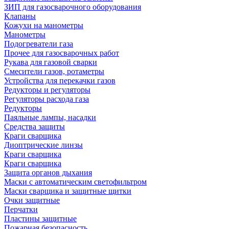
ЗИП для газосварочного оборудования
Клапаны
Кожухи на манометры
Манометры
Подогреватели газа
Прочее для газосварочных работ
Рукава для газовой сварки
Смесители газов, ротаметры
Устройства для перекачки газов
Редукторы и регуляторы
Регуляторы расхода газа
Редукторы
Паяльные лампы, насадки
Средства защиты
Краги сварщика
Диоптрические линзы
Краги сварщика
Краги сварщика
Защита органов дыхания
Маски с автоматическим светофильтром
Маски сварщика и защитные щитки
Очки защитные
Перчатки
Пластины защитные
Пожарная безопасность