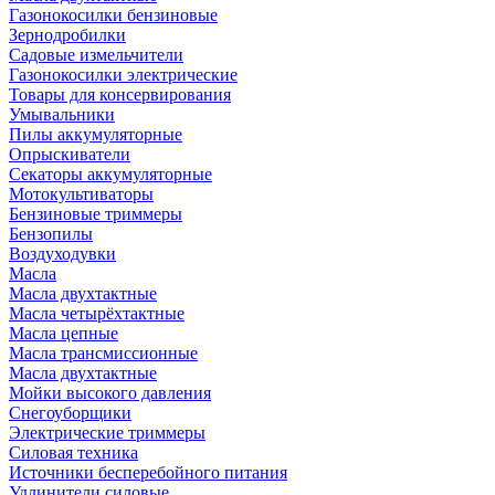
Газонокосилки бензиновые
Зернодробилки
Садовые измельчители
Газонокосилки электрические
Товары для консервирования
Умывальники
Пилы аккумуляторные
Опрыскиватели
Секаторы аккумуляторные
Мотокультиваторы
Бензиновые триммеры
Бензопилы
Воздуходувки
Масла
Масла двухтактные
Масла четырёхтактные
Масла цепные
Масла трансмиссионные
Масла двухтактные
Мойки высокого давления
Снегоуборщики
Электрические триммеры
Силовая техника
Источники бесперебойного питания
Удлинители силовые