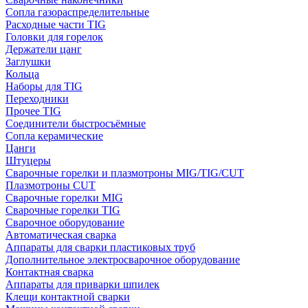
Сопла газораспределительные
Расходные части TIG
Головки для горелок
Держатели цанг
Заглушки
Кольца
Наборы для TIG
Переходники
Прочее TIG
Соединители быстросъёмные
Сопла керамические
Цанги
Штуцеры
Сварочные горелки и плазмотроны MIG/TIG/CUT
Плазмотроны CUT
Сварочные горелки MIG
Сварочные горелки TIG
Сварочное оборудование
Автоматическая сварка
Аппараты для сварки пластиковых труб
Дополнительное электросварочное оборудование
Контактная сварка
Аппараты для приварки шпилек
Клещи контактной сварки