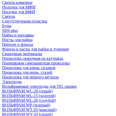
Сверла алмазные
Полотна для МФИ
Насадки для МФИ
Свёрла
Сопутствующая оснастка
Буры
SDS-plus
Пайка и наплавка
Посты для пайки
Припои и флюсы
Флюсы и пасты для пайки и лужения
Сварочные материалы
Проволока сварочная на катушках
Порошковая самозащитная проволока
Проволока для алюм. сплавов
Проволока для нерж. сталей
Проволока для черного металла
Электроды
Вольфрамовые электроды для TIG сварки
ВОЛЬФРАМ WC-20 (серый)
ВОЛЬФРАМ WL-15 (золотой)
ВОЛЬФРАМ WL-20 (голубой)
ВОЛЬФРАМ WP (зеленый)
ВОЛЬФРАМ WT-20 (красный)
ВОЛЬФРАМ WY-20 (синий)