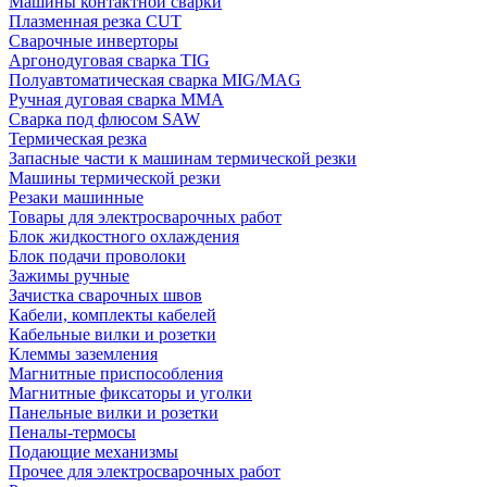
Машины контактной сварки
Плазменная резка CUT
Сварочные инверторы
Аргонодуговая сварка TIG
Полуавтоматическая сварка MIG/MAG
Ручная дуговая сварка MMA
Сварка под флюсом SAW
Термическая резка
Запасные части к машинам термической резки
Машины термической резки
Резаки машинные
Товары для электросварочных работ
Блок жидкостного охлаждения
Блок подачи проволоки
Зажимы ручные
Зачистка сварочных швов
Кабели, комплекты кабелей
Кабельные вилки и розетки
Клеммы заземления
Магнитные приспособления
Магнитные фиксаторы и уголки
Панельные вилки и розетки
Пеналы-термосы
Подающие механизмы
Прочее для электросварочных работ