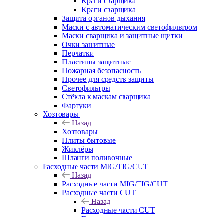
Краги сварщика
Краги сварщика
Защита органов дыхания
Маски с автоматическим светофильтром
Маски сварщика и защитные щитки
Очки защитные
Перчатки
Пластины защитные
Пожарная безопасность
Прочее для средств защиты
Светофильтры
Стёкла к маскам сварщика
Фартуки
Хозтовары
Назад
Хозтовары
Плиты бытовые
Жиклёры
Шланги поливочные
Расходные части MIG/TIG/CUT
Назад
Расходные части MIG/TIG/CUT
Расходные части CUT
Назад
Расходные части CUT