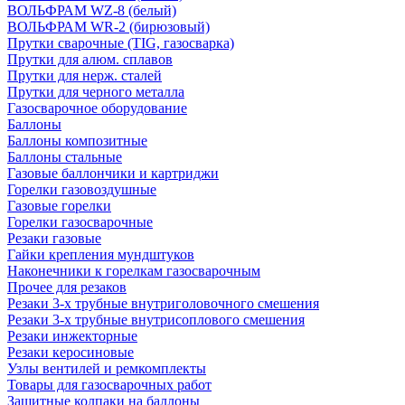
ВОЛЬФРАМ WZ-8 (белый)
ВОЛЬФРАМ WR-2 (бирюзовый)
Прутки сварочные (TIG, газосварка)
Прутки для алюм. сплавов
Прутки для нерж. сталей
Прутки для черного металла
Газосварочное оборудование
Баллоны
Баллоны композитные
Баллоны стальные
Газовые баллончики и картриджи
Горелки газовоздушные
Газовые горелки
Горелки газосварочные
Резаки газовые
Гайки крепления мундштуков
Наконечники к горелкам газосварочным
Прочее для резаков
Резаки 3-х трубные внутриголовочного смешения
Резаки 3-х трубные внутрисоплового смешения
Резаки инжекторные
Резаки керосиновые
Узлы вентилей и ремкомплекты
Товары для газосварочных работ
Защитные колпаки на баллоны