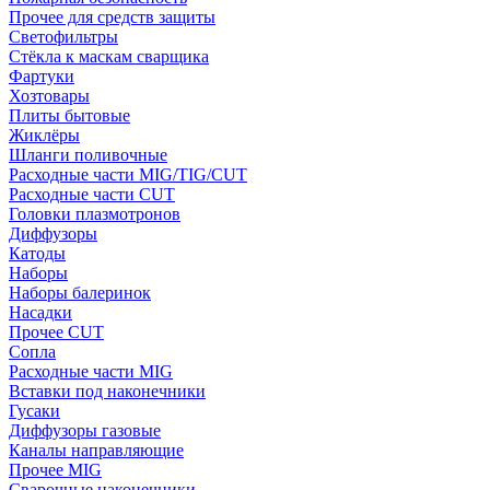
Прочее для средств защиты
Светофильтры
Стёкла к маскам сварщика
Фартуки
Хозтовары
Плиты бытовые
Жиклёры
Шланги поливочные
Расходные части MIG/TIG/CUT
Расходные части CUT
Головки плазмотронов
Диффузоры
Катоды
Наборы
Наборы балеринок
Насадки
Прочее CUT
Сопла
Расходные части MIG
Вставки под наконечники
Гусаки
Диффузоры газовые
Каналы направляющие
Прочее MIG
Сварочные наконечники