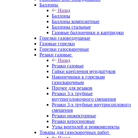
Баллоны
Назад
Баллоны
Баллоны композитные
Баллоны стальные
Газовые баллончики и картриджи
Горелки газовоздушные
Газовые горелки
Горелки газосварочные
Резаки газовые
Назад
Резаки газовые
Гайки крепления мундштуков
Наконечники к горелкам
газосварочным
Прочее для резаков
Резаки 3-х трубные
внутриголовочного смешения
Резаки 3-х трубные внутрисоплового
смешения
Резаки инжекторные
Резаки керосиновые
Узлы вентилей и ремкомплекты
Товары для газосварочных работ
Назад