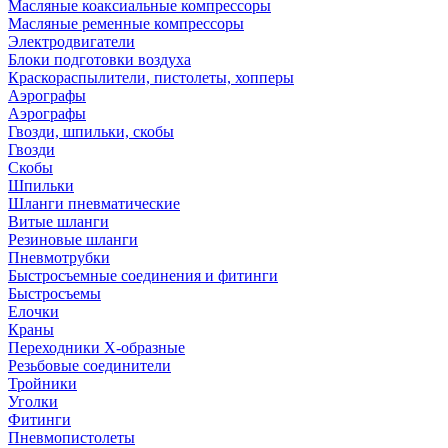
Масляные коаксиальные компрессоры
Масляные ременные компрессоры
Электродвигатели
Блоки подготовки воздуха
Краскораспылители, пистолеты, хопперы
Аэрографы
Аэрографы
Гвозди, шпильки, скобы
Гвозди
Скобы
Шпильки
Шланги пневматические
Витые шланги
Резиновые шланги
Пневмотрубки
Быстросъемные соединения и фитинги
Быстросъемы
Елочки
Краны
Переходники Х-образные
Резьбовые соединители
Тройники
Уголки
Фитинги
Пневмопистолеты