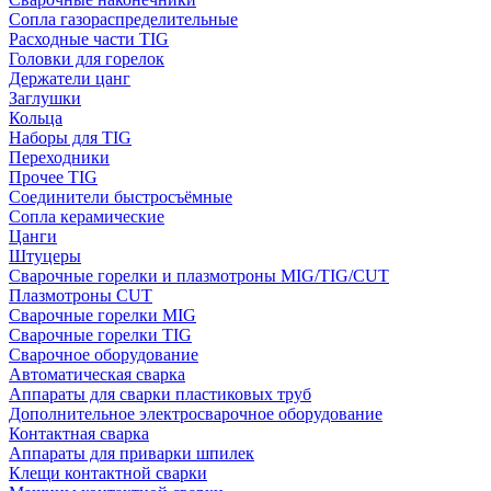
Сопла газораспределительные
Расходные части TIG
Головки для горелок
Держатели цанг
Заглушки
Кольца
Наборы для TIG
Переходники
Прочее TIG
Соединители быстросъёмные
Сопла керамические
Цанги
Штуцеры
Сварочные горелки и плазмотроны MIG/TIG/CUT
Плазмотроны CUT
Сварочные горелки MIG
Сварочные горелки TIG
Сварочное оборудование
Автоматическая сварка
Аппараты для сварки пластиковых труб
Дополнительное электросварочное оборудование
Контактная сварка
Аппараты для приварки шпилек
Клещи контактной сварки