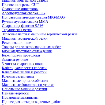
Машины контактной сварки
Плазменная резка CUT
Сварочные инверторы
Аргонодуговая сварка TIG
Полуавтоматическая сварка MIG/MAG
Ручная дуговая сварка MMA
Сварка под флюсом SAW
Термическая резка
Запасные части к машинам термической резки
Машины термической резки
Резаки машинные
Товары для электросварочных работ
Блок жидкостного охлаждения
Блок подачи проволоки
Зажимы ручные
Зачистка сварочных швов
Кабели, комплекты кабелей
Кабельные вилки и розетки
Клеммы заземления
Магнитные приспособления
Магнитные фиксаторы и уголки
Панельные вилки и розетки
Пеналы-термосы
Подающие механизмы
Прочее для электросварочных работ