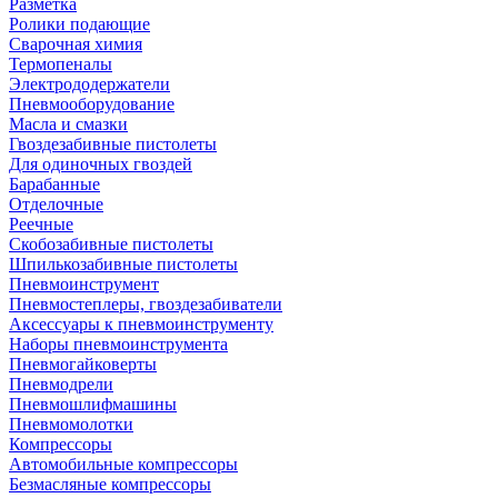
Разметка
Ролики подающие
Сварочная химия
Термопеналы
Электрододержатели
Пневмооборудование
Масла и смазки
Гвоздезабивные пистолеты
Для одиночных гвоздей
Барабанные
Отделочные
Реечные
Скобозабивные пистолеты
Шпилькозабивные пистолеты
Пневмоинструмент
Пневмостеплеры, гвоздезабиватели
Аксессуары к пневмоинструменту
Наборы пневмоинструмента
Пневмогайковерты
Пневмодрели
Пневмошлифмашины
Пневмомолотки
Компрессоры
Автомобильные компрессоры
Безмасляные компрессоры