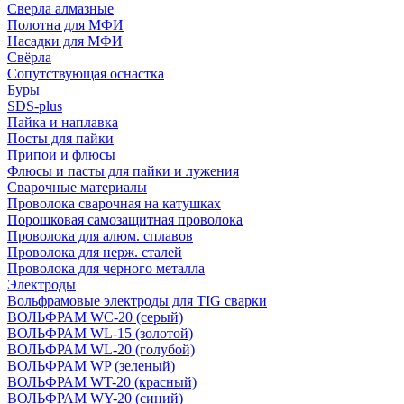
Сверла алмазные
Полотна для МФИ
Насадки для МФИ
Свёрла
Сопутствующая оснастка
Буры
SDS-plus
Пайка и наплавка
Посты для пайки
Припои и флюсы
Флюсы и пасты для пайки и лужения
Сварочные материалы
Проволока сварочная на катушках
Порошковая самозащитная проволока
Проволока для алюм. сплавов
Проволока для нерж. сталей
Проволока для черного металла
Электроды
Вольфрамовые электроды для TIG сварки
ВОЛЬФРАМ WC-20 (серый)
ВОЛЬФРАМ WL-15 (золотой)
ВОЛЬФРАМ WL-20 (голубой)
ВОЛЬФРАМ WP (зеленый)
ВОЛЬФРАМ WT-20 (красный)
ВОЛЬФРАМ WY-20 (синий)