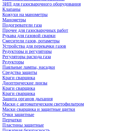
ЗИП для газосварочного оборудования
Клапаны
Кожухи на манометры
Манометры
Подогреватели газа
Прочее для газосварочных работ
Рукава для газовой сварки
Смесители газов, ротаметры
Устройства для перекачки газов
Редукторы и регуляторы
Регуляторы расхода газа
Редукторы
Паяльные лампы, насадки
Средства защиты
Краги сварщика
Диоптрические линзы
Краги сварщика
Краги сварщика
Защита органов дыхания
Маски с автоматическим светофильтром
Маски сварщика и защитные щитки
Очки защитные
Перчатки
Пластины защитные
Пожарная безопасность