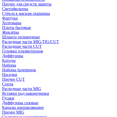
Прочее для средств защиты
Светофильтры
Стёкла к маскам сварщика
Фартуки
Хозтовары
Плиты бытовые
Жиклёры
Шланги поливочные
Расходные части MIG/TIG/CUT
Расходные части CUT
Головки плазмотронов
Диффузоры
Катоды
Наборы
Наборы балеринок
Насадки
Прочее CUT
Сопла
Расходные части MIG
Вставки под наконечники
Гусаки
Диффузоры газовые
Каналы направляющие
Прочее MIG
Сварочные наконечники