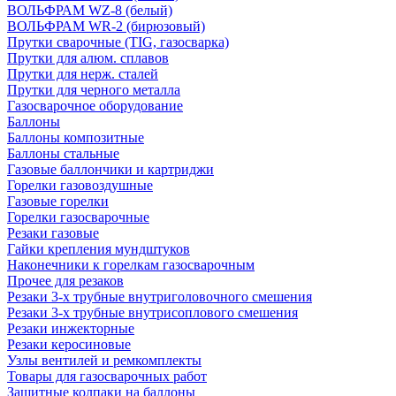
ВОЛЬФРАМ WZ-8 (белый)
ВОЛЬФРАМ WR-2 (бирюзовый)
Прутки сварочные (TIG, газосварка)
Прутки для алюм. сплавов
Прутки для нерж. сталей
Прутки для черного металла
Газосварочное оборудование
Баллоны
Баллоны композитные
Баллоны стальные
Газовые баллончики и картриджи
Горелки газовоздушные
Газовые горелки
Горелки газосварочные
Резаки газовые
Гайки крепления мундштуков
Наконечники к горелкам газосварочным
Прочее для резаков
Резаки 3-х трубные внутриголовочного смешения
Резаки 3-х трубные внутрисоплового смешения
Резаки инжекторные
Резаки керосиновые
Узлы вентилей и ремкомплекты
Товары для газосварочных работ
Защитные колпаки на баллоны