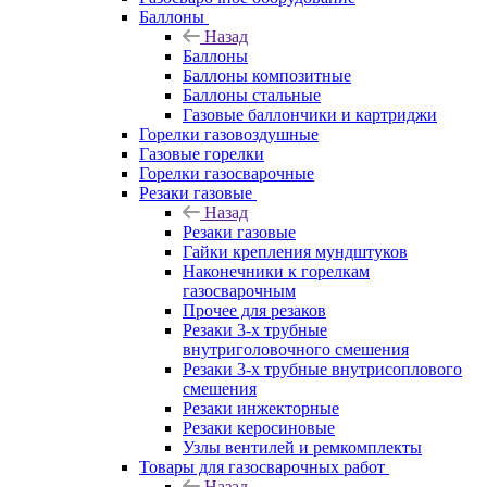
Баллоны
Назад
Баллоны
Баллоны композитные
Баллоны стальные
Газовые баллончики и картриджи
Горелки газовоздушные
Газовые горелки
Горелки газосварочные
Резаки газовые
Назад
Резаки газовые
Гайки крепления мундштуков
Наконечники к горелкам
газосварочным
Прочее для резаков
Резаки 3-х трубные
внутриголовочного смешения
Резаки 3-х трубные внутрисоплового
смешения
Резаки инжекторные
Резаки керосиновые
Узлы вентилей и ремкомплекты
Товары для газосварочных работ
Назад