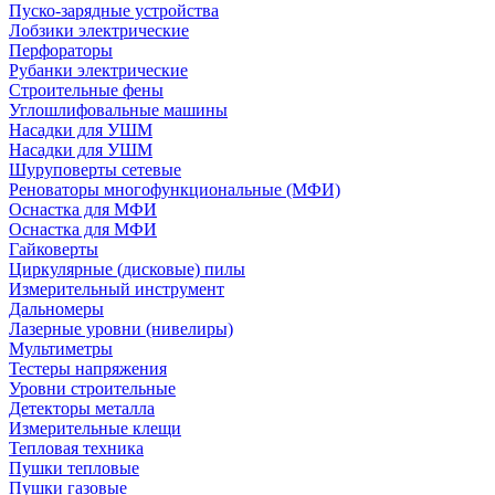
Пуско-зарядные устройства
Лобзики электрические
Перфораторы
Рубанки электрические
Строительные фены
Углошлифовальные машины
Насадки для УШМ
Насадки для УШМ
Шуруповерты сетевые
Реноваторы многофункциональные (МФИ)
Оснастка для МФИ
Оснастка для МФИ
Гайковерты
Циркулярные (дисковые) пилы
Измерительный инструмент
Дальномеры
Лазерные уровни (нивелиры)
Мультиметры
Тестеры напряжения
Уровни строительные
Детекторы металла
Измерительные клещи
Тепловая техника
Пушки тепловые
Пушки газовые