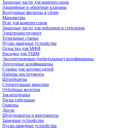
Запасные части для компрессоров
Аварийные и обратные клапаны
Воздушные фильтры в сборе
Манометры
Реле для компрессоров
Запасные части для нейлеров и степлеров
Электроинструмент
Точильные станки
Пуско-зарядные устройства
Оснастка для МФИ
Насадки для УШМ
Эксцентриковые (орбитальные) шлифмашины
Ленточные шлифмашины
Станки для заточки цепей
Наборы инструмента
Штроборезы
Строительные миксеры
Отбойные молотки
Заклепочники
Пилы сабельные
Граверы
Дрели
Шуруповерты и винтоверты
Зарядные устройства
Пуско-зарядные устройства