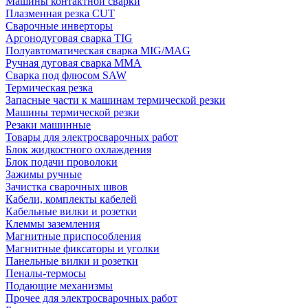
Машины контактной сварки
Плазменная резка CUT
Сварочные инверторы
Аргонодуговая сварка TIG
Полуавтоматическая сварка MIG/MAG
Ручная дуговая сварка MMA
Сварка под флюсом SAW
Термическая резка
Запасные части к машинам термической резки
Машины термической резки
Резаки машинные
Товары для электросварочных работ
Блок жидкостного охлаждения
Блок подачи проволоки
Зажимы ручные
Зачистка сварочных швов
Кабели, комплекты кабелей
Кабельные вилки и розетки
Клеммы заземления
Магнитные приспособления
Магнитные фиксаторы и уголки
Панельные вилки и розетки
Пеналы-термосы
Подающие механизмы
Прочее для электросварочных работ