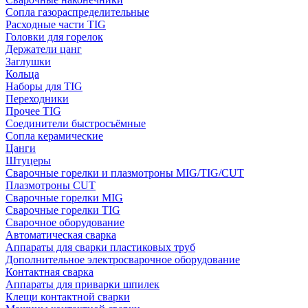
Сопла газораспределительные
Расходные части TIG
Головки для горелок
Держатели цанг
Заглушки
Кольца
Наборы для TIG
Переходники
Прочее TIG
Соединители быстросъёмные
Сопла керамические
Цанги
Штуцеры
Сварочные горелки и плазмотроны MIG/TIG/CUT
Плазмотроны CUT
Сварочные горелки MIG
Сварочные горелки TIG
Сварочное оборудование
Автоматическая сварка
Аппараты для сварки пластиковых труб
Дополнительное электросварочное оборудование
Контактная сварка
Аппараты для приварки шпилек
Клещи контактной сварки