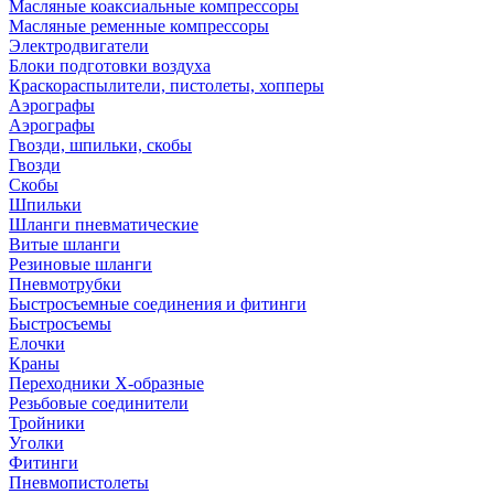
Масляные коаксиальные компрессоры
Масляные ременные компрессоры
Электродвигатели
Блоки подготовки воздуха
Краскораспылители, пистолеты, хопперы
Аэрографы
Аэрографы
Гвозди, шпильки, скобы
Гвозди
Скобы
Шпильки
Шланги пневматические
Витые шланги
Резиновые шланги
Пневмотрубки
Быстросъемные соединения и фитинги
Быстросъемы
Елочки
Краны
Переходники Х-образные
Резьбовые соединители
Тройники
Уголки
Фитинги
Пневмопистолеты