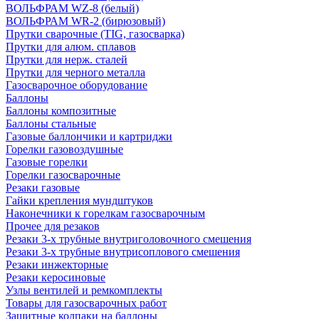
ВОЛЬФРАМ WZ-8 (белый)
ВОЛЬФРАМ WR-2 (бирюзовый)
Прутки сварочные (TIG, газосварка)
Прутки для алюм. сплавов
Прутки для нерж. сталей
Прутки для черного металла
Газосварочное оборудование
Баллоны
Баллоны композитные
Баллоны стальные
Газовые баллончики и картриджи
Горелки газовоздушные
Газовые горелки
Горелки газосварочные
Резаки газовые
Гайки крепления мундштуков
Наконечники к горелкам газосварочным
Прочее для резаков
Резаки 3-х трубные внутриголовочного смешения
Резаки 3-х трубные внутрисоплового смешения
Резаки инжекторные
Резаки керосиновые
Узлы вентилей и ремкомплекты
Товары для газосварочных работ
Защитные колпаки на баллоны