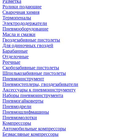
Разметка
Ролики подающие
Сварочная химия
Термопеналы
Электрододержатели
Пневмооборудование
Масла и смазки
Гвоздезабивные пистолеты
Для одиночных гвоздей
Барабанные
Отделочные
Реечные
Скобозабивные пистолеты
Шпилькозабивные пистолеты
Пневмоинструмент
Пневмостеплеры, гвоздезабиватели
Аксессуары к пневмоинструменту
Наборы пневмоинструмента
Пневмогайковерты
Пневмодрели
Пневмошлифмашины
Пневмомолотки
Компрессоры
Автомобильные компрессоры
Безмасляные компрессоры