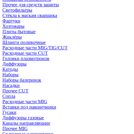
Прочее для средств защиты
Светофильтры
Стёкла к маскам сварщика
Фартуки
Хозтовары
Плиты бытовые
Жиклёры
Шланги поливочные
Расходные части MIG/TIG/CUT
Расходные части CUT
Головки плазмотронов
Диффузоры
Катоды
Наборы
Наборы балеринок
Насадки
Прочее CUT
Сопла
Расходные части MIG
Вставки под наконечники
Гусаки
Диффузоры газовые
Каналы направляющие
Прочее MIG
Сварочные наконечники