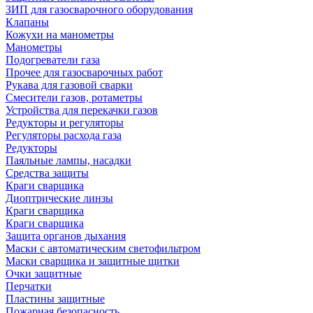
ЗИП для газосварочного оборудования
Клапаны
Кожухи на манометры
Манометры
Подогреватели газа
Прочее для газосварочных работ
Рукава для газовой сварки
Смесители газов, ротаметры
Устройства для перекачки газов
Редукторы и регуляторы
Регуляторы расхода газа
Редукторы
Паяльные лампы, насадки
Средства защиты
Краги сварщика
Диоптрические линзы
Краги сварщика
Краги сварщика
Защита органов дыхания
Маски с автоматическим светофильтром
Маски сварщика и защитные щитки
Очки защитные
Перчатки
Пластины защитные
Пожарная безопасность