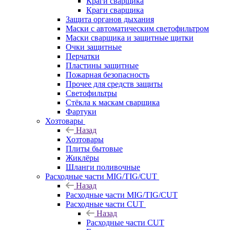
Краги сварщика
Краги сварщика
Защита органов дыхания
Маски с автоматическим светофильтром
Маски сварщика и защитные щитки
Очки защитные
Перчатки
Пластины защитные
Пожарная безопасность
Прочее для средств защиты
Светофильтры
Стёкла к маскам сварщика
Фартуки
Хозтовары
Назад
Хозтовары
Плиты бытовые
Жиклёры
Шланги поливочные
Расходные части MIG/TIG/CUT
Назад
Расходные части MIG/TIG/CUT
Расходные части CUT
Назад
Расходные части CUT