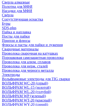
Сверла алмазные
Полотна для МФИ
Насадки для МФИ
Свёрла
Сопутствующая оснастка
Буры
SDS-plus
Пайка и наплавка
Посты для пайки
Припои и флюсы
Флюсы и пасты для пайки и лужения
Сварочные материалы
Проволока сварочная на катушках
Порошковая самозащитная проволока
Проволока для алюм. сплавов
Проволока для нерж. сталей
Проволока для черного металла
Электроды
Вольфрамовые электроды для TIG сварки
ВОЛЬФРАМ WC-20 (серый)
ВОЛЬФРАМ WL-15 (золотой)
ВОЛЬФРАМ WL-20 (голубой)
ВОЛЬФРАМ WP (зеленый)
ВОЛЬФРАМ WT-20 (красный)
ВОЛЬФРАМ WY-20 (синий)