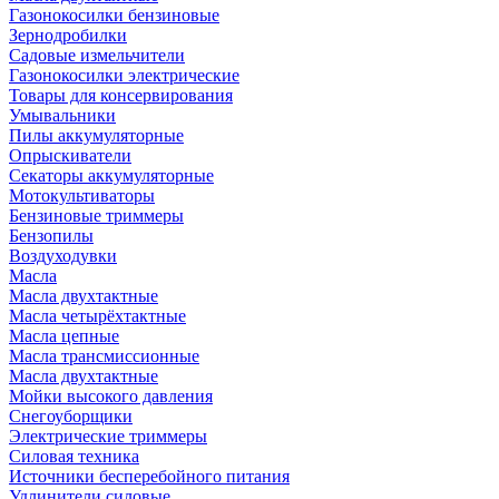
Газонокосилки бензиновые
Зернодробилки
Садовые измельчители
Газонокосилки электрические
Товары для консервирования
Умывальники
Пилы аккумуляторные
Опрыскиватели
Секаторы аккумуляторные
Мотокультиваторы
Бензиновые триммеры
Бензопилы
Воздуходувки
Масла
Масла двухтактные
Масла четырёхтактные
Масла цепные
Масла трансмиссионные
Масла двухтактные
Мойки высокого давления
Снегоуборщики
Электрические триммеры
Силовая техника
Источники бесперебойного питания
Удлинители силовые