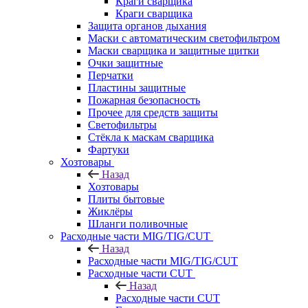
Краги сварщика
Краги сварщика
Защита органов дыхания
Маски с автоматическим светофильтром
Маски сварщика и защитные щитки
Очки защитные
Перчатки
Пластины защитные
Пожарная безопасность
Прочее для средств защиты
Светофильтры
Стёкла к маскам сварщика
Фартуки
Хозтовары
Назад
Хозтовары
Плиты бытовые
Жиклёры
Шланги поливочные
Расходные части MIG/TIG/CUT
Назад
Расходные части MIG/TIG/CUT
Расходные части CUT
Назад
Расходные части CUT