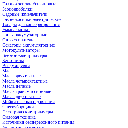
Газонокосилки бензиновые
Зернодробилки
Садовые измельчители
Газонокосилки электрические
Товары для консервирования
Умывальники
Пилы аккумуляторные
Опрыскиватели
Секаторы аккумуляторные
Мотокультиваторы
Бензиновые триммеры
Бензопилы
Воздуходувки
Масла
Масла двухтактные
Масла четырёхтактные
Масла цепные
Масла трансмиссионные
Масла двухтактные
Мойки высокого давления
Снегоуборщики
Электрические триммеры
Силовая техника
Источники бесперебойного питания
Удлинители силовые