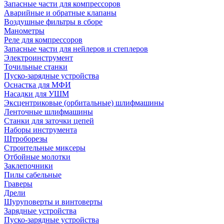
Запасные части для компрессоров
Аварийные и обратные клапаны
Воздушные фильтры в сборе
Манометры
Реле для компрессоров
Запасные части для нейлеров и степлеров
Электроинструмент
Точильные станки
Пуско-зарядные устройства
Оснастка для МФИ
Насадки для УШМ
Эксцентриковые (орбитальные) шлифмашины
Ленточные шлифмашины
Станки для заточки цепей
Наборы инструмента
Штроборезы
Строительные миксеры
Отбойные молотки
Заклепочники
Пилы сабельные
Граверы
Дрели
Шуруповерты и винтоверты
Зарядные устройства
Пуско-зарядные устройства