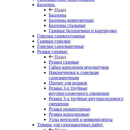
Баллоны
Назад
Баллоны
Баллоны композитные
Баллоны стальные
Газовые баллончики и картриджи
Горелки газовоздушные
Газовые горелки
Горелки газосварочные
Резаки газовые
Назад
Резаки газовые
Гайки крепления мундштуков
Наконечники к горелкам
газосварочным
Прочее для резаков
Резаки 3-х трубные
внутриголовочного смешения
Резаки 3-х трубные внутрисоплового
смешения
Резаки инжекторные
Резаки керосиновые
Узлы вентилей и ремкомплекты
Товары для газосварочных работ
Назад