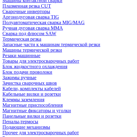
Машины контактной сварки
Плазменная резка CUT
Сварочные инверторы
Аргонодуговая сварка TIG
Полуавтоматическая сварка MIG/MAG
Ручная дуговая сварка MMA
Сварка под флюсом SAW
Термическая резка
Запасные части к машинам термической резки
Машины термической резки
Резаки машинные
Товары для электросварочных работ
Блок жидкостного охлаждения
Блок подачи проволоки
Зажимы ручные
Зачистка сварочных швов
Кабели, комплекты кабелей
Кабельные вилки и розетки
Клеммы заземления
Магнитные приспособления
Магнитные фиксаторы и уголки
Панельные вилки и розетки
Пеналы-термосы
Подающие механизмы
Прочее для электросварочных работ