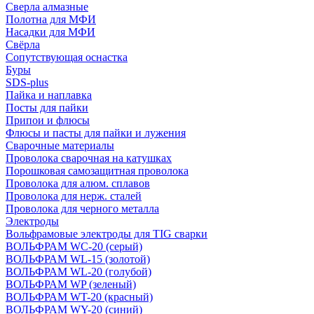
Сверла алмазные
Полотна для МФИ
Насадки для МФИ
Свёрла
Сопутствующая оснастка
Буры
SDS-plus
Пайка и наплавка
Посты для пайки
Припои и флюсы
Флюсы и пасты для пайки и лужения
Сварочные материалы
Проволока сварочная на катушках
Порошковая самозащитная проволока
Проволока для алюм. сплавов
Проволока для нерж. сталей
Проволока для черного металла
Электроды
Вольфрамовые электроды для TIG сварки
ВОЛЬФРАМ WC-20 (серый)
ВОЛЬФРАМ WL-15 (золотой)
ВОЛЬФРАМ WL-20 (голубой)
ВОЛЬФРАМ WP (зеленый)
ВОЛЬФРАМ WT-20 (красный)
ВОЛЬФРАМ WY-20 (синий)