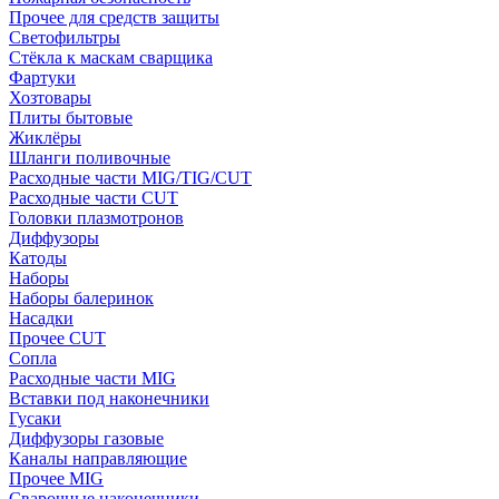
Прочее для средств защиты
Светофильтры
Стёкла к маскам сварщика
Фартуки
Хозтовары
Плиты бытовые
Жиклёры
Шланги поливочные
Расходные части MIG/TIG/CUT
Расходные части CUT
Головки плазмотронов
Диффузоры
Катоды
Наборы
Наборы балеринок
Насадки
Прочее CUT
Сопла
Расходные части MIG
Вставки под наконечники
Гусаки
Диффузоры газовые
Каналы направляющие
Прочее MIG
Сварочные наконечники