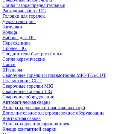
Сопла газораспределительные
Расходные части TIG
Головки для горелок
Держатели цанг
Заглушки
Кольца
Наборы для TIG
Переходники
Прочее TIG
Соединители быстросъёмные
Сопла керамические
Цанги
Штуцеры
Сварочные горелки и плазмотроны MIG/TIG/CUT
Плазмотроны CUT
Сварочные горелки MIG
Сварочные горелки TIG
Сварочное оборудование
Автоматическая сварка
Аппараты для сварки пластиковых труб
Дополнительное электросварочное оборудование
Контактная сварка
Аппараты для приварки шпилек
Клещи контактной сварки