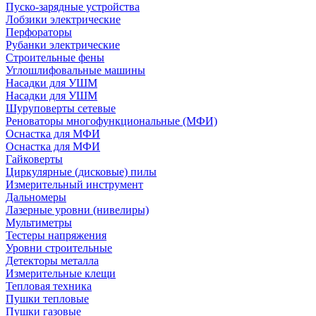
Пуско-зарядные устройства
Лобзики электрические
Перфораторы
Рубанки электрические
Строительные фены
Углошлифовальные машины
Насадки для УШМ
Насадки для УШМ
Шуруповерты сетевые
Реноваторы многофункциональные (МФИ)
Оснастка для МФИ
Оснастка для МФИ
Гайковерты
Циркулярные (дисковые) пилы
Измерительный инструмент
Дальномеры
Лазерные уровни (нивелиры)
Мультиметры
Тестеры напряжения
Уровни строительные
Детекторы металла
Измерительные клещи
Тепловая техника
Пушки тепловые
Пушки газовые