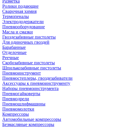
Разметка
Ролики подающие
Сварочная химия
Термопеналы
Электрододержатели
Пневмооборудование
Масла и смазки
Гвоздезабивные пистолеты
Для одиночных гвоздей
Барабанные
Отделочные
Реечные
Скобозабивные пистолеты
Шпилькозабивные пистолеты
Пневмоинструмент
Пневмостеплеры, гвоздезабиватели
Аксессуары к пневмоинструменту
Наборы пневмоинструмента
Пневмогайковерты
Пневмодрели
Пневмошлифмашины
Пневмомолотки
Компрессоры
Автомобильные компрессоры
Безмасляные компрессоры