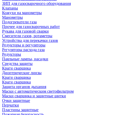
ЗИП для газосварочного оборудования
Клапаны
Кожухи на манометры
Манометры
Подогреватели газа
Прочее для газосварочных работ
Рукава для газовой сварки
Смесители газов, ротаметры
Устройства для перекачки газов
Редукторы и регуляторы
Регуляторы расхода газа
Редукторы
Паяльные лампы, насадки
Средства защиты
Краги сварщика
Диоптрические линзы
Краги сварщика
Краги сварщика
Защита органов дыхания
Маски с автоматическим светофильтром
Маски сварщика и защитные щитки
Очки защитные
Перчатки
Пластины защитные
Пожарная безопасность