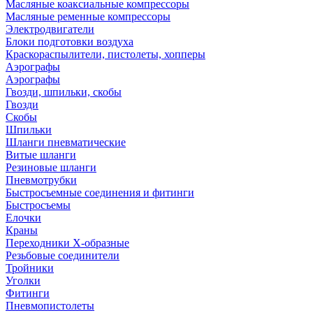
Масляные коаксиальные компрессоры
Масляные ременные компрессоры
Электродвигатели
Блоки подготовки воздуха
Краскораспылители, пистолеты, хопперы
Аэрографы
Аэрографы
Гвозди, шпильки, скобы
Гвозди
Скобы
Шпильки
Шланги пневматические
Витые шланги
Резиновые шланги
Пневмотрубки
Быстросъемные соединения и фитинги
Быстросъемы
Елочки
Краны
Переходники Х-образные
Резьбовые соединители
Тройники
Уголки
Фитинги
Пневмопистолеты