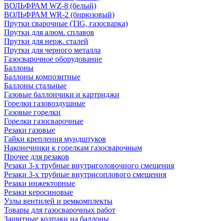
ВОЛЬФРАМ WZ-8 (белый)
ВОЛЬФРАМ WR-2 (бирюзовый)
Прутки сварочные (TIG, газосварка)
Прутки для алюм. сплавов
Прутки для нерж. сталей
Прутки для черного металла
Газосварочное оборудование
Баллоны
Баллоны композитные
Баллоны стальные
Газовые баллончики и картриджи
Горелки газовоздушные
Газовые горелки
Горелки газосварочные
Резаки газовые
Гайки крепления мундштуков
Наконечники к горелкам газосварочным
Прочее для резаков
Резаки 3-х трубные внутриголовочного смешения
Резаки 3-х трубные внутрисоплового смешения
Резаки инжекторные
Резаки керосиновые
Узлы вентилей и ремкомплекты
Товары для газосварочных работ
Защитные колпаки на баллоны